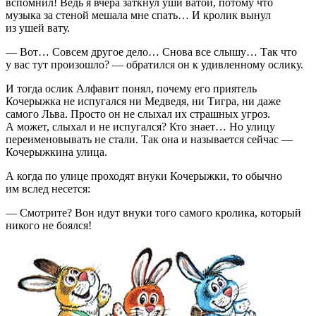
вспомнил! Ведь я вчера заткнул уши ватой, потому что
музыка за стеной мешала мне спать… И кролик вынул
из ушей вату.
— Вот… Совсем другое дело… Снова все слышу… Так что
у вас тут произошло? — обратился он к удивленному ослику.
И тогда ослик Алфавит понял, почему его приятель
Кочерыжка не испугался ни Медведя, ни Тигра, ни даже
самого Льва. Просто он не слыхал их страшных угроз.
А может, слыхал и не испугался? Кто знает… Но улицу
переименовывать не стали. Так она и называется сейчас —
Кочерыжкина улица.
А когда по улице проходят внуки Кочерыжки, то обычно
им вслед несется:
— Смотрите? Вон идут внуки того самого кролика, который
никого не боялся!