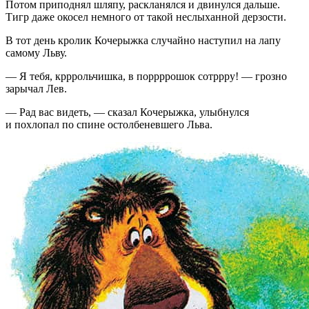
Потом приподнял шляпу, раскланялся и двинулся дальше.
Тигр даже окосел немного от такой неслыханной дерзости.
В тот день кролик Кочерыжка случайно наступил на лапу
самому Льву.
— Я тебя, крррольчишка, в поррррошок сотррру! — грозно
зарычал Лев.
— Рад вас видеть, — сказал Кочерыжка, улыбнулся
и похлопал по спине остолбеневшего Льва.