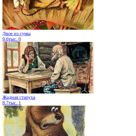
Двое из сумы
9.6тыс.
0
Жадная старуха
8.7тыс.
1