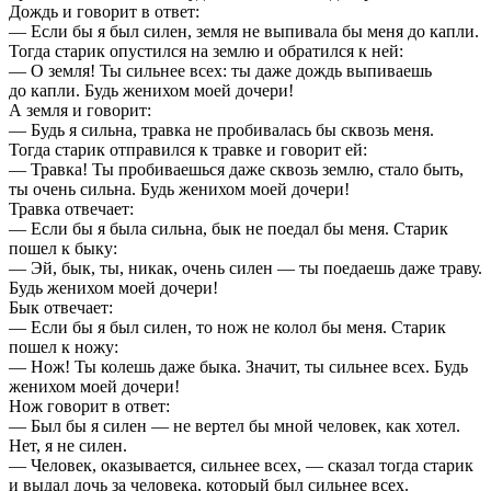
Дождь и говорит в ответ:
— Если бы я был силен, земля не выпивала бы меня до капли.
Тогда старик опустился на землю и обратился к ней:
— О земля! Ты сильнее всех: ты даже дождь выпиваешь
до капли. Будь женихом моей дочери!
А земля и говорит:
— Будь я сильна, травка не пробивалась бы сквозь меня.
Тогда старик отправился к травке и говорит ей:
— Травка! Ты пробиваешься даже сквозь землю, стало быть,
ты очень сильна. Будь женихом моей дочери!
Травка отвечает:
— Если бы я была сильна, бык не поедал бы меня. Старик
пошел к быку:
— Эй, бык, ты, никак, очень силен — ты поедаешь даже траву.
Будь женихом моей дочери!
Бык отвечает:
— Если бы я был силен, то нож не колол бы меня. Старик
пошел к ножу:
— Нож! Ты колешь даже быка. Значит, ты сильнее всех. Будь
женихом моей дочери!
Нож говорит в ответ:
— Был бы я силен — не вертел бы мной человек, как хотел.
Нет, я не силен.
— Человек, оказывается, сильнее всех, — сказал тогда старик
и выдал дочь за человека, который был сильнее всех.