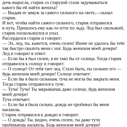
дочь выросла, старик со старухой стали задумываться:
какого бы ей найти жениха?
— Выдам ее замуж за самого сильного на свете,—сказал
старик.
И вот, чтобы найти самого сильного, старик отправился
в путь. Пришлось ему как-то итти по льду. Лед был скользкий,
старик поскользнулся и упал.
Рассердился старик и говорит:
— Эх, лед, ты, кажется, очень силен! Иначе не удалось бы тебе
так быстро свалить меня с ног. Будь женихом моей дочери!
Лед и говорит в ответ:
— Если бы я был силен, я не таял бы от солнца. Тогда старик
отправился к солнцу и говорит:
— О солнце! От тебя тает лед. Стало быть, ты сильнее его —
будь женихом моей дочери! Солнце отвечает:
— Если бы я было сильным, туча не могла бы закрыть меня.
Тогда старик отправился к туче.
— Туча! Туча! Ты закрываешь даже солнце, будь женихом
моей дочери!
Туча отвечает:
— Если бы я была сильна, дождь не пробивал бы меня
насквозь.
Старик отправился к дождю и говорит:
— О дождь! Ты, видно, очень силен, ты даже тучу
пробиваешь насквозь. Будь женихом моей дочери!