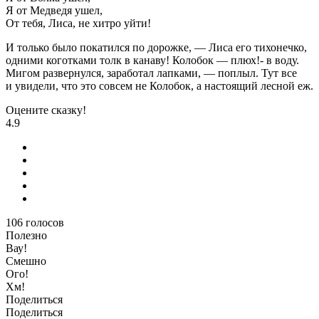
Я от Медведя ушел,
От тебя, Лиса, не хитро уйти!
И только было покатился по дорожке, — Лиса его тихонечко,
одними коготками толк в канаву! Колобок — плюх!- в воду.
Мигом развернулся, заработал лапками, — поплыл. Тут все
и увидели, что это совсем не Колобок, а настоящий лесной еж.
Оцените сказку!
4.9
106
голосов
Полезно
Вау!
Смешно
Ого!
Хм!
Поделиться
Поделиться