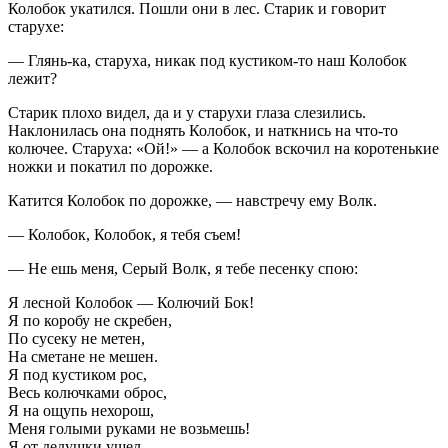
Колобок укатился. Пошли они в лес. Старик и говорит
старухе:
— Глянь-ка, старуха, никак под кустиком-то наш Колобок
лежит?
Старик плохо видел, да и у старухи глаза слезились.
Наклонилась она поднять Колобок, и наткнись на что-то
колючее. Старуха: «Ой!» — а Колобок вскочил на коротенькие
ножки и покатил по дорожке.
Катится Колобок по дорожке, — навстречу ему Волк.
— Колобок, Колобок, я тебя съем!
— Не ешь меня, Серый Волк, я тебе песенку спою:
Я лесной Колобок — Колючий Бок!
Я по коробу не скребен,
По сусеку не метен,
На сметане не мешен.
Я под кустиком рос,
Весь колючками оброс,
Я на ощупь нехорош,
Меня голыми руками не возьмешь!
Я от дедушки ушел,