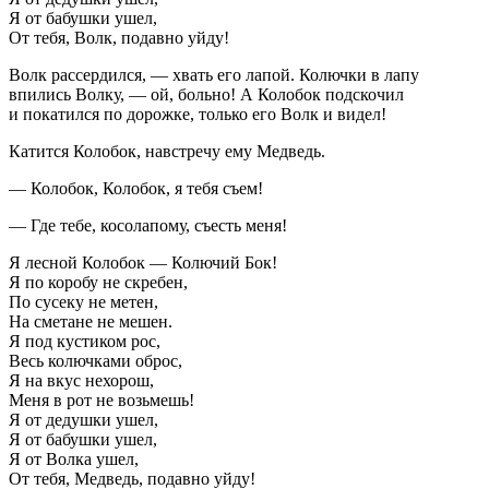
Я от бабушки ушел,
От тебя, Волк, подавно уйду!
Волк рассердился, — хвать его лапой. Колючки в лапу
впились Волку, — ой, больно! А Колобок подскочил
и покатился по дорожке, только его Волк и видел!
Катится Колобок, навстречу ему Медведь.
— Колобок, Колобок, я тебя съем!
— Где тебе, косолапому, съесть меня!
Я лесной Колобок — Колючий Бок!
Я по коробу не скребен,
По сусеку не метен,
На сметане не мешен.
Я под кустиком рос,
Весь колючками оброс,
Я на вкус нехорош,
Меня в рот не возьмешь!
Я от дедушки ушел,
Я от бабушки ушел,
Я от Волка ушел,
От тебя, Медведь, подавно уйду!