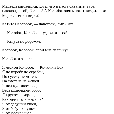
Медведь разозлился, хотел его в пасть схватить, губы
наколол, — ой, больно! А Колобок опять покатился,-только
Медведь его и видел!
Катится Колобок, — навстречу ему Лиса.
— Колобок, Колобок, куда катишься?
— Качусь по дорожке.
Колобок, Колобок, спой мне песенку!
Колобок и запел:
Я лесной Колобок — Колючий Бок!
Я по коробу не скребен,
По сусеку не метен,
На сметане не мешен.
Я под кустиком рос,
Весь колючками оброс,
Я кругом нехорош,
Как меня ты возьмешь?
Я от дедушки ушел,
Я от бабушки ушел,
Я от Волка ушел,