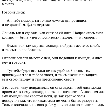
в силах.
Говорит лиса:
— А я тебе помогу, ты только ложись да протянись,
и не двигайся, будто мертвая.
Лошадь так и сделала, как сказала ей лиса. Направилась лиса
ко льву, — была у него поблизости пещера, — и говорит:
— Лежит вон там мертвая лошадь: пойдем вместе со мной,
и ты сытно пообедаешь.
Отправился лев вместе с ней, они подошли к лошади, а лиса
ему и говорит:
— Тут тебе будет все-таки не так удобно. Знаешь что,
привяжу-ка я ее к тебе за хвост, и ты сможешь притащить
ее в свою пещеру и там преспокойно съесть.
Этот совет льву понравился, он стал задом, чтоб лиса могла
привязать к нему лошадь, и стоял не шевелясь. А лиса связала
ему лошадиным хвостом ноги, да так крепко узлы
поскручивала, что никакая сила не могла бы их разорвать.
Только кончила она свою работу, похлопала по спине лошадь