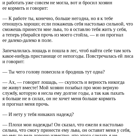
и работать уже совсем не могла, вот и бросил хозяин
ее кормить и говорит:
— К работе ты, конечно, больше негодна, но я к тебе
отношусь хорошо; если покажешь себя настолько сильной, что
сможешь принести мне льва, то я оставлю тебя жить у себя,
а теперь убирайся прочь из моего стойла, — и он прогнал
ее далеко-далеко в поле.
Запечалилась лошадь и пошла в лес, чтоб найти себе там хоть
какое-нибудь пристанище от непогоды. Повстречалась ей лиса
и говорит:
— Ты чего голову повесила и бродишь тут одна?
— Ах, — говорит лошадь, — скупость и верность никогда
не живут вместе! Мой хозяин позабыл про мою верную
службу, которую я несла ему долгие годы, а так как пахать
я больше не в силах, он не хочет меня больше кормить
и прогнал меня прочь.
— И нету у тебя никаких надежд?
— Плохи мои надежды! Он сказал, что ежели я настолько
сильна, что смогу принести ему льва, он оставит меня у себя,
но ему-то ведь хорошо известно, что этого сделать я не