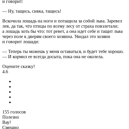
и говорит:
— Ну, тащись, сивка, тащись!
Вскочила лошадь на ноги и потащила за собой льва. Заревел
лев, да так, что птицы по всему лесу от страха повзлетали;
а лошадь хоть бы что: тот ревет, а она идет себе и тащит льва
через поле к дверям своего хозяина. Увидал это хозяин
и говорит лошади:
— Теперь ты можешь у меня оставаться, и будет тебе хорошо.
— И кормил ее всегда досыта, пока она не околела.
Оцените сказку!
4.6
155
голосов
Полезно
Вау!
Смешно