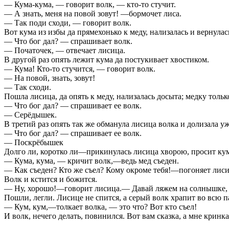
— Кума-кума, — говорит волк, — кто-то стучит.
— А знать, меня на повой зовут! —бормочет лиса.
— Так поди сходи, — говорит волк.
Вот кума из избы да прямехонько к меду, нализалась и вернулас
— Что бог дал? — спрашивает волк.
— Початочек, — отвечает лисица.
В другой раз опять лежит кума да постукивает хвостиком.
— Кума! Кто-то стучится, — говорит волк.
— На повой, знать, зовут!
— Так сходи.
Пошла лисица, да опять к меду, нализалась досыта; медку толь
— Что бог дал? — спрашивает ее волк.
— Серёдышек.
В третий раз опять так же обманула лисица волка и долизала уж
— Что бог дал? — спрашивает ее волк.
— Поскрёбышек
Долго ли, коротко ли—прикинулась лисица хворою, просит кум
— Кума, кума, — кричит волк,—ведь мед съеден.
— Как съеден? Кто же съел? Кому окроме тебя!—погоняет лиси
Волк и кстится и божится.
— Ну, хорошо!—говорит лисица.— Давай ляжем на солнышке, у 
Пошли, легли. Лисице не спится, а серый волк храпит во всю па
— Кум, кум,—толкает волка, — это что? Вот кто съел!
И волк, нечего делать, повинился. Вот вам сказка, а мне кринка