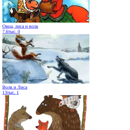
Овца, лиса и волк
7.6тыс.
0
Волк и Лиса
13тыс.
1