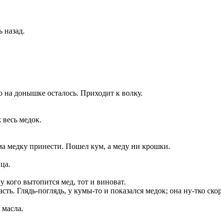
ь назад.
ко на донышке осталось. Приходит к волку.
 весь медок.
а медку принести. Пошел кум, а меду ни крошки.
ца.
кого вытопится мед, тот и виноват.
сть. Глядь-поглядь, у кумы-то и показался медок; она ну-тко ско
 масла.