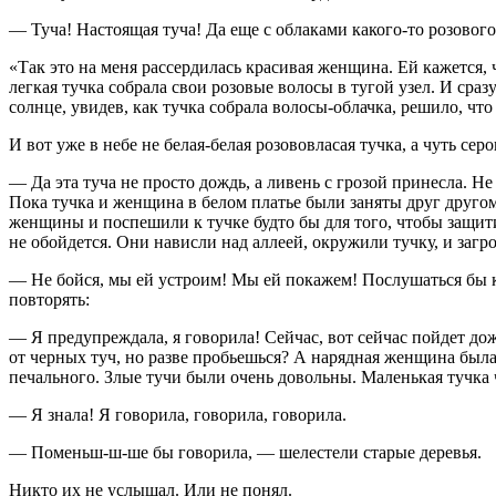
— Туча! Настоящая туча! Да еще с облаками какого-то розовог
«Так это на меня рассердилась красивая женщина. Ей кажется, 
легкая тучка собрала свои розовые волосы в тугой узел. И сраз
солнце, увидев, как тучка собрала волосы-облачка, решило, чт
И вот уже в небе не белая-белая розововласая тучка, а чуть се
— Да эта туча не просто дождь, а ливень с грозой принесла. Н
Пока тучка и женщина в белом платье были заняты друг другом
женщины и поспешили к тучке будто бы для того, чтобы защитит
не обойдется. Они нависли над аллеей, окружили тучку, и загр
— Не бойся, мы ей устроим! Мы ей покажем! Послушаться бы кр
повторять:
— Я предупреждала, я говорила! Сейчас, вот сейчас пойдет дож
от черных туч, но разве пробьешься? А нарядная женщина была
печального. Злые тучи были очень довольны. Маленькая тучка 
— Я знала! Я говорила, говорила, говорила.
— Поменьш-ш-ше бы говорила, — шелестели старые деревья.
Никто их не услышал. Или не понял.