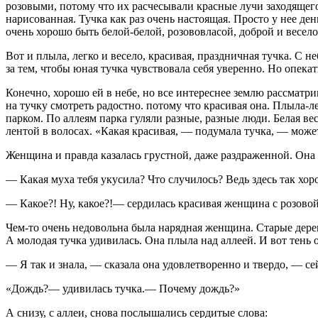
розовыми, потому что их расчесывали красные лучи заходящего 
нарисованная. Тучка как раз очень настоящая. Просто у нее ден
очень хорошо быть белой-белой, розововласой, доброй и весел
Вот и плыла, легко и весело, красивая, праздничная тучка. С н
за тем, чтобы юная тучка чувствовала себя уверенно. Но опека
Конечно, хорошо ей в небе, но все интереснее землю рассматри
на тучку смотреть радостно. потому что красивая она. Плыла-л
парком. По аллеям парка гуляли разные, разные люди. Белая в
лентой в волосах. «Какая красивая, — подумала тучка, — может
Женщина и правда казалась грустной, даже раздраженной. Она с
— Какая муха тебя укусила? Что случилось? Ведь здесь так хо
— Какое?! Ну, какое?!— сердилась красивая женщина с розовой 
Чем-то очень недовольна была нарядная женщина. Старые дерев
А молодая тучка удивилась. Она плыла над аллеей. И вот тень 
— Я так и знала, — сказала она удовлетворенно и твердо, — се
«Дождь?— удивилась тучка.— Почему дождь?»
А снизу, с аллеи, снова послышались сердитые слова: