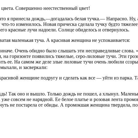
о цвета. Совершенно неестественный цвет!
что я принесла дождь,—догадалась белая тучка.— Напрасно. Ну, а
у что-то изменилось. Новая прическа сделала тучку будто тяжеле
о его красные лучи надоели. Солнце обиделось и отвернулось.
роватая маленькая туча. А красивая женщина не успокаивается:
е иначе. Очень обидно было слышать эти несправедливые слова. 
, на горизонте появились тяжелые, серо-лиловые тучи. Эти гро
ь ее. На самом же деле злые лиловые тучи очень любили ссоры. 
омыхали, и засверкали:
асивой женщине подругу и сделать как все — уйти из парка. Так
дь! Так оно и вышло. Только дождь не пошел, а хлынул. Маленька
 уже совсем не нарядной. Ее белое платье и розовая лента пром
чуть не постарела от обиды. А промокшая женщина твердила, по