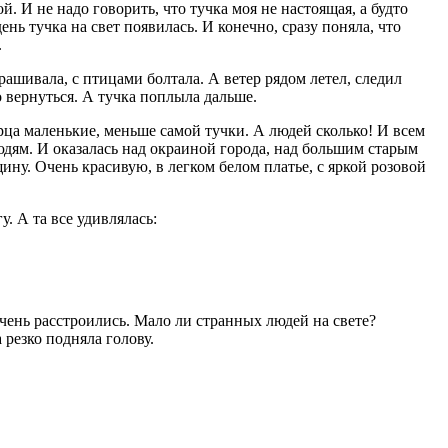
. И не надо говорить, что тучка моя не настоящая, а будто
нь тучка на свет появилась. И конечно, сразу поняла, что
.
рашивала, с птицами болтала. А ветер рядом летел, следил
о вернуться. А тучка поплыла дальше.
ерца маленькие, меньше самой тучки. А людей сколько! И всем
людям. И оказалась над окраиной города, над большим старым
ину. Очень красивую, в легком белом платье, с яркой розовой
. А та все удивлялась:
чень расстроились. Мало ли странных людей на свете?
 резко подняла голову.