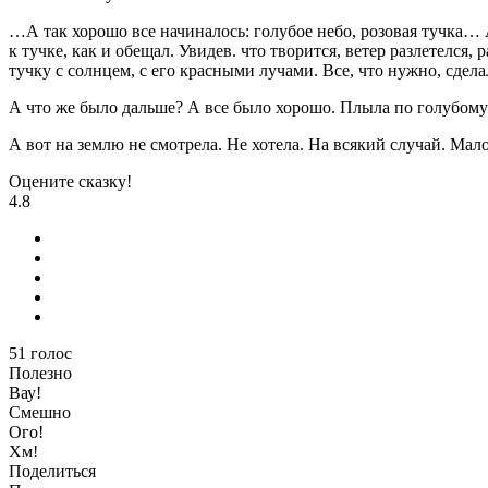
…А так хорошо все начиналось: голубое небо, розовая тучка… А
к тучке, как и обещал. Увидев. что творится, ветер разлетелся
тучку с солнцем, с его красными лучами. Все, что нужно, сдела
А что же было дальше? А все было хорошо. Плыла по голубому 
А вот на землю не смотрела. Не хотела. На всякий случай. Мал
Оцените сказку!
4.8
51
голос
Полезно
Вау!
Смешно
Ого!
Хм!
Поделиться