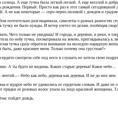
солнца. А еще тучка была легкой-легкой. А еще веселой и доброй
ь рождения. Первый. Просто как раз в этот самый сегодняшний де
ой. А не как некоторые — серо-черно-лиловой с дождем и градом
ебом почтительно разговаривала, самолеты о разных разностях сп
ть тучку не было нужды. И ветер улетел по делам, пообещав скор
вать. Чего только не увидишь! И города, и деревни, и реки, и оз
етела по небу тучка, посматривала на землю, приглядывалась к 
еселая тучка сразу обратила внимание на молодую нарядную женщ
 быть, даже красивее меня. Только почему она грустная?»
ердито смотрела себе под ноги и слушать не хотела свою подругу
рошо. А ты будто не видишь. Какие старые деревья! Какое небо…
лентой.— Небо как небо, деревья как деревья. И не до них мне.
ья и мудрое небо не удивились ее сердитым словам. И даже не о
от прядки ее розовых волос упала на лицо красивой женщины. Та
йчас пойдет дождь.