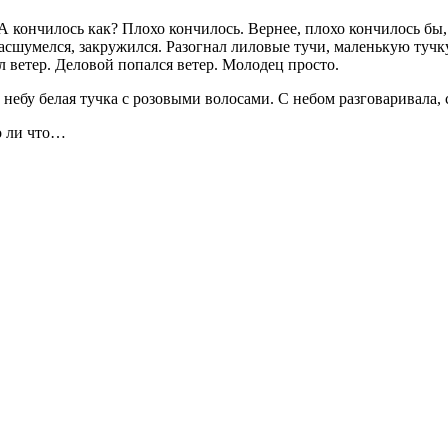
 кончилось как? Плохо кончилось. Вернее, плохо кончилось бы, е
, расшумелся, закружился. Разогнал лиловые тучи, маленькую туч
л ветер. Деловой попался ветер. Молодец просто.
небу белая тучка с розовыми волосами. С небом разговаривала, 
о ли что…