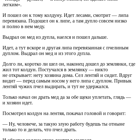
легким».
И пошел он к тому колдуну. Идет лесами, смотрит — липа
перевязана. Подошел он к липе, а там дупло совсем низко
и полно в нем меду.
Выдрал он мед из дупла, наелся и пошел дальше.
Идет, а тут вскоре и другая липа перевязанная с пчелиным
дуплом. Выдрал он мед и из этого дупла.
Долго ли, коротко ли шел он, наконец дошел до землянки, где
жил тот колдун. Постучался в землянку — никто
не открывает: нету хозяина дома. Сел лентяй и сидит. Вдруг
видит — перед самым носом у него липа с дуплом. Привык
лентяй чужих пчел выдирать, и тут не удержался.
Только начал он драть мед да за обе щеки уплетать, глядь —
и хозяин идет.
Посмотрел колдун на лентяя, покачал головой и говорит:
— Ну, человече, за такую злую работу будешь ты отныне
только то и делать, что пчел драть.