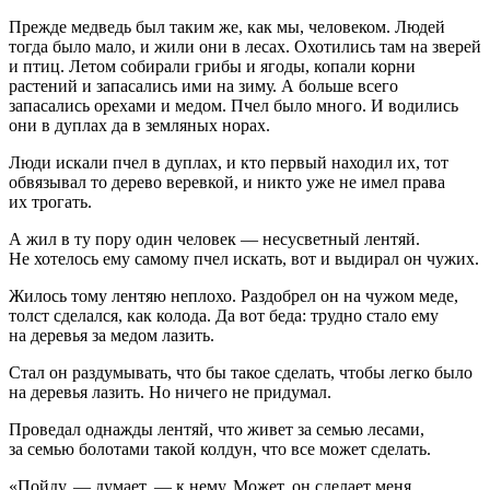
Прежде медведь был таким же, как мы, человеком. Людей
тогда было мало, и жили они в лесах. Охотились там на зверей
и птиц. Летом собирали грибы и ягоды, копали корни
растений и запасались ими на зиму. А больше всего
запасались орехами и медом. Пчел было много. И водились
они в дуплах да в земляных норах.
Люди искали пчел в дуплах, и кто первый находил их, тот
обвязывал то дерево веревкой, и никто уже не имел права
их трогать.
А жил в ту пору один человек — несусветный лентяй.
Не хотелось ему самому пчел искать, вот и выдирал он чужих.
Жилось тому лентяю неплохо. Раздобрел он на чужом меде,
толст сделался, как колода. Да вот беда: трудно стало ему
на деревья за медом лазить.
Стал он раздумывать, что бы такое сделать, чтобы легко было
на деревья лазить. Но ничего не придумал.
Проведал однажды лентяй, что живет за семью лесами,
за семью болотами такой колдун, что все может сделать.
«Пойду, — думает, — к нему. Может, он сделает меня