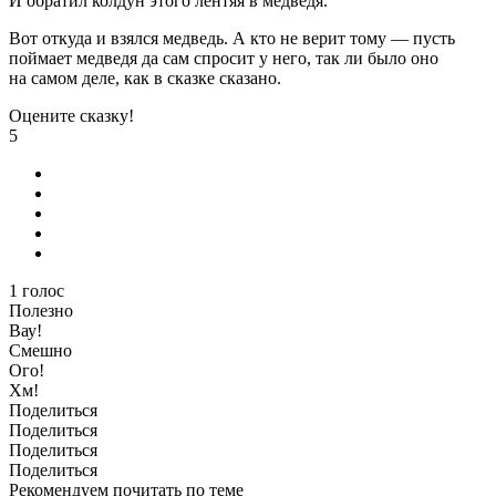
И обратил колдун этого лентяя в медведя.
Вот откуда и взялся медведь. А кто не верит тому — пусть
поймает медведя да сам спросит у него, так ли было оно
на самом деле, как в сказке сказано.
Оцените сказку!
5
1
голос
Полезно
Вау!
Смешно
Ого!
Хм!
Поделиться
Поделиться
Поделиться
Поделиться
Рекомендуем почитать по теме