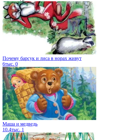
Почему барсук и лиса в норах живут
6тыс.
0
Маша и медведь
10.4тыс.
1