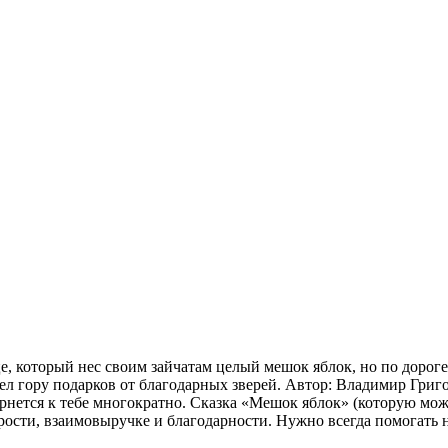
це, который нес своим зайчатам целый мешок яблок, но по дорог
ел гору подарков от благодарных зверей. Автор: Владимир Григо
рнется к тебе многократно. Сказка «Мешок яблок» (которую можн
рости, взаимовыручке и благодарности. Нужно всегда помогать н