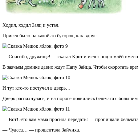
Ходил, ходил Заяц и устал.
Присел было на какой-то бугорок, как вдруг…
— Спасибо, дружище! — сказал Крот и исчез под землёй вместе
В заячьем домике давно ждут Папу Зайца. Чтобы скоротать вре
И тут кто-то постучал в дверь…
Дверь распахнулась, и на пороге появились бельчата с больши
— Вот! Это вам мама просила передать! — пропищали бельчата
— Чудеса… — прошептала Зайчиха.