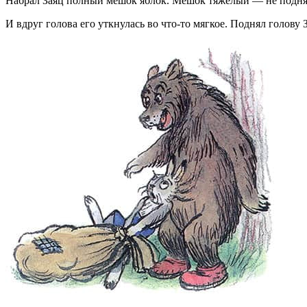
Набрал Заяц полный мешок яблок. Мешок тяжёлый — не поднят
И вдруг голова его уткнулась во что-то мягкое. Поднял голову