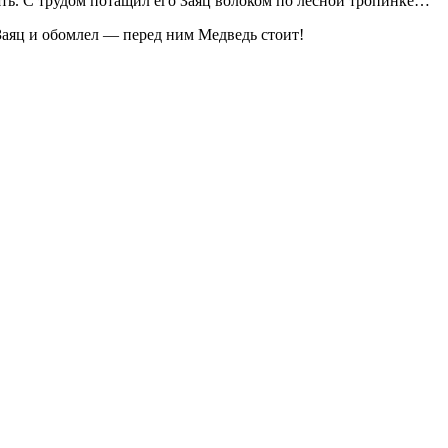
ь. С трудом потащил его Заяц волоком по лесной тропинке…
 Заяц и обомлел — перед ним Медведь стоит!