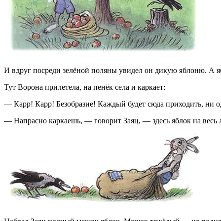
И вдруг посреди зелёной поляны увидел он дикую яблоню. А я
Тут Ворона прилетела, на пенёк села и каркает:
— Карр! Карр! Безобразие! Каждый будет сюда приходить, ни од
— Напрасно каркаешь, — говорит Заяц, — здесь яблок на весь л