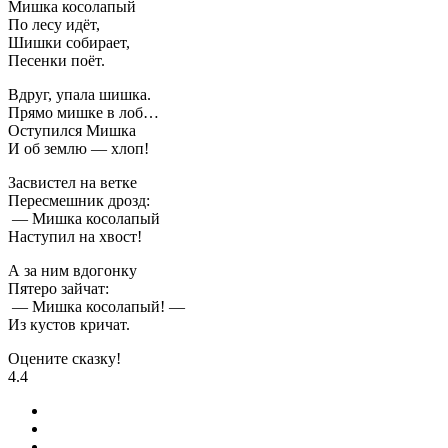
Мишка косолапый
По лесу идёт,
Шишки собирает,
Песенки поёт.
Вдруг, упала шишка.
Прямо мишке в лоб…
Оступился Мишка
И об землю — хлоп!
Засвистел на ветке
Пересмешник дрозд:
— Мишка косолапый
Наступил на хвост!
А за ним вдогонку
Пятеро зайчат:
— Мишка косолапый! —
Из кустов кричат.
Оцените сказку!
4.4