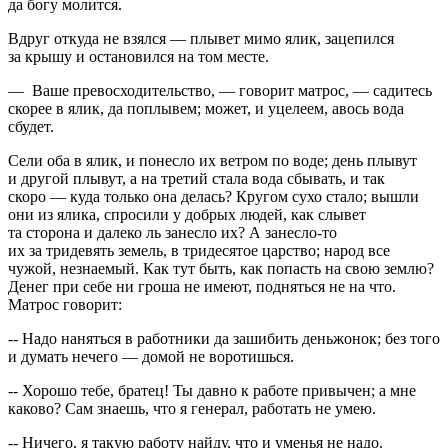
да богу молится.
Вдруг откуда не взялся — плывет мимо ялик, зацепился
за крышу и остановился на том месте.
— Ваше превосходительство, — говорит матрос, — садитесь
скорее в ялик, да поплывем; может, и уцелеем, авось вода
сбудет.
Сели оба в ялик, и понесло их ветром по воде; день плывут
и другой плывут, а на третий стала вода сбывать, и так
скоро — куда только она делась? Кругом сухо стало; вышли
они из ялика, спросили у добрых людей, как слывет
та сторона и далеко ль занесло их? А занесло-то
их за тридевять земель, в тридесятое царство; народ все
чужой, незнаемый. Как тут быть, как попасть на свою землю?
Денег при себе ни гроша не имеют, подняться не на что.
Матрос говорит:
-- Надо наняться в работники да зашибить деньжонок; без того
и думать нечего — домой не воротишься.
-- Хорошо тебе, братец! Ты давно к работе привычен; а мне
каково? Сам знаешь, что я генерал, работать не умею.
-- Ничего, я такую работу найду, что и уменья не надо.