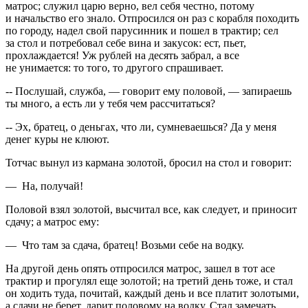
матрос; служил царю верно, вел себя честно, потому
и начальство его знало. Отпросился он раз с корабля походить
по городу, надел свой парусинник и пошел в трактир; сел
за стол и потребовал себе вина и закусок: ест, пьет,
прохлаждается! Уж рублей на десять забрал, а все
не унимается: то того, то другого спрашивает.
-- Послушай, служба, — говорит ему половой, — запираешь
ты много, а есть ли у тебя чем рассчитаться?
-- Эх, братец, о деньгах, что ли, сумневаешься? Да у меня
денег куры не клюют.
Тотчас вынул из кармана золотой, бросил на стол и говорит:
— На, получай!
Половой взял золотой, высчитал все, как следует, и приносит
сдачу; а матрос ему:
— Что там за сдача, братец! Возьми себе на водку.
На другой день опять отпросился матрос, зашел в тот асе
трактир и прогулял еще золотой; на третий день тоже, и стал
он ходить туда, почитай, каждый день и все платит золотыми,
а сдачи не берет, дарит половому на водку. Стал замечать