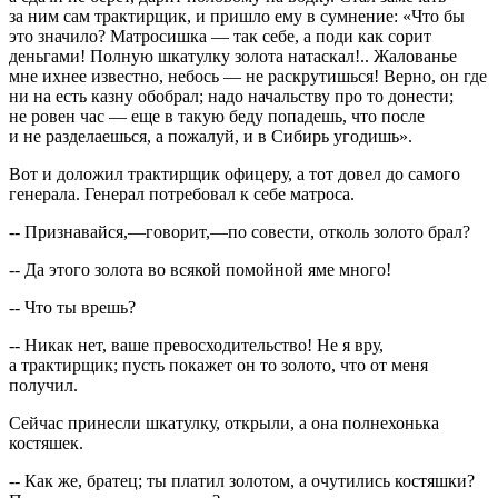
за ним сам трактирщик, и пришло ему в сумнение: «Что бы
это значило? Матросишка — так себе, а поди как сорит
деньгами! Полную шкатулку золота натаскал!.. Жалованье
мне ихнее известно, небось — не раскрутишься! Верно, он где
ни на есть казну обобрал; надо начальству про то донести;
не ровен час — еще в такую беду попадешь, что после
и не разделаешься, а пожалуй, и в Сибирь угодишь».
Вот и доложил трактирщик офицеру, а тот довел до самого
генерала. Генерал потребовал к себе матроса.
-- Признавайся,—говорит,—по совести, отколь золото брал?
-- Да этого золота во всякой помойной яме много!
-- Что ты врешь?
-- Никак нет, ваше превосходительство! Не я вру,
а трактирщик; пусть покажет он то золото, что от меня
получил.
Сейчас принесли шкатулку, открыли, а она полнехонька
костяшек.
-- Как же, братец; ты платил золотом, а очутились костяшки?