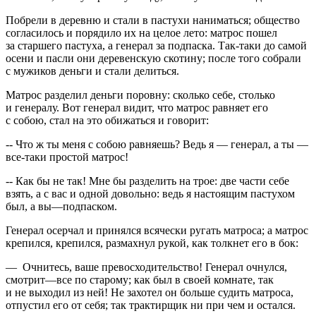
Побрели в деревню и стали в пастухи наниматься; общество
согласилось и порядило их на целое лето: матрос пошел
за старшего пастуха, а генерал за подпаска. Так-таки до самой
осени и пасли они деревенскую скотину; после того собрали
с мужиков деньги и стали делиться.
Матрос разделил деньги поровну: сколько себе, столько
и генералу. Вот генерал видит, что матрос равняет его
с собою, стал на это обижаться и говорит:
-- Что ж ты меня с собою равняешь? Ведь я — генерал, а ты —
все-таки простой матрос!
-- Как бы не так! Мне бы разделить на трое: две части себе
взять, а с вас и одной довольно: ведь я настоящим пастухом
был, а вы—подпаском.
Генерал осерчал и принялся всячески ругать матроса; а матрос
крепился, крепился, размахнул рукой, как толкнет его в бок:
— Очнитесь, ваше превосходительство! Генерал очнулся,
смотрит—все по старому; как был в своей комнате, так
и не выходил из ней! Не захотел он больше судить матроса,
отпустил его от себя; так трактирщик ни при чем и остался.