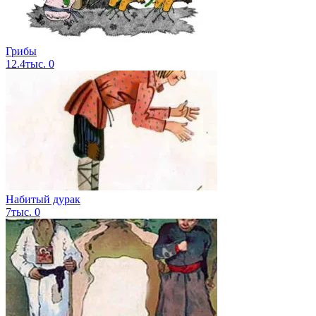
Грибы
12.4тыс.
0
Набитый дурак
7тыс.
0