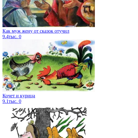
Как муж жену от сказок отучил
9.4тыс.
0
Кочет и курица
9.1тыс.
0