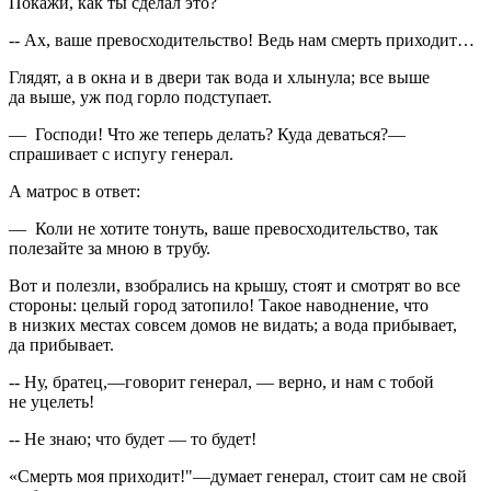
Покажи, как ты сделал это?
-- Ах, ваше превосходительство! Ведь нам смерть приходит…
Глядят, а в окна и в двери так вода и хлынула; все выше
да выше, уж под горло подступает.
— Господи! Что же теперь делать? Куда деваться?—
спрашивает с испугу генерал.
А матрос в ответ:
— Коли не хотите тонуть, ваше превосходительство, так
полезайте за мною в трубу.
Вот и полезли, взобрались на крышу, стоят и смотрят во все
стороны: целый город затопило! Такое наводнение, что
в низких местах совсем домов не видать; а вода прибывает,
да прибывает.
-- Ну, братец,—говорит генерал, — верно, и нам с тобой
не уцелеть!
-- Не знаю; что будет — то будет!
«Смерть моя приходит!"—думает генерал, стоит сам не свой