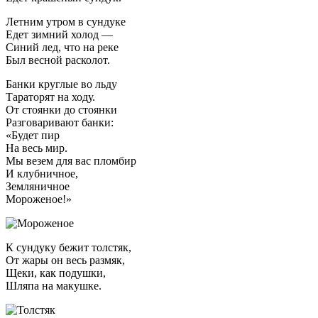
Летним утром в сундуке
Едет зимний холод —
Синий лед, что на реке
Был весной расколот.
Банки круглые во льду
Тараторят на ходу.
От стоянки до стоянки
Разговаривают банки:
«Будет пир
На весь мир.
Мы везем для вас пломбир
И клубничное,
Земляничное
Мороженое!»
К сундуку бежит толстяк,
От жары он весь размяк,
Щеки, как подушки,
Шляпа на макушке.