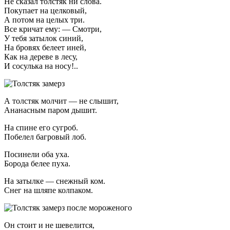
Не сказал толстяк ни слова.
Покупает на целковый,
А потом на целых три.
Все кричат ему: — Смотри,
У тебя затылок синий,
На бровях белеет иней,
Как на дереве в лесу,
И сосулька на носу!..
А толстяк молчит — не слышит,
Ананасным паром дышит.
На спине его сугроб.
Побелел багровый лоб.
Посинели оба уха.
Борода белее пуха.
На затылке — снежный ком.
Снег на шляпе колпаком.
Он стоит и не шевелится,