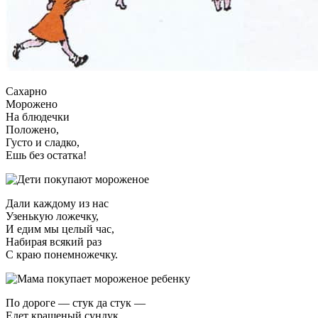
Сахарно
Морожено
На блюдечки
Положено,
Густо и сладко,
Ешь без остатка!
Дали каждому из нас
Узенькую ложечку,
И едим мы целый час,
Набирая всякий раз
С краю понемножечку.
По дороге — стук да стук —
Едет крашеный сундук.