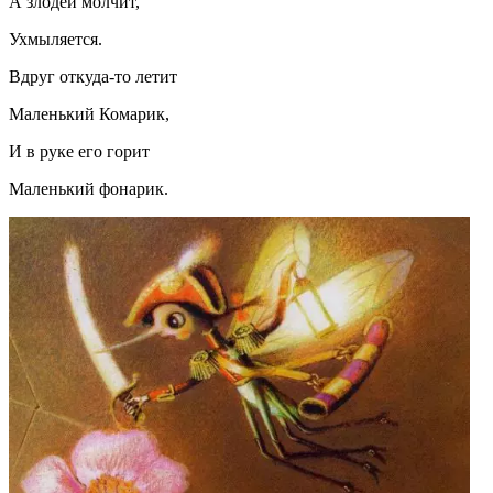
А злодей молчит,
Ухмыляется.
Вдруг откуда-то летит
Маленький Комарик,
И в руке его горит
Маленький фонарик.