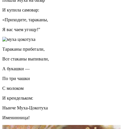
Пошла Муха на базар
И купила самовар:
«Приходите, тараканы,
Я вас чаем угощу!"
Тараканы прибегали,
Все стаканы выпивали,
А букашки —
По три чашки
С молоком
И крендельком:
Нынче Муха-Цокотуха
Именинница!