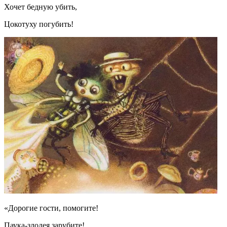
Хочет бедную убить,
Цокотуху погубить!
«Дорогие гости, помогите!
Паука-злодея зарубите!