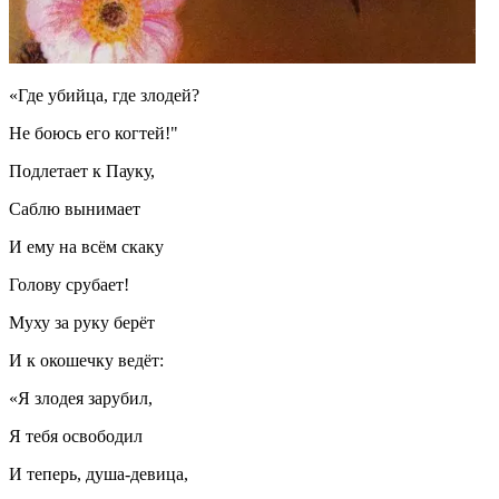
«Где убийца, где злодей?
Не боюсь его когтей!"
Подлетает к Пауку,
Саблю вынимает
И ему на всём скаку
Голову срубает!
Муху за руку берёт
И к окошечку ведёт:
«Я злодея зарубил,
Я тебя освободил
И теперь, душа-девица,