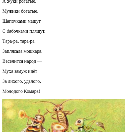
А жуки рогатые,
Мужики богатые,
Шапочками машут,
С бабочками пляшут.
Тара-ра, тара-ра,
Заплясала мошкара.
Веселится народ —
Муха замуж идёт
За лихого, удалого,
Молодого Комара!