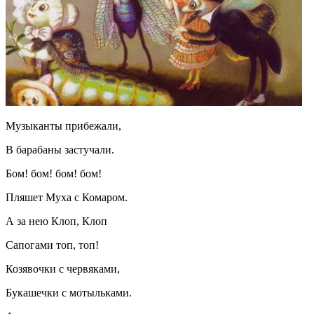
Музыканты прибежали,
В барабаны застучали.
Бом! бом! бом! бом!
Пляшет Муха с Комаром.
А за нею Клоп, Клоп
Сапогами топ, топ!
Козявочки с червяками,
Букашечки с мотыльками.