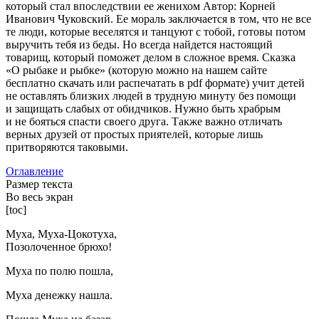
который стал впоследствии ее женихом Автор: Корней
Иванович Чуковский. Ее мораль заключается в том, что не все
те люди, которые веселятся и танцуют с тобой, готовы потом
выручить тебя из беды. Но всегда найдется настоящий
товарищ, который поможет делом в сложное время. Сказка
«О рыбаке и рыбке» (которую можно на нашем сайте
бесплатно скачать или распечатать в pdf формате) учит детей
не оставлять близких людей в трудную минуту без помощи
и защищать слабых от обидчиков. Нужно быть храбрым
и не бояться спасти своего друга. Также важно отличать
верных друзей от простых приятелей, которые лишь
притворяются таковыми.
Оглавление
Размер текста
Во весь экран
[toc]
Муха, Муха-Цокотуха,
Позолоченное брюхо!
Муха по полю пошла,
Муха денежку нашла.