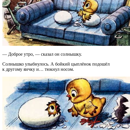
— Доброе утро, — сказал он солнышку.
Солнышко улыбнулось. А бойкий цыплёнок подошёл
к другому яичку и… тюкнул носом.