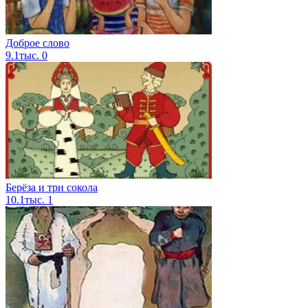
Доброе слово
9.1тыс.
0
Берёза и три сокола
10.1тыс.
1