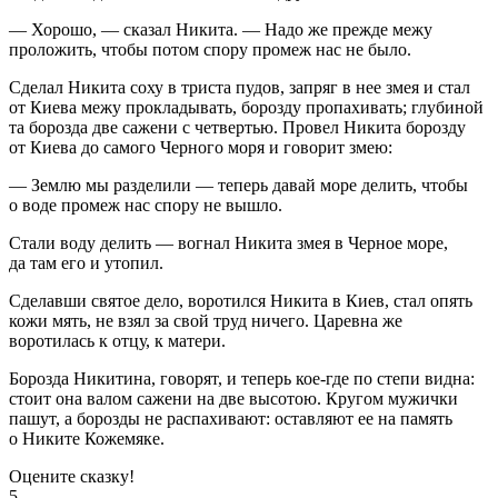
— Хорошо, — сказал Никита. — Надо же прежде межу
проложить, чтобы потом спору промеж нас не было.
Сделал Никита соху в триста пудов, запряг в нее змея и стал
от Киева межу прокладывать, борозду пропахивать; глубиной
та борозда две сажени с четвертью. Провел Никита борозду
от Киева до самого Черного моря и говорит змею:
— Землю мы разделили — теперь давай море делить, чтобы
о воде промеж нас спору не вышло.
Стали воду делить — вогнал Никита змея в Черное море,
да там его и утопил.
Сделавши святое дело, воротился Никита в Киев, стал опять
кожи мять, не взял за свой труд ничего. Царевна же
воротилась к отцу, к матери.
Борозда Никитина, говорят, и теперь кое-где по степи видна:
стоит она валом сажени на две высотою. Кругом мужички
пашут, а борозды не распахивают: оставляют ее на память
о Никите Кожемяке.
Оцените сказку!
5