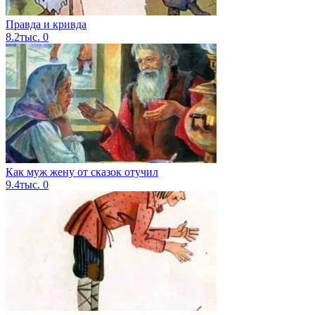
Правда и кривда
8.2тыс.
0
Как муж жену от сказок отучил
9.4тыс.
0