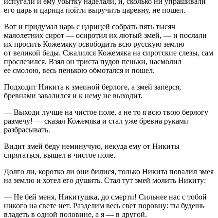
испугали и ему убытку наделали, и, сколько ни упрашивали
его царь и царица пойти выручить царевну, не пошел.
Вот и придумал царь с царицей собрать пять тысяч
малолетних сирот — осиротил их лютый змей, — и послали
их просить Кожемяку освободить всю русскую землю
от великой беды. Сжалился Кожемяка на сиротские слезы, сам
прослезился. Взял он триста пудов пеньки, насмолил
ее смолою, весь пенькою обмотался и пошел.
Подходит Никита к змеиной берлоге, а змей заперся,
бревнами завалился и к нему не выходит.
— Выходи лучше на чистое поле, а не то я всю твою берлогу
размечу! — сказал Кожемяка и стал уже бревна руками
разбрасывать.
Видит змей беду неминучую, некуда ему от Никиты
спрятаться, вышел в чистое поле.
Долго ли, коротко ли они билися, только Никита повалил змея
на землю и хотел его душить. Стал тут змей молить Никиту:
— Не бей меня, Никитушка, до смерти! Сильнее нас с тобой
никого на свете нет. Разделим весь свет поровну: ты будешь
владеть в одной половине, а я — в другой.