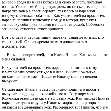
Много народа из Киева потаскал в свою берлогу, потаскал
и поел. Утащил змей и царскую дочь, но не съел ее, а крепко-
накрепко запер в своей берлоге. Увязалась за царевной
из дому маленькая собачонка. Как улетит змей на промысел,
царевна напишет записочку к отцу, к матери, привяжет
записочку собачонке на шею и пошлет ее домой. Собачонка
записочку отнесет и ответ принесет.
Вот раз царь и царица пишут царевне: узнай-де от змея, кто
его сильней. Стала царевна от змея допытываться
и допыталась.
— Есть, — говорит змей, — в Киеве Никита Кожемяка — тот
меня сильней.
Как ушел змей на промысел, царевна и написала к отцу,
к матери записочку: есть-де в Киеве Никита Кожемяка,
он один сильнее змея. Пошлите Никиту меня из неволи
выручить.
Сыскал царь Никиту и сам с царицею пошел его просить
выручить их дочку из тяжелой неволи. В ту пору мял
Кожемяка разом двенадцать воловьих кож. Как увидел Никита
царя — испугался: руки у Никиты задрожали, и разорвал
он разом все двенадцать кож. Рассердился тут Никита, что его