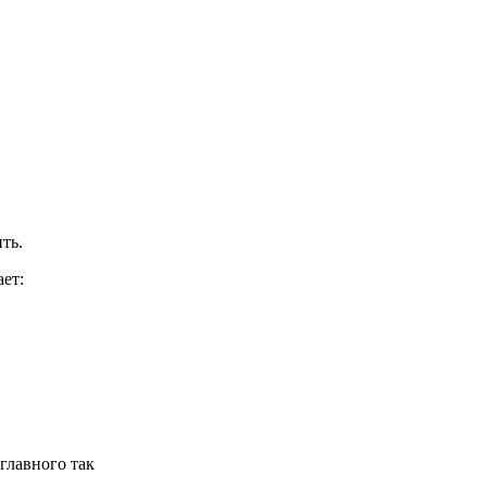
ть.
ает:
главного так