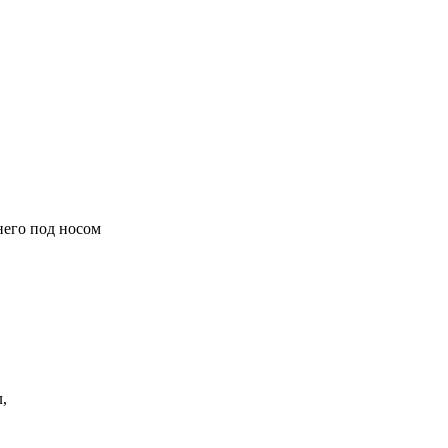
него под носом
,