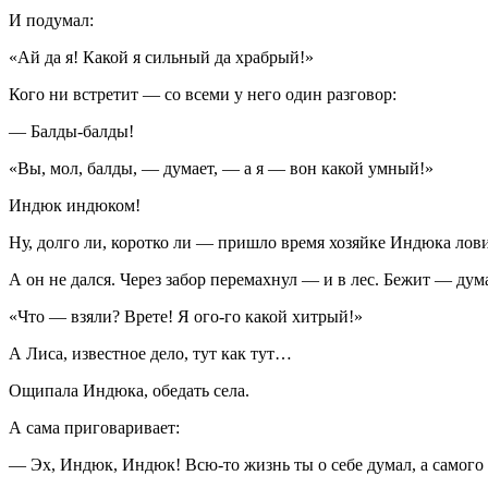
И подумал:
«Ай да я! Какой я сильный да храбрый!»
Кого ни встретит — со всеми у него один разговор:
— Балды-балды!
«Вы, мол, балды, — думает, — а я — вон какой умный!»
Индюк индюком!
Ну, долго ли, коротко ли — пришло время хозяйке Индюка лови
А он не дался. Через забор перемахнул — и в лес. Бежит — дум
«Что — взяли? Врете! Я ого-го какой хитрый!»
А Лиса, известное дело, тут как тут…
Ощипала Индюка, обедать села.
А сама приговаривает:
— Эх, Индюк, Индюк! Всю-то жизнь ты о себе думал, а самого 