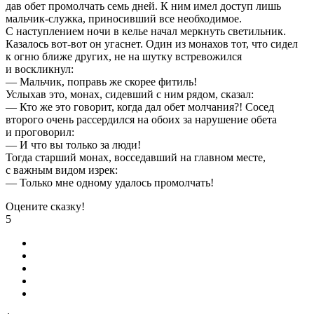
дав обет промолчать семь дней. К ним имел доступ лишь
мальчик-служка, приносивший все необходимое.
С наступлением ночи в келье начал меркнуть светильник.
Казалось вот-вот он угаснет. Один из монахов тот, что сидел
к огню ближе других, не на шутку встревожился
и воскликнул:
— Мальчик, поправь же скорее фитиль!
Услыхав это, монах, сидевший с ним рядом, сказал:
— Кто же это говорит, когда дал обет молчания?! Сосед
второго очень рассердился на обоих за нарушение обета
и проговорил:
— И что вы только за люди!
Тогда старший монах, восседавший на главном месте,
с важным видом изрек:
— Только мне одному удалось промолчать!
Оцените сказку!
5