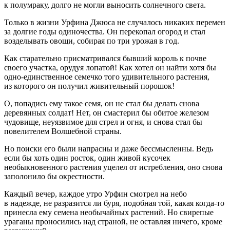
к полумраку, долго не могли выносить солнечного света.
Только в жизни Урфина Джюса не случалось никаких перемен
за долгие годы одиночества. Он перекопал огород и стал
возделывать овощи, собирая по три урожая в год.
Как старательно присматривался бывший король к почве
своего участка, орудуя лопатой! Как хотел он найти хотя бы
одно-единственное семечко того удивительного растения,
из которого он получил живительный порошок!
О, попадись ему такое семя, он не стал бы делать снова
деревянных солдат! Нет, он смастерил бы обитое железом
чудовище, неуязвимое для стрел и огня, и снова стал бы
повелителем Волшебной страны.
Но поиски его были напрасны и даже бессмысленны. Ведь
если бы хоть один росток, один живой кусочек
необыкновенного растения уцелел от истребления, оно снова
заполонило бы окрестности.
Каждый вечер, каждое утро Урфин смотрел на небо
в надежде, не разразится ли буря, подобная той, какая когда-то
принесла ему семена необычайных растений. Но свирепые
ураганы проносились над страной, не оставляя ничего, кроме