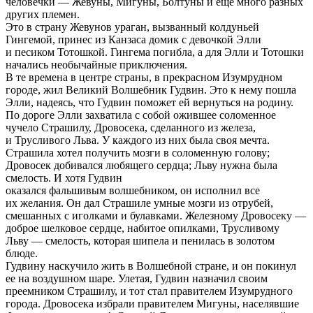
человечки — Жевуны, Мигуны, Болтуны и еще много разных
других племен.
Это в страну Жевунов ураган, вызванный колдуньей
Гингемой, принес из Канзаса домик с девочкой Элли
и песиком Тотошкой. Гингема погибла, а для Элли и Тотошки
начались необычайные приключения.
В те времена в центре страны, в прекрасном Изумрудном
городе, жил Великий Волшебник Гудвин. Это к нему пошла
Элли, надеясь, что Гудвин поможет ей вернуться на родину.
По дороге Элли захватила с собой ожившее соломенное
чучело Страшилу, Дровосека, сделанного из железа,
и Трусливого Льва. У каждого из них была своя мечта.
Страшила хотел получить мозги в соломенную голову;
Дровосек добивался любящего сердца; Льву нужна была
смелость. И хотя Гудвин
оказался фальшивым волшебником, он исполнил все
их желания. Он дал Страшиле умные мозги из отрубей,
смешанных с иголками и булавками. Железному Дровосеку —
доброе шелковое сердце, набитое опилками, Трусливому
Льву — смелость, которая шипела и пенилась в золотом
блюде.
Гудвину наскучило жить в Волшебной стране, и он покинул
ее на воздушном шаре. Улетая, Гудвин назначил своим
преемником Страшилу, и тот стал правителем Изумрудного
города. Дровосека избрали правителем Мигуны, населявшие