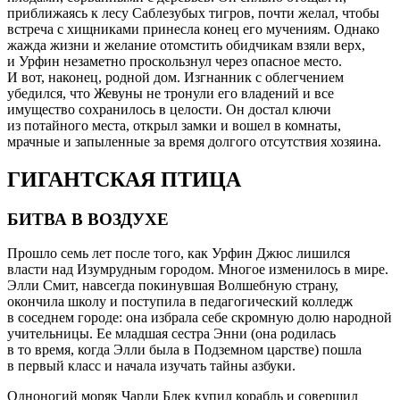
приближаясь к лесу Саблезубых тигров, почти желал, чтобы
встреча с хищниками принесла конец его мучениям. Однако
жажда жизни и желание отомстить обидчикам взяли верх,
и Урфин незаметно проскользнул через опасное место.
И вот, наконец, родной дом. Изгнанник с облегчением
убедился, что Жевуны не тронули его владений и все
имущество сохранилось в целости. Он достал ключи
из потайного места, открыл замки и вошел в комнаты,
мрачные и запыленные за время долгого отсутствия хозяина.
ГИГАНТСКАЯ ПТИЦА
БИТВА В ВОЗДУХЕ
Прошло семь лет после того, как Урфин Джюс лишился
власти над Изумрудным городом. Многое изменилось в мире.
Элли Смит, навсегда покинувшая Волшебную страну,
окончила школу и поступила в педагогический колледж
в соседнем городе: она избрала себе скромную долю народной
учительницы. Ее младшая сестра Энни (она родилась
в то время, когда Элли была в Подземном царстве) пошла
в первый класс и начала изучать тайны азбуки.
Одноногий моряк Чарли Блек купил корабль и совершил