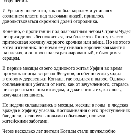
разрушений.
И Урфину после того, как он был королем и упивался
сознанием власти над тысячами людей, пришлось
довольствоваться скромной долей огородника.
Конечно, о пропитании под благодатным небом Страны Чудес
не приходилось беспокоиться, тем более что Топотун часто
притаскивал хозяину жирного кролика или зайца. Но не этого
хотел изгнанник: по ночам ему снилась королевская мантия
на плечах, и он просыпался разочарованный, с бьющимся
сердцем.
В первые месяцы своего одинокого житья Урфин во время
прогулок иногда встречал Жевунов, особенно если уходил
в сторону деревеньки Когиды, где родился и вырос. Однако
соплеменники убегали от него, как от зачумленного, стараясь
не встречаться с ним взглядом, и даже спины их, казалось,
излучали ненависть.
Но недели складывались в месяцы, месяцы в годы, и людская
вражда к Урфину угасала. Воспоминания о его преступлениях
бледнели, заслоняясь новыми событиями, новыми
житейскими заботами.
Через несколько лет жители Когиды стали дружелюбно