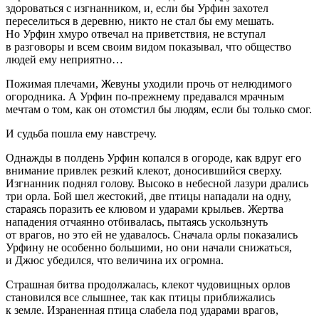
здороваться с изгнанником, и, если бы Урфин захотел
переселиться в деревню, никто не стал бы ему мешать.
Но Урфин хмуро отвечал на приветствия, не вступал
в разговоры и всем своим видом показывал, что общество
людей ему неприятно…
Пожимая плечами, Жевуны уходили прочь от нелюдимого
огородника. А Урфин по-прежнему предавался мрачным
мечтам о том, как он отомстил бы людям, если бы только смог.
И судьба пошла ему навстречу.
Однажды в полдень Урфин копался в огороде, как вдруг его
внимание привлек резкий клекот, доносившийся сверху.
Изгнанник поднял голову. Высоко в небесной лазури дрались
три орла. Бой шел жестокий, две птицы нападали на одну,
стараясь поразить ее клювом и ударами крыльев. Жертва
нападения отчаянно отбивалась, пытаясь ускользнуть
от врагов, но это ей не удавалось. Сначала орлы показались
Урфину не особенно большими, но они начали снижаться,
и Джюс убедился, что величина их огромна.
Страшная битва продолжалась, клекот чудовищных орлов
становился все слышнее, так как птицы приближались
к земле. Израненная птица слабела под ударами врагов,