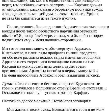
был наследник, так как его единственный сын незадолго
перед тем разбился, охотясь за туром… — Карфакс дрожал
от негодования, рассказывая о бесчестном поступке вождя,
а огородник с насмешкой думал о том, что он-то, Урфин,
не стал бы кипятиться из-за такого пустяка.
— Скажи, человек, был ли достоин Аррахес оставаться нашим
вождем после такого бесчестного нарушения отеческих
обычаев? Я, по крайней мере, считал, что было бы позором
подчиняться ему. У меня нашлись сторонники.
Мы готовили восстание, чтобы свергнуть Аррахеса.
К несчастью, в наши ряды пробрался низкий предатель,
он обо всем рассказал вождю, выдал имена заговорщиков.
Аррахес и его сторонники неожиданно напали на нас.
Каждый из моих друзей имел дело с двумя-тремя
противниками. Араминта погибла в первые минуты боя.
На меня набросились Аррахес и орел, выдавший заговор.
Думая найти спасение в бегстве, я пересек Кругосветные
горы и углубился в Волшебную страну. Враги не отставали…
Остальное ты знаешь, — устало закончил Карфакс.
Наступило долгое молчание. Потом орел заговорил:
— Моя жизнь в твоих руках. Возвратиться в горы я не могу.