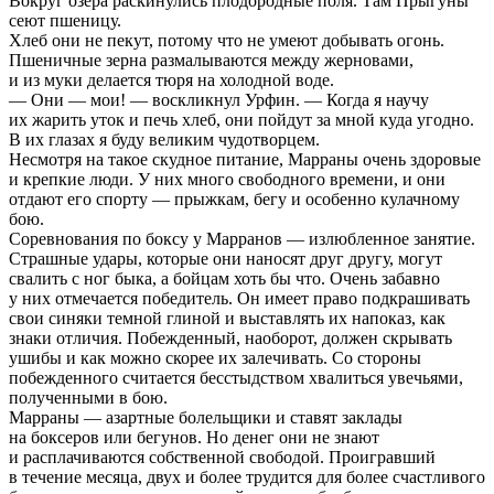
Вокруг озера раскинулись плодородные поля. Там Прыгуны
сеют пшеницу.
Хлеб они не пекут, потому что не умеют добывать огонь.
Пшеничные зерна размалываются между жерновами,
и из муки делается тюря на холодной воде.
— Они — мои! — воскликнул Урфин. — Когда я научу
их жарить уток и печь хлеб, они пойдут за мной куда угодно.
В их глазах я буду великим чудотворцем.
Несмотря на такое скудное питание, Марраны очень здоровые
и крепкие люди. У них много свободного времени, и они
отдают его спорту — прыжкам, бегу и особенно кулачному
бою.
Соревнования по боксу у Марранов — излюбленное занятие.
Страшные удары, которые они наносят друг другу, могут
свалить с ног быка, а бойцам хоть бы что. Очень забавно
у них отмечается победитель. Он имеет право подкрашивать
свои синяки темной глиной и выставлять их напоказ, как
знаки отличия. Побежденный, наоборот, должен скрывать
ушибы и как можно скорее их залечивать. Со стороны
побежденного считается бесстыдством хвалиться увечьями,
полученными в бою.
Марраны — азартные болельщики и ставят заклады
на боксеров или бегунов. Но денег они не знают
и расплачиваются собственной свободой. Проигравший
в течение месяца, двух и более трудится для более счастливого