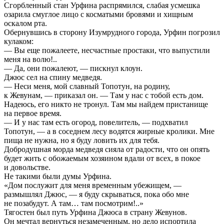
Сгорбленный стан Урфина распрямился, слабая усмешка
озарила смуглое лицо с косматыми бровями и хищным
оскалом рта.
Обернувшись в сторону Изумрудного города, Урфин погрозил
кулаком:
— Вы еще пожалеете, несчастные простаки, что выпустили
меня на волю!..
— Да, они пожалеют, — пискнул клоун.
Джюс сел на спину медведя.
— Неси меня, мой славный Топотун, на родину,
к Жевунам, — приказал он. — Там у нас с тобой есть дом.
Надеюсь, его никто не тронул. Там мы найдем пристанище
на первое время.
— И у нас там есть огород, повелитель, — подхватил
Топотун, — а в соседнем лесу водятся жирные кролики. Мне
пища не нужна, но я буду ловить их для тебя.
Добродушная морда медведя сияла от радости, что он опять
будет жить с обожаемым хозяином вдали от всех, в покое
и довольстве.
Не такими были думы Урфина.
«Дом послужит для меня временным убежищем, —
размышлял Джюс, — я буду скрываться, пока обо мне
не позабудут. А там… там посмотрим!..»
Тягостен был путь Урфина Джюса в страну Жевунов.
Он мечтал вернуться незамеченным, но дело испортила