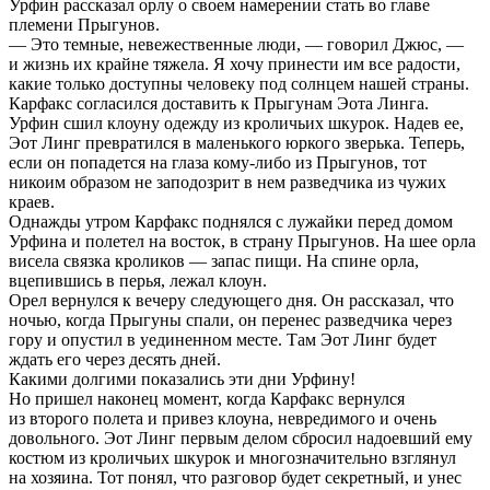
Урфин рассказал орлу о своем намерении стать во главе
племени Прыгунов.
— Это темные, невежественные люди, — говорил Джюс, —
и жизнь их крайне тяжела. Я хочу принести им все радости,
какие только доступны человеку под солнцем нашей страны.
Карфакс согласился доставить к Прыгунам Эота Линга.
Урфин сшил клоуну одежду из кроличьих шкурок. Надев ее,
Эот Линг превратился в маленького юркого зверька. Теперь,
если он попадется на глаза кому-либо из Прыгунов, тот
никоим образом не заподозрит в нем разведчика из чужих
краев.
Однажды утром Карфакс поднялся с лужайки перед домом
Урфина и полетел на восток, в страну Прыгунов. На шее орла
висела связка кроликов — запас пищи. На спине орла,
вцепившись в перья, лежал клоун.
Орел вернулся к вечеру следующего дня. Он рассказал, что
ночью, когда Прыгуны спали, он перенес разведчика через
гору и опустил в уединенном месте. Там Эот Линг будет
ждать его через десять дней.
Какими долгими показались эти дни Урфину!
Но пришел наконец момент, когда Карфакс вернулся
из второго полета и привез клоуна, невредимого и очень
довольного. Эот Линг первым делом сбросил надоевший ему
костюм из кроличьих шкурок и многозначительно взглянул
на хозяина. Тот понял, что разговор будет секретный, и унес