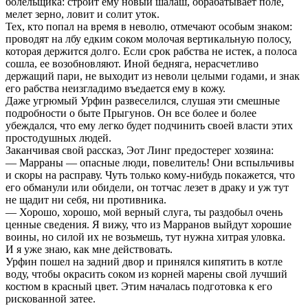
болельщика: строит ему новый шалаш, обрабатывает поле,
мелет зерно, ловит и солит уток.
Тех, кто попал на время в неволю, отмечают особым знаком:
проводят на лбу едким соком молочая вертикальную полосу,
которая держится долго. Если срок рабства не истек, а полоса
сошла, ее возобновляют. Иной бедняга, нерасчетливо
держащий пари, не выходит из неволи целыми годами, и знак
его рабства неизгладимо въедается ему в кожу.
Даже угрюмый Урфин развеселился, слушая эти смешные
подробности о быте Прыгунов. Он все более и более
убеждался, что ему легко будет подчинить своей власти этих
простодушных людей.
Заканчивая свой рассказ, Эот Линг предостерег хозяина:
— Марраны — опасные люди, повелитель! Они вспыльчивы
и скоры на расправу. Чуть только кому-нибудь покажется, что
его обманули или обидели, он тотчас лезет в драку и уж тут
не щадит ни себя, ни противника.
— Хорошо, хорошо, мой верный слуга, ты раздобыл очень
ценные сведения. Я вижу, что из Марранов выйдут хорошие
воины, но силой их не возьмешь, тут нужна хитрая уловка.
И я уже знаю, как мне действовать.
Урфин пошел на задний двор и принялся кипятить в котле
воду, чтобы окрасить соком из корней марены свой лучший
костюм в красный цвет. Этим началась подготовка к его
рискованной затее.