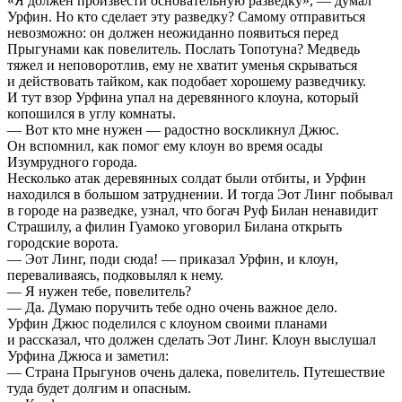
«Я должен произвести основательную разведку», — думал
Урфин. Но кто сделает эту разведку? Самому отправиться
невозможно: он должен неожиданно появиться перед
Прыгунами как повелитель. Послать Топотуна? Медведь
тяжел и неповоротлив, ему не хватит уменья скрываться
и действовать тайком, как подобает хорошему разведчику.
И тут взор Урфина упал на деревянного клоуна, который
копошился в углу комнаты.
— Вот кто мне нужен — радостно воскликнул Джюс.
Он вспомнил, как помог ему клоун во время осады
Изумрудного города.
Несколько атак деревянных солдат были отбиты, и Урфин
находился в большом затруднении. И тогда Эот Линг побывал
в городе на разведке, узнал, что богач Руф Билан ненавидит
Страшилу, а филин Гуамоко уговорил Билана открыть
городские ворота.
— Эот Линг, поди сюда! — приказал Урфин, и клоун,
переваливаясь, подковылял к нему.
— Я нужен тебе, повелитель?
— Да. Думаю поручить тебе одно очень важное дело.
Урфин Джюс поделился с клоуном своими планами
и рассказал, что должен сделать Эот Линг. Клоун выслушал
Урфина Джюса и заметил:
— Страна Прыгунов очень далека, повелитель. Путешествие
туда будет долгим и опасным.