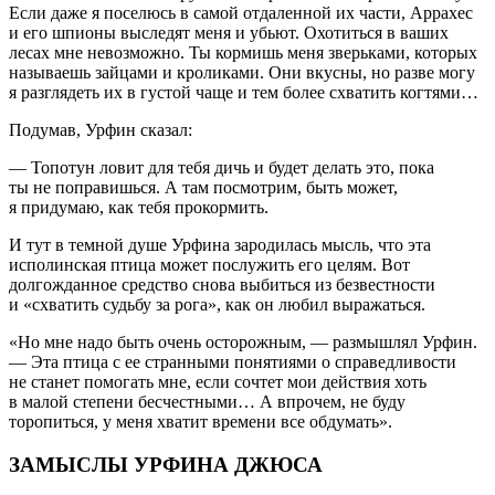
Если даже я поселюсь в самой отдаленной их части, Аррахес
и его шпионы выследят меня и убьют. Охотиться в ваших
лесах мне невозможно. Ты кормишь меня зверьками, которых
называешь зайцами и кроликами. Они вкусны, но разве могу
я разглядеть их в густой чаще и тем более схватить когтями…
Подумав, Урфин сказал:
— Топотун ловит для тебя дичь и будет делать это, пока
ты не поправишься. А там посмотрим, быть может,
я придумаю, как тебя прокормить.
И тут в темной душе Урфина зародилась мысль, что эта
исполинская птица может послужить его целям. Вот
долгожданное средство снова выбиться из безвестности
и «схватить судьбу за рога», как он любил выражаться.
«Но мне надо быть очень осторожным, — размышлял Урфин.
— Эта птица с ее странными понятиями о справедливости
не станет помогать мне, если сочтет мои действия хоть
в малой степени бесчестными… А впрочем, не буду
торопиться, у меня хватит времени все обдумать».
ЗАМЫСЛЫ УРФИНА ДЖЮСА