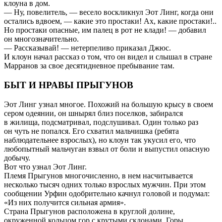
клоуна в дом.
— Ну, повелитель, — весело воскликнул Эот Линг, когда они
остались вдвоем, — какие это простаки! Ах, какие простаки!..
Но простаки опасные, им палец в рот не клади! — добавил
он многозначительно.
— Рассказывай! — нетерпеливо приказал Джюс.
И клоун начал рассказ о том, что он видел и слышал в стране
Марранов за свое десятидневное пребывание там.
БЫТ И НРАВЫ ПРЫГУНОВ
Эот Линг узнал многое. Похожий на большую крысу в своем
сером одеянии, он шнырял близ поселков, забирался
в жилища, подсматривал, подслушивал. Один только раз
он чуть не попался. Его схватил мальчишка (ребята
наблюдательнее взрослых), но клоун так укусил его, что
любопытный мальчуган взвыл от боли и выпустил опасную
добычу.
Вот что узнал Эот Линг.
Племя Прыгунов многочисленно, в нем насчитывается
несколько тысяч одних только взрослых мужчин. При этом
сообщении Урфин одобрительно качнул головой и подумал:
«Из них получится сильная армия».
Страна Прыгунов расположена в круглой долине,
окруженной кольцом гор с крутыми склонами. Горы