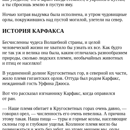
а ты сбросишь землю в пустую яму.
Ночью хитрая выдумка была исполнена, и утром чудовищные
орлы, покружившись над пустой могилой, улетели на север.
ИСТОРИЯ КАРФАКСА
Бесчисленны чудеса Волшебной страны, и целой
человеческой жизни не хватило бы узнать их все. Как будто
не так уж и велика она была, каким отличалась разнообразием
природы, сколько людских племен, необычайных животных
и птиц ее населяло!
В уединенной долине Кругосветных гор, в северной их части,
жило племя гигантских орлов. Оттуда был родом Карфакс,
нежданный гость Урфина Джюса.
Вот что рассказал изгнаннику Карфакс, когда оправился
от ран.
— Наше племя обитает в Кругосветных горах очень давно, —
говорил орел, — численность его очень невелика. А причина
этому такая. Наша пища — туры и горные козлы, населяющие
склоны гор и глубокие ущелья. Козлиное племя могло бы
размножаться и жить без забот, но этому мешаем мы, орлы,