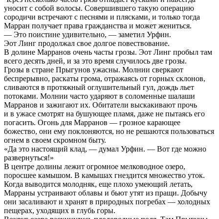
уносит с собой волосы. Совершившего такую операцию
сородичи встречают с песнями и плясками, и только тогда
Марран получает права гражданства и может жениться.
— Это поистине удивительно, — заметил Урфин.
Эот Линг продолжал свое долгое повествование.
В долине Марранов очень часты грозы. Эот Линг пробыл там
всего десять дней, и за это время случилось две грозы.
Грозы в стране Прыгунов ужасны. Молнии сверкают
беспрерывно, раскаты грома, отражаясь от горных склонов,
сливаются в протяжный оглушительный гул, дождь льет
потоками. Молнии часто ударяют в соломенные шалаши
Марранов и зажигают их. Обитатели выскакивают прочь
и в ужасе смотрят на бушующее пламя, даже не пытаясь его
погасить. Огонь для Марранов — грозное карающее
божество, они ему поклоняются, но не решаются пользоваться
огнем в своем скромном быту.
«Да это настоящий клад, — думал Урфин. — Вот где можно
развернуться!»
В центре долины лежит огромное мелководное озеро,
поросшее камышом. В камышах гнездится множество уток.
Когда выводится молодняк, еще плохо умеющий летать,
Марраны устраивают облавы и бьют утят из пращи. Добычу
они засаливают и хранят в природных погребах — холодных
пещерах, уходящих в глубь горы.