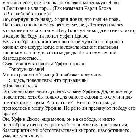
меня до небес, все теперь восхваляют маленькую Элли
и Великана из-за гор… (Так называли Чарли Блока
в Волшебной стране.)»
Но, обернувшись назад, Урфин понял, что был не прав.
Нашлось одно верное существо: медведь Топотун плелся
в отдалении за хозяином. Нет, Топотун никогда его не оставит,
в какую бы беду ни попал Урфин Джюс.
Ведь это Урфин таинственной силой чудесного порошка
оживил его шкуру, когда она лежала жалким пыльным
ковриком на полу, и за это медведь обязан ему вечной
благодарностью…
Смягчившимся голосом Урфин позвал:
— Топотун, ко мне!
Мишка радостной рысцой подбежал к хозяину.
— Я здесь, повелитель! Что прикажешь?
«Повелитель…»
Это слово облегчило душевную рану Урфина. Да, он все еще
повелитель хотя бы только для одного скромного слуги и для
ничтожного клоуна. А что, если?.. Неясные надежды
пронеслись в мозгу Урфина. Не рано ли празднуют победу его
враги?
Он, Урфин Джюс, еще молод, он на свободе, и никто
не отобрал у него неукротимой воли, умения пользоваться
благоприятными обстоятельствами хитрого, изворотливого
ума, искусных рук.