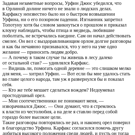
Задавая незаметные вопросы, Урфин Джюс убедился, что
в Орлиной долине ничего не знали о людских делах.
Карфаксу неизвестно было ни о быстром возвышении
Урфина, ни о его позорном падении. Изгнанник запретил
Топотуну хотя бы словом заикнуться о прошлом и приказал
клоуну наблюдать, чтобы птица и медведь, любившие
поболтать, не встречались наедине. Сам он начал действовать
смелее. Он вел с выздоравливающим орлом долгие разговоры
и как бы нечаянно признавался, что у него на уме одно
желание — приносить людям добро.
— А почему в таком случае ты живешь в лесу далеко
от остальной стаи? — удивлялся Карфакс.
— Видишь ли, помогать одной деревне — это слишком мелко
для меня, — хитрил Урфин. — Вот если бы мне удалось стать
во главе целого народа, там уж я развернулся бы и показал
себя.
— Кто же тебе мешает сделаться вождем? Недоумевал
простодушный орел.
— Мои соотечественники не понимают меня, —
изворачивался Джюс. — Они думают, что я стремлюсь
к власти из честолюбия, а на деле я ставлю перед собой
гораздо более высокие цели.
Такие разговоры повторялись не раз, и наконец орел поверил
в благородство Урфина. Карфакс согласился помочь другу
добиться высокого положения среди людей, и пусть он тогда