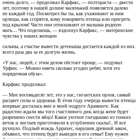
очень долго, — продолжал Карфакс, — полтораста — двести
лет, поэтому в нашей долине маленький появляется далеко
не каждый год. Посмотрел бы ты, как ухаживают за ним
орлицы, как ссорятся, кому покормить птенца или пригреть
под крылом! Часто они отпихивают от малыша родную
мать… Что поделаешь, — вздохнул Карфакс, — материнские
чувства у наших женщин
сильны, а счастье вывести детеныша достается каждой из них
всего раза два за ее долгую жизнь.
«У нас, людей, с этим делом обстоит проще, — подумал
Урфин. — Можно иметь сколько угодно ребят, хотя это
порядочная обуза».
Карфакс продолжал:
— Мне восемьдесят лет, это у нас, гигантских орлов, самый
расцвет силы и здоровья. В этом году очередь вывести птенца
впервые досталась мне и моей подруге Араминте. Как
радостно ждали мы того счастливого дня, когда жене будет
разрешено снести яйцо! Какое уютное гнездышко из тонких
веток и листьев приготовили в углублении скалы!.. И все
рухнуло. Подлый вождь Аррахес, нарушив древний закон,
объявил, что птенец будет выведен в его семье! Ему нужен