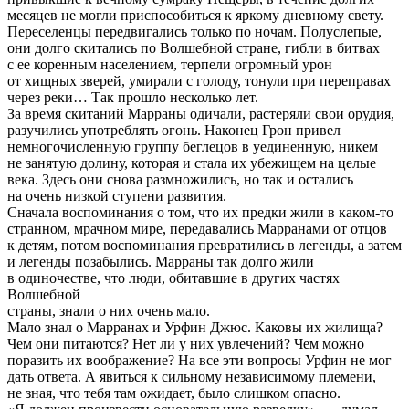
месяцев не могли приспособиться к яркому дневному свету.
Переселенцы передвигались только по ночам. Полуслепые,
они долго скитались по Волшебной стране, гибли в битвах
с ее коренным населением, терпели огромный урон
от хищных зверей, умирали с голоду, тонули при переправах
через реки… Так прошло несколько лет.
За время скитаний Марраны одичали, растеряли свои орудия,
разучились употреблять огонь. Наконец Грон привел
немногочисленную группу беглецов в уединенную, никем
не занятую долину, которая и стала их убежищем на целые
века. Здесь они снова размножились, но так и остались
на очень низкой ступени развития.
Сначала воспоминания о том, что их предки жили в каком-то
странном, мрачном мире, передавались Марранами от отцов
к детям, потом воспоминания превратились в легенды, а затем
и легенды позабылись. Марраны так долго жили
в одиночестве, что люди, обитавшие в других частях
Волшебной
страны, знали о них очень мало.
Мало знал о Марранах и Урфин Джюс. Каковы их жилища?
Чем они питаются? Нет ли у них увлечений? Чем можно
поразить их воображение? На все эти вопросы Урфин не мог
дать ответа. А явиться к сильному независимому племени,
не зная, что тебя там ожидает, было слишком опасно.