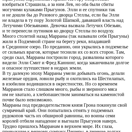
взобраться Страшила, а за ним Лев, но оба были сбиты
могучими кулаками Прыгунов. Элли и ее спутники так
и не дошли бы до Розового дворца Стеллы, если бы Элли
не владела в ту пору Золотой Шапкой, дававшей власть над
Летучими Обезьянами. Девочка вызвала Летучих Обезьян,
и те перенесли путников ко дворцу Стеллы по воздуху.
Много столетий назад Марраны (так называли себя Прыгуны)
жили в Подземной стране на берегу реки, впадавшей
в Срединное озеро. По преданию, они укрылись в подземелье
от сильных врагов, которые теснили их со всех сторон. Там,
среди скал, Марраны построили город, развалины которого
видели Элли Смит и Фред Каннинг, когда заканчивали долгое
и опасное путешествие в недрах земли.
В ту далекую эпоху Марраны умели добывать огонь, делали
железные орудия, ловили рыбу и охотились на Шестилапых,
в изобилии водившихся в окрестностях. Но со временем
Марранов стало слишком много, рыбы и звериного мяса
им не хватало, а хлебопашеством заниматься на каменистой
почве было невозможно.
Марраны под предводительством князя Грона покинули свой
сумрачный край. Они попытались отнять у подземных
рудокопов часть их обширной равнины, но воины семи
королей отбили нападение и выгнали Прыгунов наверх.
Трудно пришлось Марранам в верхнем мире. Их глаза,
привыкшие к вечному сумраку Пещеры, в течение долгих