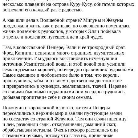
несколько плаваний на острова Куру-Кусу, обитатели которых
встречали его каждый раз с радостью.
А как шли дела в Волшебной стране? Мигуны и Жевуны
продолжали жить, как и раньше, но совершенно изменилась
жизнь подземных рудокопов, у которых Элли побывала
в третье и последнее путешествие в край чудес.
Там, в колоссальной Пещере, Элли и ее троюродный брат
Фред Каннинг испытали много странных, изумительных
приключений. Им удалось восстановить исчезнувший
источник Усыпительной воды, и этой водой они усыпили
семь подземных королей, поочередно правивших рудокопами.
Самое смешное и любопытное было в том, что короли,
проснувшись, забыли о своем царственном достоинстве
и превратились в кузнецов, землепашцев, ткачей. Наравне
со своими бывшими подданными они усердно трудились,
добывая пропитание себе и своим семьям.
Покончив с королевской властью, жители Пещеры
переселились в верхний мир и заняли пустующие земли
по соседству со страной Жевунов. Там они сеяли пшеницу
и лен, разводили сады, откармливали домашний скот,
обрабатывали металлы. Очень нескоро расстались они
с темными очками, потому что глаза их, привычные