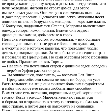
не пропускают в долину ветра, и днем там всегда тепло, зато
ночи холодные. Жители не строят домов, для этого
им не хватает уменья. Они живут в соломенных шалашах
и даже под навесами. Одеваются они легко, мужчины носят
длинные штаны и безрукавки, женщины — короткие платья.
У Болтунов, подданных феи Стеллы, Марраны выменивают
одежду, топоры, ножи, лопаты. Взамен они отдают
драгоценные камни, добываемые в горах.
Прыгуны невелики ростом, но коренасты, у них большие
головы, длинные сильные руки с большими кулаками,
а мускулы ног настолько развиты, что позволяют людям
делать громадные прыжки. За это обитатели соседних стран
и прозвали их Прыгунами. Но сами Марраны этого прозвища
не любят. Правит ими князь Торм…
— Наверно, это почтенный старец с длинной седой бородой?
— перебил Урфин рассказ клоуна.
— Ты ошибаешься, повелитель, — возразил Эот Линг.
— Представь себе, они совсем не носят ни бород, ни усов.
Растительность на лице они считают большим неудобством
и избавляются от нее весьма любопытным способом.
В их стране есть источник, окруженный едкой коричневой
грязью. Когда у юноши Маррана начинают расти усы
и борода, он отправляется к этому источнику и обмазывает
лицо грязью, а потом дает ей высохнуть на солнышке.
Через несколько часов грязь отпадает кусками и навсегда