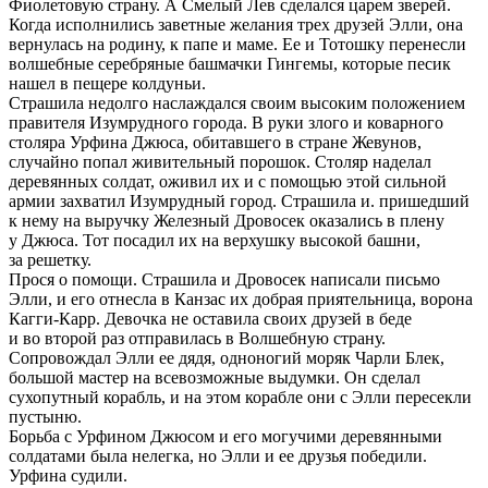
Фиолетовую страну. А Смелый Лев сделался царем зверей.
Когда исполнились заветные желания трех друзей Элли, она
вернулась на родину, к папе и маме. Ее и Тотошку перенесли
волшебные серебряные башмачки Гингемы, которые песик
нашел в пещере колдуньи.
Страшила недолго наслаждался своим высоким положением
правителя Изумрудного города. В руки злого и коварного
столяра Урфина Джюса, обитавшего в стране Жевунов,
случайно попал живительный порошок. Столяр наделал
деревянных солдат, оживил их и с помощью этой сильной
армии захватил Изумрудный город. Страшила и. пришедший
к нему на выручку Железный Дровосек оказались в плену
у Джюса. Тот посадил их на верхушку высокой башни,
за решетку.
Прося о помощи. Страшила и Дровосек написали письмо
Элли, и его отнесла в Канзас их добрая приятельница, ворона
Кагги-Карр. Девочка не оставила своих друзей в беде
и во второй раз отправилась в Волшебную страну.
Сопровождал Элли ее дядя, одноногий моряк Чарли Блек,
большой мастер на всевозможные выдумки. Он сделал
сухопутный корабль, и на этом корабле они с Элли пересекли
пустыню.
Борьба с Урфином Джюсом и его могучими деревянными
солдатами была нелегка, но Элли и ее друзья победили.
Урфина судили.