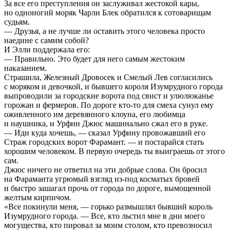
За все его преступления он заслуживал жестокой кары,
но одноногий моряк Чарли Блек обратился к сотоварищам
судьям.
— Друзья, а не лучше ли оставить этого человека просто
наедине с самим собой?
И Элли поддержала его:
— Правильно. Это будет для него самым жестоким
наказанием.
Страшила, Железный Дровосек и Смелый Лев согласились
с моряком и девочкой, и бывшего короля Изумрудного города
выпроводили за городские ворота под свист и улюлюканье
горожан и фермеров. По дороге кто-то для смеха сунул ему
оживленного им деревянного клоуна, его любимца
и наушника, и Урфин Джюс машинально сжал его в руке.
— Иди куда хочешь, — сказал Урфину провожавший его
Страж городских ворот Фарамант. — и постарайся стать
хорошим человеком. В первую очередь ты выиграешь от этого
сам.
Джюс ничего не ответил на эти добрые слова. Он бросил
на Фараманта угрюмый взгляд из-под косматых бровей
и быстро зашагал прочь от города по дороге, вымощенной
желтым кирпичом.
«Все покинули меня, — горько размышлял бывший король
Изумрудного города. — Все, кто льстил мне в дни моего
могущества, кто пировал за моим столом, кто превозносил