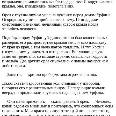
ее движения становились все беспорядочнее. И вдруг, сложив
крылья, она, кувыркаясь, полетела вниз.
Орел с глухим шумом упал на лужайку перед домом Урфина.
Огородник пугливо приблизился к нему. Птица, даже
смертельно раненная, нечаянным ударом крыла могла
зашибить человека.
Подойдя к орлу, Урфин убедился, что он был колоссальных
размеров: его распростертые крылья заняли всю площадку
от края до края, а там было шагов тридцать. И тут Урфин
с изумлением увидел, что птица жива. Ее туловище чуть
заметно трепетало, во взгляде странно смешались гордость
и мольба. Два других орла спускались с явным намерением
добить врага.
— Защити, — хрипло пробормотала огромная птица.
Джюс схватил здоровенный кол, стоявший у изгороди,
и поднял его с решительным видом. Нападающие взмыли
вверх, но продолжали кружиться над владением Урфина.
— Они меня прикончат, — сказал раненый орел. — Человек,
копай рядом со мной яму и притворись, что собираешься меня
похоронить. Мои враги покинут этот край лишь после того,
как убедятся, что я зарыт. Когда стемнеет, я укроюсь в кустах,