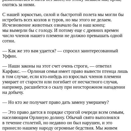
охотясь за ними.
С нашей зоркостью, силой и быстротой полета мы могли бы
истребить всех козлов и туров, но мы этого не делаем.
Исчезновение животных означало бы и наш конец:
мы вымерли бы с голоду. И потому еще с древних времен
число членов нашего племени не должно превышать одной
сотни.
— Как же это вам удается? — спросил заинтересованный
Урфин.
— Наши законы на этот счет очень строги, — ответил
Карфакс. — Орлиная семья имеет право вывести птенца лишь
в том случае, если кто-нибудь из взрослых членов племени
умирает от старости или погибает от несчастного случая,
например, расшибется о скалу при неосторожном нападении
на добычу.
— Но кто же получает право дать замену умершему?
— Это право дается в порядке строгой очереди всем семьям,
населяющим Орлиную долину. Обычай свято выполнялся
в течение столетий, но недавно он был нарушен, и это
принесло нашему народу огромные бедствия. Мы живем