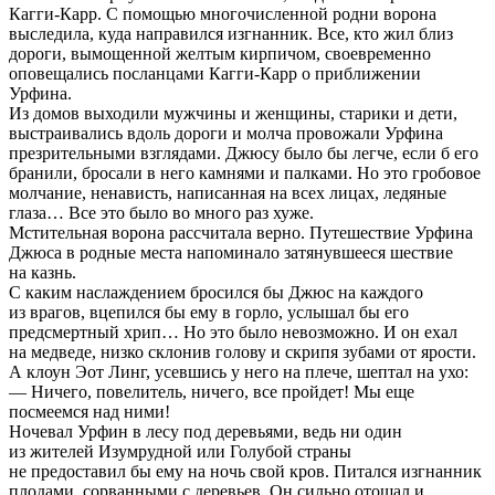
Кагги-Карр. С помощью многочисленной родни ворона
выследила, куда направился изгнанник. Все, кто жил близ
дороги, вымощенной желтым кирпичом, своевременно
оповещались посланцами Кагги-Карр о приближении
Урфина.
Из домов выходили мужчины и женщины, старики и дети,
выстраивались вдоль дороги и молча провожали Урфина
презрительными взглядами. Джюсу было бы легче, если б его
бранили, бросали в него камнями и палками. Но это гробовое
молчание, ненависть, написанная на всех лицах, ледяные
глаза… Все это было во много раз хуже.
Мстительная ворона рассчитала верно. Путешествие Урфина
Джюса в родные места напоминало затянувшееся шествие
на казнь.
С каким наслаждением бросился бы Джюс на каждого
из врагов, вцепился бы ему в горло, услышал бы его
предсмертный хрип… Но это было невозможно. И он ехал
на медведе, низко склонив голову и скрипя зубами от ярости.
А клоун Эот Линг, усевшись у него на плече, шептал на ухо:
— Ничего, повелитель, ничего, все пройдет! Мы еще
посмеемся над ними!
Ночевал Урфин в лесу под деревьями, ведь ни один
из жителей Изумрудной или Голубой страны
не предоставил бы ему на ночь свой кров. Питался изгнанник
плодами, сорванными с деревьев. Он сильно отощал и,