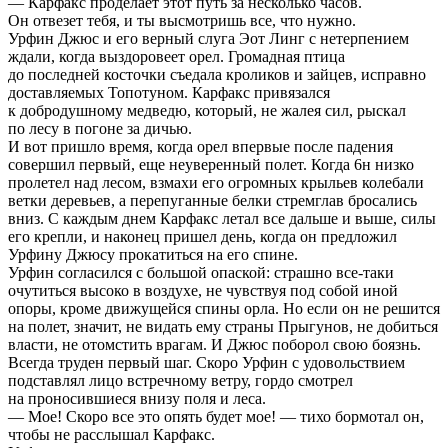
— Карфакс проделает этот путь за несколько часов.
Он отвезет тебя, и ты высмотришь все, что нужно.
Урфин Джюс и его верный слуга Эот Линг с нетерпением
ждали, когда выздоровеет орел. Громадная птица
до последней косточки съедала кроликов и зайцев, исправно
доставляемых Топотуном. Карфакс привязался
к добродушному медведю, который, не жалея сил, рыскал
по лесу в погоне за дичью.
И вот пришло время, когда орел впервые после падения
совершил первый, еще неуверенный полет. Когда 6н низко
пролетел над лесом, взмахи его огромных крыльев колебали
ветки деревьев, а перепуганные белки стремглав бросались
вниз. С каждым днем Карфакс летал все дальше и выше, силы
его крепли, и наконец пришел день, когда он предложил
Урфину Джюсу прокатиться на его спине.
Урфин согласился с большой опаской: страшно все-таки
очутиться высоко в воздухе, не чувствуя под собой иной
опоры, кроме движущейся спины орла. Но если он не решится
на полет, значит, не видать ему страны Прыгунов, не добиться
власти, не отомстить врагам. И Джюс поборол свою боязнь.
Всегда труден первый шаг. Скоро Урфин с удовольствием
подставлял лицо встречному ветру, гордо смотрел
на проносившиеся внизу поля и леса.
— Мое! Скоро все это опять будет мое! — тихо бормотал он,
чтобы не расслышал Карфакс.