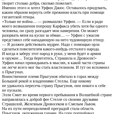
творит столько добра, сколько пожелает.
Именно этого и хотел Урфин Джюс. Оставалось придумать,
каким образом вернуть себе прежнюю власть при помощи
гигантской птицы.
«Только не война… — размышлял Урфин. — Если я ради
моего возвышения попрошу Карфакса убить хотя бы одного
человека, он сразу разгадает мои намерения. Он может
разорвать меня на куски за обман… — Урфин с ужасом
представил себе нападающую на него чудовищную птицу.
— Я должен действовать мудрее. Надо с помощью орла
сделаться повелителем какого-нибудь отсталого народа.
И когда я заберу этот народ в руки, у меня будет и армия
и оружие… Тогда берегитесь, Страшила и Дровосек!»
Урфин начал прикидывать в мыслях, в какой части страны
он легче всего мог бы стать властелином. И тут он вспомнил
о Прыгунах.
Воинственное племя Прыгунов обитало в горах между
Большой рекой и владениями Стеллы. Еще никому
не удавалось пересечь страну Прыгунов, они никого к себе
не пускали.
Элли Смит во время первого пребывания в Волшебной стране
направлялась к доброй фее Стелле со своими друзьями
Страшилой, Железным Дровосеком и Смелым Львом.
На их пути непреодолимой преградой стала область
Прыгунов, окруженная горами. На гору попробовал