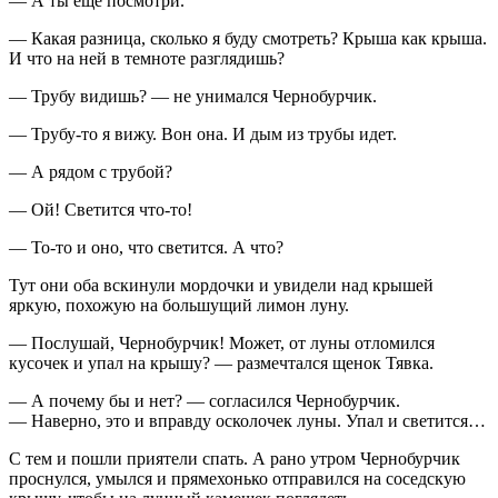
— А ты еще посмотри.
— Какая разница, сколько я буду смотреть? Крыша как крыша.
И что на ней в темноте разглядишь?
— Трубу видишь? — не унимался Чернобурчик.
— Трубу-то я вижу. Вон она. И дым из трубы идет.
— А рядом с трубой?
— Ой! Светится что-то!
— То-то и оно, что светится. А что?
Тут они оба вскинули мордочки и увидели над крышей
яркую, похожую на большущий лимон луну.
— Послушай, Чернобурчик! Может, от луны отломился
кусочек и упал на крышу? — размечтался щенок Тявка.
— А почему бы и нет? — согласился Чернобурчик.
— Наверно, это и вправду осколочек луны. Упал и светится…
С тем и пошли приятели спать. А рано утром Чернобурчик
проснулся, умылся и прямехонько отправился на соседскую