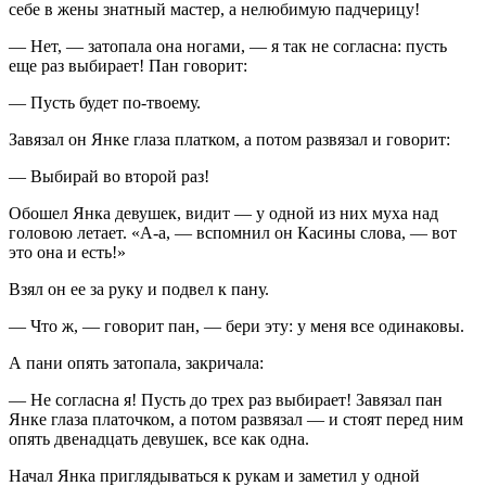
себе в жены знатный мастер, а нелюбимую падчерицу!
— Нет, — затопала она ногами, — я так не согласна: пусть
еще раз выбирает! Пан говорит:
— Пусть будет по-твоему.
Завязал он Янке глаза платком, а потом развязал и говорит:
— Выбирай во второй раз!
Обошел Янка девушек, видит — у одной из них муха над
головою летает. «А-а, — вспомнил он Касины слова, — вот
это она и есть!»
Взял он ее за руку и подвел к пану.
— Что ж, — говорит пан, — бери эту: у меня все одинаковы.
А пани опять затопала, закричала:
— Не согласна я! Пусть до трех раз выбирает! Завязал пан
Янке глаза платочком, а потом развязал — и стоят перед ним
опять двенадцать девушек, все как одна.
Начал Янка приглядываться к рукам и заметил у одной