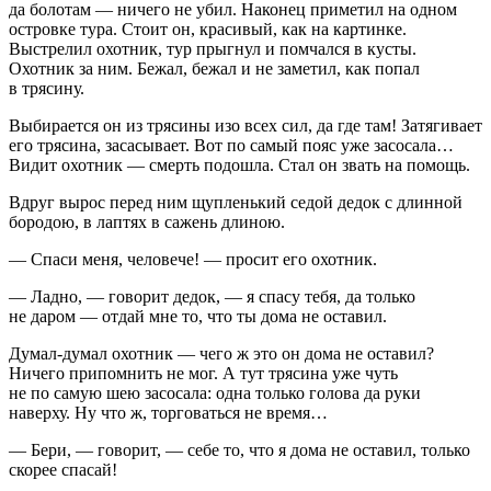
да болотам — ничего не убил. Наконец приметил на одном
островке тура. Стоит он, красивый, как на картинке.
Выстрелил охотник, тур прыгнул и помчался в кусты.
Охотник за ним. Бежал, бежал и не заметил, как попал
в трясину.
Выбирается он из трясины изо всех сил, да где там! Затягивает
его трясина, засасывает. Вот по самый пояс уже засосала…
Видит охотник — смерть подошла. Стал он звать на помощь.
Вдруг вырос перед ним щупленький седой дедок с длинной
бородою, в лаптях в сажень длиною.
— Спаси меня, человече! — просит его охотник.
— Ладно, — говорит дедок, — я спасу тебя, да только
не даром — отдай мне то, что ты дома не оставил.
Думал-думал охотник — чего ж это он дома не оставил?
Ничего припомнить не мог. А тут трясина уже чуть
не по самую шею засосала: одна только голова да руки
наверху. Ну что ж, торговаться не время…
— Бери, — говорит, — себе то, что я дома не оставил, только
скорее спасай!