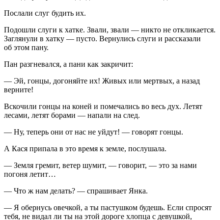
Послали слуг будить их.
Подошли слуги к хатке. Звали, звали — никто не откликается.
Заглянули в хатку — пусто. Вернулись слуги и рассказали
об этом пану.
Пан разгневался, а пани как закричит:
— Эй, гонцы, догоняйте их! Живых или мертвых, а назад
верните!
Вскочили гонцы на коней и помечались во весь дух. Летят
лесами, летят борами — напали на след.
— Ну, теперь они от нас не уйдут! — говорят гонцы.
А Кася припала в это время к земле, послушала.
— Земля гремит, ветер шумит, — говорит, — это за нами
погоня летит…
— Что ж нам делать? — спрашивает Янка.
— Я обернусь овечкой, а ты пастушком будешь. Если спросят
тебя, не видал ли ты на этой дороге хлопца с девушкой,