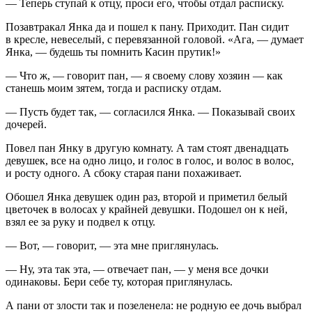
— Теперь ступай к отцу, проси его, чтобы отдал расписку.
Позавтракал Янка да и пошел к пану. Приходит. Пан сидит
в кресле, невеселый, с перевязанной головой. «Ага, — думает
Янка, — будешь ты помнить Касин прутик!»
— Что ж, — говорит пан, — я своему слову хозяин — как
станешь моим зятем, тогда и расписку отдам.
— Пусть будет так, — согласился Янка. — Показывай своих
дочерей.
Повел пан Янку в другую комнату. А там стоят двенадцать
девушек, все на одно лицо, и голос в голос, и волос в волос,
и росту одного. А сбоку старая пани похаживает.
Обошел Янка девушек один раз, второй и приметил белый
цветочек в волосах у крайней девушки. Подошел он к ней,
взял ее за руку и подвел к отцу.
— Вот, — говорит, — эта мне приглянулась.
— Ну, эта так эта, — отвечает пан, — у меня все дочки
одинаковы. Бери себе ту, которая приглянулась.
А пани от злости так и позеленела: не родную ее дочь выбрал