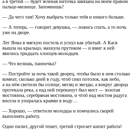
а в третий — будет зеленая ниточка завязана на моем правом
пальце-мизинце. Запомнишь?
— Да чего там! Хочу выбрать только тебя и никого больше.
— А теперь, — говорит девушка, — ложись спать, а то ночь
уже на дворе.
Лег Янка в мягкую постель и уснул как убитый. А Кася
вышла на крыльцо, махнула прутиком — и вмиг к ней
явились тридцать хлопцев-молодцев.
— Что велишь, панночка?
— Постройте за ночь такой дворец, чтобы было в нем столько
комнат, сколько дней в году, чтоб сиял потолок, как небо,
а на нём светили бы солнце, месяц и звезды, а вокруг дворца
протекала река, а над ней перекинут был мост — золотая
мостовина, серебряная мостовина, и чтоб над мостом радуга
висела и упиралась краями в воду…
— Хорошо, — ответили молодцы и помчались скорей
выполнять работу.
Один пилит, другой тешет, третий строгает кипит работа!