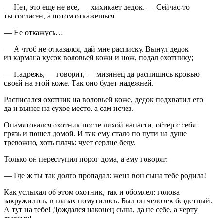
— Нет, это еще не все, — хихикает дедок. — Сейчас-то
ты согласен, а потом откажешься.
— Не откажусь…
— А чтоб не отказался, дай мне расписку. Вынул дедок
из кармана кусок воловьей кожи и нож, подал охотнику;
— Надрежь, — говорит, — мизинец да распишись кровью
своей на этой коже. Так оно будет надежней.
Расписался охотник на воловьей коже, дедок подхватил его
да и вынес на сухое место, а сам исчез.
Опамятовался охотник после лихой напасти, обтер с себя
грязь и пошел домой. И так ему стало по пути на душе
тревожно, хоть плачь: чует сердце беду.
Только он переступил порог дома, а ему говорят:
— Где ж ты так долго пропадал: жена вон сына тебе родила!
Как услыхал об этом охотник, так и обомлел: голова
закружилась, в глазах помутилось. Был он человек бездетный.
А тут на тебе! Дождался наконец сына, да не себе, а черту