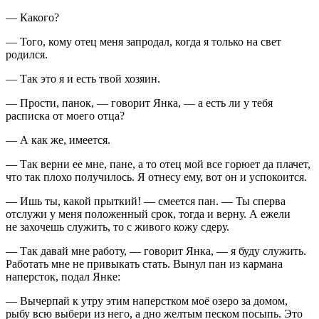
— Какого?
— Того, кому отец меня запродал, когда я только на свет
родился.
— Так это я и есть твой хозяин.
— Прости, панок, — говорит Янка, — а есть ли у тебя
расписка от моего отца?
— А как же, имеется.
— Так верни ее мне, пане, а то отец мой все горюет да плачет,
что так плохо получилось. Я отнесу ему, вот он и успокоится.
— Ишь ты, какой прыткий! — смеется пан. — Ты сперва
отслужи у меня положенный срок, тогда и верну. А ежели
не захочешь служить, то с живого кожу сдеру.
— Так давай мне работу, — говорит Янка, — я буду служить.
Работать мне не привыкать стать. Вынул пан из кармана
наперсток, подал Янке:
— Вычерпай к утру этим наперстком моё озеро за домом,
рыбу всю выбери из него, а дно желтым песком посыпь. Это