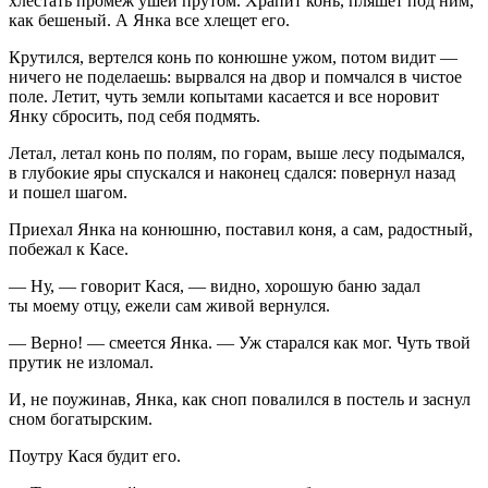
хлестать промеж ушей прутом. Храпит конь, пляшет под ним,
как бешеный. А Янка все хлещет его.
Крутился, вертелся конь по конюшне ужом, потом видит —
ничего не поделаешь: вырвался на двор и помчался в чистое
поле. Летит, чуть земли копытами касается и все норовит
Янку сбросить, под себя подмять.
Летал, летал конь по полям, по горам, выше лесу подымался,
в глубокие яры спускался и наконец сдался: повернул назад
и пошел шагом.
Приехал Янка на конюшню, поставил коня, а сам, радостный,
побежал к Касе.
— Ну, — говорит Кася, — видно, хорошую баню задал
ты моему отцу, ежели сам живой вернулся.
— Верно! — смеется Янка. — Уж старался как мог. Чуть твой
прутик не изломал.
И, не поужинав, Янка, как сноп повалился в постель и заснул
сном богатырским.
Поутру Кася будит его.