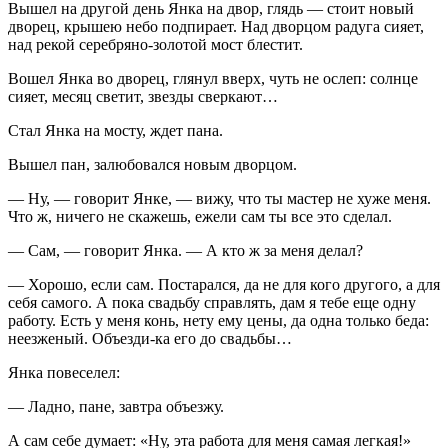
Вышел на другой день Янка на двор, глядь — стоит новый
дворец, крышею небо подпирает. Над дворцом радуга сияет,
над рекой серебряно-золотой мост блестит.
Вошел Янка во дворец, глянул вверх, чуть не ослеп: солнце
сияет, месяц светит, звезды сверкают…
Стал Янка на мосту, ждет пана.
Вышел пан, залюбовался новым дворцом.
— Ну, — говорит Янке, — вижу, что ты мастер не хуже меня.
Что ж, ничего не скажешь, ежели сам ты все это сделал.
— Сам, — говорит Янка. — А кто ж за меня делал?
— Хорошо, если сам. Постарался, да не для кого другого, а для
себя самого. А пока свадьбу справлять, дам я тебе еще одну
работу. Есть у меня конь, нету ему цены, да одна только беда:
неезженый. Объезди-ка его до свадьбы…
Янка повеселел:
— Ладно, пане, завтра объезжу.
А сам себе думает: «Ну, эта работа для меня самая легкая!»