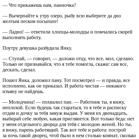
— Что прикажешь нам, панночка?
— Вычерпайте к утру озеро, рыбу всю выберите да дно
желтым песком посыпьте!
— Ладно! — ответили хлопцы-молодцы и помчались скорей
выполнять работу.
Поутру девушка разбудила Янку.
— Ступай, — говорит, — доложи отцу, что все, мол, сделано.
Только не признавайся, что я тебе помогла, скажи: сам все,
дескать, сделал.
Пошел Янка, доложил пану. Тот посмотрел — и правда, все
исполнено, как он приказал. И работа чистая — никакого
изъяну не найдешь.
— Молодчина! — похвалил пан. — Работник ты, я вижу,
неплохой. Если будешь так стараться, то я тебе и расписку
отдам и дочку за тебя замуж выдам. У меня их двенадцать,
выбирай себе любую, какая приглянется. Вот только беда: нет
у меня отдельного дворца для тебя с молодою женой. Но ты,
я вижу, парень работящий. Так вот тебе и работа: построй
за ночь такой дворец, чтоб было в нем столько комнат, сколько