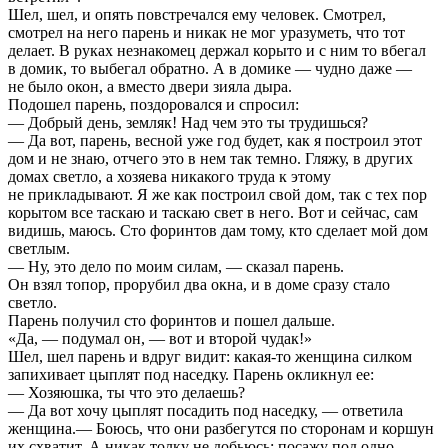
Шел, шел, и опять повстречался ему человек. Смотрел,
смотрел на него парень и никак не мог уразуметь, что тот
делает. В руках незнакомец держал корыто и с ним то вбегал
в домик, то выбегал обратно. А в домике — чудно даже —
не было окон, а вместо двери зияла дыра.
Подошел парень, поздоровался и спросил:
— Добрый день, земляк! Над чем это ты трудишься?
— Да вот, парень, весной уже год будет, как я построил этот
дом и не знаю, отчего это в нем так темно. Гляжу, в других
домах светло, а хозяева никакого труда к этому
не прикладывают. Я же как построил свой дом, так с тех пор
корытом все таскаю и таскаю свет в него. Вот и сейчас, сам
видишь, маюсь. Сто форинтов дам тому, кто сделает мой дом
светлым.
— Ну, это дело по моим силам, — сказал парень.
Он взял топор, прорубил два окна, и в доме сразу стало
светло.
Парень получил сто форинтов и пошел дальше.
«Да, — подумал он, — вот и второй чудак!»
Шел, шел парень и вдруг видит: какая-то женщина силком
запихивает цыплят под наседку. Парень окликнул ее:
— Хозяюшка, ты что это делаешь?
— Да вот хочу цыплят посадить под наседку, — ответила
женщина.— Боюсь, что они разбегутся по сторонам и коршун
их схватит. А никак толку не добьюсь: посажу под одно