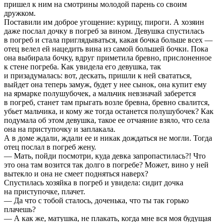
пришел к ним на смотрины молодой парень со своим
дружком.
Поставили им доброе угощение: курицу, пироги. А хозяин
даже послал дочку в погреб за вином. Девушка спустилась
в погреб и стала приглядываться, какая бочка больше всех —
отец велел ей нацедить вина из самой большей бочки. Пока
она выбирала бочку, вдруг приметила бревно, прислоненное
к стене погреба. Как увидела его девушка, так
и призадумалась: вот, дескать, пришли к ней свататься,
выйдет она теперь замуж, будет у нее сынок, она купит ему
на ярмарке полушубочек, а мальчик невзначай заберется
в погреб, станет там прыгать возле бревна, бревно свалится,
убьет мальчика, и кому же тогда останется полушубочек? Как
подумала об этом девушка, такое ее отчаяние взяло, что села
она на приступочку и заплакала.
А в доме ждали, ждали ее и никак дождаться не могли. Тогда
отец послал в погреб жену.
— Мать, пойди посмотри, куда девка запропастилась?! Что
это она там возится так долго в погребе? Может, вино у ней
вытекло и она не смеет подняться наверх?
Спустилась хозяйка в погреб и увидела: сидит дочка
на приступочке, плачет.
— Да что с тобой сталось, доченька, что ты так горько
плачешь?
— А как же, матушка, не плакать, когда мне вся моя будущая