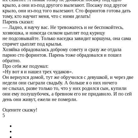
крыло, а они из-под другого вылезают. Посажу под другое
крыло, они из-под того вылезают. Сто форинтов готова дать
тому, кто научит меня, что с ними делать!
Парень сказал:
— Ладно, я научу вас. Не тревожьтесь и не беспокойтесь,
хозяюшка, и никогда силком цыплят под курицу
не подсовывайте. Только наседка завидит коршуна, она сама
спрячет цыплят под крылья.
Хозяйка обрадовалась доброму совету и сразу же отдала
парню сто форинтов. Парень тоже обрадовался и пошел
обратно.
Про себя же подумал:
«Ну вот я и нашел трех чудаков».
Он вернулся домой, тут же обручился с девушкой, и через две
недели они сыграли свадьбу. А больше я о них ничего
не слыхал, разве только то, что у них родился сын, купили
они ему полушубочек, а бревном его не придавило. И по сей
день они живут, ежели не померли.
Оцените сказку!
5