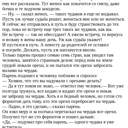
ему все рассказали. Тут жених как покатится со смеху, даже
бочки и те ходуном заходили.
— Ну, — сказал жених, — таких чудаков я еще не видывал.
Пусть уж лучше судьба решит, жениться мне или не жениться.
Я сейчас же отправлюсь в путь и буду странствовать до тех
пор, пока не встречу еще трех таких же чудаков, как вы.
Не встречу — так не обессудьте! А ежели встречу, то вернусь
и возьму в жены вашу дочь. Уж как судьба укажет!
И пустился в путь. А невесту да родителей ее оставил
в погребе. Дескать, пусть уж наплачутся вволю.
Только парень прошел семью семь стран, как увидел там
человека, занятого странным делом: перед ним на земле
грудой лежали орехи, и он пытался эти орехи забросить
вилами на чердак.
Парень подошел к человеку поближе и спросил:
— Хозяин, что это вы надумали с орехами делать?
— Да я тут покоя не знаю, — ответил ему человек.— Вот уже
полгода тружусь, все кидаю и кидаю эти орехи и никак
не заброшу на чердак. Хоть я и бедный человек, но готов сто
форинтов дать тому, кто эти орехи перебросает на чердак.
— Ладно, я это сделаю,—сказал парень.
Он взял меру и за полчаса перетаскал на чердак все орехи.
Получил тут же сто форинтов и пошел дальше.
«Да, — подумал про себя парень, — одного чудака я уже
встретил».