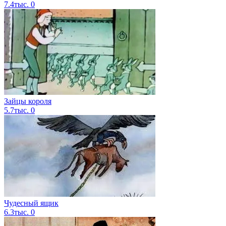
7.4тыс.
0
Зайцы короля
5.7тыс.
0
Чудесный ящик
6.3тыс.
0