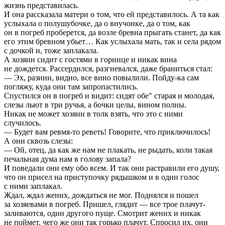
жизнь представилась.
И она рассказала матери о том, что ей представилось. А та как
услыхала о полушубочке, да о внучонке, да о том, как
он в погреб проберется, да возле бревна прыгать станет, да как
его этим бревном убьет… Как услыхала мать, так и села рядом
с дочкой и, тоже заплакала.
А хозяин сидит с гостями в горнице и никак вина
не дождется. Рассердился, разгневался, даже браниться стал:
— Эх, разини, видно, все вино повылили. Пойду-ка сам
погляжу, куда они там запропастились.
Спустился он в погреб и видит: сидят обе" старая и молодая,
слезы льют в три ручья, а бочки целы, вином полны.
Никак не может хозяин в толк взять, что это с ними
случилось.
— Будет вам ревмя-то реветь! Говорите, что приключилось!
А они сквозь слезы:
— Ой, отец, да как же нам не плакать, не рыдать, коли такая
печальная дума нам в голову запала?
И поведали они ему обо всем. И так они растравили его душу,
что он присел на приступочку рядышком и в один голос
с ними заплакал.
Ждал, ждал жених, дождаться не мог. Поднялся и пошел
за хозяевами в погреб. Пришел, глядит — все трое плачут-
заливаются, один другого пуще. Смотрит жених и никак
не поймет, чего же они так горько плачут. Спросил их, они