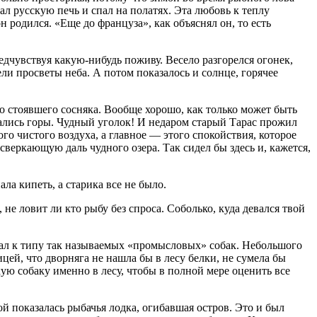
л русскую печь и спал на полатях. Эта любовь к теплу
н родился. «Еще до француза», как объяснял он, то есть
едчувствуя какую-нибудь поживу. Весело разгорелся огонек,
ли просветы неба. А потом показалось и солнце, горячее
ко стоявшего сосняка. Вообще хорошо, как только может быть
имались горы. Чудный уголок! И недаром старый Тарас прожил
ого чистого воздуха, а главное — этого спокойствия, которое
сверкающую даль чудного озера. Так сидел бы здесь и, кажется,
а кипеть, а старика все не было.
не ловит ли кто рыбу без спроса. Соболько, куда девался твой
жал к типу так называемых «промысловых» собак. Небольшого
цей, что дворняга не нашла бы в лесу белки, не сумела бы
ую собаку именно в лесу, чтобы в полной мере оценить все
ой показалась рыбачья лодка, огибавшая остров. Это и был