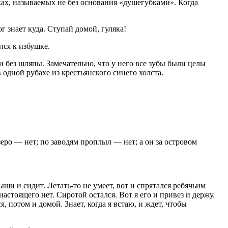
ках, называемых не без основания «душегубками». Когда
 знает куда. Ступай домой, гуляка!
лся к избушке.
и без шляпы. Замечательно, что у него все зубы были целы
одной рубахе из крестьянского синего холста.
озеро — нет; по заводям проплыл — нет; а он за островом
ыши и сидит. Летать-то не умеет, вот и спрятался ребячьим
настоящего нет. Сиротой остался. Вот я его и привез и держу.
, потом и домой. Знает, когда я встаю, и ждет, чтобы