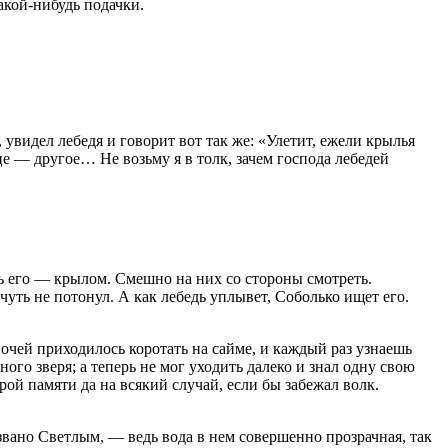
акой-нибудь подачки.
 увидел лебедя и говорит вот так же: «Улетит, ежели крылья
е — другое… Не возьму я в толк, зачем господа лебедей
едь его — крылом. Смешно на них со стороны смотреть.
: чуть не потонул. А как лебедь уплывет, Соболько ищет его.
очей приходилось коротать на сайме, и каждый раз узнаешь
ого зверя; а теперь не мог уходить далеко и знал одну свою
арой памяти да на всякий случай, если бы забежал волк.
азвано Светлым, — ведь вода в нем совершенно прозрачная, так