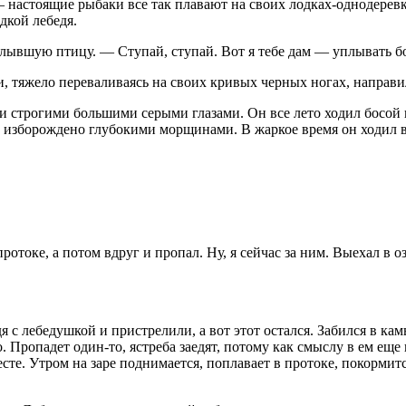
 — настоящие рыбаки все так плавают на своих лодках-однодерев
дкой лебедя.
лывшую птицу. — Ступай, ступай. Вот я тебе дам — уплывать бог
и, тяжело переваливаясь на своих кривых черных ногах, направи
 и строгими большими серыми глазами. Он все лето ходил босой 
 изборождено глубокими морщинами. В жаркое время он ходил в 
ротоке, а потом вдруг и пропал. Ну, я сейчас за ним. Выехал в 
дя с лебедушкой и пристрелили, а вот этот остался. Забился в кам
. Пропадет один-то, ястреба заедят, потому как смыслу в ем еще 
сте. Утром на заре поднимается, поплавает в протоке, покормится