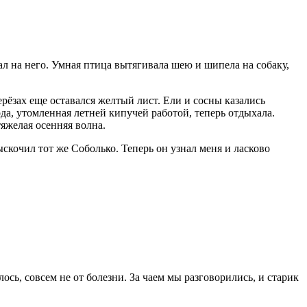
ал на него. Умная птица вытягивала шею и шипела на собаку,
ерёзах еще оставался желтый лист. Ели и сосны казались
да, утомленная летней кипучей работой, теперь отдыхала.
тяжелая осенняя волна.
ыскочил тот же Соболько. Теперь он узнал меня и ласково
сь, совсем не от болезни. За чаем мы разговорились, и старик