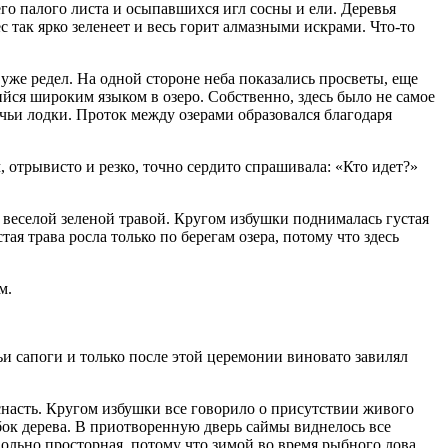
его палого листа и осыпавшихся игл сосны и ели. Деревья
 так ярко зеленеет и весь горит алмазными искрами. Что-то
уже редел. На одной стороне неба показались просветы, еще
йся широким языком в озеро. Собственно, здесь было не самое
ачьи лодки. Проток между озерами образовался благодаря
 отрывисто и резко, точно сердито спрашивала: «Кто идет?»
 веселой зеленой травой. Кругом избушки поднималась густая
ая трава росла только по берегам озера, потому что здесь
м.
ьи сапоги и только после этой церемонии виновато завилял
 снасть. Кругом избушки все говорило о присутствии живого
убок дерева. В приотворенную дверь саймы виднелось все
вольно просторная, потому что зимой во время рыбного лова