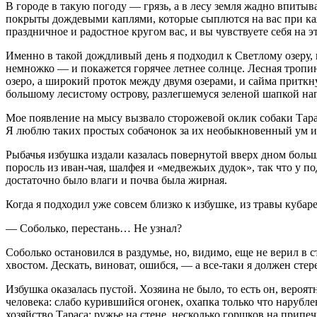
В городе в такую погоду — грязь, а в лесу земля жадно впитыв
покрыты дождевыми каплями, которые сыплются на вас при кажд
праздничное и радостное кругом вас, и вы чувствуете себя на 
Именно в такой дождливый день я подходил к Светлому озеру, 
немножко — и покажется горячее летнее солнце. Лесная тропин
озеро, а широкий проток между двумя озерами, и сайма приткну
большому лесистому острову, разлегшемуся зеленой шапкой на
Мое появление на мысу вызвало сторожевой оклик собаки Тарас
Я люблю таких простых собачонок за их необыкновенный ум и
Рыбачья избушка издали казалась повернутой вверх дном больш
поросль из иван-чая, шалфея и «медвежьих дудок», так что у по
достаточно было влаги и почва была жирная.
Когда я подходил уже совсем близко к избушке, из травы кубар
— Соболько, перестань… Не узнал?
Соболько остановился в раздумье, но, видимо, еще не верил в
хвостом. Дескать, виноват, ошибся, — а все-таки я должен стер
Избушка оказалась пустой. Хозяина не было, то есть он, веро
человека: слабо курившийся огонек, охапка только что нарубл
хозяйство Тараса: ружье на стене, несколько горшков на припе