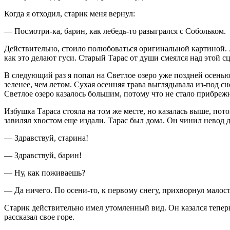
Когда я отходил, старик меня вернул:
— Посмотри-ка, барин, как лебедь-то разыгрался с Собольком.
Действительно, стоило полюбоваться оригинальной картиной. Л
как это делают гуси. Старый Тарас от души смеялся над этой сц
В следующий раз я попал на Светлое озеро уже поздней осенью,
зеленее, чем летом. Сухая осенняя трава выглядывала из-под с
Светлое озеро казалось большим, потому что не стало прибрежн
Избушка Тараса стояла на том же месте, но казалась выше, пот
завилял хвостом еще издали. Тарас был дома. Он чинил невод д
— Здравствуй, старина!
— Здравствуй, барин!
— Ну, как поживаешь?
— Да ничего. По осени-то, к первому снегу, прихворнул малость
Старик действительно имел утомленный вид. Он казался теперь 
рассказал свое горе.