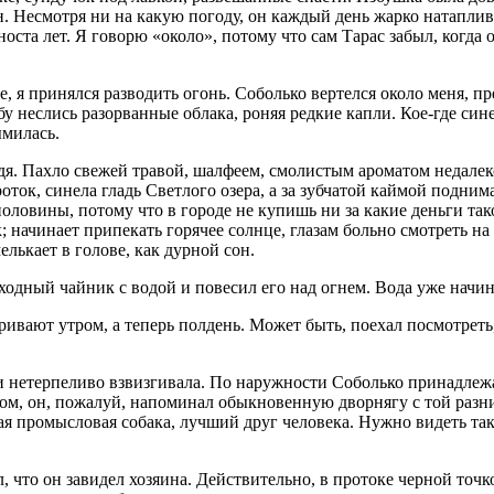
н. Несмотря ни на какую погоду, он каждый день жарко натаплива
ста лет. Я говорю «около», потому что сам Тарас забыл, когда о
 я принялся разводить огонь. Соболько вертелся около меня, пр
 неслись разорванные облака, роняя редкие капли. Кое-где сине
ымилась.
ождя. Пахло свежей травой, шалфеем, смолистым ароматом недале
роток, синела гладь Светлого озера, а за зубчатой каймой подн
половины, потому что в городе не купишь ни за какие деньги так
 начинает припекать горячее солнце, глазам больно смотреть на 
лькает в голове, как дурной сон.
дный чайник с водой и повесил его над огнем. Вода уже начинал
вают утром, а теперь полдень. Может быть, поехал посмотреть, 
 и нетерпеливо взвизгивала. По наружности Соболько принадле
том, он, пожалуй, напоминал обыкновенную дворнягу с той разни
ая промысловая собака, лучший друг человека. Нужно видеть так
, что он завидел хозяина. Действительно, в протоке черной точк