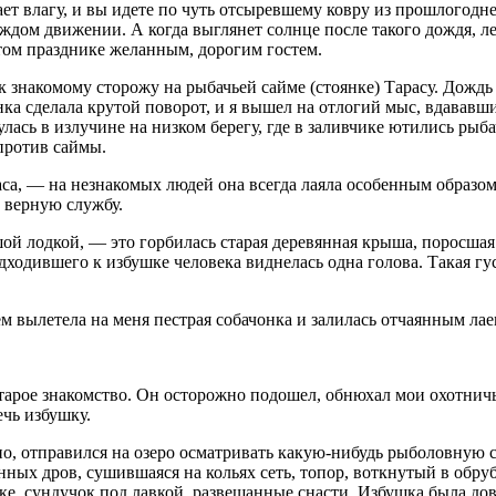
ает влагу, и вы идете по чуть отсыревшему ковру из прошлогодн
ом движении. А когда выглянет солнце после такого дождя, лес
этом празднике желанным, дорогим гостем.
к знакомому сторожу на рыбачьей сайме (стоянке) Тарасу. Дождь 
ка сделала крутой поворот, и я вышел на отлогий мыс, вдававши
лась в излучине на низком берегу, где в заливчике ютились рыб
против саймы.
а, — на незнакомых людей она всегда лаяла особенным образом,
 верную службу.
ой лодкой, — это горбилась старая деревянная крыша, поросшая
дходившего к избушке человека виднелась одна голова. Такая густ
ем вылетела на меня пестрая собачонка и залилась отчаянным лае
 старое знакомство. Он осторожно подошел, обнюхал мои охотнич
ечь избушку.
ятно, отправился на озеро осматривать какую-нибудь рыболовную
енных дров, сушившаяся на кольях сеть, топор, воткнутый в обр
чке, сундучок под лавкой, развешанные снасти. Избушка была до