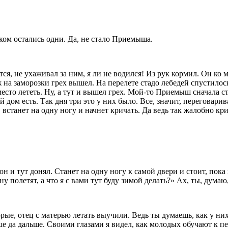
ком остались одни. Да, не стало Приемыша.
ся, не ухаживал за ним, я ли не водился! Из рук кормил. Он ко м
 на заморозки грех вышел. На перелете стадо лебедей спустилось
место лететь. Ну, а тут и вышел грех. Мой-то Приемыш сначала с
вой дом есть. Так дня три это у них было. Все, значит, перегова
, встанет на одну ногу и начнет кричать. Да ведь так жалобно кри
он и тут донял. Станет на одну ногу к самой двери и стоит, пока
 полетят, а что я с вами тут буду зимой делать?» Ах, ты, думаю,
рые, отец с матерью летать выучили. Ведь ты думаешь, как у ни
льше да дальше. Своими глазами я видел, как молодых обучают к 