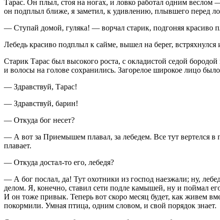
Тарас. Он плыл, стоя на ногах, и ловко работал одним веслом
он подплыл ближе, я заметил, к удивлению, плывшего перед ло
— Ступай домой, гуляка! — ворчал старик, подгоняя красиво п
Лебедь красиво подплыл к сайме, вышел на берег, встряхнулся 
Старик Тарас был высокого роста, с окладистой седой бородой
и волосы на голове сохранились. Загорелое широкое лицо было
— Здравствуй, Тарас!
— Здравствуй, барин!
— Откуда бог несет?
— А вот за Приемышем плавал, за лебедем. Все тут вертелся в п
плавает.
— Откуда достал-то его, лебедя?
— А бог послал, да! Тут охотники из господ наезжали; ну, лебе
делом. Я, конечно, ставил сети подле камышей, ну и поймал его
И он тоже привык. Теперь вот скоро месяц будет, как живем вме
покормили. Умная птица, одним словом, и свой порядок знает.