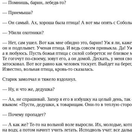
— Помнишь, барин, лебедя-то?
— Приемыша?
— Он самый. Ах, хороша была птица! А вот мы опять с Соболь
— Убили охотники?
— Нет, сам ушел. Вот как мне обидно это, барин! Уж я ли, кажет
он и подплывет. Ученая птица. И ведь совсем привыкла. Да! Уж
а я любуюсь. Пусть божья птица с силой соберется: не близкое 
Те гогочут по-своему, зовут его, а он домой. Дескать, у меня с
затосковал. Вот все равно как человек тоскует. Выйдет на берег
Известно, вольная птица, кровь-то сказалась.
Старик замолчал и тяжело вздохнул.
— Ну, и что же, дедушка?
— Ах, не спрашивай. Запер я его в избушку на целый день, так 
языком: «Пусти, дедушки, к товарищам. Они-то в теплую сторону
— Почему пропадет?
— А как же? Те-то на вольной воле выросли. Их, молодые, кото
на воду, а потом начнут учить летать. Исподволь учат: все да