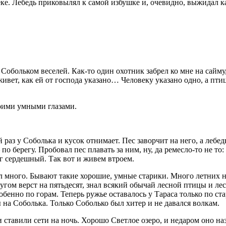
ке. Лебедь приковылял к самой избушке и, очевидно, выжидал к
Собольком веселей. Как-то один охотник забрел ко мне на сайму,
вет, как ей от господа указано… Человеку указано одно, а птиц
воими умными глазами.
й раз у Соболька и кусок отнимает. Пес заворчит на него, а леб
по берегу. Пробовал пес плавать за ним, ну, да ремесло-то не то
руг сердешный. Так вот и живем втроем.
л много. Бывают такие хорошие, умные старики. Много летних н
гом верст на пятьдесят, знал всякий обычай лесной птицы и лесн
собенно по горам. Теперь ружье оставалось у Тараса только по ст
 на Соболька. Только Соболько был хитер и не давался волкам.
и ставили сети на ночь. Хорошо Светлое озеро, и недаром оно н