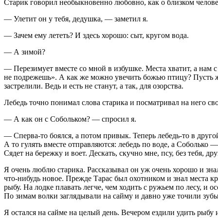
Старик говорил необыкновенно любовно, как о близком челове
— Улетит он у тебя, дедушка, — заметил я.
— Зачем ему лететь? И здесь хорошо: сыт, кругом вода.
— А зимой?
— Перезимует вместе со мной в избушке. Места хватит, а нам с 
не подрежешь». А как же можно увечить божью птицу? Пусть жи
застрелили. Ведь и есть не станут, а так, для озорства.
Лебедь точно понимал слова старика и посматривал на него с
— А как он с Собольком? — спросил я.
— Сперва-то боялся, а потом привык. Теперь лебедь-то в друго
А то гулять вместе отправляются: лебедь по воде, а Соболько — 
Сядет на бережку и воет. Дескать, скучно мне, псу, без тебя, д
Я очень люблю старика. Рассказывал он уж очень хорошо и зна
что-нибудь новое. Прежде Тарас был охотником и знал места кру
рыбу. На лодке плавать легче, чем ходить с ружьем по лесу, и о
По зимам волки заглядывали на сайму и давно уже точили зубы
Я остался на сайме на целый день. Вечером ездили удить рыбу 