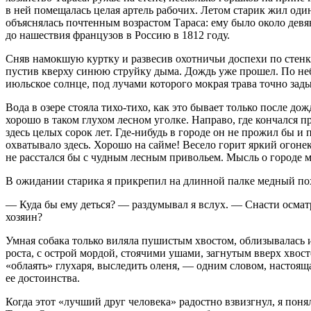
в ней помещалась целая артель рабочих. Летом старик жил оди
объяснялась почтенным возрастом Тараса: ему было около девяно
до нашествия французов в Россию в 1812 году.
Сняв намокшую куртку и развесив охотничьи доспехи по стенке,
пустив кверху синюю струйку дыма. Дождь уже прошел. По небу
июльское солнце, под лучами которого мокрая трава точно зад
Вода в озере стояла тихо-тихо, как это бывает только после д
хорошо в таком глухом лесном уголке. Направо, где кончался п
здесь целых сорок лет. Где-нибудь в городе он не прожил бы и 
охватывало здесь. Хорошо на сайме! Весело горит яркий огонек;
не расстался бы с чудным лесным привольем. Мысль о городе ме
В ожидании старика я прикрепил на длинной палке медный похо
— Куда бы ему деться? — раздумывал я вслух. — Снасти осматри
хозяин?
Умная собака только виляла пушистым хвостом, облизывалась
роста, с острой мордой, стоячими ушами, загнутым вверх хвос
«облаять» глухаря, выследить оленя, — одним словом, настоящ
ее достоинства.
Когда этот «лучший друг человека» радостно взвизгнул, я понял