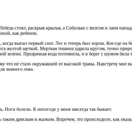
ебедь стоял, раскрыв крылья, а Соболько с визгом и лаем напад
еной, как ребенок.
 когда выпал первый снег. Лес и теперь был хорош. Кое-где на б
нега желтой щеткой. Мертвая тишина царила кругом, точно приро
ой зелени. Прозрачная вода потемнела, и в берег с шумом била 
ому что не стало окружавшей ее высокой травы. Навстречу мне в
ля зимнего лова.
. Ноги болели. К непогоде у меня завсегда так бывает.
таким дряхлым и жалким. Впрочем, это происходило, как оказало