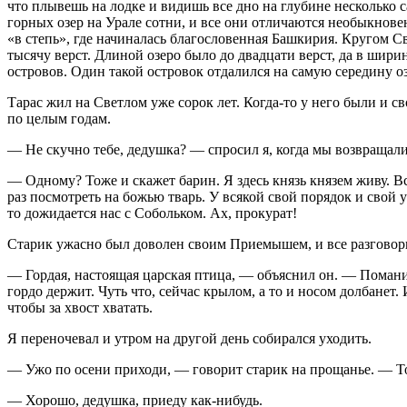
что плывешь на лодке и видишь все дно на глубине несколько с
горных озер на Урале сотни, и все они отличаются необыкновен
«в степь», где начиналась благословенная Башкирия. Кругом Св
тысячу верст. Длиной озеро было до двадцати верст, да в шир
островов. Один такой островок отдалился на самую середину оз
Тарас жил на Светлом уже сорок лет. Когда-то у него были и с
по целым годам.
— Не скучно тебе, дедушка? — спросил я, когда мы возвращали
— Одному? Тоже и скажет барин. Я здесь князь князем живу. Все
раз посмотреть на божью тварь. У всякой свой порядок и свой у
то дожидается нас с Собольком. Ах, прокурат!
Старик ужасно был доволен своим Приемышем, и все разговоры
— Гордая, настоящая царская птица, — объяснил он. — Помани е
гордо держит. Чуть что, сейчас крылом, а то и носом долбанет. 
чтобы за хвост хватать.
Я переночевал и утром на другой день собирался уходить.
— Ужо по осени приходи, — говорит старик на прощанье. — То
— Хорошо, дедушка, приеду как-нибудь.