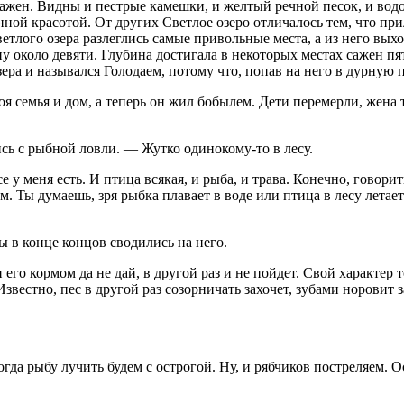
ажен. Видны и пестрые камешки, и желтый речной песок, и водор
ной красотой. От других Светлое озеро отличалось тем, что при
етлого озера разлеглись самые привольные места, а из него вых
ину около девяти. Глубина достигала в некоторых местах сажен 
ера и назывался Голодаем, потому что, попав на него в дурную п
воя семья и дом, а теперь он жил бобылем. Дети перемерли, жена
сь с рыбной ловли. — Жутко одинокому-то в лесу.
 у меня есть. И птица всякая, и рыба, и трава. Конечно, говорит
м. Ты думаешь, зря рыбка плавает в воде или птица в лесу летает
 в конце концов сводились на него.
го кормом да не дай, в другой раз и не пойдет. Свой характер т
Известно, пес в другой раз созорничать захочет, зубами норовит 
гда рыбу лучить будем с острогой. Ну, и рябчиков постреляем. 