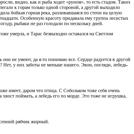
осли, видно, как и рыба ходит «руном», то есть стадом. Таких
легало к горам только одной стороной, а другой выходило
одила бойкая горная река, разливавшаяся по степи на целую
пятнадцати. Особенную красоту придавала ему группа лесистых
огоду, рыбаки не раз голодали по нескольку дней.
 тоже умерла, и Тарас безвыходно оставался на Светлом
ь они не умеют, да я-то понимаю все. Сердце радуется в другой
? Нет, у них заботы не меньше нашего. Эвон, погляди, лебедь-
оже имеет, даром что птица. С Собольком тоже себя очень
за хвост поймать, а лебедь его по морде. Это тоже не игрушка,
Осенний рябчик жирный.