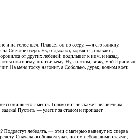
не и на голос шел. Плавает он по озеру, — я его кликну,
 на Светлое озеро. Ну, отдыхают, кормятся, плавают,
торонился от других лебедей: подплывет к ним, и назад.
риваются по-своему, по-птичьему. Ну, а потом, вижу, мой Приемыш
чит. На меня тоску нагонит, а Соболько, дурак, волком воет.
 не сгонишь его с места. Только вот не скажет человечьим
 задача! Пустить — улетит за стадом и пропадет.
х? Подрастут лебедята, — отец с матерью выведут их сперва
перелету. Сначала особняком учат, потом небольшими стаями,