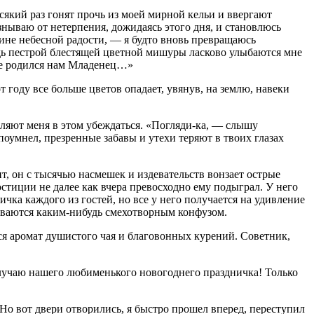
сякий раз гонят прочь из моей мирной кельи и ввергают
нываю от нетерпения, дожидаясь этого дня, и становлюсь
тине небесной радости, — я будто вновь превращаюсь
редь пестрой блестящей цветной мишуры ласково улыбаются мне
ыне родился нам Младенец…»
 году все больше цветов опадает, увянув, на землю, навеки
тавляют меня в этом убеждаться. «Погляди-ка, — слышу
 поумнел, презренные забавы и утехи теряют в твоих глазах
 он с тысячью насмешек и издевательств вонзает острые
юстиции не далее как вчера превосходно ему подыграл. У него
чка каждого из гостей, но все у него получается на удивление
иваются каким-нибудь смехотворным конфузом.
ся аромат душистого чая и благовонных курений. Советник,
случаю нашего любименького новогоднего праздничка! Только
 Но вот двери отворились, я быстро прошел вперед, переступил