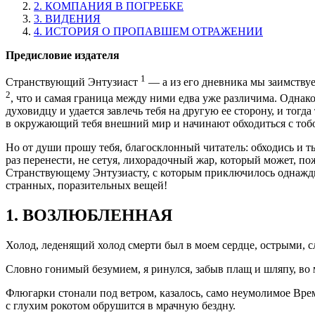
2. КОМПАНИЯ В ПОГРЕБКЕ
3. ВИДЕНИЯ
4. ИСТОРИЯ О ПРОПАВШЕМ ОТРАЖЕНИИ
Предисловие издателя
1
Странствующий Энтузиаст
— а из его дневника мы заимствуе
2
, что и самая граница между ними едва уже различима. Однако
духовидцу и удается завлечь тебя на другую ее сторону, и тог
в окружающий тебя внешний мир и начинают обходиться с тоб
Но от души прошу тебя, благосклонный читатель: обходись и 
раз перенести, не сетуя, лихорадочный жар, который может, пож
Странствующему Энтузиасту, с которым приключилось однажды
странных, поразительных вещей!
1. ВОЗЛЮБЛЕННАЯ
Холод, леденящий холод смерти был в моем сердце, острыми, с
Словно гонимый безумием, я ринулся, забыв плащ и шляпу, во 
Флюгарки стонали под ветром, казалось, само неумолимое Врем
с глухим рокотом обрушится в мрачную бездну.