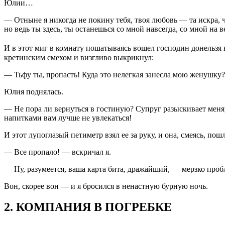
Юлии…
— Отныне я никогда не покину тебя, твоя любовь — та искра, ч
но ведь ты здесь, ты останешься со мной навсегда, со мной на 
И в этот миг в комнату пошатываясь вошел господин донельзя 
кретинским смехом и визгливо выкрикнул:
— Тьфу ты, пропасть! Куда это нелегкая занесла мою женушку?
Юлия поднялась.
— Не пора ли вернуться в гостиную? Супруг разыскивает меня,
напитками вам лучше не увлекаться!
И этот лупоглазый петиметр взял ее за руку, и она, смеясь, пош
— Все пропало! — вскричал я.
— Ну, разумеется, ваша карта бита, дражайший, — мерзко проб
Вон, скорее вон — и я бросился в ненастную бурную ночь.
2. КОМПАНИЯ В ПОГРЕБКЕ