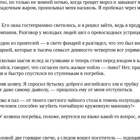
но, но только не зимней ночью, когда трещит мороз и завывает 
радочным жаром, пронизывал меня насквозь. Я пробежал через м
. Его окна гостеприимно светились, и я решил зайти, ведь я про
 компания. Разговор у молодых людей шел о превосходных устри
один из приятелей — в свете фонарей я разглядел, что это был 
арней, которые в тысяча семьсот девяносто четвертом все упря
колько шагов вслед за гуляками и теперь стоял перед входом в к
ся, говорит, что согласен пить жалкое пойло — пиво? Нет, пра
я и быстро спустился по ступенькам в погребок.
в шляпу. Я спросил бутылку доброго английского эля и трубку 
 даже самому дьяволу, — пришлось ему от меня отступиться.
изко я пал — от твоего светлого чайного стола в темень полуп
й человек способен загубить тончайшую кружевную манишку!»
 хозяина погребка, похоже, вертелся на языке какой-то вопрос, 
головой две горящие свечи, а следом вошел посетитель — худоща