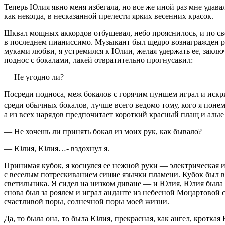
Теперь Юлия явно меня избегала, но все же иной раз мне удавал
как некогда, в несказанной прелести ярких весенних красок.
Шквал мощных аккордов отбушевал, небо прояснилось, и по св
в последнем пианиссимо. Музыкант был щедро вознагражден ру
муками любви, я устремился к Юлии, желая удержать ее, закл
поднос с бокалами, лакей отвратительно прогнусавил:
— Не угодно ли?
Посреди подноса, меж бокалов с горячим пуншем играл и искр
среди обычных бокалов, лучше всего ведомо тому, кого я поне
а из всех нарядов предпочитает короткий красный плащ и алые
— Не хочешь ли принять бокал из моих рук, как бывало?
— Юлия, Юлия…- вздохнул я.
Принимая кубок, я коснулся ее нежной руки — электрическая и
с веселым потрескиванием синие язычки пламени. Кубок был в
светильника. Я сидел на низком диване — и Юлия, Юлия была 
снова был за роялем и играл анданте из небесной Моцартовой
счастливой поры, солнечной поры моей жизни.
Да, то была она, то была Юлия, прекрасная, как ангел, кротк