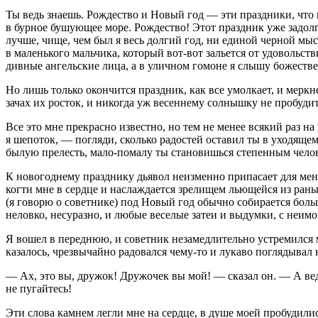
Ты ведь знаешь. Рождество и Новый год — эти праздники, что 
в бурное бушующее море. Рождество! Этот праздник уже задолг
лучше, чище, чем был я весь долгий год, ни единой черной мы
в маленького мальчика, который вот-вот зальется от удовольс
дивные ангельские лица, а в уличном гомоне я слышу божеств
Но лишь только окончится праздник, как все умолкает, и мерк
зачах их росток, и никогда уж весеннему солнышку не пробуди
Все это мне прекрасно известно, но тем не менее всякий раз на
я шепоток, — погляди, сколько радостей оставил ты в уходящем 
былую прелесть, мало-помалу ты становишься степенным челове
К новогоднему празднику дьявол неизменно припасает для мен
когти мне в сердце и наслаждается зрелищем льющейся из раны 
(я говорю о советнике) под Новый год обычно собирается больш
неловко, несуразно, и любые веселые затеи и выдумки, с неи
Я вошел в переднюю, и советник незамедлительно устремился м
казалось, чрезвычайно радовался чему-то и лукаво поглядывал 
— Ах, это вы, дружок! Дружочек вы мой! — сказал он. — А ве
не пугайтесь!
Эти слова камнем легли мне на сердце, в душе моей пробудили