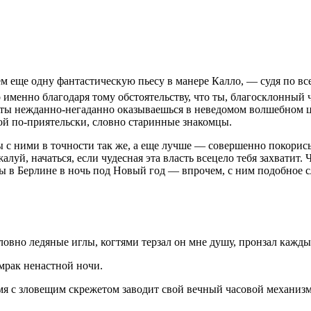
м еще одну фантастическую пьесу в манере Калло, — судя по вс
 именно благодаря тому обстоятельству, что ты, благосклонный 
да ты нежданно-негаданно оказываешься в неведомом волшебном ц
ой по-приятельски, словно старинные знакомцы.
ты с ними в точности так же, а еще лучше — совершенно покори
алуй, начаться, если чудесная эта власть всецело тебя захватит.
 в Берлине в ночь под Новый год — впрочем, с ним подобное с
ловно ледяные иглы, когтями терзал он мне душу, пронзал кажд
мрак ненастной ночи.
я с зловещим скрежетом заводит свой вечный часовой механизм,