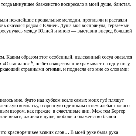
 и тогда минувшее блаженство воскресало в моей душе, блистая,
оплыли нежнейшие прощальные мелодии, проплыли и растаяли
вь оказался рядом с Юлией. Душа моя воспрянула, терзаемый
то просунулась между Юлией и мною — выставив вперед большой
м. Каким образом этот особенный, изысканный сосуд оказался
6
 в «Октавиане»
, не без изящества прихрамывает на одну ногу,
еркающий странными огнями, и поднесла его мне со словами:
дилось мне, будто над кубком возле самых моих губ пляшут
маленькую комнатку, озаренную одиноким огнем алебастрового
ным взором, как прежде, в счастливые дни. Меж тем Бергер
мыли ввысь, оживая в душе, любовь и блаженство былой
 что красноречивее всяких слов… В моей руке была рука