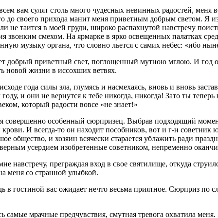
всем вам сулят столь много чудесных невинных радостей, меня в
о до своего прихода манит меня приветным добрым светом. Я из
сли не таится в моей груди, широко распахнутой навстречу поис
твия звонким смехом. На ярмарке в ярко освещенных палатках с
енную музыку органа, что словно льется с самих небес: «ибо н
нет добрый приветный свет, поглощенный мутною мглою. И год от
ть новой жизни в иссохших ветвях.
 исходе года силы зла, глумясь и насмехаясь, вновь и вновь зас
году, и они не вернутся к тебе никогда, никогда! Зато ты теперь
ком, который радости вовсе «не знает!»
я совершенно особенный сюрпризец. Выбрав подходящий момент,
крови. И всегда-то он находит пособников, вот и г-н советник 
ое общество, и хозяин всячески старается ублажить ради праздни
моверным усердием изобретенные советником, непременно оканч
не навстречу, преграждая вход в свое святилище, откуда струил
на меня со странной улыбкой.
дь в гостиной вас ожидает нечто весьма приятное. Сюрприз по 
сь самые мрачные предчувствия, смутная тревога охватила меня.