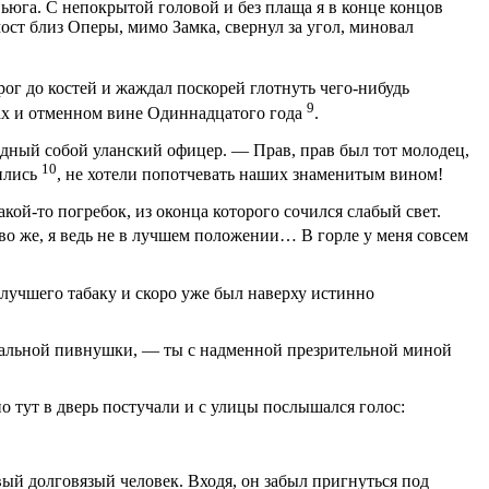
вьюга. С непокрытой головой и без плаща я в конце концов
ост близ Оперы, мимо Замка, свернул за угол, миновал
дрог до костей и жаждал поскорей глотнуть чего-нибудь
9
цах и отменном вине Одиннадцатого года
.
видный собой уланский офицер. — Прав, прав был тот молодец,
10
мились
, не хотели попотчевать наших знаменитым вином!
акой-то погребок, из оконца которого сочился слабый свет.
во же, я ведь не в лучшем положении… В горле у меня совсем
лучшего табаку и скоро уже был наверху истинно
одвальной пивнушки, — ты с надменной презрительной миной
но тут в дверь постучали и с улицы послышался голос:
вый долговязый человек. Входя, он забыл пригнуться под