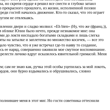
, но скрепя сердце я решил все снести и глубоко затаил
 из прекрасного прошлого, из жизни, исполненной поэзии
ди гостей началось движение. Кто-то сказал, что это играет
угим не отвлекаясь.
лении двери и сладко молвил: «Eh bien» (Ну, что же (франц.)),
 облике Юлии было нечто, прежде незнакомое мне: она
ами до локтя ниспадало богатыми складками и лишь слегка
ты на затылке и заплетены во множество косичек, — все это
дало чувство, что я уже встречал где-то наяву то создание,
весь ее наряд, совершенно оживили мое смутное воспоминание.
 прелести личико вдруг исказилось язвительной гримасой. Меня
; сам не знаю как, ручка этой особы уцепилась за мой локоть,
ордов, они бурно вздымались и обрушивались, словно
еполнившее меня в этот миг. Но гости советника оттеснили