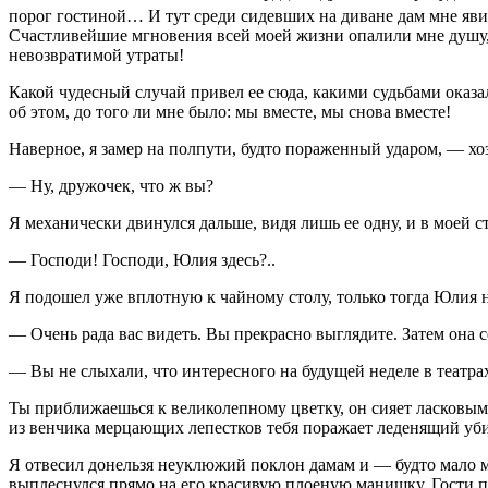
порог гостиной… И тут среди сидевших на диване дам мне явил
Счастливейшие мгновения всей моей жизни опалили мне душу, 
невозвратимой утраты!
Какой чудесный случай привел ее сюда, какими судьбами оказал
об этом, до того ли мне было: мы вместе, мы снова вместе!
Наверное, я замер на полпути, будто пораженный ударом, — хо
— Ну, дружочек, что ж вы?
Я механически двинулся дальше, видя лишь ее одну, и в моей 
— Господи! Господи, Юлия здесь?..
Я подошел уже вплотную к чайному столу, только тогда Юлия н
— Очень рада вас видеть. Вы прекрасно выглядите. Затем она се
— Вы не слыхали, что интересного на будущей неделе в театра
Ты приближаешься к великолепному цветку, он сияет ласковым 
из венчика мерцающих лепестков тебя поражает леденящий уби
Я отвесил донельзя неуклюжий поклон дамам и — будто мало мн
выплеснулся прямо на его красивую плоеную манишку. Гости пр