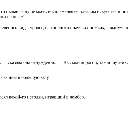
то пылает в душе моей, воспламеняя ее идеалом искусства и поэз
веки вечные?
нелепого вида, уродец на тоненьких паучьих ножках, с выпучен
 — сказала она отчужденно. — Вы, мой дорогой, такой шутник, 
ла за ним в большую залу.
леял какой-то негодяй, игравший в ломбер.