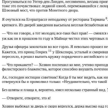
Прогуливаться по Унтер-ден-Линден, несомненно, весьма прият
тоже это почувствовал: ледяной озноб, перемежавшийся с лихо
Шлюзный мост, что против Монетного двора.
8
Я очутился на Егерштрассе неподалеку от ресторана Тирмана
крепкого. Из дверей заведения высыпала веселая беззаботная
— Что ни говори, а тот молодец все-таки был прав! — смеялся 
уж как он в прошлом-то году в Майнце честил этих чертовых п
Друзья офицера захохотали во все горло. Я невольно прошел нес
11
Кажется, это принц Генрих
у Шекспира, усталый и смиривший
пересохло, я решил выпить кружку порядочного английского эл
— Что прикажете? — Хозяин поспешил ко мне, учтиво приподня
филистерского блаженства, которое способно внушить почтение
Ах, господин юстиции советник! Когда б ты мог видеть, как н
отвернулся бы и промолвил только: «Неудивительно, что тако
Без шляпы и плаща я, вероятно, имел несколько странный вид. У
— Отворите, отворите, это я!
Хозяин выбежал за дверь и скоро вернулся, держа высоко над 