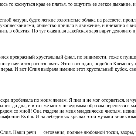
ось то коснуться края ее платья, то ощутить ее легкое дыхание,
етлой лазури, будто легкие золотистые облака на рассвете, пр
коплесканиями, общество пришло в движение, и внезапно я вно
ючить в объятия. Но тут окаянная лакейская харя вдруг делови
ился прекрасный хрустальный фиал, по видимости, тоже с пунше
многу научился распознавать. Этот господин, подобно Клеменсу
 перья. И вот Юлия выбрала именно этот хрустальный кубок, св
скра пробежала по моим жилам. Я пил и не мог оторваться, и чу
ыпит до дна, и в тот же миг я неведомым образом перенесся в 
рядом со мной! Она глядела на меня младенчески чистым, невин
 симфонии Es dur. И на лебединых крылах этой музыки вновь вз
ая Юлия. Наши речи — сетования, полные любовной тоски, взоры,