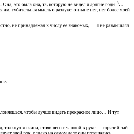
3
Она, это была она, та, которую не видел я долгие годы
…
им, губительная мысль о разлуке: отныне нет, нет более моей
естно, не принадлежал к числу ее знакомых, — я не размышлял
мне:
склоняешься, чтобы лучше видеть прекрасное лицо… И тут
, толкнул хозяина, стоявшего с чашкой в руке — горячий чай
едует злой рок, однако на самом деле они потешались,