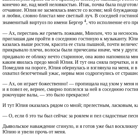
конечно же, над моей неловкостью. Итак, почва была подготовл
отчаяние. Юлия не засмеялась вместе со всеми; мой блуждающи
и любви, словно блистал мне светлый луч. В соседней гостино
4
знаменитый виртуоз по имени Бергер
, что исполнение его п
— Ах, перестань же греметь ложками, Минхен, что за несносный
приглашая дам пройти в соседнюю гостиную к музыканту. Юлия
казалась выше ростом, красота ее стала пышной, почти величе
прикрывало плечи, волосы были причесаны иначе, чем у други
придавало ее облику нечто старинное, она живо напомнила мн
каким явилась предо мной Юлия. И тут она сняла перчатки, и я
Помедлив на пороге, Юлия обернулась и взглянула на меня, и в
охватил безотчетный ужас, нервы мои содрогнулись от страшн
— Ах, он играет божественно! — пропищала над ухом у меня нек
и я повел ее, вернее, смирно поплелся за ней в соседнюю гос
рокочущие валы, — это было прекрасно!
И тут Юлия оказалась рядом со мной; прелестным, ласковым, к
— О, если б это ты был сейчас за роялем и пел сладостные пес
Дьявольское наваждение сгинуло, и я готов уже был воскликну
Юлию и увели прочь от меня.