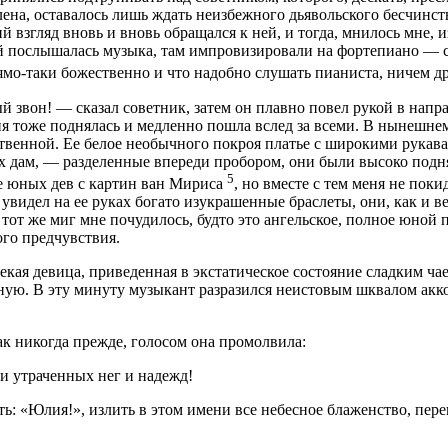
ена, оставалось лишь ждать неизбежного дьявольского бесчинства
й взгляд вновь и вновь обращался к ней, и тогда, мнилось мне,
й послышалась музыка, там импровизировали на фортепиано — сре
рямо-таки божественно и что надобно слушать пианиста, ничем др
 звон! — сказал советник, затем он плавно повел рукой в направ
 тоже поднялась и медленно пошла вслед за всеми. В нынешнем
ственной. Ее белое необычного покроя платье с широкими рукав
х дам, — разделенные впереди пробором, они были высоко подня
5
е юных дев с картин ван Мириса
, но вместе с тем меня не поки
 увидел на ее руках богато изукрашенные браслеты, они, как и 
 тот же миг мне почудилось, будто это ангельское, полное юной
ого предчувствия.
ая девица, приведенная в экстатическое состояние сладким чаем
тиную. В эту минуту музыкант разразился неистовым шквалом акк
ак никогда прежде, голосом она промолвила:
ни утраченных нег и надежд!
ть: «Юлия!», излить в этом имени все небесное блаженство, пер