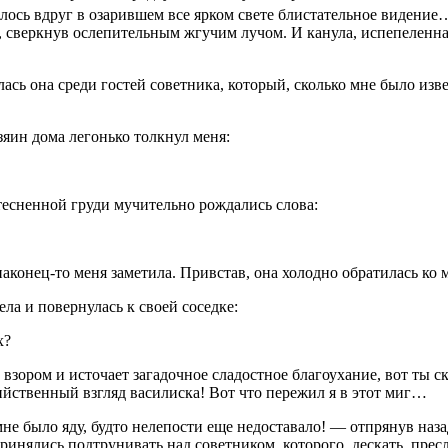
ось вдруг в озарившем все ярком свете блистательное видение… 
сверкнув ослепительным жгучим лучом. И канула, испепеленная 
ась она среди гостей советника, который, сколько мне было изв
зяин дома легонько толкнул меня:
стесненной груди мучительно рождались слова:
аконец-то меня заметила. Привстав, она холодно обратилась ко 
ла и повернулась к своей соседке:
х?
взором и источает загадочное сладостное благоухание, вот ты 
йственный взгляд василиска! Вот что пережил я в этот миг…
е было яду, будто нелепости еще недоставало! — отпрянув назад
инялись подтрунивать над советником, которого, дескать, пресл