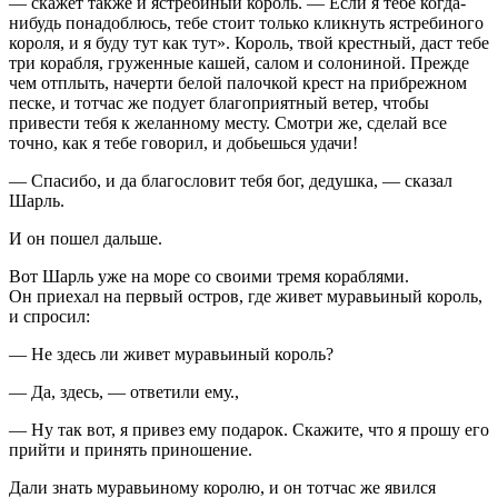
— скажет также и ястребиный король. — Если я тебе когда-
нибудь понадоблюсь, тебе стоит только кликнуть ястребиного
короля, и я буду тут как тут». Король, твой крестный, даст тебе
три корабля, груженные кашей, салом и солониной. Прежде
чем отплыть, начерти белой палочкой крест на прибрежном
песке, и тотчас же подует благоприятный ветер, чтобы
привести тебя к желанному месту. Смотри же, сделай все
точно, как я тебе говорил, и добьешься удачи!
— Спасибо, и да благословит тебя бог, дедушка, — сказал
Шарль.
И он пошел дальше.
Вот Шарль уже на море со своими тремя кораблями.
Он приехал на первый остров, где живет муравьиный король,
и спросил:
— Не здесь ли живет муравьиный король?
— Да, здесь, — ответили ему.,
— Ну так вот, я привез ему подарок. Скажите, что я прошу его
прийти и принять приношение.
Дали знать муравьиному королю, и он тотчас же явился