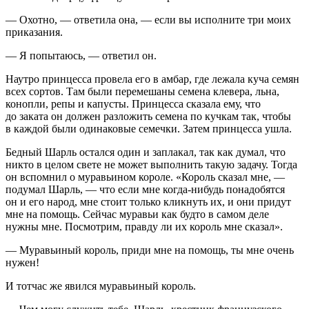
— Охотно, — ответила она, — если вы исполните три моих
приказания.
— Я попытаюсь, — ответил он.
Наутро принцесса провела его в амбар, где лежала куча семян
всех сортов. Там были перемешаны семена клевера, льна,
конопли, репы и капусты. Принцесса сказала ему, что
до заката он должен разложить семена по кучкам так, чтобы
в каждой были одинаковые семечки. Затем принцесса ушла.
Бедный Шарль остался один и заплакал, так как думал, что
никто в целом свете не может выполнить такую задачу. Тогда
он вспомнил о муравьином короле. «Король сказал мне, —
подумал Шарль, — что если мне когда-нибудь понадобятся
он и его народ, мне стоит только кликнуть их, и они придут
мне на помощь. Сейчас муравьи как будто в самом деле
нужны мне. Посмотрим, правду ли их король мне сказал».
— Муравьиный король, приди мне на помощь, ты мне очень
нужен!
И тотчас же явился муравьиный король.