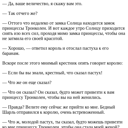
— Да, ваше величество, я скажу вам это.
— Так отчего же?
— Оттого что недалеко от замка Солнца находится замок
принцессы Тронколен. И вот каждое утро Солнцу приходится
сиять изо всех сил, проходя мимо замка принцессы, чтобы она
не затмила его своей красотой.
— Хорошо, — ответил король и отослал пастуха к его
баранам.
Вскоре после этого мнимый крестник опять говорит королю:
— Если бы вы знали, крестный, что сказал пастух!
— Что же он еще сказал?
— Что он сказал? Он сказал, будто может привезти к вам
принцессу Тронколен, чтобы вы на ней женились.
— Правда? Велите ему сейчас же прийти ко мне. Бедный
Шарль отправился к королю, очень встревоженный.
— Что ж, молодой пастух, ты сказал, будто можешь привезти
ко мне принцессу Тронколен, чтобы она стала моей женой?