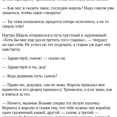
— Как мог я сказать такое, господин король? Надо совсем ума
лишаться, чтобы такое говорить!
— Ты этим похвалялся; придется теперь исполнить, а не то
смерть тебе!
Наутро Шарль отправился в путь грустный и задумчивый.
«Хоть бы мне еще раз встретить того старика», — твердил
он про себя. Не успел он это подумать, а старик уж идет ему
навстречу.
— Здравствуй, сынок! — сказал он.
— Здравствуй и ты, дед!
— Куда держишь путь, сынок?
— Право же, дедушка, сам не знаю. Король приказал мне
привезти в его дворец принцессу Тронколен, а я не знаю, как
и взяться за это.
— Ничего, мальчик Возьми сперва эту белую палочку.
Вернись к королю и скажи ему, что тебе нужны три корабля,
один груженный кашей, другой — салом, а третий —