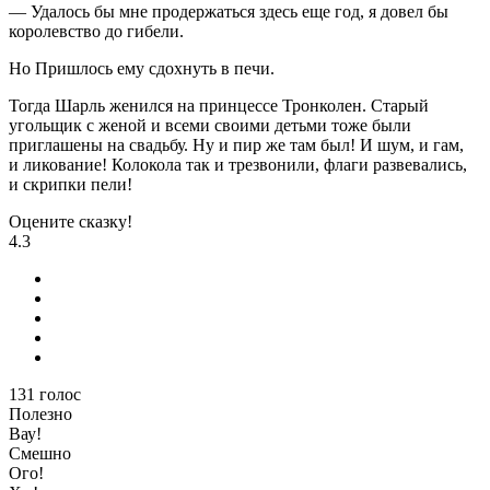
— Удалось бы мне продержаться здесь еще год, я довел бы
королевство до гибели.
Но Пришлось ему сдохнуть в печи.
Тогда Шарль женился на принцессе Тронколен. Старый
угольщик с женой и всеми своими детьми тоже были
приглашены на свадьбу. Ну и пир же там был! И шум, и гам,
и ликование! Колокола так и трезвонили, флаги развевались,
и скрипки пели!
Оцените сказку!
4.3
131
голос
Полезно
Вау!
Смешно
Ого!