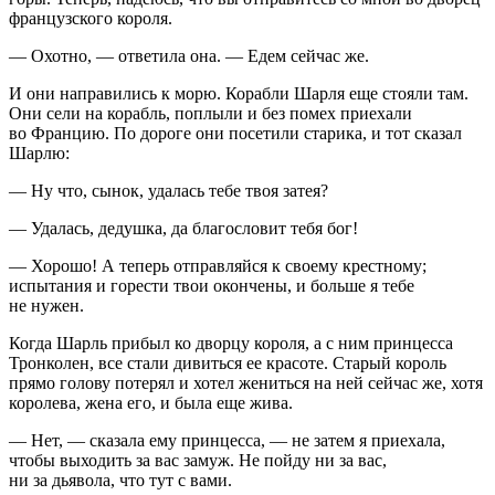
французского короля.
— Охотно, — ответила она. — Едем сейчас же.
И они направились к морю. Корабли Шарля еще стояли там.
Они сели на корабль, поплыли и без помех приехали
во Францию. По дороге они посетили старика, и тот сказал
Шарлю:
— Ну что, сынок, удалась тебе твоя затея?
— Удалась, дедушка, да благословит тебя бог!
— Хорошо! А теперь отправляйся к своему крестному;
испытания и горести твои окончены, и больше я тебе
не нужен.
Когда Шарль прибыл ко дворцу короля, а с ним принцесса
Тронколен, все стали дивиться ее красоте. Старый король
прямо голову потерял и хотел жениться на ней сейчас же, хотя
королева, жена его, и была еще жива.
— Нет, — сказала ему принцесса, — не затем я приехала,
чтобы выходить за вас замуж. Не пойду ни за вас,
ни за дьявола, что тут с вами.