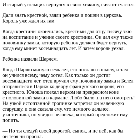
И старый угольщик вернулся в свою хижину, сияя от счастья.
Дали знать крестной, взяли ребенка и пошли в церковь.
Король уже ждал их там.
Когда крестины окончились, крестный дал отцу тысячу экю
на воспитание и учение своего крестника. Он дал ему также
половинку замка, которую ребенок должен будет вернуть,
когда ему минет восемнадцать лет. И затем король уехал.
Ребенка назвали Шарлем.
Когда Шарлю минуло семь лет, его послали в школу, и там
он учился всему, чему хотел. Как только он достиг
восемнадцати лет, отец вручил ему половинку замка и Белел
отправиться в Париж ко двору французского короля, его
крестного. Юноша поехал верхом на прекрасном коне
с половинкой замка в кармане. Любо было .на него смотреть!
На узкой истоптанной тропинке встретил он маленькую
старушку, и она сказала ему, что немного дальнее,
у источника, он увидит человека, который предложит ему
попить.
— Но ты следуй своей дорогой, сынок, и не пей, как бы
он тебя ни просил.