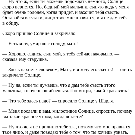
— Ну что ж, если ты можешь подождать немного, Солнце
скоро вернется. Но, бедный мой мальчик, сын-то ведь у меня
будет очень голоден, когда придет, и захочет тебя съесть.
Оставайся все-таки, лицо твое мне нравится, и я не дам тебя
в обиду.
Скоро пришло Солнце и закричало:
— Есть хочу, умираю с голоду, мать!
— Хорошо, садись, сын мой, я тебя сейчас накормлю, —
сказала ему старушка.
— Здесь пахнет человеком, Мать, и я хочу его съесть! — опять
закричало Солнце.
— Ну да, если ты думаешь, что я дам тебе съесть этого
мальчика, то очень ошибаешься. Посмотри, какой красавчик!
— Что тебе здесь надо? — спросило Солнце у Шарля.
— Меня послали к вам, милостивое Солнце, спросить, почему
вы такое красное утром, когда встаете?
— Ну что ж, я не причиню тебе зла, потому что мне нравится
твое лицо, и даже поведаю тебе о том, что ты хочешь узнать.