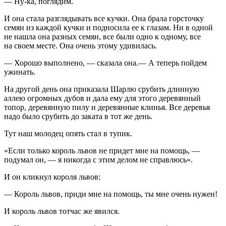
— Ну-ка, поглядим.
И она стала разглядывать все кучки. Она брала горсточку
семян из каждой кучки и подносила ее к глазам. Ни в одной
не нашла она разных семян, все были одно к одному, все
на своем месте. Она очень этому удивилась.
— Хорошо выполнено, — сказала она.— А теперь пойдем
ужинать.
На другой день она приказала Шарлю срубить длинную
аллею огромных дубов и дала ему для этого деревянный
топор, деревянную пилу и деревянные клинья. Все деревья
надо было срубить до заката в тот же день.
Тут наш молодец опять стал в тупик.
«Если только король львов не придет мне на помощь, —
подумал он, — я никогда с этим делом не справлюсь».
И он кликнул короля львов:
— Король львов, приди мне на помощь, ты мне очень нужен!
И король львов тотчас же явился.