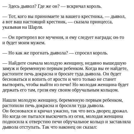
— Здесь дьявол? Где же он? — вскричал король.
— Тот, кого вы принимаете за вашего крестника, — дьявол,
а вот ваш настоящий крестник, — сказала принцесса,
указывая на Шарля.
— Он претерпел все мучения, и ему следует награда; он-то
и будет моим мужем.
— Но как же прогнать дьявола? — спросил король.
— Найдите сначала молодую женщину, недавно вышедшую
замуж и беременную первым ребенком. Когда вы ее найдете,
растопите печь докрасна и бросьте туда дьявола. Он будет
бесноваться и вопить от ярости и чего только не станет
вытворять, чтобы выйти из печи! Но молодая женщина будет
держать его там, грозя ему своим обручальным кольцом.
Нашли молодую женщину, беременную первым ребенком,
растопили печь докрасна и бросили туда дьявола.
Он бесновался и кричал ужасно, так что весь дворец дрожал.
Но когда он пытался выскочить из огня, молодая женщина
подносила к отверстию печи обручальное кольцо и заставляла
дьявола отступать. Так что наконец он сказал: