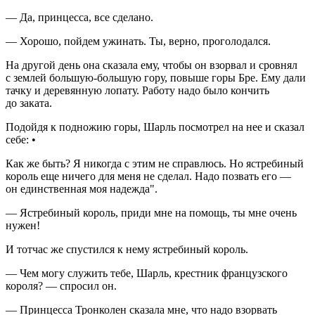
— Да, принцесса, все сделано.
— Хорошо, пойдем ужинать. Ты, верно, проголодался.
На другой день она сказала ему, чтобы он взорвал и сровнял
с землей большую-большую гору, повыше горы Бре. Ему дали
тачку и деревянную лопату. Работу надо было кончить
до заката.
Подойдя к подножию горы, Шарль посмотрел на нее и сказал
себе: •
Как же быть? Я никогда с этим не справлюсь. Но ястребиный
король еще ничего для меня не сделал. Надо позвать его —
он единственная моя надежда".
— Ястребиный король, приди мне на помощь, ты мне очень
нужен!
И тотчас же спустился к нему ястребиный король.
— Чем могу служить тебе, Шарль, крестник французского
короля? — спросил он.
— Принцесса Тронколен сказала мне, что надо взорвать