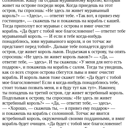
солониной. Кашу ты отдашь муравьиному королю, который
живет на острове посреди моря. Когда приедешь на этот
остров, ты спросишь: «Не здесь ли живет муравьиный
король?» — «Здесь», — ответят тебе. «Так вот, я привез ему
гостинцев», — скажешь ты и покажешь на корабль с кашей.
Тогда приползут все муравьи с острова и вмиг очистят
корабль. «Да будет с тобой мое благословение! — ответит тебе
муравьиный король. — И если я тебе когда-нибудь
понадоблюсь, зови муравьиного короля, и он тотчас же
предстанет перед тобой». Дальше тебе попадется другой
остров, где живет король львов. Подъезжая к острову, ты опять
спросишь: «Не здесь ли живет король львов?» — «Да, —
ответят тебе, — здесь». И ты скажешь: «У меня для него есть
подарок», и покажешь на корабль с салом. Тогда ты увидишь,
как со всех сторон острова сбегутся львы и вмиг очистят
корабль. И король львов тоже скажет тебе: «Да будет с тобой
мое благословение! Если я когда-нибудь понадоблюсь тебе,
стоит только позвать меня, и я буду тут как тут». Наконец
ты попадешь на третий остров, где живет ястребиный король.
Подплывая к острову, ты спросишь: «Не здесь ли живет
ястребиный король?» — «Да, — ответят тебе, — здесь».
— «Хорошо, — скажешь ты, — я привез ему подарок» —
и покажешь на корабль с солониной. Тотчас же явится
ястребиный король, окруженный своими подданными, и вмиг
корабль будет очищен. «Да будет с тобой мое благословение!