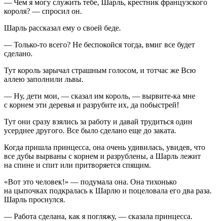
— Чем я могу служить тебе, Шарль, крестник французского
короля? — спросил он.
Шарль рассказал ему о своей беде.
— Только-то всего? Не беспокойся тогда, вмиг все будет
сделано.
Тут король зарычал страшным голосом, и тотчас же Всю
аллею заполнили львы.
— Ну, дети мои, — сказал им король, — вырвите-ка мне
с корнем эти деревья и разрубите их, да побыстрей!
Тут они сразу взялись за работу и давай трудиться один
усерднее другого. Все было сделано еще до заката.
Когда пришла принцесса, она очень удивилась, увидев, что
все дубы вырваны с корнем и разрублены, а Шарль лежит
на спине и спит или притворяется спящим.
«Вот это человек!» — подумала она. Она тихонько
на цыпочках подкралась к Шарлю и поцеловала его два раза.
Шарль проснулся.
— Работа сделана, как я погляжу, — сказала принцесса.