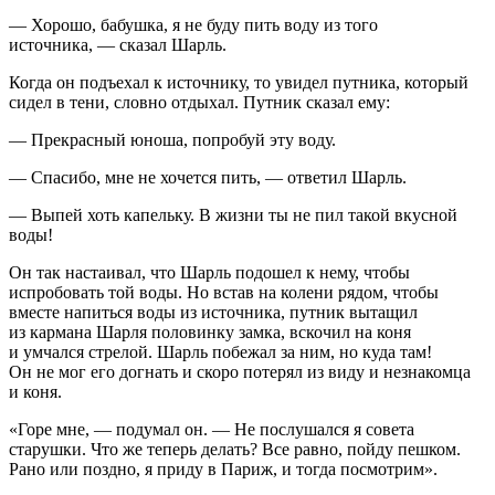
— Хорошо, бабушка, я не буду пить воду из того
источника, — сказал Шарль.
Когда он подъехал к источнику, то увидел путника, который
сидел в тени, словно отдыхал. Путник сказал ему:
— Прекрасный юноша, попробуй эту воду.
— Спасибо, мне не хочется пить, — ответил Шарль.
— Выпей хоть капельку. В жизни ты не пил такой вкусной
воды!
Он так настаивал, что Шарль подошел к нему, чтобы
испробовать той воды. Но встав на колени рядом, чтобы
вместе напиться воды из источника, путник вытащил
из кармана Шарля половинку замка, вскочил на коня
и умчался стрелой. Шарль побежал за ним, но куда там!
Он не мог его догнать и скоро потерял из виду и незнакомца
и коня.
«Горе мне, — подумал он. — Не послушался я совета
старушки. Что же теперь делать? Все равно, пойду пешком.
Рано или поздно, я приду в Париж, и тогда посмотрим».