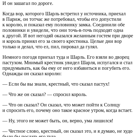
И он зашагал по дороге.
Когда вор, которого Шарль встретил у источника, приехал
в Париж, он тотчас же потребовал, чтобы его допустили
к королю, и показал ему половинку замка. Соединили обе
половинки и увидели, что они точь-в-точь подходят одна
к другой. И вот негодяй оказался желанным гостем при дворе
и король принял его за своего крестника. Целые дни вор
только и делал, что ел, пил, пировал да гулял.
Немного погодя приехал туда и Шарль. Его взяли во дворец
пастухом. Мнимый крестник увидел Шарля, испугался и стал
придумывать, как бы ему от него избавиться и погубить его.
Однажды он сказал королю:
— Если бы вы знали, крестный, что сказал пастух!
— Что же он сказал? — спросил король.
— Что он сказал? Он сказал, что может пойти к Солнцу
и спросить его, почему оно такое красное утром, когда встает.
— Ну, этого не может быть, он, верно, ума лишился!
— Честное слово, крестный, он сказал это, и я думаю, не худо
было бы послать его туда.