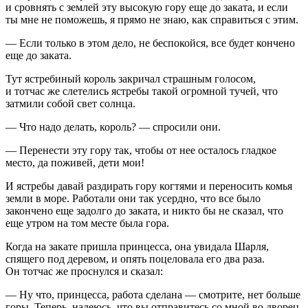
и сровнять с землей эту высокую гору еще до заката, и если
ты мне не поможешь, я прямо не знаю, как справиться с этим.
— Если только в этом дело, не беспокойся, все будет кончено
еще до заката.
Тут ястребиный король закричал страшным голосом,
и тотчас же слетелись ястребы такой огромной тучей, что
затмили собой свет солнца.
— Что надо делать, король? — спросили они.
— Перенести эту гору так, чтобы от нее осталось гладкое
место, да поживей, дети мои!
И ястребы давай раздирать гору когтями и переносить комья
земли в море. Работали они так усердно, что все было
закончено еще задолго до заката, и никто бы не сказал, что
еще утром на том месте была гора.
Когда на закате пришла принцесса, она увидала Шарля,
спящего под деревом, и опять поцеловала его два раза.
Он тотчас же проснулся и сказал:
— Ну что, принцесса, работа сделана — смотрите, нет больше
горы. Теперь, надеюсь, что вы отправитесь со мной во дворец