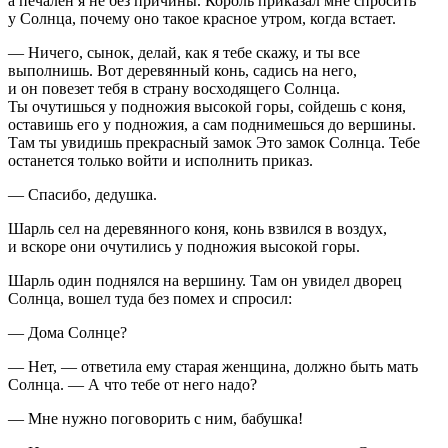
а печален я не без причины. Король приказал мне спросить
у Солнца, почему оно такое красное утром, когда встает.
— Ничего, сынок, делай, как я тебе скажу, и ты все
выполнишь. Вот деревянный конь, садись на него,
и он повезет тебя в страну восходящего Солнца.
Ты очутишься у подножия высокой горы, сойдешь с коня,
оставишь его у подножия, а сам поднимешься до вершины.
Там ты увидишь прекрасный замок Это замок Солнца. Тебе
останется только войти и исполнить приказ.
— Спасибо, дедушка.
Шарль сел на деревянного коня, конь взвился в воздух,
и вскоре они очутились у подножия высокой горы.
Шарль один поднялся на вершину. Там он увидел дворец
Солнца, вошел туда без помех и спросил:
— Дома Солнце?
— Нет, — ответила ему старая женщина, должно быть мать
Солнца. — А что тебе от него надо?
— Мне нужно поговорить с ним, бабушка!