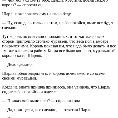
— Чем могу служить тебе, Шарль, крестник французского
короля? — спросил он.
Шарль пожаловался ему на свою беду.
— Ну, если дело только в этом, не беспокойся, вмиг все будет
сделано.
Тут король позвал своих подданных, и тотчас же со всех
сторон приползло столько муравьев, что весь пол в амбаре
покрылся ими. Король показал им, что надо было делать, и все
тут же взялись за работу. Когда все было кончено, муравьиный
король сказал Шарлю:
— Дело сделано.
Шарль поблагодарил его, и король исчез вместе со всеми
своими муравьями.
Когда на закате пришла принцесса, она увидела, что Шарль
сидит себе спокойно и ждет ее.
— Приказ мой выполнен? — спросила она.
— Да, принцесса, все сделано, — ответил Шарль.