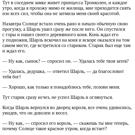
Тут в соседнем замке живет принцесса Тронколен, и каждое
утро, когда я прохожу мимо ее жилища, мне приходится сиять
изо всех сил, чтобы она не затмила меня своей красотой.
Назавтра Солнце встало очень рано и начало обычную свою
прогулку, а Шарль ушел сразу же после него. Он спустился
с горы и нашел своего деревянного коня. Конь ждал его
у подножия, Шарль вскочил на коня и вскоре оказался на том
самом месте, где встретился со стариком. Старик был еще там
и ждал его.
— Ну как, сынок? — спросил он. — Удалась тебе твоя затея?
— Удалась, дедушка, — ответил Шарль, — да благословит
тебя бог!
— Хорошо, как только я понадоблюсь тебе, позови меня.
Тут старик сразу исчез, не успел Шарль и оглянуться.
Когда Шарль вернулся во дворец короля, все очень удивились,
увидев, что он доволен и весел.
— Ну как, — спросил его король, — скажешь ты мне теперь,
почему Солнце такое красное утром, когда встает?