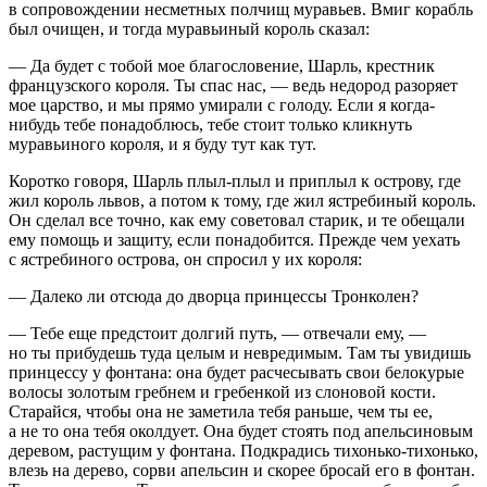
в сопровождении несметных полчищ муравьев. Вмиг корабль
был очищен, и тогда муравьиный король сказал:
— Да будет с тобой мое благословение, Шарль, крестник
французского короля. Ты спас нас, — ведь недород разоряет
мое царство, и мы прямо умирали с голоду. Если я когда-
нибудь тебе понадоблюсь, тебе стоит только кликнуть
муравьиного короля, и я буду тут как тут.
Коротко говоря, Шарль плыл-плыл и приплыл к острову, где
жил король львов, а потом к тому, где жил ястребиный король.
Он сделал все точно, как ему советовал старик, и те обещали
ему помощь и защиту, если понадобится. Прежде чем уехать
с ястребиного острова, он спросил у их короля:
— Далеко ли отсюда до дворца принцессы Тронколен?
— Тебе еще предстоит долгий путь, — отвечали ему, —
но ты прибудешь туда целым и невредимым. Там ты увидишь
принцессу у фонтана: она будет расчесывать свои белокурые
волосы золотым гребнем и гребенкой из слоновой кости.
Старайся, чтобы она не заметила тебя раньше, чем ты ее,
а не то она тебя околдует. Она будет стоять под апельсиновым
деревом, растущим у фонтана. Подкрадись тихонько-тихонько,
влезь на дерево, сорви апельсин и скорее бросай его в фонтан.