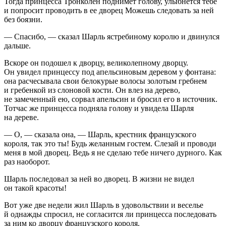
Тогда принцесса Тронколен поднимет голову, улыбнется тебе
и попросит проводить в ее дворец Можешь следовать за ней
без боязни.
— Спасибо, — сказал Шарль ястребиному королю и двинулся
дальше.
Вскоре он подошел к дворцу, великолепному дворцу.
Он увидел принцессу под апельсиновым деревом у фонтана:
она расчесывала свои белокурые волосы золотым гребнем
и гребенкой из слоновой кости. Он влез на дерево,
не замеченный ею, сорвал апельсин и бросил его в источник.
Тотчас же принцесса подняла голову и увидела Шарля
на дереве.
— О, — сказала она, — Шарль, крестник французского
короля, так это ты! Будь желанным гостем. Слезай и проводи
меня в мой дворец. Ведь я не сделаю тебе ничего дурного. Как
раз наоборот.
Шарль последовал за ней во дворец. В жизни не видел
он такой красоты!
Вот уже две недели жил Шарль в удовольствии и веселье
й однажды спросил, не согласится ли принцесса последовать
за ним ко дворцу французского короля.