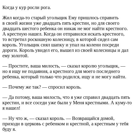
Когда у кур росли рога.
Жил когда-то старый угольщик Ему пришлось справить
в своей жизни уже двадцать пять крестин, но для своего
двадцать шестого ребенка он никак не мог найти крестного.
А крестную нашел. Когда он отправился искать крестного,
то встретил роскошную колесницу, в которой сидел сам
король. Угольщик снял шапку и упал на колени посреди
дороги. Король увидел его, вышел из своей колесницы и дал
ему золотой.
— Простите, ваша милость, — сказал королю угольщик, —
но я ищу не подаяния, а крестного для моего последнего
ребенка, который только что родился, ищу и не могу найти.
— Почему же так? — спросил король.
— Да потому, ваша милость, что я уже справил двадцать пять
крестин, и все соседи уже были у Меня крестными. А куму-то
я нашел!
— Ну что ж, — сказал король. — Возвращайся домой,
приходи в церковь с ребенком и крестной, а крестным у тебя
буду я.