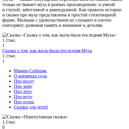
только не бывает муха в разных произведениях: и умной
и глупой, заботливой и равнодушной. Как правило истории
и сказки про муху представлены в простой стихотворной
форме. Малыши с удовольствием их слушают и охотно
повторяют, развивая память и внимание к деталям.
1.1тыс.
1
Сказка о том, как жила-была последняя Муха
1.1тыс.
1
Мамин-Сибиряк
О временах года
Про весну
Про зиму
Про лето
Про муху
Про осень
Сказки для детей
1.1тыс.
0