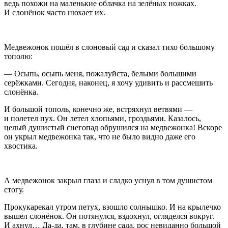
ведь похожи на маленькие облачка на зелёных ножках.
И слонёнок часто нюхает их.
Медвежонок пошёл в слоновый сад и сказал тихо большому
тополю:
— Осыпь, осыпь меня, пожалуйста, белыми большими
серёжками. Сегодня, наконец, я хочу удивить и рассмешить
слонёнка.
И большой тополь, конечно же, встряхнул ветвями —
и полетел пух. Он летел хлопьями, гроздьями. Казалось,
целый душистый снегопад обрушился на медвежонка! Вскоре
он укрыл медвежонка так, что не было видно даже его
хвостика.
А медвежонок закрыл глаза и сладко уснул в том душистом
стогу.
Прокукарекал утром петух, взошло солнышко. И на крылечко
вышел слонёнок. Он потянулся, вздохнул, огляделся вокруг.
И ахнул… Да-да, там, в глубине сада, рос невиданно большой