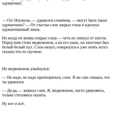
одуванчик!
— Ох! Неужели, — удивился слонёнок, — могут быть такие
одуванчики? — От счастья слон закрыл глаза и вдохнул
одуванчиковый запах.
Но когда он вновь открыл глаза — чуть не лопнул от злости.
Перед ним стоял медвежонок, а на его ушах, на хвостике был
белый-белый пух. Слон икнул, отвернулся и уже опять хотел
сказать что-то скучное.
Но медвежонок улыбнулся:
— Не надо, не надо притворяться, слон. Я же сам слышал, что
ты удивился.
— Да-да, — кивнул слон. Я, медвежонок, часто удивляюсь,
только стесняюсь сказать.
Ну вот и всё.