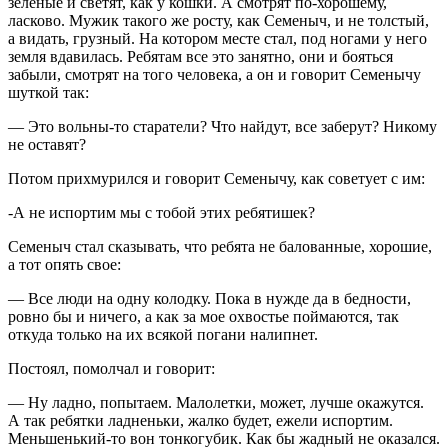
зеленые и светят, как у кошки. А смотрят по-хорошему,
ласково. Мужик такого же росту, как Семеныч, и не толстый,
а видать, грузный. На котором месте стал, под ногами у него
земля вдавилась. Ребятам все это занятно, они и бояться
забыли, смотрят на того человека, а он и говорит Семенычу
шуткой так:
— Это вольны-то старатели? Что найдут, все заберут? Никому
не оставят?
Потом прихмурился и говорит Семенычу, как советует с им:
-А не испортим мы с тобой этих ребятишек?
Семеныч стал сказывать, что ребята не балованные, хорошие,
а тот опять свое:
— Все люди на одну колодку. Пока в нужде да в бедности,
ровно бы и ничего, а как за мое охвостье поймаются, так
откуда только на их всякой погани налипнет.
Постоял, помолчал и говорит:
— Ну ладно, попытаем. Малолетки, может, лучше окажутся.
А так ребятки ладненьки, жалко будет, ежели испортим.
Меньшенький-то вон тонкогубик. Как бы жадный не оказался.