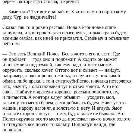
березы, которая тут стояла, и кричит:
— Заметили? Тут вот и копайте! Хватит вам по сиротскому
делу. Чур, не жадничайте!
Сказал так-то и ровно растаял. Вода в Рябиновке опять
зашумела, и костерок оттаял и загорелся, только трава будто
все еще озябла, как иней ее прихватил. Семеныч и объясняет
ребятам:
— Это есть Великий Полоз. Все золото в его власти. Где
он пройдет — туда оно и подбежит. А ходить он может
и по земле и под землей, как ему надо, и места может
окружить, сколько хочет. Оттого вот и бывает — найдут,
например, люди хорошую жилку, и случится у них какой
обман, либо драка, а то и смертоубийство, и жилка потеряется.
Это, значит, Полоз побывал тут и отвел золото. А то вот
еще… Найдут старатели хорошее, россыпное золото, ну,
и питаются. А контора вдруг объявит — уходите, мол,
за казну это место берем, сами добывать будем. Навезут это
машин, народу нагонят, а золота-то и нету. И вглубь бьют
и во все стороны лезут — нету, будто вовсе не бывало. Это
Полоз окружил все то место да пролежал так-то ночку, золото
и стянулось все по его-то кольцу. Попробуй найди, где
он лежал.