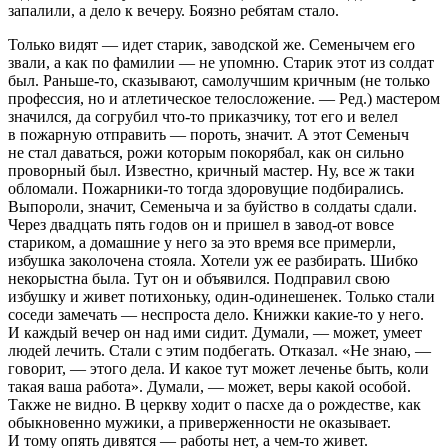
запалили, а дело к вечеру. Боязно ребятам стало.
Только видят — идет старик, заводской же. Семенычем его
звали, а как по фамилии — не упомню. Старик этот из солдат
был. Раньше-то, сказывают, самолучшим кричным (не только
профессия, но и атлетическое телосложение. — Ред.) мастером
значился, да согрубил что-то приказчику, тот его и велел
в пожарную отправить — пороть, значит. А этот Семеныч
не стал даваться, рожи которым покорябал, как он сильно
проворный был. Известно, кричный мастер. Ну, все ж таки
обломали. Пожарники-то тогда здоровущие подбирались.
Выпороли, значит, Семеныча и за буйство в солдаты сдали.
Через двадцать пять годов он и пришел в завод-от вовсе
стариком, а домашние у него за это время все примерли,
избушка заколочена стояла. Хотели уж ее разбирать. Шибко
некорыстна была. Тут он и объявился. Подправил свою
избушку и живет потихоньку, один-одинешенек. Только стали
соседи замечать — неспроста дело. Книжки какие-то у него.
И каждый вечер он над ими сидит. Думали, — может, умеет
людей лечить. Стали с этим подбегать. Отказал. «Не знаю, —
говорит, — этого дела. И какое тут может леченье быть, коли
такая ваша работа». Думали, — может, веры какой особой.
Также не видно. В церкву ходит о пасхе да о рождестве, как
обыкновенно мужики, а приверженности не оказывает.
И тому опять дивятся — работы нет, а чем-то живет.