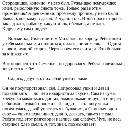
Огородишко, конечно, у него был. Ружьишко немудрящее
имел, рыболовную снасть тоже. Только разве этим
проживешь? А деньжонки, промежду прочим, у него были.
Бывало, кое-кому и давал. И чудно этак. Иной просит-просит,
заклад дает, набавку, какую хошь, обещает, а не даст.
К другому сам придет:
— Возьми-ка, Иван или там Михайло, на корову. Ребятишки
у тебя маленькие, а подняться, видать, не можешь. — Однем
словом, чудной старик. Чертознаем его считали. Это больше
за книжки-то.
Вот подошел этот Семеныч, поздоровался. Ребята радехоньки,
зовут его к себе:
— Садись, дедушко, похлебай ушки с нами.
Он не посупорствовал, сел. Попробовал ушки и давай
похваливать — до чего навариста да скусна. Сам из сумы
хлебушка мяконького достал, ломоточками порушал и перед
ребятами грудкой положил. Те видят — старику ушка
поглянулась, давай уплетать хлебушко-от, а Семеныч одно
свое — ушку нахваливает, давно, дескать, так-то не едал.
Ребята под этот разговор и наелись как следует. Чуть не весь
стариков хлеб съели. А тот, знай, похмыкивает: