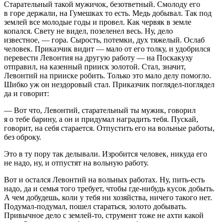
Старательный такой мужичок, безответный. Смолоду его
в горе держали, на Гумешках то есть. Медь добывал. Так под
землей все молодые годы и провел. Как червяк в земле
копался. Свету не видел, позеленел весь. Ну, дело
известное, — гора. Сырость, потемки, дух тяжелый. Ослаб
человек. Приказчик видит — мало от его толку, и удобрился
перевести Левонтия на другую работу — на Поскакуху
отправил, на казенный прииск золотой. Стал, значит,
Левонтий на прииске робить. Только это мало делу помогло.
Шибко уж он нездоровый стал. Приказчик поглядел-поглядел
да и говорит:
— Вот что, Левонтий, старательный ты мужик, говорил
я о тебе барину, а он и придумал наградить тебя. Пускай,
говорит, на себя старается. Отпустить его на вольные работы,
без оброку.
Это в ту пору так делывали. Изробится человек, никуда его
не надо, ну, и отпустят на вольную работу.
Вот и остался Левонтий на вольных работах. Ну, пить-есть
надо, да и семья того требует, чтобы где-нибудь кусок добыть.
А чем добудешь, коли у тебя ни хозяйства, ничего такого нет.
Подумал-подумал, пошел стараться, золото добывать.
Привычное дело с землей-то, струмент тоже не ахти какой