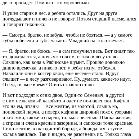
дело пропадет. Помните это хорошенько.
И ушел старик в лес, а ребята остались. Друг на друга
поглядывают и ничего не говорят. Потом старший насмелился
и говорит тихонько:
— Смотри, братко, не забудь, чтобы не бояться, — а у самого
губы побелели и зубы чакают. Младший на это отвечает:
— Я, братко, не боюсь, — а сам помучнел весь. Вот сидят так-
то, дожидаются, а ночь уж совсем, и тихо в лесу стало.
Слышно, как вода в Рябиновке шумит. Прошло довольно
дивно времечка, а никого нет, у ребят испуг отбежал.
Навалили они в костер хвои, еще веселее стало. Вдруг
слышат — в лесу разговаривают. Ну, думают, какие-то идут.
Откуда в экое время? Опять страшно стало.
И вот подходят к огню двое. Один-то Семеныч, а другой
с ним незнакомый какой-то и одет не по-нашенски. Кафтан
это на ем, штаны — все желтое, из золотой, слышь-ко,
поповской парчи, а поверх кафтана широкий пояс с узорами
и кистями, также из парчи, только с зеленью. Шапка желтая,
а справа и слева красные зазорины, и сапожки тоже красные.
Лицо желтое, в окладистой бороде, а борода вся в тугие
кольца завилась. Так и видно, не разогнешь их. Только глаза