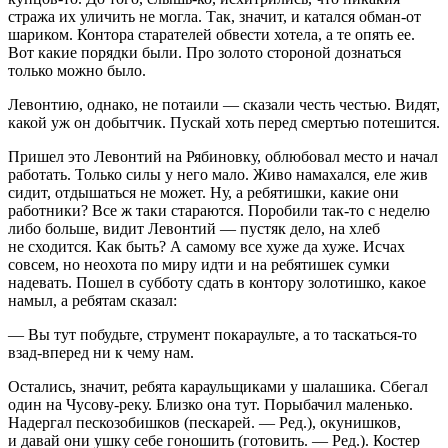
стража их уличить не могла. Так, значит, и катался обман-от
шариком. Контора старателей обвести хотела, а те опять ее.
Вот какие порядки были. Про золото стороной дознаться
только можно было.
Левонтию, однако, не потаили — сказали честь честью. Видят,
какой уж он добытчик. Пускай хоть перед смертью потешится.
Пришел это Левонтий на Рябиновку, облюбовал место и начал
работать. Только силы у него мало. Живо намахался, еле жив
сидит, отдышаться не может. Ну, а ребятишки, какие они
работники? Все ж таки стараются. Поробили так-то с неделю
либо больше, видит Левонтий — пустяк дело, на хлеб
не сходится. Как быть? А самому все хуже да хуже. Исчах
совсем, но неохота по миру идти и на ребятишек сумки
надевать. Пошел в субботу сдать в контору золотишко, какое
намыл, а ребятам сказал:
— Вы тут побудьте, струмент покараульте, а то таскаться-то
взад-вперед ни к чему нам.
Остались, значит, ребята караульщиками у шалашика. Сбегал
один на Чусову-реку. Близко она тут. Порыбачил маленько.
Надергал пескозобишков (пескарей. — Ред.), окунишков,
и давай они ушку себе гоношить (готовить. — Ред.). Костер