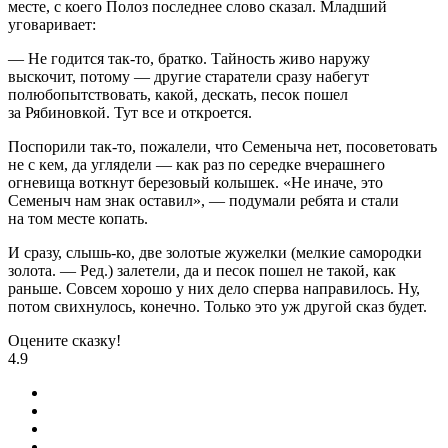
месте, с коего Полоз последнее слово сказал. Младший
уговаривает:
— Не годится так-то, братко. Тайность живо наружу
выскочит, потому — другие старатели сразу набегут
полюбопытствовать, какой, дескать, песок пошел
за Рябиновкой. Тут все и откроется.
Поспорили так-то, пожалели, что Семеныча нет, посоветовать
не с кем, да углядели — как раз по середке вчерашнего
огневища воткнут березовый колышек. «Не иначе, это
Семеныч нам знак оставил», — подумали ребята и стали
на том месте копать.
И сразу, слышь-ко, две золотые жужелки (мелкие самородки
золота. — Ред.) залетели, да и песок пошел не такой, как
раньше. Совсем хорошо у них дело сперва направилось. Ну,
потом свихнулось, конечно. Только это уж другой сказ будет.
Оцените сказку!
4.9