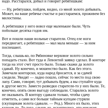
надо. Расстарался, добыл и говорит ребятишкам:
— Ну, ребятушки, пойдем, видно, со мной золото добывать.
Может, на ваше ребячье счастье и расстараемся, проживем без
милостины.
А ребятишки у него вовсе еще маленькие были. Чуть
побольше десятка годов им.
Вот и пошли наши вольные старатели. Отец еле ноги
передвигает, а ребятишки — мал мала меньше — за ним
поспешают.
Тогда, слышь-ко, по Рябиновке верховое золото сильно
попадать стало. Вот туда и Левонтий заявку сделал. В конторе
тогда на этот счет просто было. Только скажи да золото
сдавай. Ну конечно, и мошенство было. Как без этого.
Замечали конторски, куда народ бросается, и за сдачей
следили. Увидят — ладно пошло, сейчас то место под свою
лапу. Сами, говорят, тут добывать будем, а вы ступайте куда
в другое место. Заместо разведки старатели-то у них были. Те,
конечно, опять свою выгоду соблюдали. Старались золото
не оказывать. В контору сдавали только, чтобы сдачу
отметить, а сами все больше тайным купцам стуряли
(скупщикам золота сдавали. — Ред.). Много их было, этих
купцов-то. До того, слышь-ко, исхитрились, что никакия