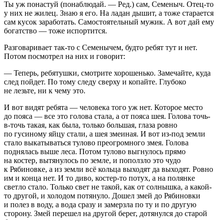
Ты уж понастуй (понаблюдай. — Ред.) сам, Семеныч. Отец-то
у них не жилец. Знаю я его. На ладан дышит, а тоже старается
сам кусок заработать. Самостоятельный мужик. А вот дай ему
богатство — тоже испортится.
Разговаривает так-то с Семенычем, будто ребят тут и нет.
Потом посмотрел на них и говорит:
— Теперь, ребятушки, смотрите хорошенько. Замечайте, куда
след пойдет. По тому следу сверху и копайте. Глубоко
не лезьте, ни к чему это.
И вот видят ребята — человека того уж нет. Которое место
до пояса — все это голова стала, а от пояса шея. Голова точь-
в-точь такая, как была, только большая, глаза ровно
по гусиному яйцу стали, а шея змеиная. И вот из-под земли
стало выкатываться тулово преогромного змея. Голова
поднялась выше леса. Потом тулово выгнулось прямо
на костер, вытянулось по земле, и поползло это чудо
к Рябиновке, а из земли всё кольца выходят да выходят. Ровно
им и конца нет. И то диво, костер-то потух, а на полянке
светло стало. Только свет не такой, как от солнышка, а какой-
то другой, и холодом потянуло. Дошел змей до Рябиновки
и полез в воду, а вода сразу и замерзла по ту и по другую
сторону. Змей перешел на другой берег, дотянулся до старой