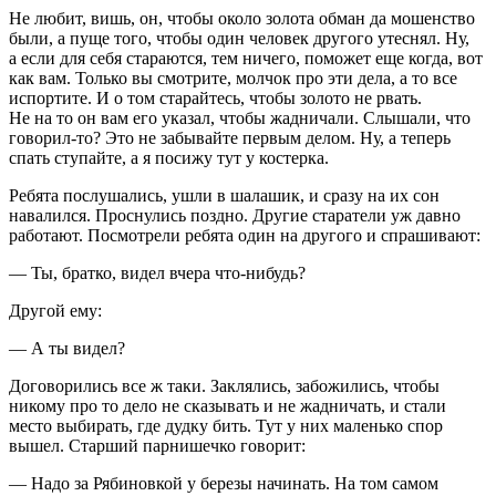
Не любит, вишь, он, чтобы около золота обман да мошенство
были, а пуще того, чтобы один человек другого утеснял. Ну,
а если для себя стараются, тем ничего, поможет еще когда, вот
как вам. Только вы смотрите, молчок про эти дела, а то все
испортите. И о том старайтесь, чтобы золото не рвать.
Не на то он вам его указал, чтобы жадничали. Слышали, что
говорил-то? Это не забывайте первым делом. Ну, а теперь
спать ступайте, а я посижу тут у костерка.
Ребята послушались, ушли в шалашик, и сразу на их сон
навалился. Проснулись поздно. Другие старатели уж давно
работают. Посмотрели ребята один на другого и спрашивают:
— Ты, братко, видел вчера что-нибудь?
Другой ему:
— А ты видел?
Договорились все ж таки. Заклялись, забожились, чтобы
никому про то дело не сказывать и не жадничать, и стали
место выбирать, где дудку бить. Тут у них маленько спор
вышел. Старший парнишечко говорит:
— Надо за Рябиновкой у березы начинать. На том самом