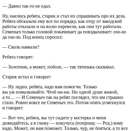
— Давно так-то не едал.
Ну, наелись ребята, старик и стал их спрашивать про их дела.
Ребята обсказали ему все по порядку, как отцу от заводской
работы отказали и на волю перевели, как они тут работали.
Семеныч только головой покачивает да повздыхивает: охо-хо
да охо-хо. Под конец спросил:
— Сколь намыли?
Ребята говорят:
— Золотник, а может, поболе, — так тятенька сказывал.
Старик встал и говорит:
— Ну ладно, ребята, надо вам помогчи. Только
вы уж помалкивайте. Чтоб ни-ни. Ни одной душе живой,
а то… — И Семеныч так на ребят поглядел, что им страшно
стало. Ровно вовсе не Семеныч это. Потом опять усмехнулся
и говорит:
— Вот что, ребята, вы тут сидите у костерка и меня
дожидайтесь, а я схожу — покучусь (попрошу. — Ред.) кому
надо. Может, он вам поможет. Только, чур, не бояться, а то все