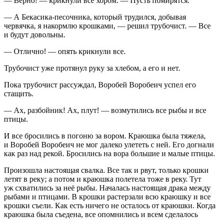
— Верно! — крикнули все хором. — Пусть помирятся.
— А Бекасика-песочника, который трудился, добывая
червячка, я накормлю крошками, — решил трубочист. — Все
и будут довольны.
— Отлично! — опять крикнули все.
Трубочист уже протянул руку за хлебом, а его и нет.
Пока трубочист рассуждал, Воробей Воробеич успел его
стащить.
— Ах, разбойник! Ах, плут! — возмутились все рыбы и все
птицы.
И все бросились в погоню за вором. Краюшка была тяжела,
и Воробей Воробеич не мог далеко улететь с ней. Его догнали
как раз над рекой. Бросились на вора большие и малые птицы.
Произошла настоящая свалка. Все так и рвут, только крошки
летят в реку; а потом и краюшка полетела тоже в реку. Тут
уж схватились за неё рыбы. Началась настоящая драка между
рыбами и птицами. В крошки растерзали всю краюшку и все
крошки съели. Как есть ничего не осталось от краюшки. Когда
краюшка была съедена, все опомнились и всем сделалось