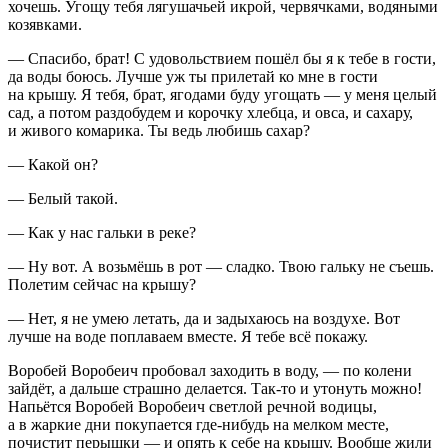
хочешь. Угощу тебя лягушачьей икрой, червячками, водяными
козявками.
— Спасибо, брат! С удовольствием пошёл бы я к тебе в гости,
да воды боюсь. Лучше уж ты прилетай ко мне в гости
на крышу. Я тебя, брат, ягодами буду угощать — у меня целый
сад, а потом раздобудем и корочку хлебца, и овса, и сахару,
и живого комарика. Ты ведь любишь сахар?
— Какой он?
— Белый такой.
— Как у нас гальки в реке?
— Ну вот. А возьмёшь в рот — сладко. Твою гальку не съешь.
Полетим сейчас на крышу?
— Нет, я не умею летать, да и задыхаюсь на воздухе. Вот
лучше на воде поплаваем вместе. Я тебе всё покажу.
Воробей Воробеич пробовал заходить в воду, — по колени
зайдёт, а дальше страшно делается. Так-то и утонуть можно!
Напьётся Воробей Воробеич светлой речной водицы,
а в жаркие дни покупается где-нибудь на мелком месте,
почистит перышки — и опять к себе на крышу. Вообще жили