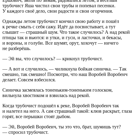
Ершович, зябли по зимам, радовались летом; а весёлый
трубочист Яша чистил свои трубы и попевал песенки.
У каждого своё дело, свои радости и свои огорчения.
Однажды летом трубочист кончил свою работу и пошёл
к речке смыть с себя сажу. Идёт да посвистывает, а тут
слышит — страшный шум. Что такое случилось? А над рекой
птицы так и вьются: и утки, и гуси, и ласточки, и бекасы,
и вороны, и голуби. Все шумят, орут, хохочут — ничего
не разберёшь.
— Эй вы, что случилось? — крикнул трубочист.
— А вот и случилось, — чиликнула бойкая синичка. — Так
смешно, так смешно! Посмотри, что наш Воробей Воробеич
делает. Совсем взбесился.
Синичка засмеялась тоненьким-тоненьким голоском,
вильнула хвостиком и взвилась над рекой.
Когда трубочист подошёл к реке, Воробей Воробеич так
и налетел на него. А сам страшный такой: клюв раскрыт, глаза
горят, все перышки стоят дыбом.
— Эй, Воробей Воробеич, ты это что, брат, шумишь тут?
— спросил трубочист.