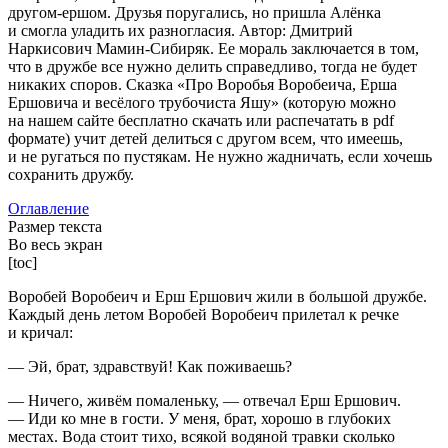
другом-ершом. Друзья поругались, но пришла Алёнка
и смогла уладить их разногласия. Автор: Дмитрий
Наркисович Мамин-Сибиряк. Ее мораль заключается в том,
что в дружбе все нужно делить справедливо, тогда не будет
никаких споров. Сказка «Про Воробья Воробеича, Ерша
Ершовича и весёлого трубочиста Яшу» (которую можно
на нашем сайте бесплатно скачать или распечатать в pdf
формате) учит детей делиться с другом всем, что имеешь,
и не ругаться по пустякам. Не нужно жадничать, если хочешь
сохранить дружбу.
Оглавление
Размер текста
Во весь экран
[toc]
Воробей Воробеич и Ерш Ершович жили в большой дружбе.
Каждый день летом Воробей Воробеич прилетал к речке
и кричал:
— Эй, брат, здравствуй! Как поживаешь?
— Ничего, живём помаленьку, — отвечал Ерш Ершович.
— Иди ко мне в гости. У меня, брат, хорошо в глубоких
местах. Вода стоит тихо, всякой водяной травки сколько