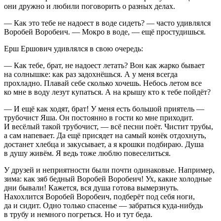
они дружно и любили поговорить о разных делах.
— Как это тебе не надоест в воде сидеть? — часто удивлялся
Воробей Воробеич. — Мокро в воде, — ещё простудишься.
Ерш Ершович удивлялся в свою очередь:
— Как тебе, брат, не надоест летать? Вон как жарко бывает
на солнышке: как раз задохнёшься. А у меня всегда
прохладно. Плавай себе сколько хочешь. Небось летом все
ко мне в воду лезут купаться. А на крышу кто к тебе пойдёт?
— И ещё как ходят, брат! У меня есть большой приятель —
трубочист Яша. Он постоянно в гости ко мне приходит.
И весёлый такой трубочист, — всё песни поёт. Чистит трубы,
а сам напевает. Да ещё присядет на самый конёк отдохнуть,
достанет хлебца и закусывает, а я крошки подбираю. Душа
в душу живём. Я ведь тоже люблю повеселиться.
У друзей и неприятности были почти одинаковые. Например,
зима: как зяб бедный Воробей Воробеич! Ух, какие холодные
дни бывали! Кажется, вся душа готова вымерзнуть.
Нахохлится Воробей Воробеич, подберёт под себя ноги,
да и сидит. Одно только спасенье — забраться куда-нибудь
в трубу и немного погреться. Но и тут беда.