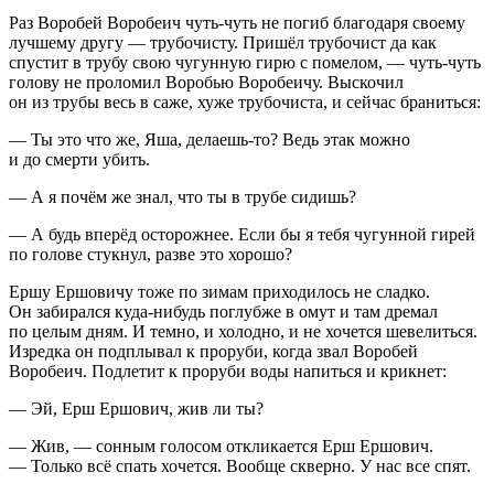
Раз Воробей Воробеич чуть-чуть не погиб благодаря своему
лучшему другу — трубочисту. Пришёл трубочист да как
спустит в трубу свою чугунную гирю с помелом, — чуть-чуть
голову не проломил Воробью Воробеичу. Выскочил
он из трубы весь в саже, хуже трубочиста, и сейчас браниться:
— Ты это что же, Яша, делаешь-то? Ведь этак можно
и до смерти убить.
— А я почём же знал, что ты в трубе сидишь?
— А будь вперёд осторожнее. Если бы я тебя чугунной гирей
по голове стукнул, разве это хорошо?
Ершу Ершовичу тоже по зимам приходилось не сладко.
Он забирался куда-нибудь поглубже в омут и там дремал
по целым дням. И темно, и холодно, и не хочется шевелиться.
Изредка он подплывал к проруби, когда звал Воробей
Воробеич. Подлетит к проруби воды напиться и крикнет:
— Эй, Ерш Ершович, жив ли ты?
— Жив, — сонным голосом откликается Ерш Ершович.
— Только всё спать хочется. Вообще скверно. У нас все спят.