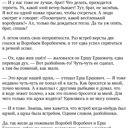
— И у нас тоже не лучше, брат! Что делать, приходится
терпеть. Ух, какой злой ветер бывает! Тут, брат, не заснёшь.
Я всё на одной ножке прыгаю, чтобы согреться. А люди
смотрят и говорят: «Посмотрите, какой весёленький
воробушек!» Ах, только бы дождаться тепла. Да ты уж опять,
брат, спишь?
А летом опять свои неприятности. Раз ястреб версты две
гнался за Воробьем Воробеичем, и тот едва успел спрятаться
в речной осоке.
— Ох, едва жив ушёл! — жаловался он Ершу Ершовичу, едва
переводя дух. — Вот разбойник-то! Чуть-чуть не сцапал,
а там бы поминай, как звали.
— Это вроде нашей щуки, — утешал Ерш Ершович. — Я тоже
недавно чуть-чуть не попал ей в пасть. Как бросится за мной,
точно молния. А я выплыл с другими рыбками и думал, что
в воде лежит полено, а как это полено бросится за мной. Для
чего только эти щуки водятся? Удивляюсь и не могу понять.
— И я тоже. Знаешь, мне кажется, что ястреб когда-нибудь был
щукой, а щука была ястребом. Одним словом, разбойники.
Да, так жили да поживали Воробей Воробеич и Ерш