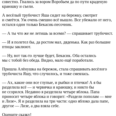
совестно. Гнались за вором Воробьем да по пути краденую
краюшку и съели.
А весёлый трубочист Яша сидит на бережку, смотрит
и смеётся. Уж очень смешно всё вышло. Все убежали от него,
остался один только Бекасик-песочник.
— А ты что же не летишь за всеми? — спрашивает трубочист.
— И я полетел бы, да ростом мал, дяденька. Как раз большие
птицы заклюют.
— Ну, вот так-то лучше будет, Бекасик. Оба остались
мы с тобой без обеда. Видно, мало ещё поработали.
Пришла Алёнушка на бережок, стала спрашивать весёлого
трубочиста Яшу, что случилось, и тоже смеялась.
— Ах, какие они все глупые, и рыбки и птички! А я бы
разделила всё — и червячка и краюшку, и никто бы
не ссорился. Недавно я разделила четыре яблока. Папа
приносит четыре яблока и говорит: «Раздели пополам — мне
и Лизе». Я и разделила на три части: одно яблоко дала папе,
другое — Лизе, а два взяла себе.
Оцените сказку!