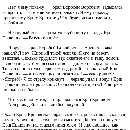
— Нет, я ему покажу! — орал Воробей Воробеич, задыхаясь
от ярости. — Он ещё не знает, каков я. Я ему покажу,
проклятому Ершу Ершовичу! Он будет меня поминать,
разбойник.
— Не слушай его! — крикнул трубочисту из воды Ерш
Ершович. — Всё-то он врёт.
— Я вру? — орал Воробей Воробеич. — А кто червяка
нашёл? Я вру! Жирный такой червяк! Я его на берегу
выкопал. Сколько трудился. Ну, схватил его и тащу домой,
в своё гнездо. У меня семейство — должен я корм носить.
Только вспорхнул с червяком над рекой, а проклятый Ерш
Ершович, — чтоб его щука проглотила! — как крикнет:
«Ястреб!» Я со страху крикнул — червяк упал в воду, а Ерш
Ершович его и проглотил. Это называется врать?! И ястреба
никакого не было.
— Что же, я пошутил, — оправдывался Ерш Ершович.
— А червяк действительно был вкусный.
Около Ерша Ершовича собралась всякая рыба: плотва, караси,
окуни, малявки, — слушают и смеются. Да, ловко пошутил
Ерш Ершович над старым приятелем! И ещё смешнее, как