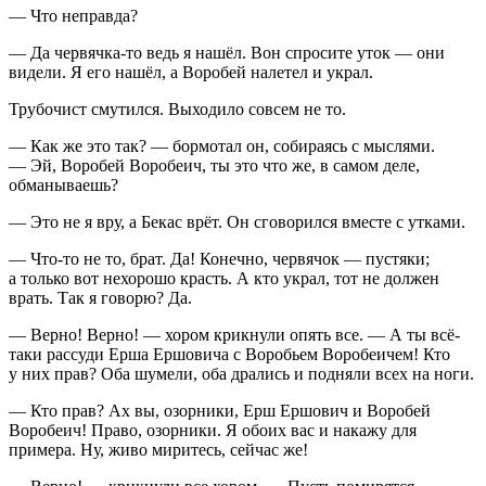
— Что неправда?
— Да червячка-то ведь я нашёл. Вон спросите уток — они
видели. Я его нашёл, а Воробей налетел и украл.
Трубочист смутился. Выходило совсем не то.
— Как же это так? — бормотал он, собираясь с мыслями.
— Эй, Воробей Воробеич, ты это что же, в самом деле,
обманываешь?
— Это не я вру, а Бекас врёт. Он сговорился вместе с утками.
— Что-то не то, брат. Да! Конечно, червячок — пустяки;
а только вот нехорошо красть. А кто украл, тот не должен
врать. Так я говорю? Да.
— Верно! Верно! — хором крикнули опять все. — А ты всё-
таки рассуди Ерша Ершовича с Воробьем Воробеичем! Кто
у них прав? Оба шумели, оба дрались и подняли всех на ноги.
— Кто прав? Ах вы, озорники, Ерш Ершович и Воробей
Воробеич! Право, озорники. Я обоих вас и накажу для
примера. Ну, живо миритесь, сейчас же!