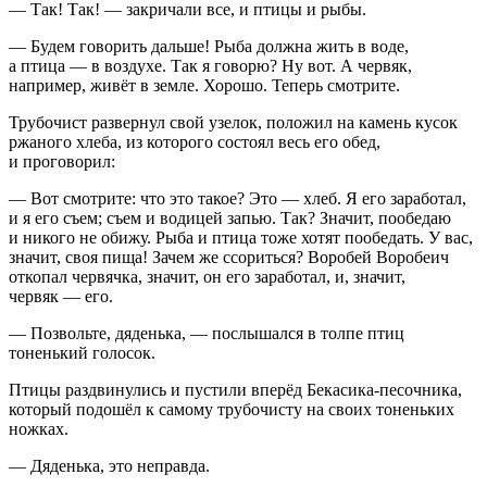
— Так! Так! — закричали все, и птицы и рыбы.
— Будем говорить дальше! Рыба должна жить в воде,
а птица — в воздухе. Так я говорю? Ну вот. А червяк,
например, живёт в земле. Хорошо. Теперь смотрите.
Трубочист развернул свой узелок, положил на камень кусок
ржаного хлеба, из которого состоял весь его обед,
и проговорил:
— Вот смотрите: что это такое? Это — хлеб. Я его заработал,
и я его съем; съем и водицей запью. Так? Значит, пообедаю
и никого не обижу. Рыба и птица тоже хотят пообедать. У вас,
значит, своя пища! Зачем же ссориться? Воробей Воробеич
откопал червячка, значит, он его заработал, и, значит,
червяк — его.
— Позвольте, дяденька, — послышался в толпе птиц
тоненький голосок.
Птицы раздвинулись и пустили вперёд Бекасика-песочника,
который подошёл к самому трубочисту на своих тоненьких
ножках.
— Дяденька, это неправда.