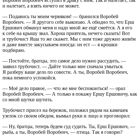
Воробей Воробеич вступил в драку с ним. Так и налетает, так
и налетает, а взять ничего не может.
— Подавись ты моим червяком! — бранился Воробей
Воробеич. — Я другого себе выкопаю. А обидно то, что Ерш
Ершович обманул меня и надо мной же ещё смеётся. А я его
к себе на крышу звал. Хорош приятель, нечего сказать! Вот
и трубочист Яша то же скажет. Мы с ним тоже дружно живём
и даже вместе закусываем иногда: он ест — я крошки
подбираю.
— Постойте, братцы, это самое дело нужно рассудить, —
заявил трубочист. — Дайте только мне сначала умыться.
Я разберу ваше дело по совести. А ты, Воробей Воробеич,
пока немного успокойся.
— Моё дело правое, — что же мне беспокоиться! — орал
Воробей Воробеич. — А только я покажу Ершу Ершовичу, как
со мной шутки шутить.
Трубочист присел на бережок, положил рядом на камешек
узелок со своим обедом, вымыл руки и лицо и проговорил:
— Ну, братцы, теперь будем суд судить. Ты, Ерш Ершович, —
рыба, а ты, Воробей Воробеич, — птица. Так я говорю?