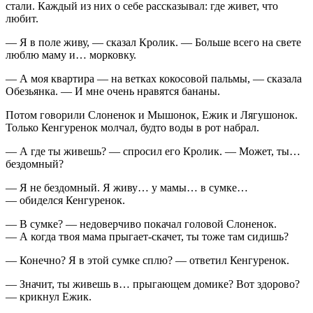
стали. Каждый из них о себе рассказывал: где живет, что
любит.
— Я в поле живу, — сказал Кролик. — Больше всего на свете
люблю маму и… морковку.
— А моя квартира — на ветках кокосовой пальмы, — сказала
Обезьянка. — И мне очень нравятся бананы.
Потом говорили Слоненок и Мышонок, Ежик и Лягушонок.
Только Кенгуренок молчал, будто воды в рот набрал.
— А где ты живешь? — спросил его Кролик. — Может, ты…
бездомный?
— Я не бездомный. Я живу… у мамы… в сумке…
— обиделся Кенгуренок.
— В сумке? — недоверчиво покачал головой Слоненок.
— А когда твоя мама прыгает-скачет, ты тоже там сидишь?
— Конечно? Я в этой сумке сплю? — ответил Кенгуренок.
— Значит, ты живешь в… прыгающем домике? Вот здорово?
— крикнул Ежик.