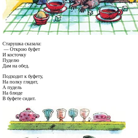
Старушка сказала:
— Открою буфет
И косточку
Пуделю
Дам на обед.
Подходит к буфету,
На полку глядит,
А пудель
На блюде
В буфете сидит.