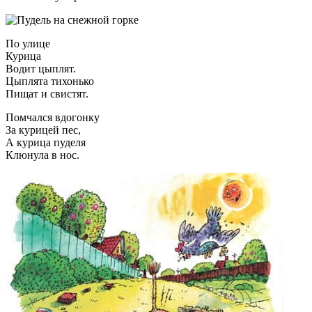
По улице
Курица
Водит цыплят.
Цыплята тихонько
Пищат и свистят.
Помчался вдогонку
За курицей пес,
А курица пуделя
Клюнула в нос.