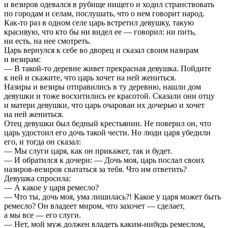
и везиров одевался в рубище нищего и ходил странствовать
по городам и селам, послушать, что о нем говорит народ.
Как-то раз в одном селе царь встретил девушку, такую
красивую, что кто бы ни видел ее — говорил: ни пить,
ни есть, на нее смотреть.
Царь вернулся к себе во дворец и сказал своим назирам
и везирам:
— В такой-то деревне живет прекрасная девушка. Пойдите
к ней и скажите, что царь хочет на ней жениться.
Назиры и везиры отправились в ту деревню, нашли дом
девушки и тоже восхитились ее красотой. Сказали они отцу
и матери девушки, что царь очарован их дочерью и хочет
на ней жениться.
Отец девушки был бедный крестьянин. Не поверил он, что
царь удостоил его дочь такой чести. Но люди царя убедили
его, и тогда он сказал:
— Мы слуги царя, как он прикажет, так и будет.
— И обратился к дочери: — Дочь моя, царь послал своих
назиров-везиров свататься за тебя. Что им ответить?
Девушка спросила:
— А какое у царя ремесло?
— Что ты, дочь моя, ума лишилась?! Какое у царя может быть
ремесло? Он владеет миром, что захочет — сделает,
а мы все — его слуги.
— Нет, мой муж должен владеть каким-нибудь ремеслом,