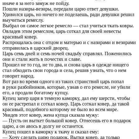
иначе я за него замуж не пойду.
Пошли назиры-везиры, передали царю ответ девушки.
Удивился царь, но ничего не поделаешь, ради девушки решил
выучиться ремеслу.
Выбрал он самое легкое ремесло — стал учиться ткать ковры.
Овладев этим ремеслом, царь соткал для своей невесты
красивый ковер.
Распрощалась она с отцом и матерью и с назирами и везирами
отправилась в царский дворец.
Царь семь дней и семь ночей свадьбу справлял. Поженились
они и стали жить в почестях и славе.
Прошел не то год, не то два, и снова царь в одежде нищего
стал обходить свои города и села, решив узнать, что о нем
говорит народ.
Вот раз во время одного из таких странствий царь попал
в руки разбойников, которые, узнав о его ремесле, не убили
его, а продали богатому купцу.
Купец запер царя в темную каморку, дал ему шерсти, чтобы
он ее растрепал и соткал ковер. Царь соткал ковер, да такой
красивый, подобного которому не было во всем мире.
Увидев этот ковер, жена купца сказала мужу:
— Пусть он выткет большой ковер. Отнесешь его в подарок
царю, а он авось в долгу не останется.
Купец пошел в каморку к ткачу и сказал ему:
— Хочу сделать царю подарок. Вытки ковер, да только