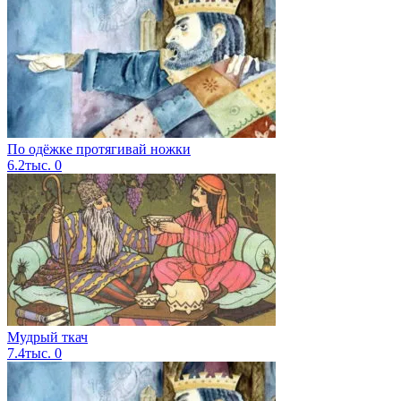
По одёжке протягивай ножки
6.2тыс.
0
Мудрый ткач
7.4тыс.
0