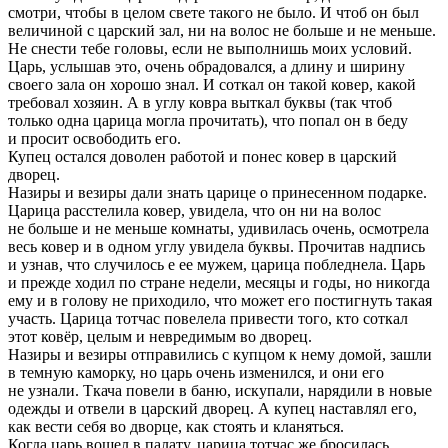
смотри, чтобы в целом свете такого не было. И чтоб он был
величиной с царский зал, ни на волос не больше и не меньше.
Не снести тебе головы, если не выполнишь моих условий.
Царь, услышав это, очень обрадовался, а длину и ширину
своего зала он хорошо знал. И соткал он такой ковер, какой
требовал хозяин. А в углу ковра выткал буквы (так чтоб
только одна царица могла прочитать), что попал он в беду
и просит освободить его.
Купец остался доволен работой и понес ковер в царский
дворец.
Назиры и везиры дали знать царице о принесенном подарке.
Царица расстелила ковер, увидела, что он ни на волос
не больше и не меньше комнаты, удивилась очень, осмотрела
весь ковер и в одном углу увидела буквы. Прочитав надпись
и узнав, что случилось е ее мужем, царица побледнела. Царь
и прежде ходил по стране недели, месяцы и годы, но никогда
ему и в голову не приходило, что может его постигнуть такая
участь. Царица тотчас повелела привести того, кто соткал
этот ковёр, целым и невредимым во дворец.
Назиры и везиры отправились с купцом к нему домой, зашли
в темную каморку, но царь очень изменился, и они его
не узнали. Ткача повели в баню, искупали, нарядили в новые
одежды и отвели в царский дворец. А купец наставлял его,
как вести себя во дворце, как стоять и кланяться.
Когда царь вошел в палату, царица тотчас же бросилась