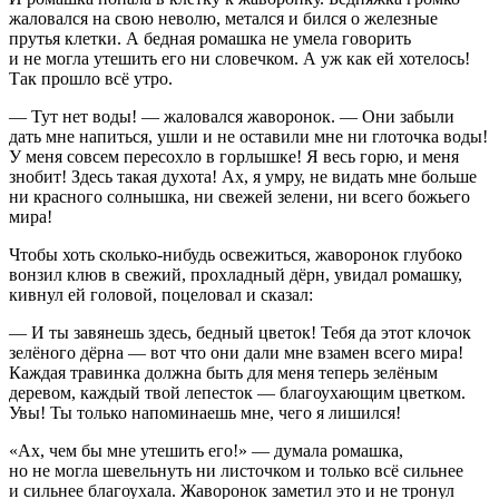
жаловался на свою неволю, метался и бился о железные
прутья клетки. А бедная ромашка не умела говорить
и не могла утешить его ни словечком. А уж как ей хотелось!
Так прошло всё утро.
— Тут нет воды! — жаловался жаворонок. — Они забыли
дать мне напиться, ушли и не оставили мне ни глоточка воды!
У меня совсем пересохло в горлышке! Я весь горю, и меня
знобит! Здесь такая духота! Ах, я умру, не видать мне больше
ни красного солнышка, ни свежей зелени, ни всего божьего
мира!
Чтобы хоть сколько-нибудь освежиться, жаворонок глубоко
вонзил клюв в свежий, прохладный дёрн, увидал ромашку,
кивнул ей головой, поцеловал и сказал:
— И ты завянешь здесь, бедный цветок! Тебя да этот клочок
зелёного дёрна — вот что они дали мне взамен всего мира!
Каждая травинка должна быть для меня теперь зелёным
деревом, каждый твой лепесток — благоухающим цветком.
Увы! Ты только напоминаешь мне, чего я лишился!
«Ах, чем бы мне утешить его!» — думала ромашка,
но не могла шевельнуть ни листочком и только всё сильнее
и сильнее благоухала. Жаворонок заметил это и не тронул