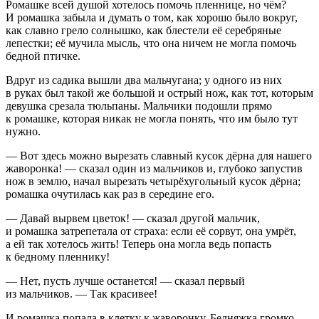
Ромашке всей душой хотелось помочь пленнице, но чём?
И ромашка забыла и думать о том, как хорошо было вокруг,
как славно грело солнышко, как блестели её серебряные
лепестки; её мучила мысль, что она ничем не могла помочь
бедной птичке.
Вдруг из садика вышли два мальчугана; у одного из них
в руках был такой же большой и острый нож, как тот, которым
девушка срезала тюльпаны. Мальчики подошли прямо
к ромашке, которая никак не могла понять, что им было тут
нужно.
— Вот здесь можно вырезать славный кусок дёрна для нашего
жаворонка! — сказал один из мальчиков и, глубоко запустив
нож в землю, начал вырезать четырёхугольный кусок дёрна;
ромашка очутилась как раз в середине его.
— Давай вырвем цветок! — сказал другой мальчик,
и ромашка затрепетала от страха: если её сорвут, она умрёт,
а ей так хотелось жить! Теперь она могла ведь попасть
к бедному пленнику!
— Нет, пусть лучше останется! — сказал первый
из мальчиков. — Так красивее!
И ромашка попала в клетку к жаворонку. Бедняжка громко