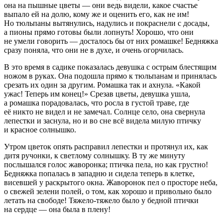
она на пышные цветы — они ведь видели, какое счастье
выпало ей на долю, кому же и оценить его, как не им!
Но тюльпаны вытянулись, надулись и покраснели с досады,
а пионы прямо готовы были лопнуть! Хорошо, что они
не умели говорить — досталось бы от них ромашке! Бедняжка
сразу поняла, что они не в духе, и очень огорчилась.
В это время в садике показалась девушка с острым блестящим
ножом в руках. Она подошла прямо к тюльпанам и принялась
срезать их один за другим. Ромашка так и ахнула. «Какой
ужас! Теперь им конец!» Срезав цветы, девушка ушла,
а ромашка порадовалась, что росла в густой траве, где
её никто не видел и не замечал. Солнце село, она свернула
лепестки и заснула, но и во сне всё видела милую птичку
и красное солнышко.
Утром цветок опять расправил лепестки и протянул их, как
дитя ручонки, к светлому солнышку. В ту же минуту
послышался голос жаворонка; птичка пела, но как грустно!
Бедняжка попалась в западню и сидела теперь в клетке,
висевшей у раскрытого окна. Жаворонок пел о просторе неба,
о свежей зелени полей, о том, как хорошо и привольно было
летать на свободе! Тяжело-тяжело было у бедной птички
на сердце — она была в плену!