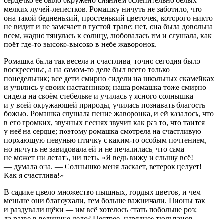
сердечко её было окружено сиянием ослепительно белых
мелких лучей-лепестков. Ромашку ничуть не заботило, что
она такой бедненький, простенький цветочек, которого никто
не видит и не замечает в густой траве; нет, она была довольна
всем, жадно тянулась к солнцу, любовалась им и слушала, как
поёт где-то высоко-высоко в небе жаворонок.
Ромашка была так весела и счастлива, точно сегодня было
воскресенье, а на самом-то деле был всего только
понедельник; все дети смирно сидели на школьных скамейках
и учились у своих наставников; наша ромашка тоже смирно
сидела на своём стебельке и училась у ясного солнышка
и у всей окружающей природы, училась познавать благость
божью. Ромашка слушала пение жаворонка, и ей казалось, что
в его громких, звучных песнях звучит как раз то, что таится
у неё на сердце; поэтому ромашка смотрела на счастливую
порхающую певунью птичку с каким-то особым почтением,
но ничуть не завидовала ей и не печалилась, что сама
не может ни летать, ни петь. «Я ведь вижу и слышу всё!
— думала она. — Солнышко меня ласкает, ветерок целует!
Как я счастлива!»
В садике цвело множество пышных, гордых цветов, и чем
меньше они благоухали, тем больше важничали. Пионы так
и раздували щёки — им всё хотелось стать побольше роз;
да разве в величине дело? Пестрее, наряднее тюльпанов