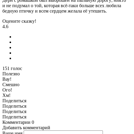
Дёрн с ромашкой был выброшен на пыльную дорогу; никто
и не подумал о той, которая всё-таки больше всех любила
бедную птичку и всем сердцем желала её утешить.
Оцените сказку!
4.6
151
голос
Полезно
Вау!
Смешно
Ого!
Хм!
Поделиться
Поделиться
Поделиться
Поделиться
Комментарии
0
Добавить комментарий
Ваше имя