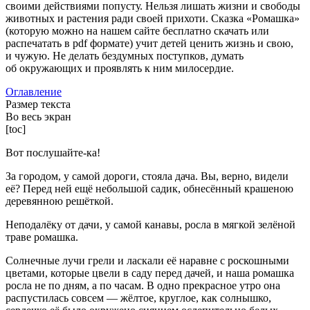
своими действиями попусту. Нельзя лишать жизни и свободы
животных и растения ради своей прихоти. Сказка «Ромашка»
(которую можно на нашем сайте бесплатно скачать или
распечатать в pdf формате) учит детей ценить жизнь и свою,
и чужую. Не делать бездумных поступков, думать
об окружающих и проявлять к ним милосердие.
Оглавление
Размер текста
Во весь экран
[toc]
Вот послушайте-ка!
За городом, у самой дороги, стояла дача. Вы, верно, видели
её? Перед ней ещё небольшой садик, обнесённый крашеною
деревянною решёткой.
Неподалёку от дачи, у самой канавы, росла в мягкой зелёной
траве ромашка.
Солнечные лучи грели и ласкали её наравне с роскошными
цветами, которые цвели в саду перед дачей, и наша ромашка
росла не по дням, а по часам. В одно прекрасное утро она
распустилась совсем — жёлтое, круглое, как солнышко,