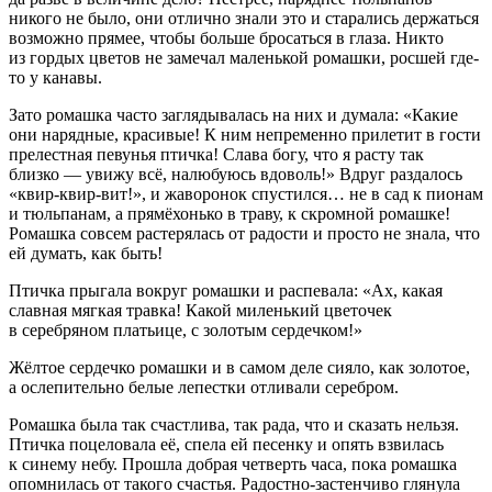
никого не было, они отлично знали это и старались держаться
возможно прямее, чтобы больше бросаться в глаза. Никто
из гордых цветов не замечал маленькой ромашки, росшей где-
то у канавы.
Зато ромашка часто заглядывалась на них и думала: «Какие
они нарядные, красивые! К ним непременно прилетит в гости
прелестная певунья птичка! Слава богу, что я расту так
близко — увижу всё, налюбуюсь вдоволь!» Вдруг раздалось
«квир-квир-вит!», и жаворонок спустился… не в сад к пионам
и тюльпанам, а прямёхонько в траву, к скромной ромашке!
Ромашка совсем растерялась от радости и просто не знала, что
ей думать, как быть!
Птичка прыгала вокруг ромашки и распевала: «Ах, какая
славная мягкая травка! Какой миленький цветочек
в серебряном платьице, с золотым сердечком!»
Жёлтое сердечко ромашки и в самом деле сияло, как золотое,
а ослепительно белые лепестки отливали серебром.
Ромашка была так счастлива, так рада, что и сказать нельзя.
Птичка поцеловала её, спела ей песенку и опять взвилась
к синему небу. Прошла добрая четверть часа, пока ромашка
опомнилась от такого счастья. Радостно-застенчиво глянула