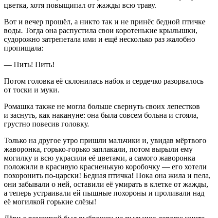
цветка, хотя повыщипал от жажды всю траву.
Вот и вечер прошёл, а никто так и не принёс бедной птичке
воды. Тогда она распустила свои коротенькие крылышки,
судорожно затрепетала ими и ещё несколько раз жалобно
пропищала:
— Пить! Пить!
Потом головка её склонилась набок и сердечко разорвалось
от тоски и муки.
Ромашка также не могла больше свернуть своих лепестков
и заснуть, как накануне: она была совсем больна и стояла,
грустно повесив головку.
Только на другое утро пришли мальчики и, увидав мёртвого
жаворонка, горько-горько заплакали, потом вырыли ему
могилку и всю украсили её цветами, а самого жаворонка
положили в красивую красненькую коробочку — его хотели
похоронить по-царски! Бедная птичка! Пока она жила и пела,
они забывали о ней, оставили её умирать в клетке от жажды,
а теперь устраивали ей пышные похороны и проливали над
её могилкой горькие слёзы!