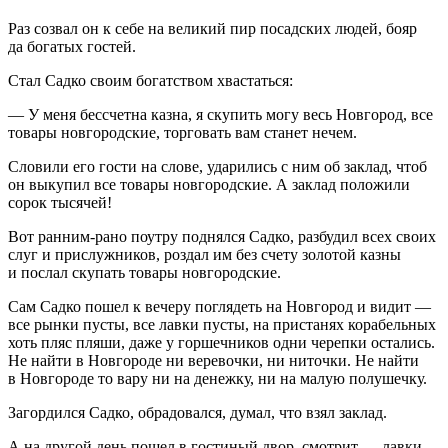
Раз созвал он к себе на великий пир посадских людей, бояр
да богатых гостей.
Стал Садко своим богатством хвастаться:
— У меня бессчетна казна, я скупить могу весь Новгород, все
товары новгородские, торговать вам станет нечем.
Словили его гости на слове, ударились с ним об заклад, чтоб
он выкупил все товары новгородские. А заклад положили
сорок тысячей!
Вот ранним-рано поутру поднялся Садко, разбудил всех своих
слуг и прислужников, роздал им без счету золотой казны
и послал скупать товары новгородские.
Сам Садко пошел к вечеру поглядеть на Новгород и видит —
все рынки пусты, все лавки пусты, на пристанях корабельных
хоть пляс пляши, даже у горшечников одни черепки остались.
Не найти в Новгороде ни веревочки, ни ниточки. Не найти
в Новгороде то вару ни на денежку, ни на малую полушечку.
Загордился Садко, обрадовался, думал, что взял заклад.
А на другой день пошел в гостиный двор, смотрит — лавки