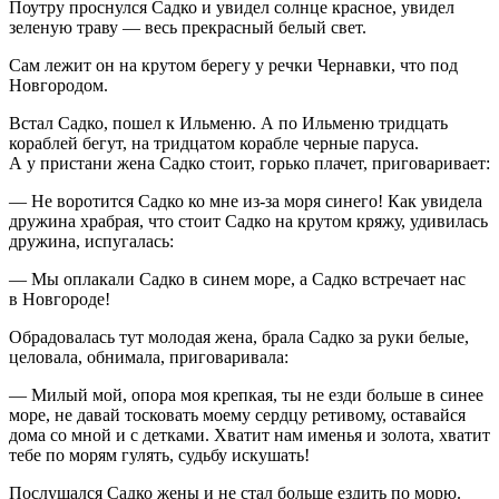
Поутру проснулся Садко и увидел солнце красное, увидел
зеленую траву — весь прекрасный белый свет.
Сам лежит он на крутом берегу у речки Чернавки, что под
Новгородом.
Встал Садко, пошел к Ильменю. А по Ильменю тридцать
кораблей бегут, на тридцатом корабле черные паруса.
А у пристани жена Садко стоит, горько плачет, приговаривает:
— Не воротится Садко ко мне из-за моря синего! Как увидела
дружина храбрая, что стоит Садко на крутом кряжу, удивилась
дружина, испугалась:
— Мы оплакали Садко в синем море, а Садко встречает нас
в Новгороде!
Обрадовалась тут молодая жена, брала Садко за руки белые,
целовала, обнимала, приговаривала:
— Милый мой, опора моя крепкая, ты не езди больше в синее
море, не давай тосковать моему сердцу ретивому, оставайся
дома со мной и с детками. Хватит нам именья и золота, хватит
тебе по морям гулять, судьбу искушать!
Послушался Садко жены и не стал больше ездить по морю.