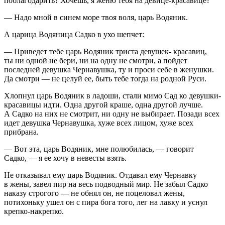
поблагодарить? Хочешь, я женю тебя на девице-красавице?
— Надо мной в синем море твоя воля, царь Водяник.
А царица Водяница Садко в ухо шепчет:
— Приведет тебе царь Водяник триста девушек- красавиц,
ты ни одной не бери, ни на одну не смотри, а пойдет
последней девушка Чернавушка, ту и проси себе в женушки.
Да смотри — не целуй ее, быть тебе тогда на родной Руси.
Хлопнул царь Водяник в ладоши, стали мимо Сад ко девушки-
красавицы идти. Одна другой краше, одна другой лучше.
А Садко на них не смотрит, ни одну не выбирает. Позади всех
идет девушка Чернавушка, хуже всех лицом, хуже всех
прибрана.
— Вот эта, царь Водяник, мне полюбилась, — говорит
Садко, — я ее хочу в невесты взять.
Не отказывал ему царь Водяник. Отдавал ему Чернавку
в жены, завел пир на весь подводный мир. Не забыл Садко
наказу строгого — не обнял он, не поцеловал жены,
потихоньку ушел он с пира бога того, лег на лавку и уснул
крепко-накрепко.