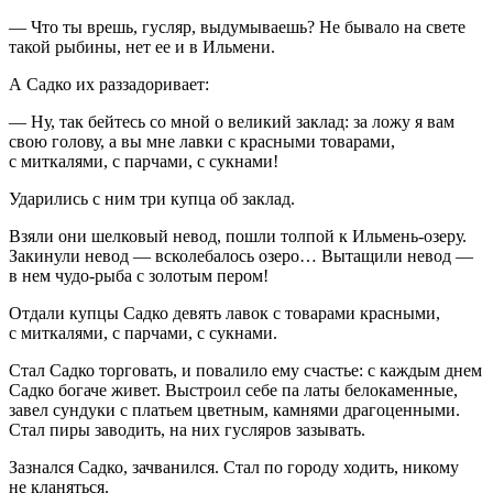
— Что ты врешь, гусляр, выдумываешь? Не бывало на свете
такой рыбины, нет ее и в Ильмени.
А Садко их раззадоривает:
— Ну, так бейтесь со мной о великий заклад: за ложу я вам
свою голову, а вы мне лавки с красными товарами,
с миткалями, с парчами, с сукнами!
Ударились с ним три купца об заклад.
Взяли они шелковый невод, пошли толпой к Ильмень-озеру.
Закинули невод — всколебалось озеро… Вытащили невод —
в нем чудо-рыба с золотым пером!
Отдали купцы Садко девять лавок с товарами красными,
с миткалями, с парчами, с сукнами.
Стал Садко торговать, и повалило ему счастье: с каждым днем
Садко богаче живет. Выстроил себе па латы белокаменные,
завел сундуки с платьем цветным, камнями драгоценными.
Стал пиры заводить, на них гусляров зазывать.
Зазнался Садко, зачванился. Стал по городу ходить, никому
не кланяться.