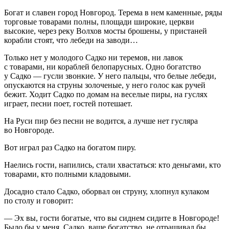
Богат и славен город Новгород. Терема в нем каменные, ряды
торговые товарами полны, площади широкие, церкви
высокие, через реку Волхов мосты брошены, у пристаней
корабли стоят, что лебеди на заводи…
Только нет у молодого Садко ни теремов, ни лавок
с товарами, ни кораблей белопарусных. Одно богатство
у Садко — гусли звонкие. У него пальцы, что белые лебеди,
опускаются на струны золоченые, у него голос как ручей
бежит. Ходит Садко по домам на веселые пиры, на гуслях
играет, песни поет, гостей потешает.
На Руси пир без песни не водится, а лучше нет гусляра
во Новгороде.
Вот играл раз Садко на богатом пиру.
Наелись гости, напились, стали хвастаться: кто деньгами, кто
товарами, кто полными кладовыми.
Досадно стало Садко, оборвал он струну, хлопнул кулаком
по столу и говорит:
— Эх вы, гости богатые, что вы сиднем сидите в Новгороде!
Было бы у меня, Садко, ваше богатство, не отращивал бы