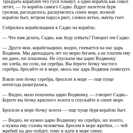
Тридцать кораблей что гуси плывут, а один корабль как сокол
летит, — то корабль самого Садко. Вдруг налетела буря
грозная, расходилось, расшумелось синее море, волной
корабли бьет, ветром паруса рвет, словно ветки, мачты гнет.
Собрались корабельщики к Садко на корабль:
— Что нам делать, Садко, как беду избыть? Говорит им Садко:
— Други мои, корабельщики, видно, гневается на нас царь
Водяник. Мы двенадцать лет по морю бегаем, а не платим ему
ни дани, ни пошлины. Не спускали мы царю Водянику
ни хлеба, ни соли, ни серебра. Вы берите бочку чистого
серебра, бросайте ее в море, авось нас царь Водяник помилует.
Взяли они бочку серебра, бросили в море — еще пуще
непогода разыгралась.
— Видно, мало пошлины царю Водянику, — говорит Садко.-
Берите вы бочку красного золота и спускайте в синее море.
Бросили в море бочку золота — еще пуще буря корабли бьет.
— Видно, не нужно царю Водянику ни серебро, ни золото,
а нужна ему голова человечья. Бросим в море жребии, — чей
жребий на дно пойдет, тому и идти в море синее.