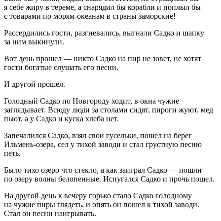
я себе жиру в тереме, а снарядил бы корабли и поплыл бы
с товарами по морям-океанам в страны заморские!
Рассердились гости, разгневались, выгнали Садко и шапку
за ним выкинули.
Вот день прошел — никто Садко на пир не зовет, не хотят
гости богатые слушать его песни.
И другой прошел.
Голодный Садко по Новгороду ходит, в окна чужие
заглядывает. Всюду люди за столами сидят, пироги жуют, мед
пьют, а у Садко и куска хлеба нет.
Запечалился Садко, взял свои гусельки, пошел на берег
Ильмень-озера, сел у тихой заводи и стал грустную песню
петь.
Было тихо озеро что стекло, а как заиграл Садко — пошли
по озеру волны белопенные. Испугался Садко и прочь пошел.
На другой день к вечеру горько стало Садко голодному
на чужие пиры глядеть, и опять он пошел к тихой заводи.
Стал он песни наигрывать.