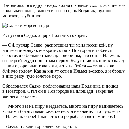
Взволновалось вдруг озеро, волна с волной сходилась, песком
вода замутилась, вышел из озера царь Водяник, чудище
морское, глубинное.
Испугался Садко, а царь Водяник говорит:
— Ой, гусляр Садко, распотешил ты меня песен кой, ну
и я тебя пожалую: возвратись ты в Новгород и побейся
с гостями о большой заклад. Говори им, что есть в Ильмень-
озере рыба-чудо с золотым пером. Будут ставить они в заклад
лавки с дорогими товарами, а ты не бойся — ставь свою
буйную голову. Как за кинут сети в Ильмень-озеро, я и брошу
в них рыбу-чудо золотое перо.
Обрадовался Садко, поблагодарил царя Водяника и пошел
в Новгород. Стал он в Новгороде на площади, закричал
зычным голосом:
— Много вы на пиру наедаетесь, много на пиру напиваетесь,
всякими богатствами хвастаетесь, а не знаете, что чудо есть
в Ильмень-озере! Плавает в озере рыба с золотым пером!
Набежали люди торговые, заспорили: