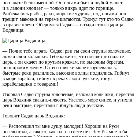
по палате белокаменной. Он ногами бьет и шубой машет,
и в ладони хлопает — только вихрь идет по горнице.
Разбежались рыбы, раки, морские чудища, под ногами пол
трещит, маковки на тереме шатаются. Тронул тут кто-то Садко
в правое плечо. Обернулся Садко — позади стоит царица
Водяница.
— Полно тебе играть, Садко; рви ты свои струны золоченые,
ломай свои колышки. Тебе кажется, что пляшет по палате
царь, а он скачет по крутым кряжам, по высоким берегам,
по широким мелям. От его пляски море взбушевалось,
быстрые реки разлились, высокие волны поднялись. Гибнут
в море корабли, гибнут в реках люди русские, тонут
корабельщики с товарами!
Изорвал Садко струны золоченые, изломал колышки, перестал
царь Водяник скакать-плясать. Улеглось море синее, и утихли
реки быстрые, перестали гибнуть люди русские.
Говорит Садко царь Водяник:
— Распотешил ты мне душу, молодец! Хороши на Руси
песельники, а такого, как ты, на свете нет. Чем бы мне тебя