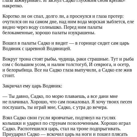
глаза зажмуривает. И заснул Садко глубоким сном крепко-
накрепко.
Коротко ли он спал, долго ли, а проснулся и глаза протер:
очутился он на самом дне, над ним вода морская зыблется, еле
видно через воду солнышко. Перед ним палаты
белокаменные, хорошо палаты изукрашены.
Вошел в палаты Садко и видит — в горнице сидит сам царь
Водяник с царевной Водяницей.
Вокруг трона стоят рыбы, чудища, раки страшные. Тут и рыба
сом с большим усом, и налим толстогуб, И севрюга, и осетр,
и белорыбица. Все на Садко глаза выпучили, а Садко еле жив
стоит.
Закричал ему царь Водяник:
— Ты давно, Садко, по морю плаваешь, а все дани мне
не плачивал. Хорошо, что сам пожаловал. Я хочу твоих песен
послушать, ты играй мне, Садко, с утра до вечера.
Взял Садко свои гусли яровчатые, подтянул на гуслях
колышки и ударил по струнам позолоченным. Хорошо играл
Садко. Распотешился царь, стал на троне подпрыгивать.
Приударил Садко — вскочил царь на ноги и пошел плясать