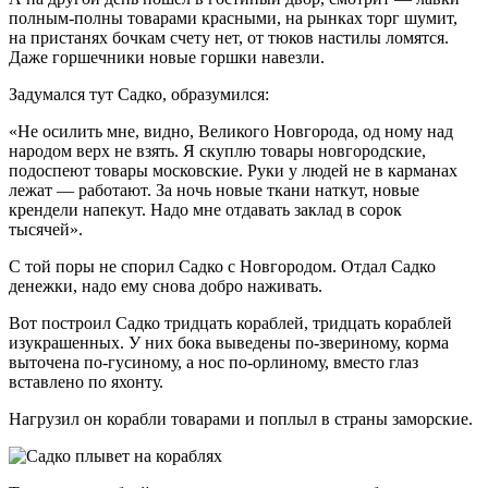
полным-полны товарами красными, на рынках торг шумит,
на пристанях бочкам счету нет, от тюков настилы ломятся.
Даже горшечники новые горшки навезли.
Задумался тут Садко, образумился:
«Не осилить мне, видно, Великого Новгорода, од ному над
народом верх не взять. Я скуплю товары новгородские,
подоспеют товары московские. Руки у людей не в карманах
лежат — работают. За ночь новые ткани наткут, новые
крендели напекут. Надо мне отдавать заклад в сорок
тысячей».
С той поры не спорил Садко с Новгородом. Отдал Садко
денежки, надо ему снова добро наживать.
Вот построил Садко тридцать кораблей, тридцать кораблей
изукрашенных. У них бока выведены по-звериному, корма
выточена по-гусиному, а нос по-орлиному, вместо глаз
вставлено по яхонту.
Нагрузил он корабли товарами и поплыл в страны заморские.