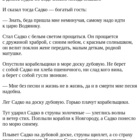
И сказал тогда Садко — богатый гость:
— Знать, беда пришла мне неминучая, самому надо идти
к царю Водянику.
Стал Садко с белым светом прощаться. Он прощается
с дружиной храброй, с синим небом, с красным солнышком,
он велит поклон жене передать, малым деткам, родной
матушке.
Опустили корабельщики в море доску дубовую. Не берет
с собой Садко ни хлеба пшеничного, ни слад кого вина,
а берет с собой гусли звонкие.
— Мне без песни и жизнь не в жизнь, да и в смерти мне песня
надобна.
Лег Садко на доску дубовую. Горько плачут корабельщики.
Тут ударил Садко в струны золоченые — улеглись волны
и ветер стих. Поплыли корабли к Новгороду, а Садко понесло
по морю синему.
Плывет Садко на дубовой доске, струны щиплет, а со страху