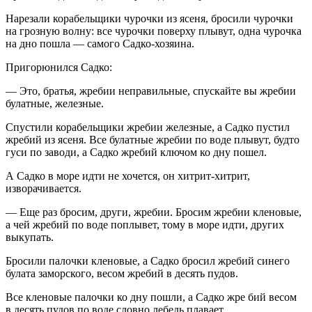
Нарезали корабельщики чурочки из ясеня, бросили чурочки
на грозную волну: все чурочки поверху плывут, одна чурочка
на дно пошла — самого Садко-хозяина.
Пригорюнился Садко:
— Это, братья, жребии неправильные, спускайте вы жребии
булатные, железные.
Спустили корабельщики жребии железные, а Садко пустил
жребий из ясеня. Все булатные жребии по воде плывут, будто
гуси по заводи, а Садко жребий ключом ко дну пошел.
А Садко в море идти не хочется, он хитрит-хитрит,
изворачивается.
— Еще раз бросим, други, жребии. Бросим жребии кленовые,
а чей жребий по воде поплывет, тому в море идти, других
выкупать.
Бросили палочки кленовые, а Садко бросил жребий синего
булата заморского, весом жребий в десять пудов.
Все кленовые палочки ко дну пошли, а Садко жре бий весом
в десять пудов по воде словно лебедь плавает.