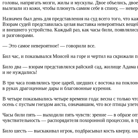
головы, напрягать мозги, жилы и мускулы. Двое объелись, двое
вылезали из кожи, чтобы плюнуть самим себе в спину, — неверо
Назначен был день для представления на суд всего того, что к
Взорам судей представилась целая выставка невероятных вещей
и внешнего устройства. Каждый раз, как часы били, появляли
и разговорами.
— Это самое невероятное! — говорили все.
Бил час, и показывался Моисей на горе и чертил на скрижали п
Било два — взорам представлялся райский сад, жилище Адама и 
и не нуждались!
В три часа появлялись трое царей, шедших с востока на поклон
в руках драгоценные дары и благовонные курения.
В четыре показывались четыре времени года: весна с только чт
осень с пустым гнездом аиста, означавшим, что все птицы улет
Часы били пять — выходили пять чувств: зрение — в образе о
чувствительность — распорядителя похоронной процессии, в т
Било шесть — выскакивал игрок, подбрасывал кость кверху, он