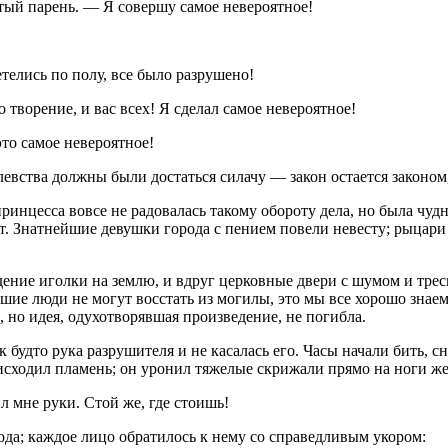
тый парень. — Я совершу самое невероятное!
телись по полу, все было разрушено!
 творение, и вас всех! Я сделал самое невероятное!
то самое невероятное!
олевства должны были достаться силачу — закон остается законом
принцесса вовсе не радовалась такому обороту дела, но была чуд
 Знатнейшие девушки города с пением повели невесту; рыцари т
ение иголки на землю, и вдруг церковные двери с шумом и трес
ие люди не могут восстать из могилы, это мы все хорошо знаем,
 но идея, одухотворявшая произведение, не погибла.
будто рука разрушителя и не касалась его. Часы начали бить, сн
 исходил пламень; он уронил тяжелые скрижали прямо на ноги же
 мне руки. Стой же, где стоишь!
ода; каждое лицо обратилось к нему со справедливым укором: