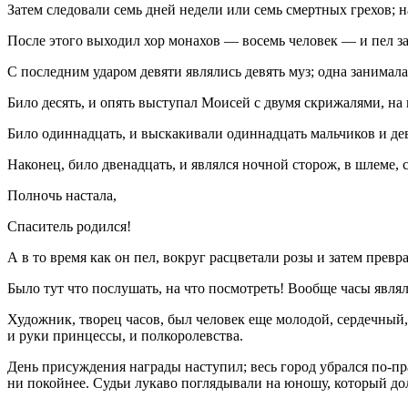
Затем следовали семь дней недели или семь смертных грехов; н
После этого выходил хор монахов — восемь человек — и пел з
С последним ударом девяти являлись девять муз; одна занимала
Било десять, и опять выступал Моисей с двумя скрижалями, на 
Било одиннадцать, и выскакивали одиннадцать мальчиков и де
Наконец, било двенадцать, и являлся ночной сторож, в шлеме, 
Полночь настала,
Спаситель родился!
А в то время как он пел, вокруг расцветали розы и затем пре
Было тут что послушать, на что посмотреть! Вообще часы явл
Художник, творец часов, был человек еще молодой, сердечный
и руки принцессы, и полкоролевства.
День присуждения награды наступил; весь город убрался по-пра
ни покойнее. Судьи лукаво поглядывали на юношу, который долж