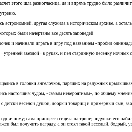
асчет этого шла разногласица, да и впрямь трудно было различит
аутреню.
сь астрономией, другая служила в историческом архиве, а осталь
которых были начертаны все десять заповедей.
вочек и начинали играть в игру под названием «пробил одиннад
с «утренней звездой» в руках, и пел старинную песенку ночных 
вращались в головки ангелочков, парящих на радужных крылышках
ялись настоящим чудом, «самым невероятным», по общему мнени
, с детски веселой душой, добрый товарищ и примерный сын, за
здничному; сама принцесса сидела на троне; подушки его набили
ен был получить награду, а он стоял такой веселый, бодрый, ув