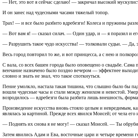
— Нет, это вот я сейчас сделаю! — закричал высокий мускулис
И он занес над чудесными часами тяжелый топор.
Трах! — и все было разбито вдребезги! Колеса и пружины разле
— Вот вам я! — сказал силач. — Один удар, и — я поразил и его
— Разрушить такое чудо искусства! — толковали судьи. — Да, э
Весь город повторил то же, и вот принцесса, а с нею и полкор
С вала, со всех башен города было оповещено о свадьбе. Сама 
венчание назначено было поздно вечером — эффектнее выходит.
словно и знать не знал, что такое споткнуться.
Пение умолкло, настала такая тишина, что слышно было бы пад
вошли чудесные часы и стали между женихом и невестой. Умерш
возродилось — вдребезги была разбита лишь внешность, форма,
Произведение искусства вновь стояло целым и невредимым, как 
являлась за картиной. Прежде всех явился Моисей; от чела его
— Поднять их снова я не могу! — сказал Моисей. — Ты обрубил
Затем явились Адам и Ева, восточные цари и четыре времени г