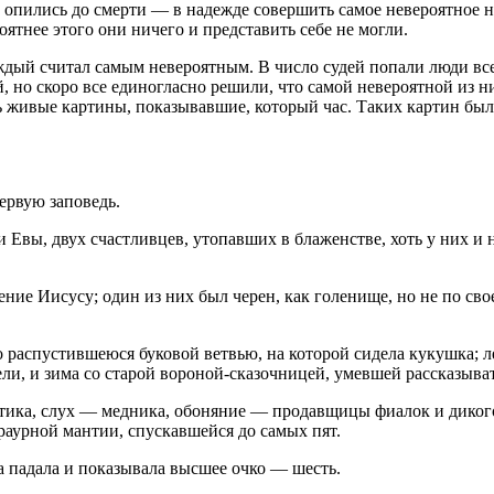
 опились до смерти — в надежде совершить самое невероятное на
ятнее этого они ничего и представить себе не могли.
аждый считал самым невероятным. В число судей попали люди все
, но скоро все единогласно решили, что самой невероятной из 
сь живые картины, показывавшие, который час. Таких картин бы
ервую заповедь.
Евы, двух счастливцев, утопавших в блаженстве, хоть у них и н
ение Иисусу; один из них был черен, как голенище, но не по сво
о распустившеюся буковой ветвью, на которой сидела кукушка; л
ели, и зима со старой вороной-сказочницей, умевшей рассказыват
птика, слух — медника, обоняние — продавщицы фиалок и дикого
раурной мантии, спускавшейся до самых пят.
а падала и показывала высшее очко — шесть.