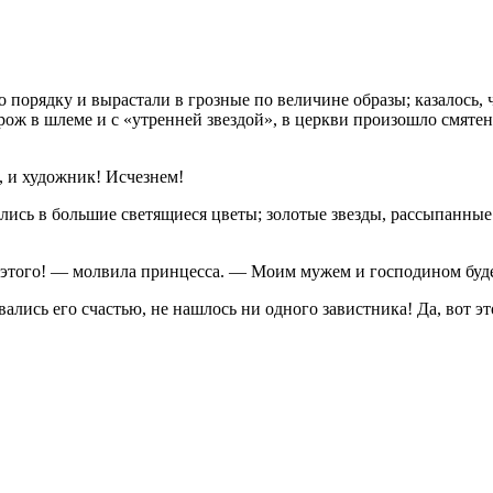
порядку и вырастали в грозные по величине образы; казалось, ч
рож в шлеме и с «утренней звездой», в церкви произошло смятен
, и художник! Исчезнем!
лись в большие светящиеся цветы; золотые звезды, рассыпанные п
 этого! — молвила принцесса. — Моим мужем и господином буде
вались его счастью, не нашлось ни одного завистника! Да, вот эт