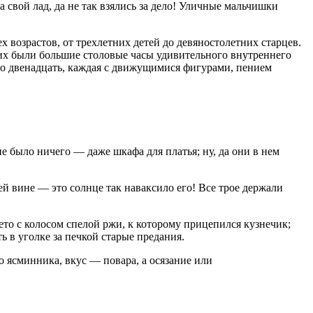
 свой лад, да не так взялись за дело! Уличные мальчишки
х возрастов, от трехлетних детей до девяностолетних старцев.
них были большие столовые часы удивительного внутреннего
ло двенадцать, каждая с движущимися фигурами, пением
е было ничего — даже шкафа для платья; ну, да они в нем
ей вине — это солнце так наваксило его! Все трое держали
ето с колосом спелой ржи, к которому прицепился кузнечик;
ь в уголке за печкой старые предания.
 ясминника, вкус — повара, а осязание или