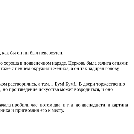
, как бы он ни был невероятен.
но хороша в подвенечном наряде. Церковь была залита огнями;
оже с пением окружили жениха, а он так задирал голову,
ком растворились, а там… Бум! Бум!.. В двери торжественно
 но произведение искусства может возродиться, и оно
ачала пробили час, потом два,
и т. д.
до двенадцати, и картина
ниха и пригвоздил его к месту.