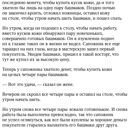
последнюю монету, чтобы купить кусок кожи, да и того
хватило бы лишь на одну пару башмаков. Поздно ночью
он закончил кроить, отложил ножницы, оставил кожу
на столе, чтобы утром начать шить башмаки, и пошел спать.
Но утром, когда он подошел к столу, чтобы начать работу,
вместо кусков кожи обнаружил пару новехоньких,
совершенно готовых башмаков. Он в изумлении поднес
их к глазам: таких он в жизни не видел. Сапожник все еще
таращил на них глаза, когда в мастерскую зашел первый
покупатель. Увидев башмаки, пришел в такой восторг, что
тут же купил их за высокую цену.
Теперь у сапожника хватило денег, чтобы купить кожи
на целых четыре пары башмаков.
— Вот это удача, — сказал он жене.
Вечером он скроил все четыре пары и оставил на столе, чтобы
утром начать шить.
Но утром снова все четыре пары лежали готовенькие. И снова
работа была выполнена превосходно, так что сапожник
не успел оглянуться, как все были куплены за хорошие деньги
покупатели старались выхватить его башмаки друг друга.