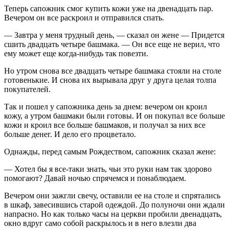
Теперь сапожник смог купить кожи уже на двенадцать пар.
Вечером он все раскроил и отправился спать.
— Завтра у меня трудный день, — сказал он жене — Придется
сшить двадцать четыре башмака. — Он все еще не верил, что
ему может еще когда-нибудь так повезти.
Но утром снова все двадцать четыре башмака стояли на столе
готовенькие. И снова их вырывала друг у друга целая толпа
покупателей.
Так и пошел у сапожника день за днем: вечером он кроил
кожу, а утром башмаки были готовы. И он покупал все больше
кожи и кроил все больше башмаков, и получал за них все
больше денег. И дело его процветало.
Однажды, перед самым Рождеством, сапожник сказал жене:
— Хотел бы я все-таки знать, чьи это руки нам так здорово
помогают? Давай ночью спрячемся и понаблюдаем.
Вечером они зажгли свечу, оставили ее на столе и спрятались
в шкаф, завесившись старой одеждой. До полуночи они ждали
напрасно. Но как только часы на церкви пробили двенадцать,
окно вдруг само собой раскрылось и в него влезли два