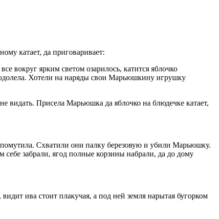
ому катает, да приговаривает:
 все вокруг ярким светом озарилось, катится яблочко
х одолела. Хотели на наряды свои Марьюшкину игрушку
не видать. Присела Марьюшка да яблочко на блюдечке катает,
 их помутила. Схватили они палку березовую и убили Марьюшку.
 себе забрали, ягод полные корзины набрали, да до дому
видит ива стоит плакучая, а под ней земля нарытая бугорком