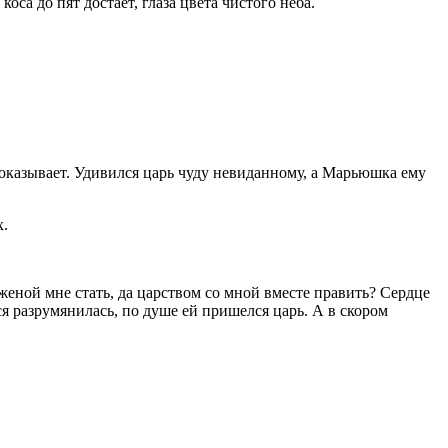
са до пят достает, глаза цвета чистого неба.
показывает. Удивился царь чуду невиданному, а Марьюшка ему
х.
женой мне стать, да царством со мной вместе править? Сердце
 разрумянилась, по душе ей пришелся царь. А в скором