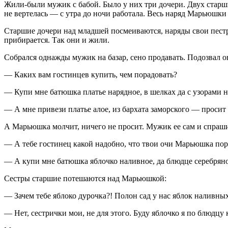
Жили-были мужик с бабой. Было у них три дочери. Двух старш
не вертелась — с утра до ночи работала. Весь наряд Марьюшки —
Старшие дочери над младшей посмеиваются, наряды свои пестры
прибирается. Так они и жили.
Собрался однажды мужик на базар, сено продавать. Подозвал о
— Каких вам гостинцев купить, чем порадовать?
— Купи мне батюшка платье нарядное, в шелках да с узорами
— А мне привези платье алое, из бархата заморского — просит 
А Марьюшка молчит, ничего не просит. Мужик ее сам и спраши
— А тебе гостинец какой надобно, что твои очи Марьюшка пор
— А купи мне батюшка яблочко наливное, да блюдце серебряно
Сестры старшие потешаются над Марьюшкой:
— Зачем тебе яблоко дурочка?! Полон сад у нас яблок наливных
— Нет, сестрички мои, не для этого. Буду яблочко я по блюдцу ка