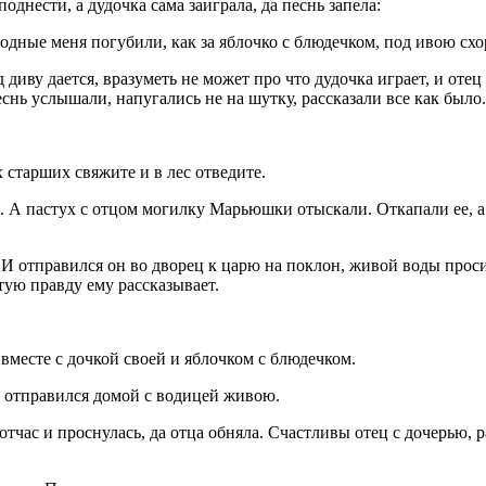
однести, а дудочка сама заиграла, да песнь запела:
одные меня погубили, как за яблочко с блюдечком, под ивою сх
д диву дается, вразуметь не может про что дудочка играет, и от
снь услышали, напугались не на шутку, рассказали все как было.
х старших свяжите и в лес отведите.
и. А пастух с отцом могилку Марьюшки отыскали. Откапали ее, 
 И отправился он во дворец к царю на поклон, живой воды прос
стую правду ему рассказывает.
вместе с дочкой своей и яблочком с блюдечком.
И отправился домой с водицей живою.
ас и проснулась, да отца обняла. Счастливы отец с дочерью, р