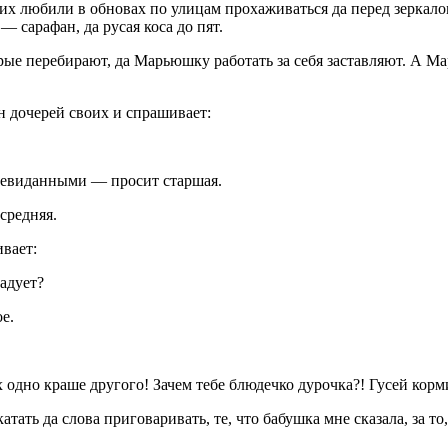
их любили в обновах по улицам прохаживаться да перед зеркал
 сарафан, да русая коса до пят.
е перебирают, да Марьюшку работать за себя заставляют. А Марь
н дочерей своих и спрашивает:
 невиданными — просит старшая.
средняя.
вает:
адует?
е.
 одно краше другого! Зачем тебе блюдечко дурочка?! Гусей корм
тать да слова приговаривать, те, что бабушка мне сказала, за то,