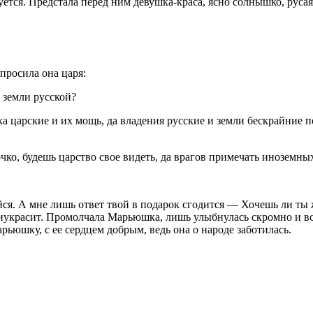
ся. Предстала перед ним девушка-краса, ясно солнышко, русая ко
просила она царя:
 земли русской?
а царские и их мощь, да владения русские и земли бескрайние 
ко, будешь царство свое видеть, да врагов примечать иноземны
ся. А мне лишь ответ твой в подарок сгодится — Хочешь ли ты 
украсит. Промолчала Марьюшка, лишь улыбнулась скромно и вся
ьюшку, с ее сердцем добрым, ведь она о народе заботилась.