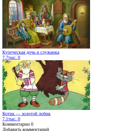
Купеческая дочь и служанка
7.7тыс.
0
Котик — золотой лобик
7.1тыс.
0
Комментарии
0
Добавить комментарий