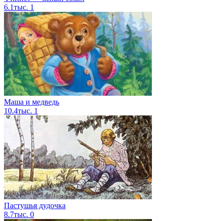
6.1тыс.
1
Маша и медведь
10.4тыс.
1
Пастушья дудочка
8.7тыс.
0