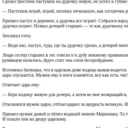
Срезал тростник пастушок на дудочку новую, не успел к губам п
— Пастушок играй, играй, песенку печальную, как сестрички р
Пришел пастух в деревню, а дудочка все играет. Собрался наро
дудочка играет. Позвал дочерей старших — те как дудочкину пе
Заплакал отец:
— Веди нас, пастух, туда, где ты дудочку срезал, а дочерей мои
Люди сестер старших в лес отвели и к дубу вековому привязал
румянцем налились, будто спит она сном беспробудным.
Вспомнил батюшка, что в царском доме водица живая водится.
царь спускается. Мужик ему в ноги кланяется, все как есть, чи
Отвечает царь ему:
— Бери водицу живую для дочери, а затем ко мне возвращайся, 
Откланялся мужик царю, отблагодарил за щедрость великую. 
Пришел мужик домой и облил водицей живою Марьюшку. Та тотч
И пошли они ко двору царскому.