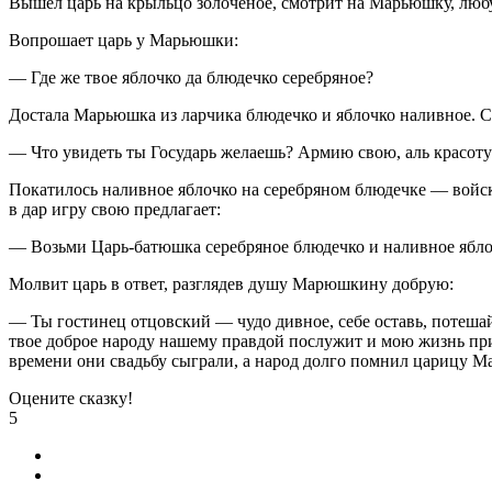
Вышел царь на крыльцо золоченое, смотрит на Марьюшку, любует
Вопрошает царь у Марьюшки:
— Где же твое яблочко да блюдечко серебряное?
Достала Марьюшка из ларчика блюдечко и яблочко наливное. С
— Что увидеть ты Государь желаешь? Армию свою, аль красоту
Покатилось наливное яблочко на серебряном блюдечке — войск
в дар игру свою предлагает:
— Возьми Царь-батюшка серебряное блюдечко и наливное яблоч
Молвит царь в ответ, разглядев душу Марюшкину добрую:
— Ты гостинец отцовский — чудо дивное, себе оставь, потешай
твое доброе народу нашему правдой послужит и мою жизнь при
времени они свадьбу сыграли, а народ долго помнил царицу Мар
Оцените сказку!
5