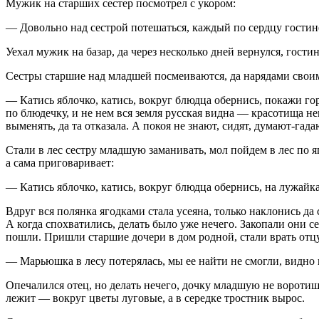
Мужик на старших сестер посмотрел с укором:
— Довольно над сестрой потешаться, каждый по сердцу гостин
Уехал мужик на базар, да через несколько дней вернулся, гости
Сестры старшие над младшей посмеиваются, да нарядами своим
— Катись яблочко, катись, вокруг блюдца обернись, покажи гор
по блюдечку, и не нем вся земля русская видна — красотища 
выменять, да та отказала. А покоя не знают, сидят, думают-га
Стали в лес сестру младшую заманивать, мол пойдем в лес по 
а сама приговаривает:
— Катись яблочко, катись, вокруг блюдца обернись, на лужайка
Вдруг вся полянка ягодками стала усеяна, только наклонись да
А когда спохватились, делать было уже нечего. Закопали они 
пошли. Пришли старшие дочери в дом родной, стали врать отц
— Марьюшка в лесу потерялась, мы ее найти не смогли, видно 
Опечалился отец, но делать нечего, дочку младшую не воротиш
лежит — вокруг цветы луговые, а в середке тростник вырос.