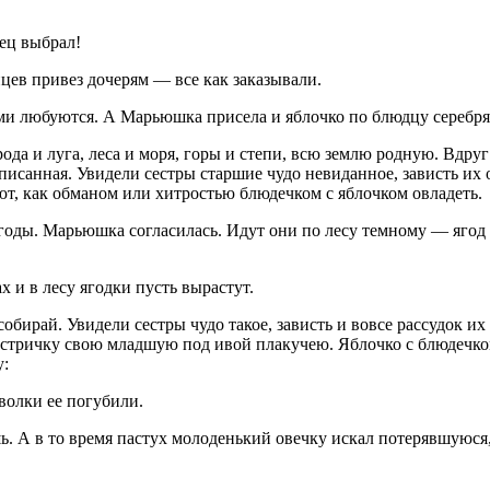
ец выбрал!
нцев привез дочерям — все как заказывали.
и любуются. А Марьюшка присела и яблочко по блюдцу серебрян
ода и луга, леса и моря, горы и степи, всю землю родную. Вдруг
неписанная. Увидели сестры старшие чудо невиданное, зависть и
дают, как обманом или хитростью блюдечком с яблочком овладеть.
ягоды. Марьюшка согласилась. Идут они по лесу темному — ягод 
х и в лесу ягодки пусть вырастут.
 собирай. Увидели сестры чудо такое, зависть и вовсе рассудок
сестричку свою младшую под ивой плакучею. Яблочко с блюдечком
у:
волки ее погубили.
ь. А в то время пастух молоденький овечку искал потерявшуюся, 