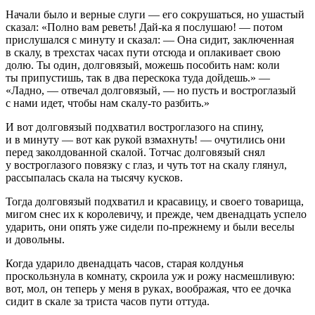
Начали было и верные слуги — его сокрушаться, но ушастый
сказал: «Полно вам реветь! Дай-ка я послушаю! — потом
прислушался с минуту и сказал: — Она сидит, заключенная
в скалу, в трехстах часах пути отсюда и оплакивает свою
долю. Ты один, долговязый, можешь пособить нам: коли
ты припустишь, так в два перескока туда дойдешь.» —
«Ладно, — отвечал долговязый, — но пусть и востроглазый
с нами идет, чтобы нам скалу-то разбить.»
И вот долговязый подхватил востроглазого на спину,
и в минуту — вот как рукой взмахнуть! — очутились они
перед заколдованной скалой. Тотчас долговязый снял
у востроглазого повязку с глаз, и чуть тот на скалу глянул,
рассыпалась скала на тысячу кусков.
Тогда долговязый подхватил и красавицу, и своего товарища,
мигом снес их к королевичу, и прежде, чем двенадцать успело
ударить, они опять уже сидели по-прежнему и были веселы
и довольны.
Когда ударило двенадцать часов, старая колдунья
проскользнула в комнату, скроила уж и рожу насмешливую:
вот, мол, он теперь у меня в руках, воображая, что ее дочка
сидит в скале за триста часов пути оттуда.