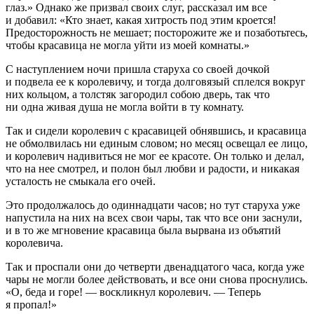
глаз.» Однако же призвал своих слуг, рассказал им все
и добавил: «Кто знает, какая хитрость под этим кроется!
Предосторожность не мешает; посторожите же и позаботьтесь,
чтобы красавица не могла уйти из моей комнаты.»
С наступлением ночи пришла старуха со своей дочкой
и подвела ее к королевичу, и тогда долговязый сплелся вокруг
них кольцом, а толстяк загородил собою дверь, так что
ни одна живая душа не могла войти в ту комнату.
Так и сидели королевич с красавицей обнявшись, и красавица
не обмолвилась ни единым словом; но месяц освещал ее лицо,
и королевич надивиться не мог ее красоте. Он только и делал,
что на нее смотрел, и полон был любви и радости, и никакая
усталость не смыкала его очей.
Это продолжалось до одиннадцати часов; но тут старуха уже
напустила на них на всех свои чары, так что все они заснули,
и в то же мгновение красавица была вырвана из объятий
королевича.
Так и проспали они до четверти двенадцатого часа, когда уже
чары не могли более действовать, и все они снова проснулись.
«О, беда и горе! — воскликнул королевич. — Теперь
я пропал!»