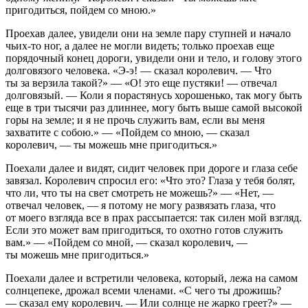
пригодиться, пойдем со мною.»
Проехав далее, увидели они на земле пару ступней и начало
чьих-то ног, а далее не могли видеть; только проехав еще
порядочный конец дороги, увидели они и тело, и голову этого
долговязого человека. «Э-э! — сказал королевич. — Что
ты за верзила такой?» — «О! это еще пустяки! — отвечал
долговязый. — Коли я порастянусь хорошенько, так могу быть
еще в три тысячи раз длиннее, могу быть выше самой высокой
горы на земле; и я не прочь служить вам, если вы меня
захватите с собою.» — «Пойдем со мною, — сказал
королевич, — ты можешь мне пригодиться.»
Поехали далее и видят, сидит человек при дороге и глаза себе
завязал. Королевич спросил его: «Что это? Глаза у тебя болят,
что ли, что ты на свет смотреть не можешь?» — «Нет, —
отвечал человек, — я потому не могу развязать глаза, что
от моего взгляда все в прах рассыпается: так силен мой взгляд.
Если это может вам пригодиться, то охотно готов служить
вам.» — «Пойдем со мной, — сказал королевич, —
ты можешь мне пригодиться.»
Поехали далее и встретили человека, который, лежа на самом
солнцепеке, дрожал всеми членами. «С чего ты дрожишь?
— сказал ему королевич. — Или солнце не жарко греет?» —