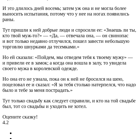
И это длилось дней восемь; затем уж она и не могла более
выносить испытания, потому что у нее на ногах появились
раны.
Тут пришли к ней добрые люди и спросили ее: «Знаешь ли ты,
кто твой муж-то?» — «Да, — отвечала она, — он свинопас
и вот только недавно отлучился, пошел завести небольшую
торговлю шнурками да тесемками.»
Но ей сказали: «Пойдем, мы отведем тебя к твоему мужу» —
и привели ее в замок; а когда она вошла в залу, то увидела
своего мужа в королевской одежде.
Но она его не узнала, пока он к ней не бросился на шею,
поцеловал ее и сказал: «Я за тебя столько натерпелся, что надо
было и тебе за меня пострадать.»
Тут только свадьбу как следует справили, и кто на той свадьбе
был, тот со свадьбы и уходить не хотел.
Оцените сказку!
4.2