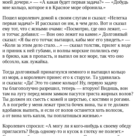
моей дочери.» — «А какая будет первая задача?» — «Добудь
мне кольцо, которое я в Красное море обронила.»
Пошел королевич домой к своим слугам и сказал: «Нелегка
первая задача!» И рассказал он им, в чем дело. Вот и сказал
ему тот, что с ясными очами: «Посмотрю, где оно лежит, —
и тотчас добавил: — Вон оно лежит на камне.» Долговязый
сказал: «Я бы его тотчас вытащил, кабы мог его увидеть.» —
«Коли за этим дело стало…» — сказал толстяк, прилег к воде
и приник к ней губами, и волны морские полились ему
в брюхо, как в пропасть, и выпил он все море, так что оно
обсохло, как лужайка.
Тогда долговязый принагнулся немного и вытащил кольцо
из моря, а королевич принес его к старухе. Та удивилась
и сказала: «Да! Это то самое кольцо! Ну, первую задачу
ты благополучно разрешил, теперь — вторую! Видишь, вон
там на лугу перед моим замком пасутся триста жирных волов?
Ты должен их съесть с кожей и шерстью, с костями и рогами.
А в погребе у меня лежат триста бочек вина, ты и те должен
вдобавок выпить, и если от волов останется хоть волосок,
а от вина хоть капля, ты поплатишься жизнью.»
Королевич спросил: «А могу ли я кого-нибудь к своему обеду
пригласить? Ведь одному-то и кусок в глотку не полезет.»