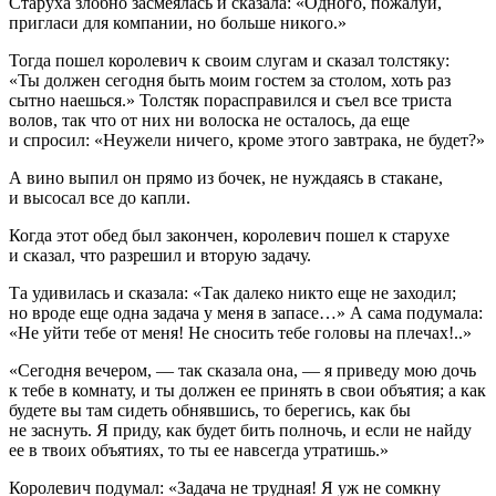
Старуха злобно засмеялась и сказала: «Одного, пожалуй,
пригласи для компании, но больше никого.»
Тогда пошел королевич к своим слугам и сказал толстяку:
«Ты должен сегодня быть моим гостем за столом, хоть раз
сытно наешься.» Толстяк порасправился и съел все триста
волов, так что от них ни волоска не осталось, да еще
и спросил: «Неужели ничего, кроме этого завтрака, не будет?»
А вино выпил он прямо из бочек, не нуждаясь в стакане,
и высосал все до капли.
Когда этот обед был закончен, королевич пошел к старухе
и сказал, что разрешил и вторую задачу.
Та удивилась и сказала: «Так далеко никто еще не заходил;
но вроде еще одна задача у меня в запасе…» А сама подумала:
«Не уйти тебе от меня! Не сносить тебе головы на плечах!..»
«Сегодня вечером, — так сказала она, — я приведу мою дочь
к тебе в комнату, и ты должен ее принять в свои объятия; а как
будете вы там сидеть обнявшись, то берегись, как бы
не заснуть. Я приду, как будет бить полночь, и если не найду
ее в твоих объятиях, то ты ее навсегда утратишь.»
Королевич подумал: «Задача не трудная! Я уж не сомкну