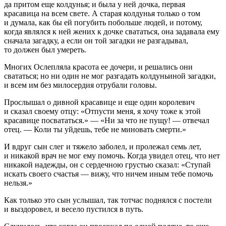
да притом еще колдунья; и была у ней дочка, первая
красавица на всем свете. А старая колдунья только о том
и думала, как бы ей погубить побольше людей, и потому,
когда являлся к ней жених к дочке свататься, она задавала ему
сначала загадку, а если он той загадки не разгадывал,
то должен был умереть.
Многих Ослепляла красота ее дочери, и решались они
свататься; но ни один не мог разгадать колдуньиной загадки,
и всем им без милосердия отрубали головы.
Прослышал о дивной красавице и еще один королевич
и сказал своему отцу: «Отпусти меня, я хочу тоже к этой
красавице посвататься.» — «Ни за что не пущу! — отвечал
отец. — Коли ты уйдешь, тебе не миновать смерти.»
И вдруг сын слег и тяжело заболел, и пролежал семь лет,
и никакой врач не мог ему помочь. Когда увидел отец, что нет
никакой надежды, он с сердечною грустью сказал: «Ступай
искать своего счастья — вижу, что ничем иным тебе помочь
нельзя.»
Как только это сын услышал, так тотчас поднялся с постели
и выздоровел, и весело пустился в путь.