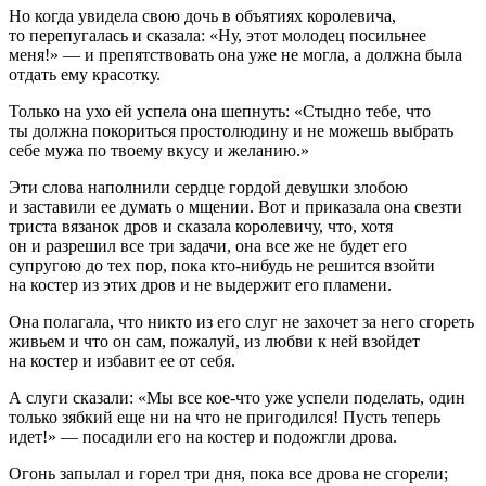
Но когда увидела свою дочь в объятиях королевича,
то перепугалась и сказала: «Ну, этот молодец посильнее
меня!» — и препятствовать она уже не могла, а должна была
отдать ему красотку.
Только на ухо ей успела она шепнуть: «Стыдно тебе, что
ты должна покориться простолюдину и не можешь выбрать
себе мужа по твоему вкусу и желанию.»
Эти слова наполнили сердце гордой девушки злобою
и заставили ее думать о мщении. Вот и приказала она свезти
триста вязанок дров и сказала королевичу, что, хотя
он и разрешил все три задачи, она все же не будет его
супругою до тех пор, пока кто-нибудь не решится взойти
на костер из этих дров и не выдержит его пламени.
Она полагала, что никто из его слуг не захочет за него сгореть
живьем и что он сам, пожалуй, из любви к ней взойдет
на костер и избавит ее от себя.
А слуги сказали: «Мы все кое-что уже успели поделать, один
только зябкий еще ни на что не пригодился! Пусть теперь
идет!» — посадили его на костер и подожгли дрова.
Огонь запылал и горел три дня, пока все дрова не сгорели;