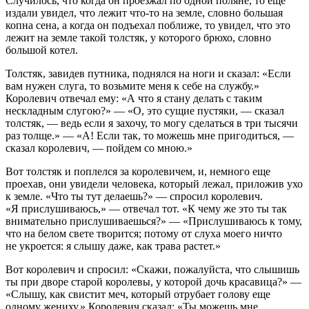
Случилось, что когда он проезжал по одной поляне, то еще
издали увидел, что лежит что-то на земле, словно большая
копна сена, а когда он подъехал поближе, то увидел, что это
лежит на земле такой толстяк, у которого брюхо, словно
большой котел.
Толстяк, завидев путника, поднялся на ноги и сказал: «Если
вам нужен слуга, то возьмите меня к себе на службу.»
Королевич отвечал ему: «А что я стану делать с таким
нескладным слугою?» — «О, это сущие пустяки, — сказал
толстяк, — ведь если я захочу, то могу сделаться в три тысячи
раз толще.» — «А! Если так, то можешь мне пригодиться, —
сказал королевич, — пойдем со мною.»
Вот толстяк и поплелся за королевичем, и, немного еще
проехав, они увидели человека, который лежал, приложив ухо
к земле. «Что ты тут делаешь?» — спросил королевич.
«Я прислушиваюсь,» — отвечал тот. «К чему же это ты так
внимательно прислушиваешься?» — «Прислушиваюсь к тому,
что на белом свете творится; потому от слуха моего ничто
не укроется: я слышу даже, как трава растет.»
Вот королевич и спросил: «Скажи, пожалуйста, что слышишь
ты при дворе старой королевы, у которой дочь красавица?» —
«Слышу, как свистит меч, который отрубает голову еще
одному жениху.» Королевич сказал: «Ты можешь мне