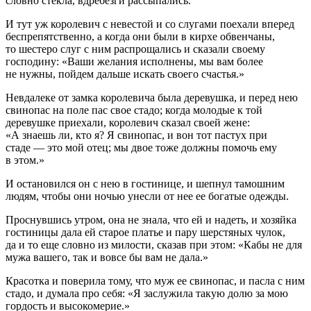
словно стекла, вдребезги рассыпались.
И тут уж королевич с невестой и со слугами поехали вперед
беспрепятственно, а когда они были в кирхе обвенчаны,
то шестеро слуг с ним распрощались и сказали своему
господину: «Ваши желания исполнены, мы вам более
не нужны, пойдем дальше искать своего счастья.»
Невдалеке от замка королевича была деревушка, и перед нею
свинопас на поле пас свое стадо; когда молодые к той
деревушке приехали, королевич сказал своей жене:
«А знаешь ли, кто я? Я свинопас, и вон тот пастух при
стаде — это мой отец; мы двое тоже должны помочь ему
в этом.»
И остановился он с нею в гостинице, и шепнул тамошним
людям, чтобы они ночью унесли от нее ее богатые одежды.
Проснувшись утром, она не знала, что ей и надеть, и хозяйка
гостиницы дала ей старое платье и пару шерстяных чулок,
да и то еще словно из милости, сказав при этом: «Кабы не для
мужа вашего, так и вовсе бы вам не дала.»
Красотка и поверила тому, что муж ее свинопас, и пасла с ним
стадо, и думала про себя: «Я заслужила такую долю за мою
гордость и высокомерие.»