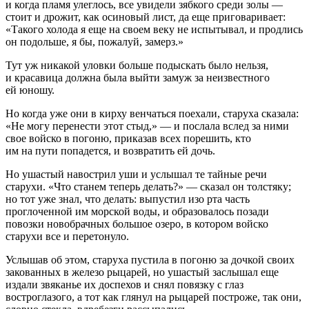
и когда пламя улеглось, все увидели зябкого среди золы —
стоит и дрожит, как осиновый лист, да еще приговаривает:
«Такого холода я еще на своем веку не испытывал, и продлись
он подольше, я бы, пожалуй, замерз.»
Тут уж никакой уловки больше подыскать было нельзя,
и красавица должна была выйти замуж за неизвестного
ей юношу.
Но когда уже они в кирху венчаться поехали, старуха сказала:
«Не могу перенести этот стыд,» — и послала вслед за ними
свое войско в погоню, приказав всех порешить, кто
им на пути попадется, и возвратить ей дочь.
Но ушастый навострил уши и услышал те тайные речи
старухи. «Что станем теперь делать?» — сказал он толстяку;
но тот уже знал, что делать: выпустил изо рта часть
проглоченной им морской воды, и образовалось позади
повозки новобрачных большое озеро, в котором войско
старухи все и перетонуло.
Услышав об этом, старуха пустила в погоню за дочкой своих
закованных в железо рыцарей, но ушастый заслышал еще
издали звяканье их доспехов и снял повязку с глаз
востроглазого, а тот как глянул на рыцарей построже, так они,