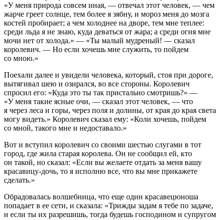
«У меня природа совсем иная, — отвечал этот человек, — чем
жарче греет солнце, тем более я зябну, и мороз меня до мозга
костей пробирает; а чем холоднее на дворе, тем мне теплее:
среди льда я не знаю, куда деваться от жара; а среди огня мне
мочи нет от холода.» — «Ты малый мудреный! — сказал
королевич. — Но если хочешь мне служить, то пойдем
со мною.»
Поехали далее и увидели человека, который, стоя при дороге,
вытягивал шею и озирался, во все стороны. Королевич
спросил его: «Куда это ты так пристально смотришь?» —
«У меня такие ясные очи, — сказал этот человек, — что
я через леса и горы, через поля и долины, от края до края света
могу видеть.» Королевич сказал ему: «Коли хочешь, пойдем
со мной, такого мне и недоставало.»
Вот и вступил королевич со своими шестью слугами в тот
город, где жила старая королева. Он не сообщил ей, кто
он такой, но сказал: «Если вы желаете отдать за меня вашу
красавицу-дочь, то я исполню все, что вы мне прикажете
сделать.»
Обрадовалась волшебница, что еще один красавецюноша
попадает в ее сети, и сказала: «Трижды задам я тебе по задаче,
и если ты их разрешишь, тогда будешь господином и супругом