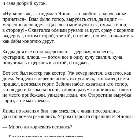
и сала добрый кусок.
«Ну, коли так, — подумал Янош, — надобно за корчеванье
приняться». Взял было топор, вырубать стал, да видит —
медленно дело идет. «Да с чего мне мучиться, ну-ка, топор,
в сторону!» Схватился обеими руками за куст, сразу с корнями
выдернул, потом второй, третий, и пошел, пошел, точь-в-точь
как бабы коноплю дерут.
За два дня все и повыдергивал — деревья, подлесок,
кустарник, плющ, — потом все в одну кучу свалил, куча
получилась с церковь высотой, и поджег.
Вот это был костер так костер! Уж вечер настал, а светло, как
днем. Увидели в деревне огонь, испугались, что конец света
пришел, вся земля горит. Забили набат, схватили кто топор,
кто ведро и бегом на огонь, словно разума лишились. Только
на место прибежали, увидели люди, что Старостина вырубка
горит, а не мать-земля.
Янош по коленям бил, так смеялся, а люди посердились
да и по домам разошлись. Утром староста спрашивает Яноша:
— Много ли корчевать осталось?