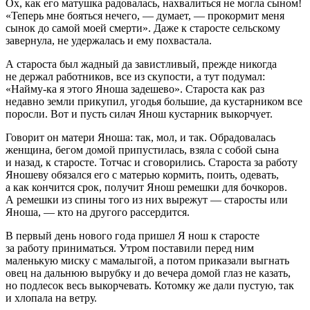
Ох, как его матушка радовалась, нахвалиться не могла сыном!
«Теперь мне бояться нечего, — думает, — прокормит меня
сынок до самой моей смерти». Даже к старосте сельскому
завернула, не удержалась и ему похвастала.
А староста был жадный да завистливый, прежде никогда
не держал работников, все из скупости, а тут подумал:
«Найму-ка я этого Яноша задешево». Староста как раз
недавно земли прикупил, угодья большие, да кустарником все
поросли. Вот и пусть силач Янош кустарник выкорчует.
Говорит он матери Яноша: так, мол, и так. Обрадовалась
женщина, бегом домой припустилась, взяла с собой сына
и назад, к старосте. Тотчас и сговорились. Староста за работу
Яношеву обязался его с матерью кормить, поить, одевать,
а как кончится срок, получит Янош ремешки для бочкоров.
А ремешки из спины того из них вырежут — старосты или
Яноша, — кто на другого рассердится.
В первый день нового года пришел Я нош к старосте
за работу приниматься. Утром поставили перед ним
маленькую миску с мамалыгой, а потом приказали выгнать
овец на дальнюю вырубку и до вечера домой глаз не казать,
но подлесок весь выкорчевать. Котомку же дали пустую, так
и хлопала на ветру.