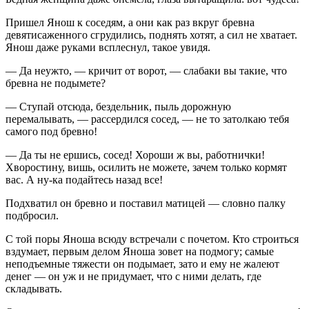
Пришел Янош к соседям, а они как раз вкруг бревна
девятисаженного сгрудились, поднять хотят, а сил не хватает.
Янош даже руками всплеснул, такое увидя.
— Да неужто, — кричит от ворот, — слабаки вы такие, что
бревна не подымете?
— Ступай отсюда, бездельник, пыль дорожную
перемалывать, — рассердился сосед, — не то затолкаю тебя
самого под бревно!
— Да ты не ершись, сосед! Хороши ж вы, работнички!
Хворостину, вишь, осилить не можете, зачем только кормят
вас. А ну-ка подайтесь назад все!
Подхватил он бревно и поставил матицей — словно палку
подбросил.
С той поры Яноша всюду встречали с почетом. Кто строиться
вздумает, первым делом Яноша зовет на подмогу; самые
неподъемные тяжести он подымает, зато и ему не жалеют
денег — он уж и не придумает, что с ними делать, где
складывать.