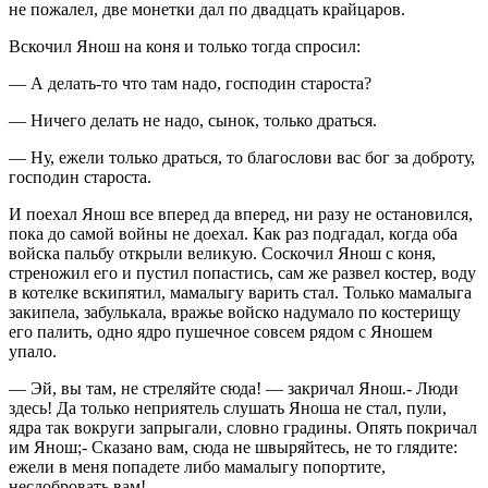
не пожалел, две монетки дал по двадцать крайцаров.
Вскочил Янош на коня и только тогда спросил:
— А делать-то что там надо, господин староста?
— Ничего делать не надо, сынок, только драться.
— Ну, ежели только драться, то благослови вас бог за доброту,
господин староста.
И поехал Янош все вперед да вперед, ни разу не остановился,
пока до самой войны не доехал. Как раз подгадал, когда оба
войска пальбу открыли великую. Соскочил Янош с коня,
стреножил его и пустил попастись, сам же развел костер, воду
в котелке вскипятил, мамалыгу варить стал. Только мамалыга
закипела, забулькала, вражье войско надумало по костерищу
его палить, одно ядро пушечное совсем рядом с Яношем
упало.
— Эй, вы там, не стреляйте сюда! — закричал Янош.- Люди
здесь! Да только неприятель слушать Яноша не стал, пули,
ядра так вокруги запрыгали, словно градины. Опять покричал
им Янош;- Сказано вам, сюда не швыряйтесь, не то глядите:
ежели в меня попадете либо мамалыгу попортите,
несдобровать вам!