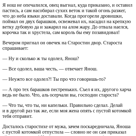
Я нош не опечалился, овец выгнал, куда приказано, и оставил
пастись, а сам насобирал сухих веток и такой огонь разжег,
что до неба языки доставали. Когда прогорели дровишки,
поймал он двух барашков, освежевал их, насадил на крепкую
ветку дубовую да и зажарил на алом жару. До отвала наелся,
корочка так и хрустела, сам король бы ему позавидовал!
Вечером пригнал он овечек на Старостин двор. Староста
спрашивает:
— Ну и сколько ж ты одолел, Янош?
— Все одолел, ваша честь, — отвечает Янош.
— Неужто все одолел?! Ты про что говоришь-то?
— А про тех барашков пестреньких. Съел я их, другого харча
ведь не было. Что, аль осерчали вы, господин староста?
— Что ты, что ты, ни капельки. Правильно сделал. Делай
и в другой раз так же, если моя жена опять с пустой котомкой
тебя отправит.
Досталось старостихе от мужа, зачем поскаредничала, Яноша
с пустой котомкой отпустила — словно не он сам приказал