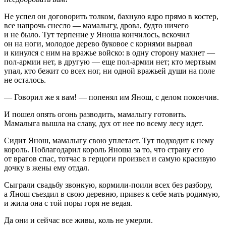
Не успел он договорить толком, бахнуло ядро прямо в костер,
все напрочь снесло — мамалыгу, дрова, будто ничего
и не было. Тут терпение у Яноша кончилось, вскочил
он на ноги, молодое дерево буковое с корнями вырвал
и кинулся с ним на вражье войско: в одну сторону махнет —
пол-армии нет, в другую — еще пол-армии нет; кто мертвым
упал, кто бежит со всех ног, ни одной вражьей души на поле
не осталось.
— Говорил же я вам! — попенял им Янош, с делом покончив.
И пошел опять огонь разводить, мамалыгу готовить.
Мамалыга вышла на славу, дух от нее по всему лесу идет.
Сидит Янош, мамалыгу свою уплетает. Тут подходит к нему
король. Поблагодарил король Яноша за то, что страну его
от врагов спас, тотчас в герцоги произвел и самую красивую
дочку в жены ему отдал.
Сыграли свадьбу звонкую, кормили-поили всех без разбору,
а Янош съездил в свою деревню, привез к себе мать родимую,
и жила она с той поры горя не ведая.
Да они и сейчас все живы, коль не умерли.