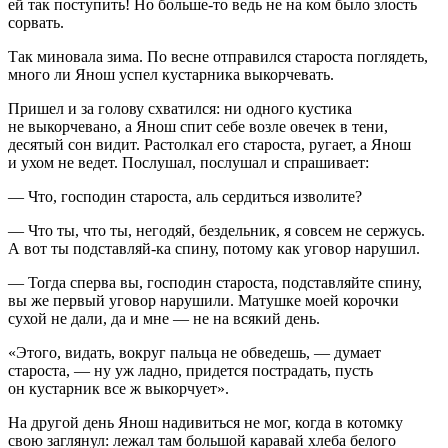
ей так поступить! Но больше-то ведь не на ком было злость
сорвать.
Так миновала зима. По весне отправился староста поглядеть,
много ли Янош успел кустарника выкорчевать.
Пришел и за голову схватился: ни одного кустика
не выкорчевано, а Янош спит себе возле овечек в тени,
десятый сон видит. Растолкал его староста, ругает, а Янош
и ухом не ведет. Послушал, послушал и спрашивает:
— Что, господин староста, аль сердиться изволите?
— Что ты, что ты, негодяй, бездельник, я совсем не сержусь.
А вот ты подставляй-ка спину, потому как уговор нарушил.
— Тогда сперва вы, господин староста, подставляйте спину,
вы же первый уговор нарушили. Матушке моей корочки
сухой не дали, да и мне — не на всякий день.
«Этого, видать, вокруг пальца не обведешь, — думает
староста, — ну уж ладно, придется пострадать, пусть
он кустарник все ж выкорчует».
На другой день Янош надивиться не мог, когда в котомку
свою заглянул: лежал там большой каравай хлеба белого