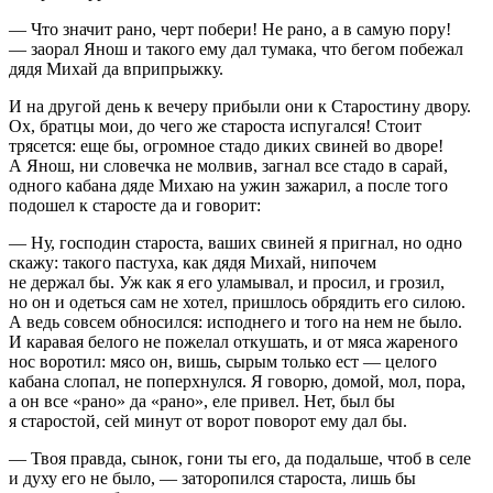
— Что значит рано, черт побери! Не рано, а в самую пору!
— заорал Янош и такого ему дал тумака, что бегом побежал
дядя Михай да вприпрыжку.
И на другой день к вечеру прибыли они к Старостину двору.
Ох, братцы мои, до чего же староста испугался! Стоит
трясется: еще бы, огромное стадо диких свиней во дворе!
А Янош, ни словечка не молвив, загнал все стадо в сарай,
одного кабана дяде Михаю на ужин зажарил, а после того
подошел к старосте да и говорит:
— Ну, господин староста, ваших свиней я пригнал, но одно
скажу: такого пастуха, как дядя Михай, нипочем
не держал бы. Уж как я его уламывал, и просил, и грозил,
но он и одеться сам не хотел, пришлось обрядить его силою.
А ведь совсем обносился: исподнего и того на нем не было.
И каравая белого не пожелал откушать, и от мяса жареного
нос воротил: мясо он, вишь, сырым только ест — целого
кабана слопал, не поперхнулся. Я говорю, домой, мол, пора,
а он все «рано» да «рано», еле привел. Нет, был бы
я старостой, сей минут от ворот поворот ему дал бы.
— Твоя правда, сынок, гони ты его, да подальше, чтоб в селе
и духу его не было, — заторопился староста, лишь бы