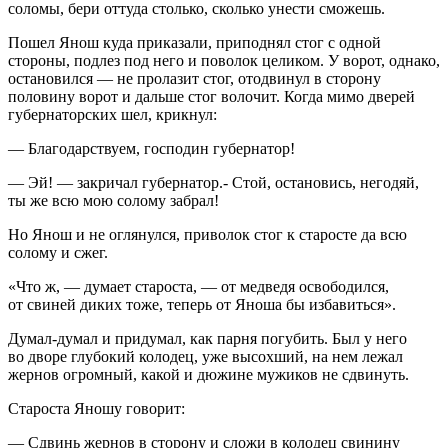
соломы, бери оттуда столько, сколько унести сможешь.
Пошел Янош куда приказали, приподнял стог с одной
стороны, подлез под него и поволок целиком. У ворот, однако,
остановился — не пролазит стог, отодвинул в сторону
половину ворот и дальше стог волочит. Когда мимо дверей
губернаторских шел, крикнул:
— Благодарствуем, господин губернатор!
— Эй! — закричал губернатор.- Стой, остановись, негодяй,
ты же всю мою солому забрал!
Но Янош и не оглянулся, приволок стог к старосте да всю
солому и сжег.
«Что ж, — думает староста, — от медведя освободился,
от свиней диких тоже, теперь от Яноша бы избавиться».
Думал-думал и придумал, как парня погубить. Был у него
во дворе глубокий колодец, уже высохший, на нем лежал
жернов огромный, какой и дюжине мужиков не сдвинуть.
Староста Яношу говорит:
— Сдвинь жернов в сторону и сложи в колодец свинину