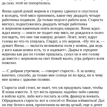
да сало, чтоб не попортились.
Янош одной рукой жернов в сторону сдвинул и спустился
в колодец, чтоб мясо принимать, какое ему двадцать четыре
работника подавали. Да только недолго работа шла. Староста
мигнул, поднатужились двадцать четыре работника
и жерновом каменным опять колодец накрыли. Янош ждал-
ждал внизу — никто не подает ему мясо, не дождался и полез
поглядеть, что они там наверху делают. Лезет, лезет, вдруг
голова во что-то уперлась. Глядит, а это жернов. «Ну что ж, —
думает Янош, — малость великоваты поля у шляпы, дак ведь
у кого какая шляпа есть, ту и надевает». Дырка в середине
жернова как раз по голове пришлась, сунул он в нее голову
да вместе с жерновом на свет божий вылез, утра доброго всем
пожелал.
— С добрым утречком, — говорит старосте.- А за шляпу,
конечно, спасибо, да только мне солнце не во вред, ни к чему
мне шляпа с эдакими полями.
Староста злой стоит, не знает, что уж придумать такое, чтобы
Я ноша извести. А тут весть пришла: надобно либо самому
в войско идти, либо кого послать за себя, француза воевать.
Обрадовался староста: вот и способ от Яноша избавиться! Дал
он ему белого коня, пропитания на месяц целый, еще и денег