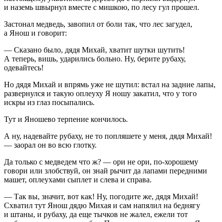
и наземь швырнул вместе с мишкою, по лесу гул прошел.
Застонал медведь, завопил от боли так, что лес загудел,
а Янош и говорит:
— Сказано было, дядя Михай, хватит шутки шутить!
А теперь, вишь, ударились больно. Ну, берите рубаху,
одевайтесь!
Но дядя Михай и впрямь уже не шутил: встал на задние лапы,
развернулся и такую оплеуху Я ношу закатил, что у того
искры из глаз посыпались.
Тут и Яношево терпение кончилось.
А ну, надевайте рубаху, не то попляшете у меня, дядя Михай!
— заорал он во всю глотку.
Да только с медведем что ж? — ори не ори, по-хорошему
говори или злобствуй, он знай рычит да лапами передними
машет, оплеухами сыплет и слева и справа.
— Так вы, значит, вот как! Ну, погодите же, дядя Михай!
Схватил тут Янош дядю Михая и сам напялил на беднягу
и штаны, и рубаху, да еще тычков не жалел, ежели тот