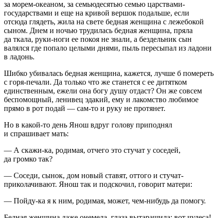
за морем-океаном, за семьюдесятью семью царствами-
государствами и еще на кривой вершок подальше, если
отсюда глядеть, жила на свете бедная женщина с лежебокой
сыном. Днем и ночью трудилась бедная женщина, пряла
да ткала, руки-ноги ее покоя не знали, а бездельник сын
валялся где попало целыми днями, пыль пересыпал из ладони
в ладонь.
Шибко убивалась бедная женщина, кажется, лучше б помереть
с горя-печали. Да только что же станется с ее дитятком
единственным, ежели она богу душу отдаст? Он же совсем
беспомощный, ленивец эдакий, ему и лакомство любимое
прямо в рот подай — сам-то и руку не протянет.
Но в какой-то день Янош вдруг голову приподнял
и спрашивает мать:
— А скажи-ка, родимая, отчего это стучат у соседей,
да громко так?
— Соседи, сынок, дом новый ставят, оттого и стучат-
приколачивают. Янош так и подскочил, говорит матери:
— Пойду-ка я к ним, родимая, может, чем-нибудь да помогу.
Бедная женщина даже онемела, глаза вытаращила: вот чудеса!