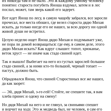
их никогда там и не было. Это ж каждому умному человеку
понятно: староста погубить Яноша вздумал, затем и в лес
послал, может, там зверь какой его задерет.
Вот идет Янош по лесу, в самую чащобу забрался, все заросли
прочесал, все места обошел, где велел староста дядю Михая
искать, да только нигде его не нашел, за всю дорогу ни одной
живой души не встретил.
Целую неделю ищет Янош дядю Михая и подумывает уже,
не пора ли домой возвращаться: где ему, в самом деле, этого
дядю Михая искать? Как вдруг слышит: топот, хрюканье,
веток хруст — не иначе как стадо свиней идет.
Так и вышло! Выбегает на него из густых зарослей большое
стадо свиней, а за ними кто-то большой, черный топает —
пастух, должно быть.
Обрадовался Янош, что свиней Старостиных все же нашел,
да как заорет:
— Эй, дядя Михай, э-ге-гей! Стойте, не спешите так, я вам
хлеба принес и одежу на смену!
Но дядя Михай на него и не глянул, за свиньями спешит
и ворчит на ходу. Это ж медведь был, не человек, я сам его