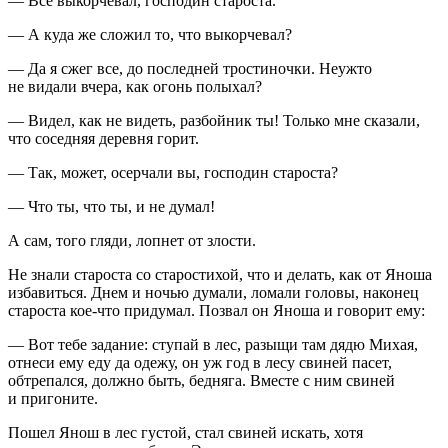
— Все выкорчевал, господин староста.
— А куда же сложил то, что выкорчевал?
— Да я сжег все, до последней тростиночки. Неужто
не видали вчера, как огонь полыхал?
— Видел, как не видеть, разбойник ты! Только мне сказали,
что соседняя деревня горит.
— Так, может, осерчали вы, господин староста?
— Что ты, что ты, и не думал!
А сам, того гляди, лопнет от злости.
Не знали староста со старостихой, что и делать, как от Яноша
избавиться. Днем и ночью думали, ломали головы, наконец
староста кое-что придумал. Позвал он Яноша и говорит ему:
— Вот тебе задание: ступай в лес, разыщи там дядю Михая,
отнеси ему еду да одежу, он уж год в лесу свиней пасет,
обтрепался, должно быть, бедняга. Вместе с ним свиней
и пригоните.
Пошел Янош в лес густой, стал свиней искать, хотя