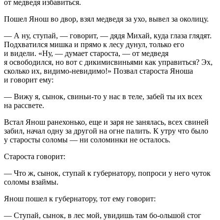
от медведя избавиться.
Пошел Янош во двор, взял медведя за ухо, вывел за околицу.
— А ну, ступай, — говорит, — дядя Михай, куда глаза глядят.
Подхватился мишка и прямо к лесу дунул, только его
и видели. «Ну, — думает староста, — от медведя
я освободился, но вот с дикимисвиньями как управиться? Эх,
сколько их, видимо-невидимо!» Позвал староста Яноша
и говорит ему:
— Вижу я, сынок, свиньи-то у нас в теле, забей ты их всех
на рассвете.
Встал Янош ранехонько, еще и заря не занялась, всех свиней
забил, начал одну за другой на огне палить. К утру что было
у старосты соломы — ни соломинки не осталось.
Староста говорит:
— Что ж, сынок, ступай к губернатору, попроси у него чуток
соломы взаймы.
Янош пошел к губернатору, тот ему говорит:
— Ступай, сынок, в лес мой, увидишь там бо-ольшой стог