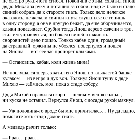
не быстро руки-ноги сгибал. Покончив с этим, схватил Янош
дядю Михая за руку и потащил за собой: надо ж было и стадо
свиней собрать да к старосте гнать. Только дело нелегкое
оказалось, не желали свиньи кнута слушаться: ее гонишь
в одну сторону, а она в другую бежит, да еще оборачивается,
клыки показывает. Срубил тогда Янош дерево сажени в три,
стал им управляться, по бокам свиней охаживать —
сноровистей дело пошло. Только кабан один, громадный
да страшный, орясины не убоялся, повернулся и пошел
на Яноша — вот сейчас пропорет клыками.
— Остановись, кабан, коли жизнь мила!
Не послушался зверь, хватил его Янош по клыкастой башке
кулаком — из вепря и дух вон. Толкнул Янош тушу к дяде
Михаю — займись, мол, пока я стадо соберу.
Дядя Михай справился скоро — целиком вепря сожрал,
ни куска не оставил. Вернулся Янош, с досады рукой махнул.
— Уж половина-то вроде бы мне причиталась… Ну да ладно,
помогите хоть стадо домой гнать.
А медведь рычит только:
— Ррав… ррав…