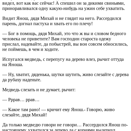
видел, вот как вас сейчас! А спешил он за дикими свиньями,
приноравливался одну какую-нибудь на ужин себе ухватить.
Видит Янош, дядя Михай и не глядит на него. Рассердился
парень, догнал пастуха и хвать его по плечу!
— Бог в помощь, дядя Михай, это что ж вы и словом бедного
человека не приветите? Вам господин староста одежу
прислал, надевайте, да побыстрей, вы вон совсем обносились,
не поймешь, в чем и ходите.
Испугался медведь, с перепугу на дерево влез, рычит оттуда
на Яноша.
— Ну, хватит, дяденька, шутки шутить, живо слезайте с дерева
да рубаху наденьте.
Медведь слезать и не думает, рычит:
— Рррав… ррав…
— Какое там рано! — кричит ему Янош.- Говорю, живо
слезайте, дядя Михай!
Да только медведю говори не говори… Рассердился Янош по-
настоящему, ухватился за дерево да с корнями выдернул