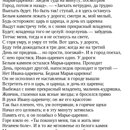
Марья-царевна? Заедем туда на минуту; посмотрим
Город, потом и назад». — «Заехать нетрудно, да трудно
Выехать будет. Но быть так! ступай, а я здесь останусь
Белым камнем лежать у дороги; смотри ж, мой милый,
Будь осторожен: царь и царица, и дочь их царевна
Выдут навстречу тебе, и с ними прекрасный младенец
Будет; младенца того не целуй: поцелуешь — забудешь
Тотчас меня, тогда и я не останусь на свете,
С горя умру, и умру от тебя. Вот здесь, у дороги,
Буду тебя дожидаться я три дни; когда же на третий
День не придешь… но прости, поезжай». И в город поехал,
С нею простяся, Иван-царевич один. У дороги
Белым камнем осталася Марья-царевна. Проходит
День, проходит другой, напоследок проходит и третий —
Нет Ивана-царевича. Бедная Марья-царевна!
Он не исполнил ее наставленья: в городе вышли
Встретить его и царь, и царица, и дочь их царевна;
Выбежал с ними прекрасный младенец, мальчик-кудряшка,
Живчик, глазенки как ясные звезды; и бросился прямо
В руки Ивану-царевичу; он же его красотою
Так был пленен, что, ум потерявши, в горячие щеки
Начал его целовать; и в эту минуту затмилась
Память его, и он позабыл о Марье-царевне.
Горе взяло ее. «Ты покинул меня, так и жить мне
Незачем боле». И в то же мгновенье из белого камня