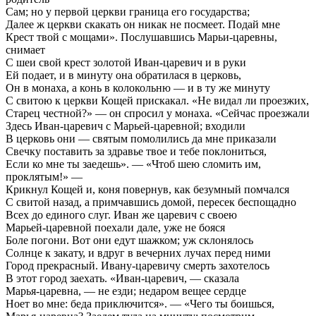
Сам; но у первой церкви граница его государства;
Далее ж церкви скакать он никак не посмеет. Подай мне
Крест твой с мощами». Послушавшись Марьи-царевны,
снимает
С шеи свой крест золотой Иван-царевич и в руки
Ей подает, и в минуту она обратилася в церковь,
Он в монаха, а конь в колокольню — и в ту же минуту
С свитою к церкви Кощей прискакал. «Не видал ли проезжих,
Старец честной?» — он спросил у монаха. «Сейчас проезжали
Здесь Иван-царевич с Марьей-царевной; входили
В церковь они — святым помолились да мне приказали
Свечку поставить за здравье твое и тебе поклониться,
Если ко мне ты заедешь». — «Чтоб шею сломить им,
проклятым!» —
Крикнул Кощей и, коня повернув, как безумный помчался
С свитой назад, а примчавшись домой, пересек беспощадно
Всех до единого слуг. Иван же царевич с своею
Марьей-царевной поехали дале, уже не бояся
Боле погони. Вот они едут шажком; уж склонялось
Солнце к закату, и вдруг в вечерних лучах перед ними
Город прекрасный. Ивану-царевичу смерть захотелось
В этот город заехать. «Иван-царевич, — сказала
Марья-царевна, — не езди; недаром вещее сердце
Ноет во мне: беда приключится». — «Чего ты боишься,