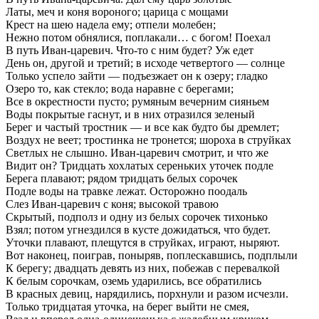
Латы, меч и коня вороного; царица с мощами
Крест на шею надела ему; отпели молебен;
Нежно потом обнялися, поплакали… с богом! Поехал
В путь Иван-царевич. Что-то с ним будет? Уж едет
День он, другой и третий; в исходе четвертого — солнце
Только успело зайти — подъезжает он к озеру; гладко
Озеро то, как стекло; вода наравне с берегами;
Все в окрестности пусто; румяным вечерним сияньем
Воды покрытые гаснут, и в них отразился зеленый
Берег и частый тростник — и все как будто бы дремлет;
Воздух не веет; тростинка не тронется; шороха в струйках
Светлых не слышно. Иван-царевич смотрит, и что же
Видит он? Тридцать хохлатых сереньких уточек подле
Берега плавают; рядом тридцать белых сорочек
Подле воды на травке лежат. Осторожно поодаль
Слез Иван-царевич с коня; высокой травою
Скрытый, подполз и одну из белых сорочек тихонько
Взял; потом угнездился в кусте дожидаться, что будет.
Уточки плавают, плещутся в струйках, играют, ныряют.
Вот наконец, поиграв, поныряв, поплескавшись, подплыли
К берегу; двадцать девять из них, побежав с перевалкой
К белым сорочкам, оземь ударились, все обратились
В красных девиц, нарядились, порхнули и разом исчезли.
Только тридцатая уточка, на берег выйти не смея,