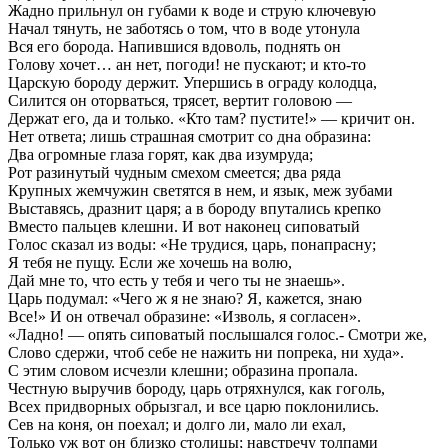
Жадно прильнул он губами к воде и струю ключевую
Начал тянуть, не заботясь о том, что в воде утонула
Вся его борода. Напившися вдоволь, поднять он
Голову хочет… ан нет, погоди! не пускают; и кто-то
Царскую бороду держит. Упершись в ограду колодца,
Силится он оторваться, трясет, вертит головою —
Держат его, да и только. «Кто там? пустите!» — кричит он.
Нет ответа; лишь страшная смотрит со дна образина:
Два огромные глаза горят, как два изумруда;
Рот разинутый чудным смехом смеется; два ряда
Крупных жемчужин светятся в нем, и язык, меж зубами
Выставясь, дразнит царя; а в бороду впутались крепко
Вместо пальцев клешни. И вот наконец сиповатый
Голос сказал из воды: «Не трудися, царь, понапрасну;
Я тебя не пущу. Если же хочешь на волю,
Дай мне то, что есть у тебя и чего ты не знаешь».
Царь подумал: «Чего ж я не знаю? Я, кажется, знаю
Все!» И он отвечал образине: «Изволь, я согласен».
«Ладно! — опять сиповатый послышался голос.- Смотри же,
Слово сдержи, чтоб себе не нажить ни попрека, ни худа».
С этим словом исчезли клешни; образина пропала.
Честную выручив бороду, царь отряхнулся, как гоголь,
Всех придворных обрызгал, и все царю поклонились.
Сев на коня, он поехал; и долго ли, мало ли ехал,
Только уж вот он близко столицы; навстречу толпами