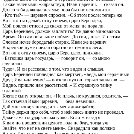
Также зелеными. «Здравствуй, Иван-царевич, — сказал он. —
Долго тебя дожидалися мы; пора бы нас вспомнить».
«Кто ты?» — царевич спросил. «Об этом после; теперь же
Вот что ты сделай: отцу своему, царю Берендею,
Мой поклон отнеси да скажи от меня: не пора ли,
Царь Берендей, должок заплатить? Уж давно миновалось
Время. Он сам остальное поймет. До свиданья». И с этим
Словом исчез бородатый старик. Иван же царевич
В крепкой думе поехал обратно из темного леса.
Вот он к отцу своему, царю Берендею, приходит.
«Батюшка царь-государь, — говорит он, — со мною
случилось
Чудо». И он рассказал о том, что видел и слышал.
Царь Берендей побледнел как мертвец. «Беда, мой сердечный
Друг, Иван-царевич! — воскликнул он, горько заплакав. —
Видно, пришло нам расстаться!..» И страшную тайну
о данной
Клятве сыну открыл он. «Не плачь, не крушися, родитель, —
Так отвечал Иван-царевич, — беда невелика.
Дай мне коня; я поеду; а ты меня дожидайся;
Тайну держи про себя, чтоб о ней здесь никто не проведал,
Даже сама государыня-матушка. Если ж назад я
К вам по прошествии целого года не буду, тогда уж
Знайте, что нет на свете меня». Снарядили как должно
В путь Ивана-царевича. Дал ему царь золотые