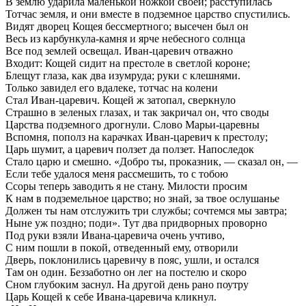
В землю ударила маленькой ножкой своей; расступилась
Тотчас земля, и они вместе в подземное царство спустились.
Видят дворец Кощея бессмертного; высечен был он
Весь из карбункула-камня и ярче небесного солнца
Все под землей освещал. Иван-царевич отважно
Входит: Кощей сидит на престоле в светлой короне;
Блещут глаза, как два изумруда; руки с клешнями.
Только завидел его вдалеке, тотчас на колени
Стал Иван-царевич. Кощей ж затопал, сверкнуло
Страшно в зеленых глазах, и так закричал он, что своды
Царства подземного дрогнули. Слово Марьи-царевны
Вспомня, пополз на карачках Иван-царевич к престолу;
Царь шумит, а царевич ползет да ползет. Напоследок
Стало царю и смешно. «Добро ты, проказник, — сказал он, —
Если тебе удалося меня рассмешить, то с тобою
Ссоры теперь заводить я не стану. Милости просим
К нам в подземельное царство; но знай, за твое ослушанье
Должен ты нам отслужить три службы; сочтемся мы завтра;
Ныне уж поздно; поди». Тут два придворных проворно
Под руки взяли Ивана-царевича очень учтиво,
С ним пошли в покой, отведенный ему, отворили
Дверь, поклонились царевичу в пояс, ушли, и остался
Там он один. Беззаботно он лег на постелю и скоро
Сном глубоким заснул. На другой день рано поутру
Царь Кощей к себе Ивана-царевича кликнул.