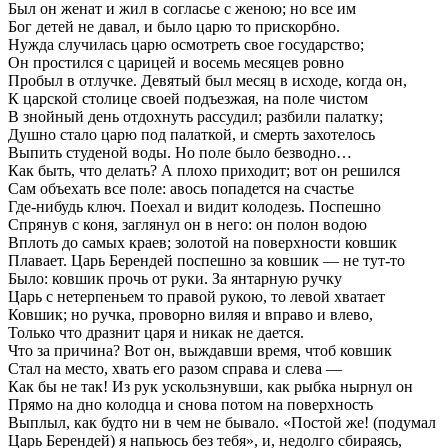
Был он женат и жил в согласье с женою; но все им
Бог детей не давал, и было царю то прискорбно.
Нужда случилась царю осмотреть свое государство;
Он простился с царицей и восемь месяцев ровно
Пробыл в отлучке. Девятый был месяц в исходе, когда он,
К царской столице своей подъезжая, на поле чистом
В знойный день отдохнуть рассудил; разбили палатку;
Душно стало царю под палаткой, и смерть захотелось
Выпить студеной воды. Но поле было безводно…
Как быть, что делать? А плохо приходит; вот он решился
Сам объехать все поле: авось попадется на счастье
Где-нибудь ключ. Поехал и видит колодезь. Поспешно
Спрянув с коня, заглянул он в него: он полон водою
Вплоть до самых краев; золотой на поверхности ковшик
Плавает. Царь Берендей поспешно за ковшик — не тут-то
Было: ковшик прочь от руки. За янтарную ручку
Царь с нетерпеньем то правой рукою, то левой хватает
Ковшик; но ручка, проворно виляя и вправо и влево,
Только что дразнит царя и никак не дается.
Что за причина? Вот он, выждавши время, чтоб ковшик
Стал на место, хвать его разом справа и слева —
Как бы не так! Из рук ускользнувши, как рыбка нырнул он
Прямо на дно колодца и снова потом на поверхность
Выплыл, как будто ни в чем не бывало. «Постой же! (подумал
Царь Берендей) я напьюсь без тебя», и, недолго сбираясь,