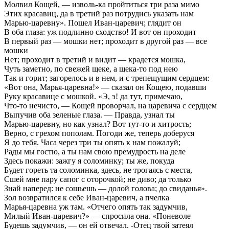
Молвил Кощей, — изволь-ка пройтиться три раза мимо
Этих красавиц, да в третий раз потрудись указать нам
Марью-царевну». Пошел Иван-царевич; глядит он
В оба глаза: уж подлинно сходство! И вот он проходит
В первый раз — мошки нет; проходит в другой раз — все
мошки
Нет; проходит в третий и видит — крадется мошка,
Чуть заметно, по свежей щеке, а щека-то под нею
Так и горит; загорелось и в нем, и с трепещущим сердцем:
«Вот она, Марья-царевна!» — сказал он Кощею, подавши
Руку красавице с мошкой. «Э, э! да тут, примечаю,
Что-то нечисто, — Кощей проворчал, на царевича с сердцем
Выпучив оба зеленые глаза. — Правда, узнал ты
Марью-царевну, но как узнал? Вот тут-то и хитрость;
Верно, с грехом пополам. Погоди же, теперь доберуся
Я до тебя. Часа через три ты опять к нам пожалуй;
Рады мы гостю, а ты нам свою премудрость на деле
Здесь покажи: зажгу я соломинку; ты же, покуда
Будет гореть та соломинка, здесь, не трогаясь с места,
Сшей мне пару сапог с оторочкой; не диво; да только
Знай наперед: не сошьешь — долой голова; до свиданья».
Зол возвратился к себе Иван-царевич, а пчелка
Марья-царевна уж там. «Отчего опять так задумчив,
Милый Иван-царевич?» — спросила она. «Поневоле
Будешь задумчив, — он ей отвечал. -Отец твой затеял