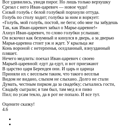
Все удивились, увидя пирог. Но лишь только верхушку
Срезал с него Иван-царевич — новое чудо!
Сизый голубь с белой голубкой порхнули оттуда.
Голубь по столу ходит; голубка за ним и воркует:
«Голубь, мой голубь, постой, не беги; обо мне ты забудешь
Так, как Иван-царевич забыл о Марье-царевне!»
Ахнул Иван-царевич, то слово голубки услышав;
Он вскочил как безумный и кинулся в дверь, а за дверью
Марья-царевна стоит уж и ждет. У крыльца же
Конь вороной с нетерпенья, оседланный, взнузданный
пляшет.
Нечего медлить: поехал Иван-царевич с своею
Марьей-царевной: едут да едут, и вот приезжают
В царство царя Берендея они. И царь и царица
Приняли их с весельем таким, что такого веселья
Видом не видано, слыхом не слыхано. Долго не стали
Думать, честным пирком да за свадебку; съехались гости,
Свадьбу сыграли; я там был, там мед я и пиво
Пил; по усам текло, да в рот не попало. И все тут.
Оцените сказку!
4.6