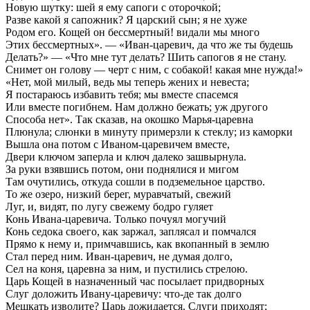
Новую шутку: шей я ему сапоги с оторочкой;
Разве какой я сапожник? Я царский сын; я не хуже
Родом его. Кощей он бессмертный! видали мы много
Этих бессмертных». — «Иван-царевич, да что же ты будешь
Делать?» — «Что мне тут делать? Шить сапогов я не стану.
Снимет он голову — черт с ним, с собакой! какая мне нужда!»
«Нет, мой милый, ведь мы теперь жених и невеста;
Я постараюсь избавить тебя; мы вместе спасемся
Или вместе погибнем. Нам должно бежать; уж другого
Способа нет». Так сказав, на окошко Марья-царевна
Плюнула; слюнки в минуту примерзли к стеклу; из каморки
Вышла она потом с Иваном-царевичем вместе,
Двери ключом заперла и ключ далеко зашвырнула.
За руки взявшись потом, они поднялися и мигом
Там очутились, откуда сошли в подземельное царство.
То же озеро, низкий берег, муравчатый, свежий
Луг, и, видят, по лугу свежему бодро гуляет
Конь Ивана-царевича. Только почуял могучий
Конь седока своего, как заржал, заплясал и помчался
Прямо к нему и, примчавшись, как вкопанный в землю
Стал перед ним. Иван-царевич, не думая долго,
Сел на коня, царевна за ним, и пустились стрелою.
Царь Кощей в назначенный час посылает придворных
Слуг доложить Ивану-царевичу: что-де так долго
Мешкать изволите? Царь дожидается. Слуги приходят;