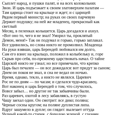
Сыплет народ, и пушки палят, и на всех колокольнях
Звон. И царь подъезжает к своим златоверхим палатам —
Там царица стоит на крыльце и ждет; и с царицей
Рядом первый министр; на руках он своих парчевую
Держит подушку; на ней же младенец, прекрасный как
светлый
Месяц, в пеленках колышется. Царь догадался и ахнул.
«Вот оно то, чего я не знал! Уморил ты, проклятый
Демон, меня!» Так он подумал и горько, горько заплакал.
Все удивились, но слова никто не промолвил. Младенца
На руки взявши, царь Берендей любовался им долго,
Сам его взнес на крыльцо, положил в колыбельку и, горе
Скрыв про себя, по-прежнему царствовать начал. О тайне
Царской никто не узнал; но все примечали, что крепко
Царь был печален — он все дожидался: вот придут за сыном;
Днем он покоя не знал, и сна не ведал он ночью.
Время, однако, текло, а никто не являлся. Царевич
Рос не по дням — по часам; и сделался чудо-красавец.
Вот наконец и царь Берендей о том, что случилось,
Вовсе забыл… но другие не так забывчивы были.
Раз царевич, охотой в лесу забавляясь, в густую
Чащу заехал один. Он смотрит: все дико; поляна;
Черные сосны кругом; на поляне дуплистая липа.
Вдруг зашумело в дупле; он глядит: вылезает оттуда
Чудный какой-то старик, с бородою зеленой, с глазами