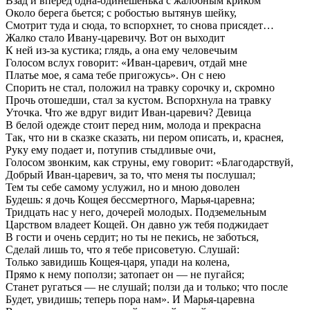
Взад и вперед одна-одинешенька с жалобным криком
Около берега бьется; с робостью вытянув шейку,
Смотрит туда и сюда, то вспорхнет, то снова присядет…
Жалко стало Ивану-царевичу. Вот он выходит
К ней из-за кустика; глядь, а она ему человечьим
Голосом вслух говорит: «Иван-царевич, отдай мне
Платье мое, я сама тебе пригожусь». Он с нею
Спорить не стал, положил на травку сорочку и, скромно
Прочь отошедши, стал за кустом. Вспорхнула на травку
Уточка. Что же вдруг видит Иван-царевич? Девица
В белой одежде стоит перед ним, молода и прекрасна
Так, что ни в сказке сказать, ни пером описать, и, краснея,
Руку ему подает и, потупив стыдливые очи,
Голосом звонким, как струны, ему говорит: «Благодарствуй,
Добрый Иван-царевич, за то, что меня ты послушал;
Тем ты себе самому услужил, но и мною доволен
Будешь: я дочь Кощея бессмертного, Марья-царевна;
Тридцать нас у него, дочерей молодых. Подземельным
Царством владеет Кощей. Он давно уж тебя поджидает
В гости и очень сердит; но ты не пекись, не заботься,
Сделай лишь то, что я тебе присоветую. Слушай:
Только завидишь Кощея-царя, упади на колена,
Прямо к нему поползи; затопает он — не пугайся;
Станет ругаться — не слушай; ползи да и только; что после
Будет, увидишь; теперь пора нам». И Марья-царевна