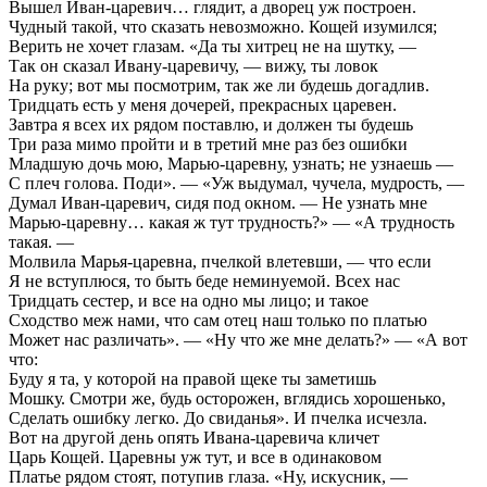
Вышел Иван-царевич… глядит, а дворец уж построен.
Чудный такой, что сказать невозможно. Кощей изумился;
Верить не хочет глазам. «Да ты хитрец не на шутку, —
Так он сказал Ивану-царевичу, — вижу, ты ловок
На руку; вот мы посмотрим, так же ли будешь догадлив.
Тридцать есть у меня дочерей, прекрасных царевен.
Завтра я всех их рядом поставлю, и должен ты будешь
Три раза мимо пройти и в третий мне раз без ошибки
Младшую дочь мою, Марью-царевну, узнать; не узнаешь —
С плеч голова. Поди». — «Уж выдумал, чучела, мудрость, —
Думал Иван-царевич, сидя под окном. — Не узнать мне
Марью-царевну… какая ж тут трудность?» — «А трудность
такая. —
Молвила Марья-царевна, пчелкой влетевши, — что если
Я не вступлюся, то быть беде неминуемой. Всех нас
Тридцать сестер, и все на одно мы лицо; и такое
Сходство меж нами, что сам отец наш только по платью
Может нас различать». — «Ну что же мне делать?» — «А вот
что:
Буду я та, у которой на правой щеке ты заметишь
Мошку. Смотри же, будь осторожен, вглядись хорошенько,
Сделать ошибку легко. До свиданья». И пчелка исчезла.
Вот на другой день опять Ивана-царевича кличет
Царь Кощей. Царевны уж тут, и все в одинаковом
Платье рядом стоят, потупив глаза. «Ну, искусник, —