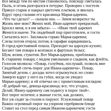
Все между тем по местам становилось, повсюду сметалась
Пыль, и огонь разгорался в печурке. Проворно с постели
Прянул старик и накрыл цветочек платком, и явилась
Вдруг пред глазами его красавица Марья-царевна.
«Что ты сделал? — сказала она. — Зачем возвратил ты
Жизнь мне мою? Жених мой, Иван-царевич прекрасный,
Бросил меня, и я им забыта». — «Иван твой царевич
Женится нынче. Уж свадебный пир приготовлен, и гости
Съехались все». Заплакала горько Марья-царевна;
Слезы потом отерла; потом, в сарафан нарядившись,
В город крестьянкой пошла. Приходит на царскую кухню;
Бегают там повара в колпаках и фартуках белых;
Шум, возня, стукотня. Вот Марья-царевна, приближась
К старшему повару, с видом умильным и сладким, как флейта,
Голосом молвила: «Повар, голубчик, послушай, позволь мне
Свадебный спечь пирог для Ивана-царевича». Повар,
Занятый делом, с досады хотел огрызнуться; но слово
Замерло вдруг у него на губах, когда он увидел
Марью-царевну; и ей отвечал он с приветливым взглядом:
«В добрый час, девица-красавица; все, что угодно,
Делай; Ивану-царевичу сам поднесу я пирог твой».
Вот пирог испечен; а званые гости, как должно,
Все уж сидят за столом и пируют. Услужливый повар
Важно огромный пирог на узорном серебряном блюде
Ставит на стол перед самым Иваном-царевичем; гости