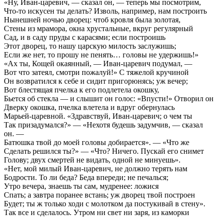
«Ну, Иван-царевич, — сказал он, — теперь мы посмотрим,
Что-то искусен ты делать? Изволь, например, нам построить
Нынешней ночью дворец: чтоб кровля была золотая,
Стены из мрамора, окна хрустальные, вкруг регулярный
Сад, и в саду пруды с карасями; если построишь
Этот дворец, то нашу царскую милость заслужишь;
Если же нет, то прошу не пенять… головы не удержишь!»
«Ах ты, Кощей окаянный, — Иван-царевич подумал, —
Вот что затеял, смотри пожалуй!» С тяжелой кручиной
Он возвратился к себе и сидит пригорюнясь; уж вечер;
Вот блестящая пчелка к его подлетела окошку,
Бьется об стекла — и слышит он голос: «Впусти!» Отворил он
Дверку окошка, пчелка влетела и вдруг обернулась
Марьей-царевной. «Здравствуй, Иван-царевич; о чем ты
Так призадумался?» — «Нехотя будешь задумчив, — сказал
он. —
Батюшка твой до моей головы добирается». — «Что же
Сделать решился ты?» — «Что? Ничего. Пускай его снимет
Голову; двух смертей не видать, одной не минуешь».
«Нет, мой милый Иван-царевич, не должно терять нам
Бодрости. То ли беда? Беда впереди; не печалься;
Утро вечера, знаешь ты сам, мудренее: ложися
Спать; а завтра поранее встань; уж дворец твой построен
Будет; ты ж только ходи с молотком да постукивай в стену».
Так все и сделалось. Утром ни свет ни заря, из каморки