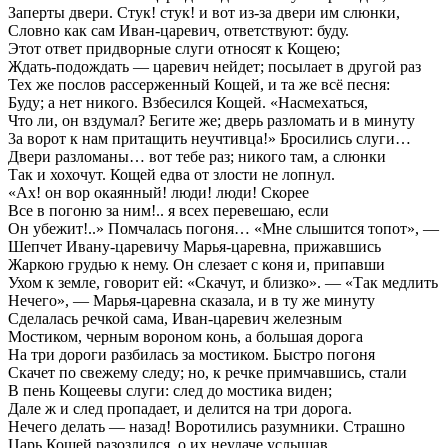
Заперты двери. Стук! стук! и вот из-за двери им слюнки,
Словно как сам Иван-царевич, ответствуют: буду.
Этот ответ придворные слуги относят к Кощею;
Ждать-подождать — царевич нейдет; посылает в другой раз
Тех же послов рассерженный Кощей, и та же всё песня:
Буду; а нет никого. Взбесился Кощей. «Насмехаться,
Что ли, он вздумал? Бегите же; дверь разломать и в минуту
3а ворот к нам притащить неучтивца!» Бросились слуги…
Двери разломаны… вот тебе раз; никого там, а слюнки
Так и хохочут. Кощей едва от злости не лопнул.
«Ах! он вор окаянный! люди! люди! Скорее
Все в погоню за ним!.. я всех перевешаю, если
Он убежит!..» Помчалась погоня… «Мне слышится топот», —
Шепчет Ивану-царевичу Марья-царевна, прижавшись
Жаркою грудью к нему. Он слезает с коня и, припавши
Ухом к земле, говорит ей: «Скачут, и близко». — «Так медлить
Нечего», — Марья-царевна сказала, и в ту же минуту
Сделалась речкой сама, Иван-царевич железным
Мостиком, черным вороном конь, а большая дорога
На три дороги разбилась за мостиком. Быстро погоня
Скачет по свежему следу; но, к речке примчавшись, стали
В пень Кощеевы слуги: след до мостика виден;
Дале ж и след пропадает, и делится на три дорога.
Нечего делать — назад! Воротились разумники. Страшно
Царь Кощей разозлился, о их неудаче услышав.