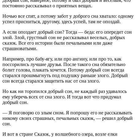
Добрый сон, наверное, потому и был добрым и веселым, что
постоянно рассказывал о приятных вещах.
Ночью все спят, а потому забот у доброго сна хватало: одному
успел присниться, другому, здесь успей, там не опоздай.
А если опоздает добрый сон? Тогда — беда: его опередит сон
злой. Злой, грустный сон не рассказывал веселых, добрых
сказок. Все его истории были печальными или даже
страшноватыми.
Например, про бабу-ягу, или про ангину, или про то, как
поссорились лучшие друзья. После такого сна обязательно
болит голова, плакать хочется. Потому добрый сон всегда
старался прошмыгнуть под подушку раньше злого. Добрый
сон всегда старался защитить нас от сна злого.
Но как ни торопился добрый сон, не каждый раз удавалось
ему уберечь всех от сна злого. И тогда вот что придумал
добрый сон.
— Я поговорю со злым сном. Я попрошу его не рассказывать
никому своих страшных, печальных сказок, — решил добрый
сон.
И вот в стране Сказок, у волшебного озера, возле елки