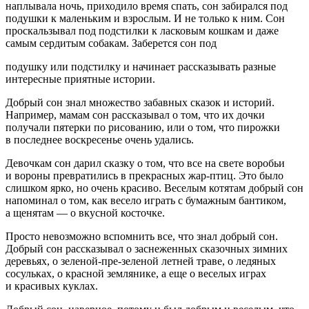
наплывала ночь, приходило время спать, сон забирался под
подушки к маленьким и взрослым. И не только к ним. Сон
проскальзывал под подстилки к ласковым кошкам и даже
самым сердитым собакам. Заберется сон под
подушку или подстилку и начинает рассказывать разные
интересные приятные истории.
Добрый сон знал множество забавных сказок и историй.
Например, мамам сон рассказывал о том, что их дочки
получали пятерки по рисованию, или о том, что пирожки
в последнее воскресенье очень удались.
Девочкам сон дарил сказку о том, что все на свете воробьи
и вороны превратились в прекрасных жар-птиц. Это было
слишком ярко, но очень красиво. Веселым котятам добрый сон
напоминал о том, как весело играть с бумажным бантиком,
а щенятам — о вкусной косточке.
Просто невозможно вспомнить все, что знал добрый сон.
Добрый сон рассказывал о заснеженных сказочных зимних
деревьях, о зеленой-пре-зеленой летней траве, о ледяных
сосульках, о красной землянике, а еще о веселых играх
и красивых куклах.