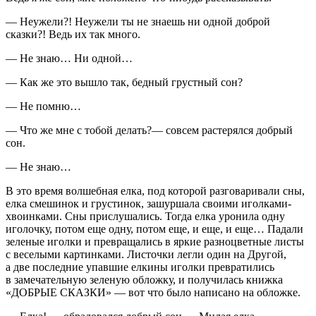
— Неужели?! Неужели ты не знаешь ни одной доброй
сказки?! Ведь их так много.
— Не знаю… Ни одной…
— Как же это вышло так, бедный грустный сон?
— Не помню…
— Что же мне с тобой делать?— совсем растерялся добрый
сон.
— Не знаю…
В это время волшебная елка, под которой разговаривали сны,
елка смешинок и грустинок, зашуршала своими иголками-
хвоинками. Сны прислушались. Тогда елка уронила одну
иголочку, потом еще одну, потом еще, и еще, и еще… Падали
зеленые иголки и превращались в яркие разноцветные листы
с веселыми картинками. Листочки легли один на Другой,
а две последние упавшие елкины иголки превратились
в замечательную зеленую обложку, и получилась книжка
«ДОБРЫЕ СКАЗКИ» — вот что было написано на обложке.