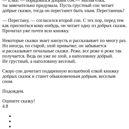
— Елка! — обрадовался добрый сон.— Милая елка,
ты замечательно придумала. Пусть грустный сон читает
добрые сказки, тогда он перестанет быть злым. Перестанешь?
— Перестану, — согласился второй сон. С тех пор, перед тем
как присниться кому-нибудь, он читает одну из добрых сказок.
Прочитал уже почти всю книжку.
Некоторые сказки знает наизусть и рассказывает по многу раз.
Но иногда, по старой, злой привычке, он забывается
и рассказывает печальные сказки. Реже, все реже и реже так
получается. Ведь он уже не злой, а наполовину добрый.
Не грустный, а наполовину веселый.
Скоро сон дочитает подаренную волшебной елкой книжку
добрых сказок и станет обыкновенным добрым, веселым
сном.
Подождем.
Оцените сказку!
4.8