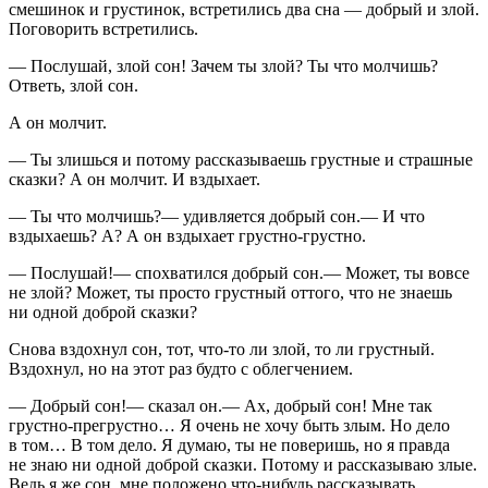
смешинок и грустинок, встретились два сна — добрый и злой.
Поговорить встретились.
— Послушай, злой сон! Зачем ты злой? Ты что молчишь?
Ответь, злой сон.
А он молчит.
— Ты злишься и потому рассказываешь грустные и страшные
сказки? А он молчит. И вздыхает.
— Ты что молчишь?— удивляется добрый сон.— И что
вздыхаешь? А? А он вздыхает грустно-грустно.
— Послушай!— спохватился добрый сон.— Может, ты вовсе
не злой? Может, ты просто грустный оттого, что не знаешь
ни одной доброй сказки?
Снова вздохнул сон, тот, что-то ли злой, то ли грустный.
Вздохнул, но на этот раз будто с облегчением.
— Добрый сон!— сказал он.— Ах, добрый сон! Мне так
грустно-прегрустно… Я очень не хочу быть злым. Но дело
в том… В том дело. Я думаю, ты не поверишь, но я правда
не знаю ни одной доброй сказки. Потому и рассказываю злые.
Ведь я же сон, мне положено что-нибудь рассказывать.