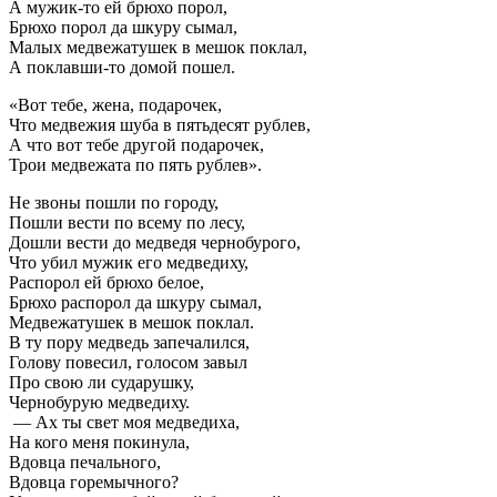
А мужик-то ей брюхо порол,
Брюхо порол да шкуру сымал,
Малых медвежатушек в мешок поклал,
А поклавши-то домой пошел.
«Вот тебе, жена, подарочек,
Что медвежия шуба в пятьдесят рублев,
А что вот тебе другой подарочек,
Трои медвежата по пять рублев».
Не звоны пошли по городу,
Пошли вести по всему по лесу,
Дошли вести до медведя чернобурого,
Что убил мужик его медведиху,
Распорол ей брюхо белое,
Брюхо распорол да шкуру сымал,
Медвежатушек в мешок поклал.
В ту пору медведь запечалился,
Голову повесил, голосом завыл
Про свою ли сударушку,
Чернобурую медведиху.
— Ах ты свет моя медведиха,
На кого меня покинула,
Вдовца печального,
Вдовца горемычного?