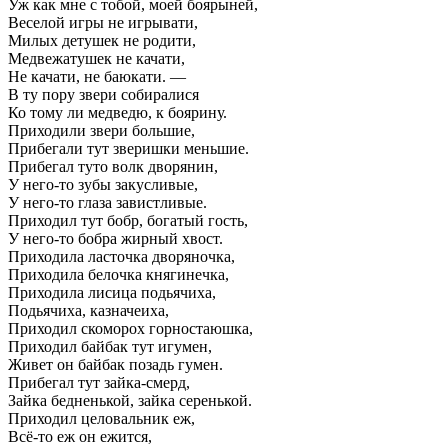
Уж как мне с тобой, моей боярыней,
Веселой игры не игрывати,
Милых детушек не родити,
Медвежатушек не качати,
Не качати, не баюкати. —
В ту пору звери собиралися
Ко тому ли медведю, к боярину.
Приходили звери большие,
Прибегали тут зверишки меньшие.
Прибегал туто волк дворянин,
У него-то зубы закусливые,
У него-то глаза завистливые.
Приходил тут бобр, богатый гость,
У него-то бобра жирный хвост.
Приходила ласточка дворяночка,
Приходила белочка княгинечка,
Приходила лисица подьячиха,
Подьячиха, казначеиха,
Приходил скоморох горностаюшка,
Приходил байбак тут игумен,
Живет он байбак позадь гумен.
Прибегал тут зайка-смерд,
Зайка бедненькой, зайка серенькой.
Приходил целовальник еж,
Всё-то еж он ежится,