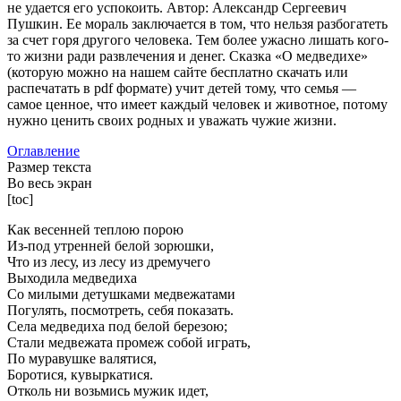
не удается его успокоить. Автор: Александр Сергеевич
Пушкин. Ее мораль заключается в том, что нельзя разбогатеть
за счет горя другого человека. Тем более ужасно лишать кого-
то жизни ради развлечения и денег. Сказка «О медведихе»
(которую можно на нашем сайте бесплатно скачать или
распечатать в pdf формате) учит детей тому, что семья —
самое ценное, что имеет каждый человек и животное, потому
нужно ценить своих родных и уважать чужие жизни.
Оглавление
Размер текста
Во весь экран
[toc]
Как весенней теплою порою
Из-под утренней белой зорюшки,
Что из лесу, из лесу из дремучего
Выходила медведиха
Со милыми детушками медвежатами
Погулять, посмотреть, себя показать.
Села медведиха под белой березою;
Стали медвежата промеж собой играть,
По муравушке валятися,
Боротися, кувыркатися.
Отколь ни возьмись мужик идет,