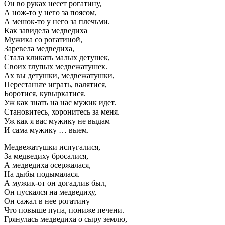
Он во руках несет рогатину,
А нож-то у него за поясом,
А мешок-то у него за плечьми.
Как завидела медведиха
Мужика со рогатиной,
Заревела медведиха,
Стала кликать малых детушек,
Своих глупых медвежатушек.
Ах вы детушки, медвежатушки,
Перестаньте играть, валятися,
Боротися, кувыркатися.
Уж как знать на нас мужик идет.
Становитесь, хоронитесь за меня.
Уж как я вас мужику не выдам
И сама мужику … выем.
Медвежатушки испугалися,
За медведиху бросалися,
А медведиха осержалася,
На дыбы подымалася.
А мужик-от он догадлив был,
Он пускался на медведиху,
Он сажал в нее рогатину
Что повыше пупа, пониже печени.
Грянулась медведиха о сыру землю,