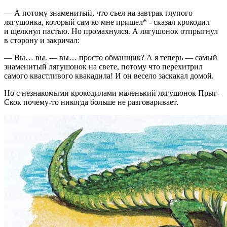
— А потому знаменитый, что съел на завтрак глупого
лягушонка, который сам ко мне пришел* - сказал крокодил
и щелкнул пастью. Но промахнулся. А лягушонок отпрыгнул
в сторону и закричал:
— Вы… вы. — вы… просто обманщик? А я теперь — самый
знаменитый лягушонок на свете, потому что перехитрил
самого квастливого квакадила! И он весело заскакал домой.
Но с незнакомыми крокодилами маленький лягушонок Прыг-
Скок почему-то никогда больше не разговаривает.