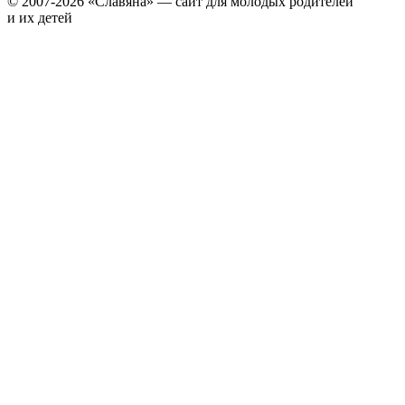
© 2007-2026 «Славяна» — сайт для молодых родителей
и их детей