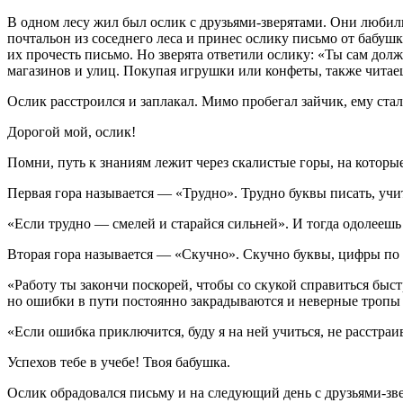
В одном лесу жил был ослик с друзьями-зверятами. Они любили 
почтальон из соседнего леса и принес ослику письмо от бабушк
их прочесть письмо. Но зверята ответили ослику: «Ты сам долже
магазинов и улиц. Покупая игрушки или конфеты, также читаешь
Ослик расстроился и заплакал. Мимо пробегал зайчик, ему ста
Дорогой мой, ослик!
Помни, путь к знаниям лежит через скалистые горы, на которые 
Первая гора называется — «Трудно». Трудно буквы писать, учит
«Если трудно — смелей и старайся сильней». И тогда одолеешь 
Вторая гора называется — «Скучно». Скучно буквы, цифры по стр
«Работу ты закончи поскорей, чтобы со скукой справиться быст
но ошибки в пути постоянно закрадываются и неверные тропы 
«Если ошибка приключится, буду я на ней учиться, не расстра
Успехов тебе в учебе! Твоя бабушка.
Ослик обрадовался письму и на следующий день с друзьями-зве