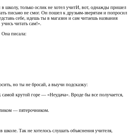
 в школу, только ослик не хотел учитИ, вот, однажды пришел
тать письмо не смог. Он пошел к друзьям-зверятам и попросил
едставь себе, идешь ты в магазин и сам читаешь названия
учись читать сам!».
 Она писала:
сить, но ты не бросай, а выучи подсказку:
к самой крутой горе — «Неудача». Вроде бы все получается,
осликом — пятерочником.
в школе. Так не хотелось слушать объяснения учителя,