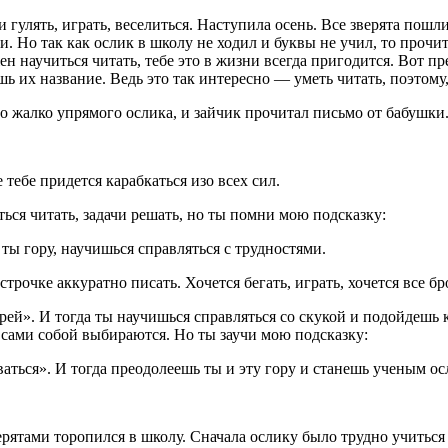
гулять, играть, веселиться. Наступила осень. Все зверята пошли
и. Но так как ослик в школу не ходил и буквы не учил, то прочи
н научиться читать, тебе это в жизни всегда пригодится. Вот пр
 их название. Ведь это так интересно — уметь читать, поэтому, 
ло жалко упрямого ослика, и зайчик прочитал письмо от бабушки.
тебе придется карабкаться изо всех сил.
ься читать, задачи решать, но ты помни мою подсказку:
ты гору, научишься справляться с трудностями.
очке аккуратно писать. Хочется бегать, играть, хочется все бро
рей». И тогда ты научишься справляться со скукой и подойдешь 
сами собой выбираются. Но ты заучи мою подсказку:
иваться». И тогда преодолеешь ты и эту гору и станешь ученым 
рятами торопился в школу. Сначала ослику было трудно учиться 