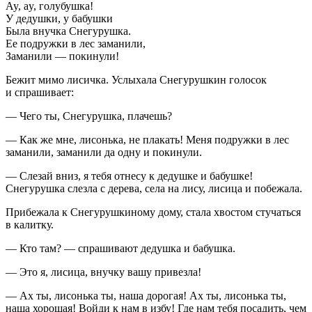
Ay, ay, голубушка!
У дедушки, у бабушки
Была внучка Снегурушка.
Ее подружки в лес заманили,
Заманили — покинули!
Бежит мимо лисичка. Услыхала Снегурушкин голосок
и спрашивает:
— Чего ты, Снегурушка, плачешь?
— Как же мне, лисонька, не плакать! Меня подружки в лес
заманили, заманили да одну и покинули.
— Слезай вниз, я тебя отнесу к дедушке и бабушке!
Снегурушка слезла с дерева, села на лису, лисица и побежала.
Прибежала к Снегурушкиному дому, стала хвостом стучаться
в калитку.
— Кто там? — спрашивают дедушка и бабушка.
— Это я, лисица, внучку вашу привезла!
— Ах ты, лисонька ты, наша дорогая! Ах ты, лисонька ты,
наша хорошая! Войди к нам в избу! Где нам тебя посадить, чем