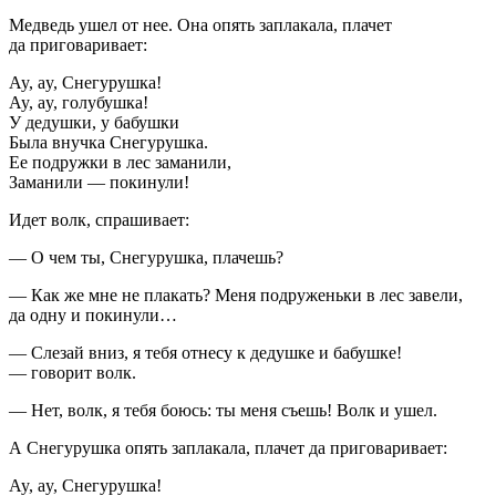
Медведь ушел от нее. Она опять заплакала, плачет
да приговаривает:
Ay, ay, Снегурушка!
Ay, ay, голубушка!
У дедушки, у бабушки
Была внучка Снегурушка.
Ее подружки в лес заманили,
Заманили — покинули!
Идет волк, спрашивает:
— О чем ты, Снегурушка, плачешь?
— Как же мне не плакать? Меня подруженьки в лес завели,
да одну и покинули…
— Слезай вниз, я тебя отнесу к дедушке и бабушке!
— говорит волк.
— Нет, волк, я тебя боюсь: ты меня съешь! Волк и ушел.
А Снегурушка опять заплакала, плачет да приговаривает:
Ay, ay, Снегурушка!