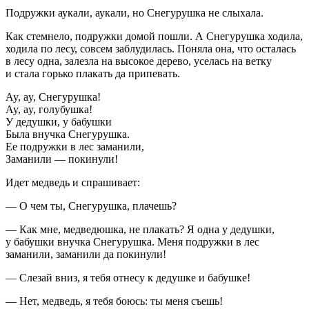
Подружки аукали, аукали, но Снегурушка не слыхала.
Как стемнело, подружки домой пошли. А Снегурушка ходила,
ходила по лесу, совсем заблудилась. Поняла она, что осталась
в лесу одна, залезла на высокое дерево, уселась на ветку
и стала горько плакать да припевать.
Ay, ay, Снегурушка!
Ay, ay, голубушка!
У дедушки, у бабушки
Была внучка Снегурушка.
Ее подружки в лес заманили,
Заманили — покинули!
Идет медведь и спрашивает:
— О чем ты, Снегурушка, плачешь?
— Как мне, медведюшка, не плакать? Я одна у дедушки,
у бабушки внучка Снегурушка. Меня подружки в лес
заманили, заманили да покинули!
— Слезай вниз, я тебя отнесу к дедушке и бабушке!
— Нет, медведь, я тебя боюсь: ты меня съешь!