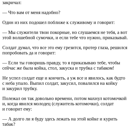
закричал:
— Что вам от меня надобно?
Один из них подошел поближе к служивому и говорит:
— Мы служители твои покорные, но слушаемся не тебя, а вот
этой волшебной сумочки, и если тебе что нужно, приказывай.
Солдат думал, что все это ему грезится, протер глаза, решился
попробовать да и говорит:
— Если ты говоришь правду, то я приказываю тебе, чтобы
сейчас же была койка, стол, закуска и трубка с табаком!
Не успел солдат еще и кончить, а уж все и явилось, как будто
с неба упало. Выпил солдат, закусил, повалился на койку
и закурил трубку.
Полежал он так довольно времени, потом махнул котомочкой
и, когда явился молодец (служитель котомочки), солдат
и говорит ему:
— А долго ли я буду здесь лежать на этой койке и курить
табак?