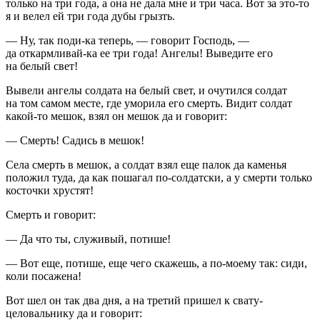
только на три года, а она не дала мне и три часа. Вот за это-то
я и велел ей три года дубы грызть.
— Ну, так поди-ка теперь, — говорит Господь, —
да откармливай-ка ее три года! Ангелы! Выведите его
на белый свет!
Вывели ангелы солдата на белый свет, и очутился солдат
на том самом месте, где уморила его смерть. Видит солдат
какой-то мешок, взял он мешок да и говорит:
— Смерть! Садись в мешок!
Села смерть в мешок, а солдат взял еще палок да каменья
положил туда, да как пошагал по-солдатски, а у смерти только
косточки хрустят!
Смерть и говорит:
— Да что ты, служивый, потише!
— Вот еще, потише, еще чего скажешь, а по-моему так: сиди,
коли посажена!
Вот шел он так два дня, а на третий пришел к свату-
целовальнику да и говорит: