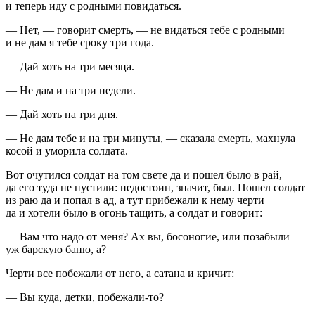
и теперь иду с родными повидаться.
— Нет, — говорит смерть, — не видаться тебе с родными
и не дам я тебе сроку три года.
— Дай хоть на три месяца.
— Не дам и на три недели.
— Дай хоть на три дня.
— Не дам тебе и на три минуты, — сказала смерть, махнула
косой и уморила солдата.
Вот очутился солдат на том свете да и пошел было в рай,
да его туда не пустили: недостоин, значит, был. Пошел солдат
из раю да и попал в ад, а тут прибежали к нему черти
да и хотели было в огонь тащить, а солдат и говорит:
— Вам что надо от меня? Ах вы, босоногие, или позабыли
уж барскую баню, а?
Черти все побежали от него, а сатана и кричит:
— Вы куда, детки, побежали-то?