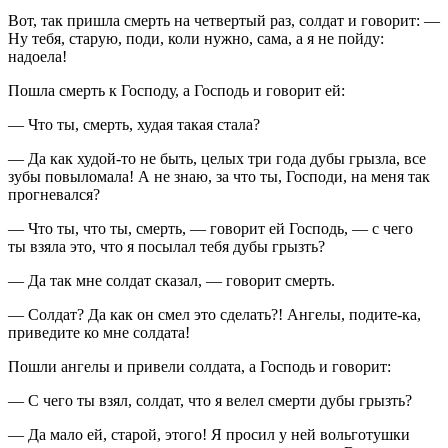
Вот, так пришла смерть на четвертый раз, солдат и говорит: —
Ну тебя, старую, поди, коли нужно, сама, а я не пойду:
надоела!
Пошла смерть к Господу, а Господь и говорит ей:
— Что ты, смерть, худая такая стала?
— Да как худой-то не быть, целых три года дубы грызла, все
зубы повыломала! А не знаю, за что ты, Господи, на меня так
прогневался?
— Что ты, что ты, смерть, — говорит ей Господь, — с чего
ты взяла это, что я посылал тебя дубы грызть?
— Да так мне солдат сказал, — говорит смерть.
— Солдат? Да как он смел это сделать?! Ангелы, подите-ка,
приведите ко мне солдата!
Пошли ангелы и привели солдата, а Господь и говорит:
— С чего ты взял, солдат, что я велел смерти дубы грызть?
— Да мало ей, старой, этого! Я просил у ней вольготушки