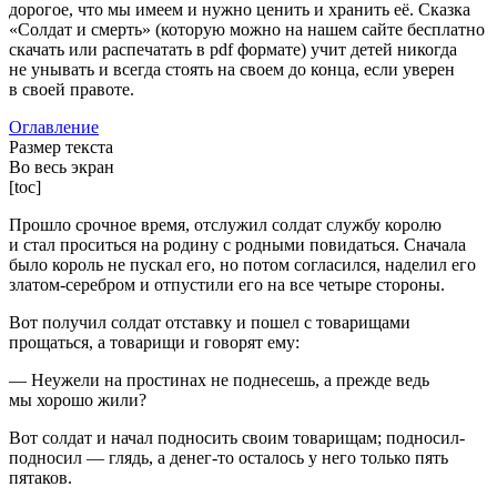
дорогое, что мы имеем и нужно ценить и хранить её. Сказка
«Солдат и смерть» (которую можно на нашем сайте бесплатно
скачать или распечатать в pdf формате) учит детей никогда
не унывать и всегда стоять на своем до конца, если уверен
в своей правоте.
Оглавление
Размер текста
Во весь экран
[toc]
Прошло срочное время, отслужил солдат службу королю
и стал проситься на родину с родными повидаться. Сначала
было король не пускал его, но потом согласился, наделил его
златом-серебром и отпустили его на все четыре стороны.
Вот получил солдат отставку и пошел с товарищами
прощаться, а товарищи и говорят ему:
— Неужели на простинах не поднесешь, а прежде ведь
мы хорошо жили?
Вот солдат и начал подносить своим товарищам; подносил-
подносил — глядь, а денег-то осталось у него только пять
пятаков.