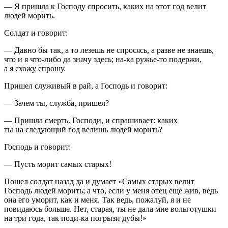
— Я пришла к Господу спросить, каких на этот год велит
людей морить.
Солдат и говорит:
— Давно бы так, а то лезешь не спросясь, а разве не знаешь,
что и я что-либо да значу здесь; на-ка ружье-то подержи,
а я схожу спрошу.
Пришел служивый в рай, а Господь и говорит:
— Зачем ты, служба, пришел?
— Пришла смерть. Господи, и спрашивает: каких
ты на следующий год велишь людей морить?
Господь и говорит:
— Пусть морит самых старых!
Пошел солдат назад да и думает «Самых старых велит
Господь людей морить; а что, если у меня отец еще жив, ведь
она его уморит, как и меня. Так ведь, пожалуй, я и не
повидаюсь больше. Нет, старая, ты не дала мне вольготушки
на три года, так поди-ка погрызи дубы!»