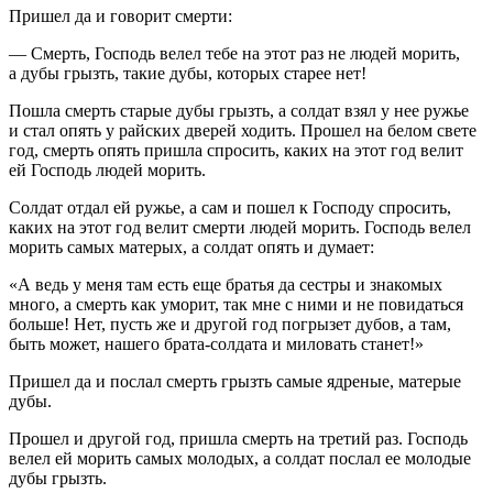
Пришел да и говорит смерти:
— Смерть, Господь велел тебе на этот раз не людей морить,
а дубы грызть, такие дубы, которых старее нет!
Пошла смерть старые дубы грызть, а солдат взял у нее ружье
и стал опять у райских дверей ходить. Прошел на белом свете
год, смерть опять пришла спросить, каких на этот год велит
ей Господь людей морить.
Солдат отдал ей ружье, а сам и пошел к Господу спросить,
каких на этот год велит смерти людей морить. Господь велел
морить самых матерых, а солдат опять и думает:
«А ведь у меня там есть еще братья да сестры и знакомых
много, а смерть как уморит, так мне с ними и не повидаться
больше! Нет, пусть же и другой год погрызет дубов, а там,
быть может, нашего брата-солдата и миловать станет!»
Пришел да и послал смерть грызть самые ядреные, матерые
дубы.
Прошел и другой год, пришла смерть на третий раз. Господь
велел ей морить самых молодых, а солдат послал ее молодые
дубы грызть.