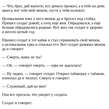
— Что, брат, дай выпить; все деньги прожил, а я тебе на днях
занесу, вот тебе мой мешок, пусть у тебя полежит.
Целовальник взял у него мешок да и бросил под стойку.
Пришел солдат домой; а отец еще жив. Обрадовался, а еще
больше обрадовались родные. Вот жил так солдат и здорово
и весело целый год.
Пришел солдат в тот кабак и стал спрашивать свой мешок,
а целовальник едва и отыскал его. Вот солдат развязал мешок
да и говорит:
— Смерть, жива ли ты?
— Ой, — говорит смерть, — едва не задохлась!
— Ну ладно, — говорит солдат. Открыл табакерку с табаком,
понюхал да и чихнул. Смерть и говорит:
— Служивый, дай-ка мне!
Она все просила, что увидит у солдата.
Солдат и говорит: