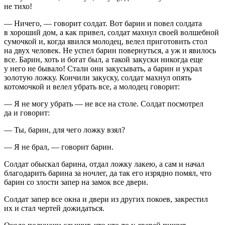
не тихо!
— Ничего, — говорит солдат. Вот барин и повел солдата
в хороший дом, а как привел, солдат махнул своей волшебной
сумочкой и, когда явился молодец, велел приготовить стол
на двух человек. Не успел барин повернуться, а уж и явилось
все. Барин, хоть и богат был, а такой закуски никогда еще
у него не бывало! Стали они закусывать, а барин и украл
золотую ложку. Кончили закуску, солдат махнул опять
котомочкой и велел убрать все, а молодец говорит:
— Я не могу убрать — не все на столе. Солдат посмотрел
да и говорит:
— Ты, барин, для чего ложку взял?
— Я не брал, — говорит барин.
Солдат обыскал барина, отдал ложку лакею, а сам и начал
благодарить барина за ночлег, да так его изрядно помял, что
барин со злости запер на замок все двери.
Солдат запер все окна и двери из других покоев, закрестил
их и стал чертей дожидаться.