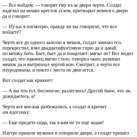
— Все войдем, — говорят ему из-за двери черти. Солдат
наделал на мешке крестов углем, притворил немного двери
да и говорит:
— Ну-ка, я посмотрю, правду ли вы говорили, что все
войдете?
Черти все до одного залезли в мешок, солдат завязал его,
перекрестил, взял двадцатифунтовую гирю да и давай
по мешку бить. Бьет, бьет да и пощупает: мягко ли? Вот видит
солдат, что наконец мягко стало, отворил окно, развязал
мешок да и вытряхнул чертей вон. Смотрит, а черти все
изуродованы, и никто с места не двигается.
Вот солдат как крикнет:
— А вы что тут, босоногие, разлеглись? Другой бани, что ли,
дожидаетесь, а?
Черти все кое-как разбежались, а солдат и кричит
им вдогонку:
— Еще придете сюда, так я вам не то еще задам!
Наутро пришли мужики и отворили двери, а солдат пришел