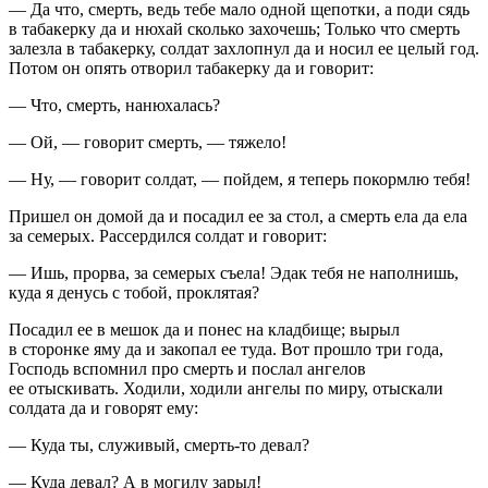
— Да что, смерть, ведь тебе мало одной щепотки, а поди сядь
в табакерку да и нюхай сколько захочешь; Только что смерть
залезла в табакерку, солдат захлопнул да и носил ее целый год.
Потом он опять отворил табакерку да и говорит:
— Что, смерть, нанюхалась?
— Ой, — говорит смерть, — тяжело!
— Ну, — говорит солдат, — пойдем, я теперь покормлю тебя!
Пришел он домой да и посадил ее за стол, а смерть ела да ела
за семерых. Рассердился солдат и говорит:
— Ишь, прорва, за семерых съела! Эдак тебя не наполнишь,
куда я денусь с тобой, проклятая?
Посадил ее в мешок да и понес на кладбище; вырыл
в сторонке яму да и закопал ее туда. Вот прошло три года,
Господь вспомнил про смерть и послал ангелов
ее отыскивать. Ходили, ходили ангелы по миру, отыскали
солдата да и говорят ему:
— Куда ты, служивый, смерть-то девал?
— Куда девал? А в могилу зарыл!