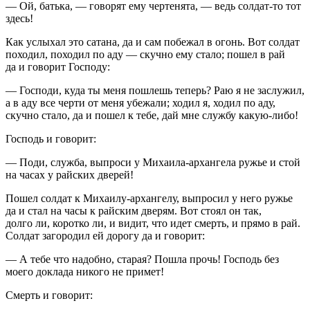
— Ой, батька, — говорят ему чертенята, — ведь солдат-то тот
здесь!
Как услыхал это сатана, да и сам побежал в огонь. Вот солдат
походил, походил по аду — скучно ему стало; пошел в рай
да и говорит Господу:
— Господи, куда ты меня пошлешь теперь? Раю я не заслужил,
а в аду все черти от меня убежали; ходил я, ходил по аду,
скучно стало, да и пошел к тебе, дай мне службу какую-либо!
Господь и говорит:
— Поди, служба, выпроси у Михаила-архангела ружье и стой
на часах у райских дверей!
Пошел солдат к Михаилу-архангелу, выпросил у него ружье
да и стал на часы к райским дверям. Вот стоял он так,
долго ли, коротко ли, и видит, что идет смерть, и прямо в рай.
Солдат загородил ей дорогу да и говорит:
— А тебе что надобно, старая? Пошла прочь! Господь без
моего доклада никого не примет!
Смерть и говорит: