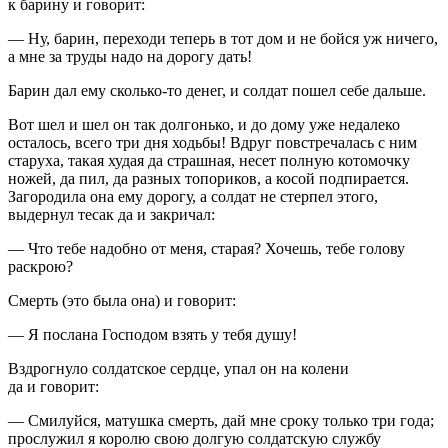
к барину и говорит:
— Ну, барин, переходи теперь в тот дом и не бойся уж ничего,
а мне за труды надо на дорогу дать!
Барин дал ему сколько-то денег, и солдат пошел себе дальше.
Вот шел и шел он так долгонько, и до дому уже недалеко
осталось, всего три дня ходьбы! Вдруг повстречалась с ним
старуха, такая худая да страшная, несет полную котомочку
ножей, да пил, да разных топориков, а косой подпирается.
Загородила она ему дорогу, а солдат не стерпел этого,
выдернул тесак да и закричал:
— Что тебе надобно от меня, старая? Хочешь, тебе голову
раскрою?
Смерть (это была она) и говорит:
— Я послана Господом взять у тебя душу!
Вздрогнуло солдатское сердце, упал он на колени
да и говорит:
— Смилуйся, матушка смерть, дай мне сроку только три года;
прослужил я королю свою долгую солдатскую службу