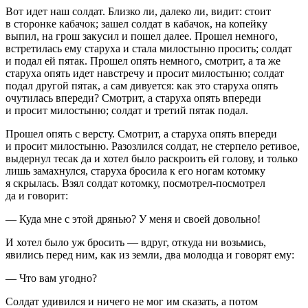
Вот идет наш солдат. Близко ли, далеко ли, видит: стоит
в сторонке кабачок; зашел солдат в кабачок, на копейку
выпил, на грош закусил и пошел далее. Прошел немного,
встретилась ему старуха и стала милостыню просить; солдат
и подал ей пятак. Прошел опять немного, смотрит, а та же
старуха опять идет навстречу и просит милостыню; солдат
подал другой пятак, а сам дивуется: как это старуха опять
очутилась впереди? Смотрит, а старуха опять впереди
и просит милостыню; солдат и третий пятак подал.
Прошел опять с версту. Смотрит, а старуха опять впереди
и просит милостыню. Разозлился солдат, не стерпело ретивое,
выдернул тесак да и хотел было раскроить ей голову, и только
лишь замахнулся, старуха бросила к его ногам котомку
я скрылась. Взял солдат котомку, посмотрел-посмотрел
да и говорит:
— Куда мне с этой дрянью? У меня и своей довольно!
И хотел было уж бросить — вдруг, откуда ни возьмись,
явились перед ним, как из земли, два молодца и говорят ему:
— Что вам угодно?
Солдат удивился и ничего не мог им сказать, а потом