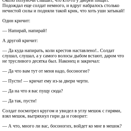
Около полуночи слышит, что кто-то у дверей пищит.
Подождал еще солдат немного, и вдруг набралось столько
нечистой силы и подняли такой крик, что хоть уши затыкай!
Один кричит:
— Напирай, напирай!
А другой кричит:
— Да куда напирать, коли крестов наставлено!.. Солдат
слушал, слушал, а у самого волосы дыбом встают, даром что
не трусливого десятка был. Наконец и закричал:
— Да что вам тут от меня надо, босоногие?
— Пусти! — кричат ему из-за двери черти.
— Да на что я вас пущу сюда?
— Да так, пусти!
Солдат посмотрел кругом и увидел в углу мешок с гирями,
взял мешок, вытряхнул гири да и говорит:
— А что, много ли вас, босоногих, войдет ко мне в мешок?