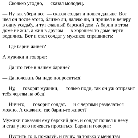
— Сколько угодно, — сказал молодец.
— Ну так убери все, — сказал солдат и пошел дальше. Вот
шел он после этого, близко ли, далеко ли, и пришел к вечеру
в одну усадьбу, и тут славный барский дом. А барин в этом
доме не жил, а жил в другом — в хорошем-то доме черти
водились. Вот и стал солдат у мужиков спрашивать:
— Где барин живет?
А мужики и говорят:
— Да что тебе в нашем барине?
— Да ночевать бы надо попроситься!
— Ну, — говорят мужики, — только поди, так он уж отправит
тебя чертям на обед!
— Ничего, — говорит солдат, — и с чертями разделаться
можно. А скажите, где барин-то живет?
Мужики показали ему барский дом, и солдат пошел к нему
и стал у него ночевать проситься. Барин и говорит:
— Пустить-то я, пожалуй, и пущу, да только у меня там