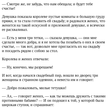
— Смотри же, не забудь, что нам обещала; и будет тебе
счастье!
Девушка показала королеве пустые комнаты и большую груду
пряжи, и та стала готовить ей свадьбу; и радовался жених, что
женится на такой искусной и прилежной девушке, и всячески
ее расхваливал.
— Есть у меня три тетки, — сказала девушка, — они мне
сделали много добра, и я не хотела бы позабыть о них в своем
счастье, — так вот, дозвольте мне пригласить их на свадьбу
и посадить рядом с собою за стол.
Королева и жених отвечали:
— Ну, конечно, мы разрешаем!
И вот, когда начался свадебный пир, вошли во дворец три
женщины в странном одеянии, а невеста им и говорит:
— Добро пожаловать, милые тетушки!
— Ах, — говорит жених, — как ты можешь дружить с такими
противными бабами? — И он подошел к той, у которой была
широкая ступня, и спрашивает: