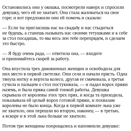
Остановились они у окошка, посмотрели наверх и спросили
девушку, чего ей не хватает. Она стала жаловаться на свое
горе; и вот предложили они ей помочь и сказали:
— Если ты пригласишь нас на свадьбу и нас стыдиться
не будешь, а станешь называть нас своими тетушками и к себе
за стол посадишь, то мы весь лен тебе перепрядем, и сделаем
это быстро.
— Я буду очень рада, — ответила она, — входите
и принимайтесь скорей за работу.
Она впустила трех диковинных женщин и освободила для
них место в первой светелке. Они сели и начали прясть. Одна
тянула нитку и вертела колесо, другая ее смачивала, а третья
сучила и пальцем о стол постукивала, — и падал ворох пряжи
наземь, и была пряжа самой тонкой работы. Девушка
скрывала от королевы этих трех прях, и когда та приходила,
показывала ей целый ворох готовой пряжи, и похвалам
королевы не было конца. Когда в первой комнате льна уже
не хватило, они перешли во вторую, наконец — в третью,
а вскоре и в этой льна больше не хватило.
Потом три женщины попрощались и напомнили девушке: