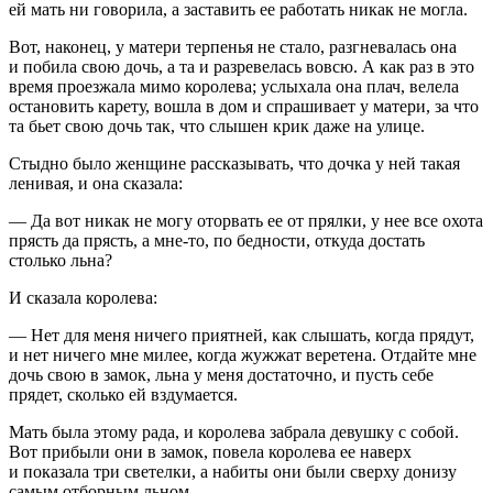
ей мать ни говорила, а заставить ее работать никак не могла.
Вот, наконец, у матери терпенья не стало, разгневалась она
и побила свою дочь, а та и разревелась вовсю. А как раз в это
время проезжала мимо королева; услыхала она плач, велела
остановить карету, вошла в дом и спрашивает у матери, за что
та бьет свою дочь так, что слышен крик даже на улице.
Стыдно было женщине рассказывать, что дочка у ней такая
ленивая, и она сказала:
— Да вот никак не могу оторвать ее от прялки, у нее все охота
прясть да прясть, а мне-то, по бедности, откуда достать
столько льна?
И сказала королева:
— Нет для меня ничего приятней, как слышать, когда прядут,
и нет ничего мне милее, когда жужжат веретена. Отдайте мне
дочь свою в замок, льна у меня достаточно, и пусть себе
прядет, сколько ей вздумается.
Мать была этому рада, и королева забрала девушку с собой.
Вот прибыли они в замок, повела королева ее наверх
и показала три светелки, а набиты они были сверху донизу
самым отборным льном.