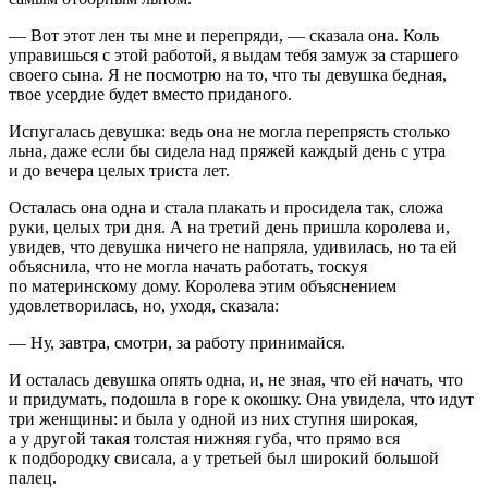
— Вот этот лен ты мне и перепряди, — сказала она. Коль
управишься с этой работой, я выдам тебя замуж за старшего
своего сына. Я не посмотрю на то, что ты девушка бедная,
твое усердие будет вместо приданого.
Испугалась девушка: ведь она не могла перепрясть столько
льна, даже если бы сидела над пряжей каждый день с утра
и до вечера целых триста лет.
Осталась она одна и стала плакать и просидела так, сложа
руки, целых три дня. А на третий день пришла королева и,
увидев, что девушка ничего не напряла, удивилась, но та ей
объяснила, что не могла начать работать, тоскуя
по материнскому дому. Королева этим объяснением
удовлетворилась, но, уходя, сказала:
— Ну, завтра, смотри, за работу принимайся.
И осталась девушка опять одна, и, не зная, что ей начать, что
и придумать, подошла в горе к окошку. Она увидела, что идут
три женщины: и была у одной из них ступня широкая,
а у другой такая толстая нижняя губа, что прямо вся
к подбородку свисала, а у третьей был широкий большой
палец.