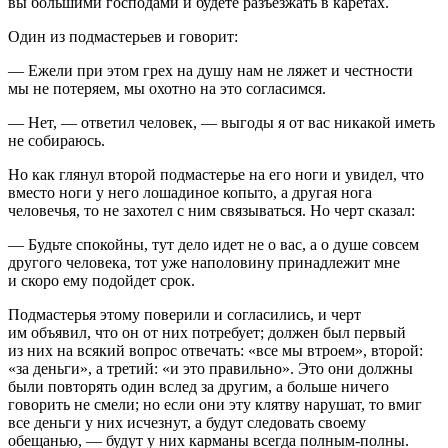
вы большими господами и будете разъезжать в каретах.
Один из подмастерьев и говорит:
— Ежели при этом грех на душу нам не ляжет и честности
мы не потеряем, мы охотно на это согласимся.
— Нет, — ответил человек, — выгоды я от вас никакой иметь
не собираюсь.
Но как глянул второй подмастерье на его ноги и увидел, что
вместо ноги у него лошадиное копыто, а другая нога
человечья, то не захотел с ним связываться. Но черт сказал:
— Будьте спокойны, тут дело идет не о вас, а о душе совсем
другого человека, тот уже наполовину принадлежит мне
и скоро ему подойдет срок.
Подмастерья этому поверили и согласились, и черт
им объявил, что он от них потребует; должен был первый
из них на всякий вопрос отвечать: «все мы втроем», второй:
«за деньги», а третий: «и это правильно». Это они должны
были повторять один вслед за другим, а больше ничего
говорить не смели; но если они эту клятву нарушат, то вмиг
все деньги у них исчезнут, а будут следовать своему
обещанью, — будут у них карманы всегда полным-полны.