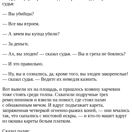
судья:
— Вы убийцы?
— Все мы втроем.
— А зачем вы купца убили?
— За деньги.
— Ах, вы злодеи! — сказал судья. — Вы и греха не боялись?
— И это правильно.
— Ну, вы и сознались, да, кроме того, вы злодеи закоренелые!
— сказал судья. — Ведите их немедля казнить.
Вот вывели их на площадь, и пришлось хозяину харчевни
тоже стоять среди толпы. Схватили подручные трех
ремесленников и взвели на помост, где стоял палач
с обнаженным мечом. И вдруг подъезжает карета,
запряженная четверкой огненно-рыжих коней, — они мчались
так, что сыпались с мостовой искры, — и кто-то машет вдруг
из окошка кареты белым платком.
Сказал палач: