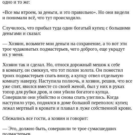
одно и то же:
«Все мы втроем, за деньги, и это правильно». Но они видели
и понимали всё, что тут происходило.
Случилось, что прибыл туда один богатый купец с большими
деньгами и сказал:
— Хозяин, возьмите мои деньги на сохранение, а то вот эти
трое чудаковатых подмастерьев, чего доброго, еще украдут
их у меня.
Хозяин так и сделал. Но, относя дорожный мешок к себе
в комнату, он смекнул, что тот полон золота. Он поместил
троих подмастерьев спать внизу, а купцу отвел отдельную
комнату наверху. Наступила полночь, и хозяин, решив, что все
уже спят, явился вместе со своей женой, был у них в руках
топор для рубки дров, и они убили богатого купца.
Совершили они убийство и снова спать улеглись. Когда
наступило утро, поднялся в доме большой переполох: купец
лежал мертвый в кровати и плавал в луже собственной крови.
Сбежались все гости, а хозяин и говорит:
— Это, должно быть, совершили те трое сумасшедших
подмастерьев.