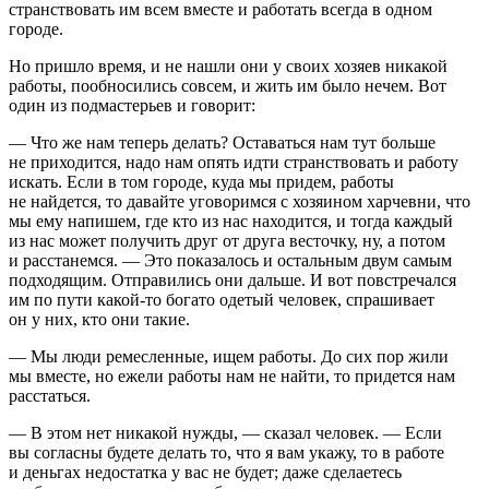
странствовать им всем вместе и работать всегда в одном
городе.
Но пришло время, и не нашли они у своих хозяев никакой
работы, пообносились совсем, и жить им было нечем. Вот
один из подмастерьев и говорит:
— Что же нам теперь делать? Оставаться нам тут больше
не приходится, надо нам опять идти странствовать и работу
искать. Если в том городе, куда мы придем, работы
не найдется, то давайте уговоримся с хозяином харчевни, что
мы ему напишем, где кто из нас находится, и тогда каждый
из нас может получить друг от друга весточку, ну, а потом
и расстанемся. — Это показалось и остальным двум самым
подходящим. Отправились они дальше. И вот повстречался
им по пути какой-то богато одетый человек, спрашивает
он у них, кто они такие.
— Мы люди ремесленные, ищем работы. До сих пор жили
мы вместе, но ежели работы нам не найти, то придется нам
расстаться.
— В этом нет никакой нужды, — сказал человек. — Если
вы согласны будете делать то, что я вам укажу, то в работе
и деньгах недостатка у вас не будет; даже сделаетесь