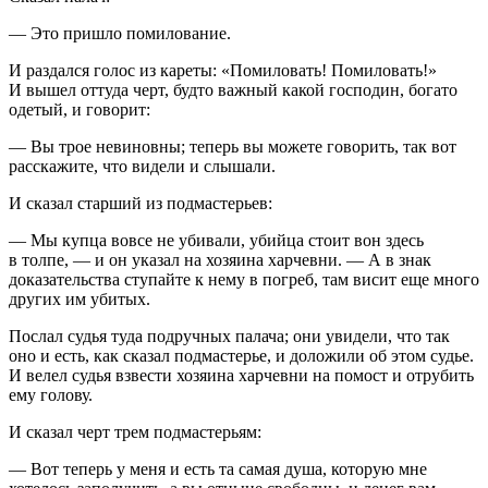
— Это пришло помилование.
И раздался голос из кареты: «Помиловать! Помиловать!»
И вышел оттуда черт, будто важный какой господин, богато
одетый, и говорит:
— Вы трое невиновны; теперь вы можете говорить, так вот
расскажите, что видели и слышали.
И сказал старший из подмастерьев:
— Мы купца вовсе не убивали, убийца стоит вон здесь
в толпе, — и он указал на хозяина харчевни. — А в знак
доказательства ступайте к нему в погреб, там висит еще много
других им убитых.
Послал судья туда подручных палача; они увидели, что так
оно и есть, как сказал подмастерье, и доложили об этом судье.
И велел судья взвести хозяина харчевни на помост и отрубить
ему голову.
И сказал черт трем подмастерьям:
— Вот теперь у меня и есть та самая душа, которую мне