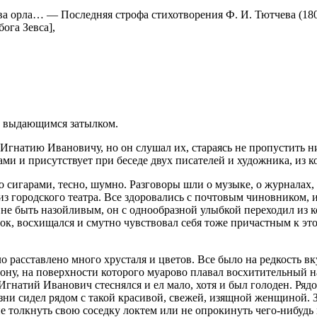
ова орла… — Последняя строфа стихотворения Ф. И. Тютчева (18
ога Зевса],
но выдающимся затылком.
Игнатию Ивановичу, но он слушал их, стараясь не пропустить ни 
 и присутствует при беседе двух писателей и художника, из к
сигарами, тесно, шумно. Разговоры шли о музыке, о журналах, о
з городского театра. Все здоровались с почтовым чиновником, и
и не быть назойливым, он с однообразной улыбкой переходил из 
ок, восхищался и смутно чувствовал себя тоже причастным к эт
о расставлено много хрусталя и цветов. Все было на редкость в
ону, на поверхности которого муарово плавал восхитительный н
Игнатий Иванович стеснялся и ел мало, хотя и был голоден. Ряд
ни сидел рядом с такой красивой, свежей, изящной женщиной. За 
 толкнуть свою соседку локтем или не опрокинуть чего-нибудь 