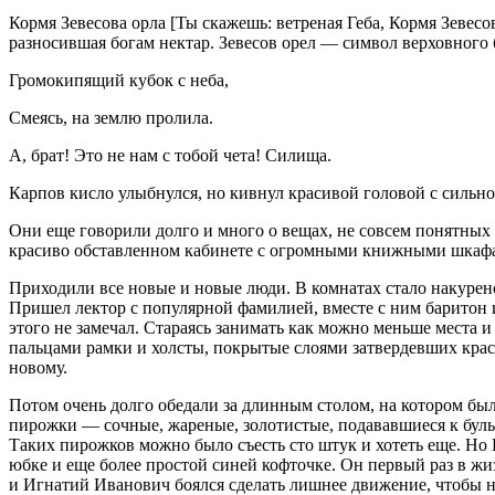
Кормя Зевесова орла [Ты скажешь: ветреная Геба, Кормя Зевес
разносившая богам нектар. Зевесов орел — символ верховного б
Громокипящий кубок с неба,
Смеясь, на землю пролила.
А, брат! Это не нам с тобой чета! Силища.
Карпов кисло улыбнулся, но кивнул красивой головой с силь
Они еще говорили долго и много о вещах, не совсем понятных 
красиво обставленном кабинете с огромными книжными шкафами
Приходили все новые и новые люди. В комнатах стало накурено 
Пришел лектор с популярной фамилией, вместе с ним баритон и
этого не замечал. Стараясь занимать как можно меньше места 
пальцами рамки и холсты, покрытые слоями затвердевших крас
новому.
Потом очень долго обедали за длинным столом, на котором был
пирожки — сочные, жареные, золотистые, подававшиеся к буль
Таких пирожков можно было съесть сто штук и хотеть еще. Но 
юбке и еще более простой синей кофточке. Он первый раз в жиз
и Игнатий Иванович боялся сделать лишнее движение, чтобы не