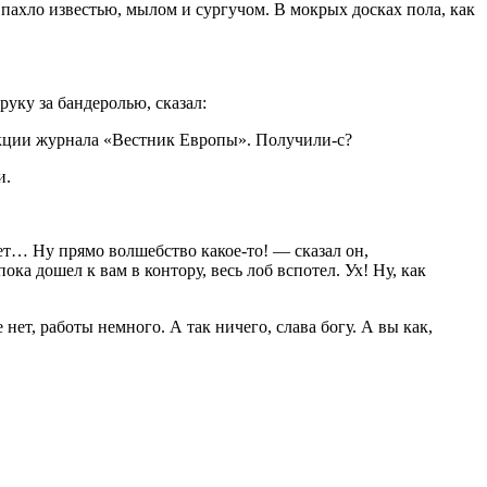
 пахло известью, мылом и сургучом. В мокрых досках пола, как
уку за бандеролью, сказал:
акции журнала «Вестник Европы». Получили-с?
и.
тет… Ну прямо волшебство какое-то! — сказал он,
ка дошел к вам в контору, весь лоб вспотел. Ух! Ну, как
ет, работы немного. А так ничего, слава богу. А вы как,