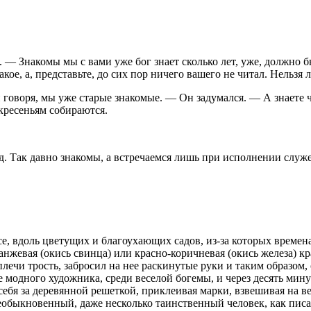
— Знакомы мы с вами уже бог знает сколько лет, уже, должно б
такое, а, представьте, до сих пор ничего вашего не читал. Нельз
 говоря, мы уже старые знакомые. — Он задумался. — А знаете ч
скресеньям собираются.
ад. Так давно знакомы, а встречаемся лишь при исполнении служ
е, вдоль цветущих и благоухающих садов, из-за которых времен
евая (окись свинца) или красно-коричневая (окись железа) крас
плечи трость, забросил на нее раскинутые руки и таким образом
е модного художника, среди веселой богемы, и через десять мин
 себя за деревянной решеткой, приклеивая марки, взвешивая на в
 необыкновенный, даже несколько таинственный человек, как пи