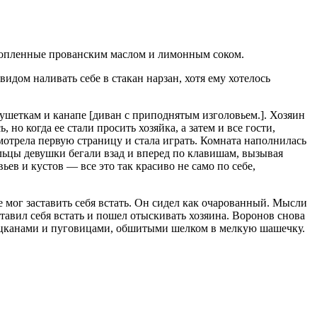
кропленные прованским маслом и лимонным соком.
идом наливать себе в стакан нарзан, хотя ему хотелось
 кушеткам и канапе [диван с приподнятым изголовьем.]. Хозяин
но когда ее стали просить хозяйка, а затем и все гости,
смотрела первую страницу и стала играть. Комната наполнилась
альцы девушки бегали взад и вперед по клавишам, вызывая
ьев и кустов — все это так красиво не само по себе,
е мог заставить себя встать. Он сидел как очарованный. Мысли
ставил себя встать и пошел отыскивать хозяина. Воронов снова
лацканами и пуговицами, обшитыми шелком в мелкую шашечку.