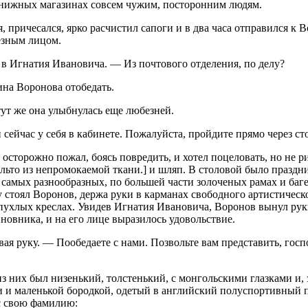
 книжных магазинах совсем чужим, посторонним людям.
 причесался, ярко расчистил сапоги и в два часа отправился к 
езным лицом.
в Игнатия Ивановича. — Из почтового отделения, по делу?
ина Воронова отобедать.
тут же она улыбнулась еще любезней.
ейчас у себя в кабинете. Пожалуйста, пройдите прямо через сто
 осторожно пожал, боясь повредить, и хотел поцеловать, но не
льто из непромокаемой ткани.] и шляп. В столовой было праздни
самых разнообразных, по большей части золоченых рамах и баге
стоял Воронов, держа руки в карманах свободного артистическо
ухлых креслах. Увидев Игнатия Ивановича, Воронов вынул руки 
новника, и на его лице выразилось удовольствие.
вая руку. — Пообедаете с нами. Позвольте вам представить, г
з них был низенький, толстенький, с монгольскими глазками и, 
ми и маленькой бородкой, одетый в английский полуспортивный
с свою фамилию: