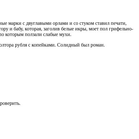
ые марки с двуглавыми орлами и со стуком ставил печати,
ру и бабу, которая, заголив белые икры, моет пол грифельно-
по которым ползали слабые мухи.
полтора рубля с копейками. Солидный был роман.
роверить.