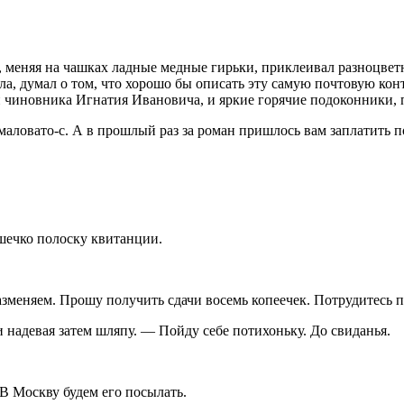
 меняя на чашках ладные медные гирьки, приклеивал разноцветн
, думал о том, что хорошо бы описать эту самую почтовую конто
и чиновника Игнатия Ивановича, и яркие горячие подоконники, 
маловато-с. А в прошлый раз за роман пришлось вам заплатить 
шечко полоску квитанции.
азменяем. Прошу получить сдачи восемь копеечек. Потрудитесь п
 надевая затем шляпу. — Пойду себе потихоньку. До свиданья.
 В Москву будем его посылать.