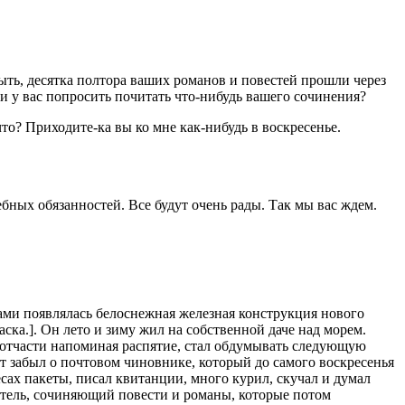
ыть, десятка полтора ваших романов и повестей прошли через
я ли у вас попросить почитать что-нибудь вашего сочинения?
то? Приходите-ка вы ко мне как-нибудь в воскресенье.
ебных обязанностей. Все будут очень рады. Так мы вас ждем.
ами появлялась белоснежная железная конструкция нового
ка.]. Он лето и зиму жил на собственной даче над морем.
, отчасти напоминая распятие, стал обдумывать следующую
ут забыл о почтовом чиновнике, который до самого воскресенья
есах пакеты, писал квитанции, много курил, скучал и думал
сатель, сочиняющий повести и романы, которые потом