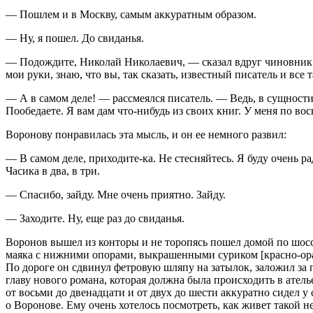
— Пошлем и в Москву, самым аккуратным образом.
— Ну, я пошел. До свиданья.
— Подождите, Николай Николаевич, — сказал вдруг чиновник. 
мои руки, знаю, что вы, так сказать, известный писатель и все 
— А в самом деле! — рассмеялся писатель. — Ведь, в сущности
Пообедаете. Я вам дам что-нибудь из своих книг. У меня по во
Воронову понравилась эта мысль, и он ее немного развил:
— В самом деле, приходите-ка. Не стесняйтесь. Я буду очень р
Часика в два, в три.
— Спасибо, зайду. Мне очень приятно. Зайду.
— Заходите. Ну, еще раз до свиданья.
Воронов вышел из конторы и не торопясь пошел домой по шосс
маяка с нижними опорами, выкрашенными суриком [красно-оранж
По дороге он сдвинул фетровую шляпу на затылок, заложил за 
главу нового романа, которая должна была происходить в атель
от восьми до двенадцати и от двух до шести аккуратно сидел у
о Воронове. Ему очень хотелось посмотреть, как живет такой