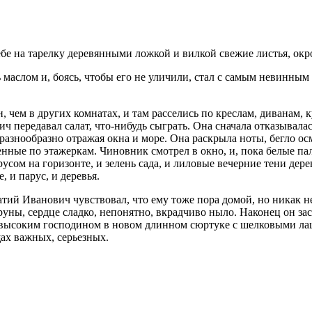
себе на тарелку деревянными ложкой и вилкой свежие листья, о
 маслом и, боясь, чтобы его не уличили, стал с самым невинным в
, чем в других комнатах, и там расселись по креслам, диванам,
передавал салат, что-нибудь сыграть. Она сначала отказывалась, 
 разнообразно отражая окна и море. Она раскрыла ноты, бегло о
енные по этажеркам. Чиновник смотрел в окно, и, пока белые п
усом на горизонте, и зелень сада, и лиловые вечерние тени дерев
, и парус, и деревья.
атий Иванович чувствовал, что ему тоже пора домой, но никак н
руны, сердце сладко, непонятно, вкрадчиво ныло. Наконец он за
л с высоким господином в новом длинном сюртуке с шелковыми 
щах важных, серьезных.