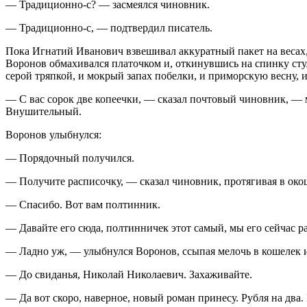
— Традиционно-с? — засмеялся чиновник.
— Традиционно-с, — подтвердил писатель.
Пока Игнатий Иванович взвешивал аккуратный пакет на весах,
Воронов обмахивался платочком и, откинувшись на спинку стула
серой тряпкой, и мокрый запах побелки, и приморскую весну, 
— С вас сорок две копеечки, — сказал почтовый чиновник, — 
Внушительный.
Воронов улыбнулся:
— Порядочный получился.
— Получите расписочку, — сказал чиновник, протягивая в око
— Спасибо. Вот вам полтинник.
— Давайте его сюда, полтинничек этот самый, мы его сейчас р
— Ладно уж, — улыбнулся Воронов, ссыпая мелочь в кошелек и
— До свиданья, Николай Николаевич. Захаживайте.
— Да вот скоро, наверное, новый роман принесу. Рубля на два.