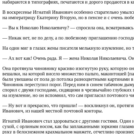
набираются в типографиях, печатаются и дорого продаются в
В воскресенье Игнатий Иванович особенно старательно умылся,
на императрицу Екатерину Вторую, но в пенсне и с очень люб
— Вы к Николаю Николаевичу? — спросила она, всматриваясь 
— Никак нет, не по делу, а по любезному приглашению господ
На один миг в глазах жены писателя мелькнуло изумление, но 
— Ах вот как! Очень рада. Я — жена Николая Николаевича. Он с
Она протянула чиновнику красиво изогнутую руку, которую он
вешалки, на которой висело множество пальто, макинтошей [па
были увешаны от пола до потолка разноцветными картинами в 
Чиновник переступил порог. Перед ним в синем табачном дыму 
спорил с двумя господами, сидящими в чрезвычайно глубоких п
на изумление, но он вспомнил, что сам пригласил почтового чи
— Ну вот и прекрасно, что пришли! — воскликнул он, протяги
Иванович, из нашей местной почтовой конторы.
Игнатий Иванович стал здороваться с другими гостями. Один и
сухой, с орлиным носом, как бы заплаканными зоркими глаза
руку в белоснежном крахмальном манжете, отчетливо произне