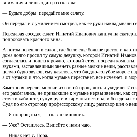
внимания и лишь один раз сказала:
— Будьте добры, передайте мне салату.
Он передал и с умилением смотрел, как ее руки накладывали 
Передавая соседке салат, Игнатий Иванович капнул на скатерть
попробовать красного вина.
А потом перешли в салон, где было еще больше цветов и картин
дома долго просил ту самую девушку, которой Игнатий Иванович 
согласилась и пошла к роялю, который стоял посреди комнаты,
звуками, заставлявшими звенеть разные мелкие вещи, расставл
целую бурю звуков, ему казалось, что бледно-голубое море с пар
а от музыки и что, когда музыка перестанет, все исчезнет: и море
Заметно вечерело, многие из гостей прощались и уходили. Игн
его разбегались, не привыкшие к музыке нервы звенели, как ст
стоял в кабинете, сунув руки в карманы вестона, и беседова
Судя по его строгому профессорскому лицу, разговор шел о ве
— Я попрощаться, — сказал чиновник.
— Уже? Останьтесь. Выпейте с нами чаю.
— Никак нет-с. Пора.