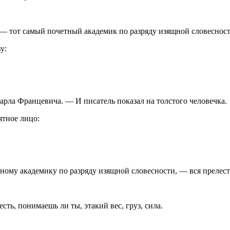
— тот самый почетный академик по разряду изящной словесности
у:
арла Францевича. — И писатель показал на толстого человечка.
ятное лицо:
ному академику по разряду изящной словесности, — вся прелесть
сть, понимаешь ли ты, этакий вес, груз, сила.