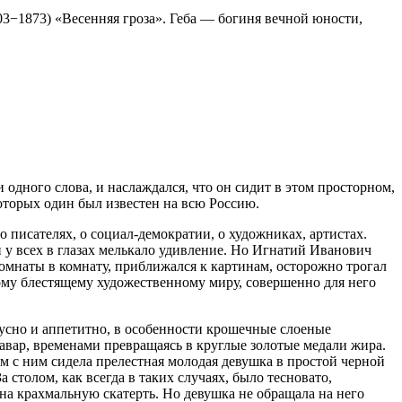
03−1873) «Весенняя гроза». Геба — богиня вечной юности,
одного слова, и наслаждался, что он сидит в этом просторном,
оторых один был известен на всю Россию.
 писателях, о социал-демократии, о художниках, артистах.
 у всех в глазах мелькало удивление. Но Игнатий Иванович
комнаты в комнату, приближался к картинам, осторожно трогал
ому блестящему художественному миру, совершенно для него
кусно и аппетитно, в особенности крошечные слоеные
авар, временами превращаясь в круглые золотые медали жира.
ом с ним сидела прелестная молодая девушка в простой черной
столом, как всегда в таких случаях, было тесновато,
на крахмальную скатерть. Но девушка не обращала на него