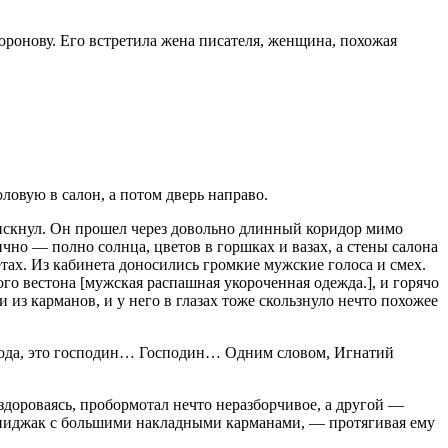
Воронову. Его встретила жена писателя, женщина, похожая
ловую в салон, а потом дверь направо.
 рискнул. Он прошел через довольно длинный коридор мимо
чно — полно солнца, цветов в горшках и вазах, а стены салона
тах. Из кабинета доносились громкие мужские голоса и смех.
го вестона [мужская распашная укороченная одежда.], и горячо
из карманов, и у него в глазах тоже скользнуло нечто похожее
оспода, это господин… Господин… Одним словом, Игнатий
здороваясь, пробормотал нечто неразборчивое, а другой —
 пиджак с большими накладными карманами, — протягивая ему