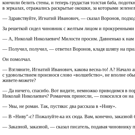
кончили белить стены, и теперь грудастая толстая баба, подо
в зеркалах, отражались раскрытые окошки, за которыми зеленел
— Здравствуйте, Игнатий Иванович, — сказал Воронов, подход
За решеткой сидел чиновник с желтым лицом и прокуренными ус
— А, Николай Николаевич! Милости просим. Давненько к нам н
— Получил, получил, — ответил Воронов, кладя шляпу на прила
Он помолчал.
— Взгляните, Игнатий Иванович, какова весна-то! А? Начало ап
с удовольствием произнося слово «волшебство», не вполне обыч
живете-можете?
— Да ничего, спасибо. Вот видите, немножко приводимся в поря
Николай Николаевич? Романчик принесли, — покосился он на
— Увы, не роман. Так, пустяки: два рассказа в «Ниву».
— В «Ниву"-с? Пожалуйте-ка их сюда. Вам, конечно, заказной
— Заказной, заказной, — сказал писатель, подавая чиновнику п