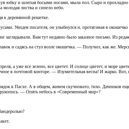
ткнув юбку и шлепая босыми ногами, мыла пол. Сыро и прохладно
а молодая листва и синело небо.
я к деревянной решетке.
ами. Увидев писателя, он улыбнулся и, протягивая в окошечко р
е заглядывали. Вам тут недавно было заказное письмо. Из ред
вок и садясь на стул возле окошечка. — Получил, как же. Мерс
реля, а уже все зелено, все цветет. И солнце цветет, и море цве
ное в почтовой конторе. — Изумительная весна! И жарко. Вот, по
док к Пасхе. А в общем, живем скучновато, тихо. Дачников еще н
 рукопись. — Опять небось в «Современный мир»?
 бандеролью?
акет.