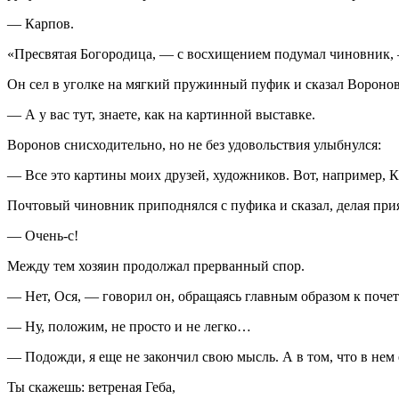
— Карпов.
«Пресвятая Богородица, — с восхищением подумал чиновник, 
Он сел в уголке на мягкий пружинный пуфик и сказал Воронов
— А у вас тут, знаете, как на картинной выставке.
Воронов снисходительно, но не без удовольствия улыбнулся:
— Все это картины моих друзей, художников. Вот, например, К
Почтовый чиновник приподнялся с пуфика и сказал, делая при
— Очень-с!
Между тем хозяин продолжал прерванный спор.
— Нет, Ося, — говорил он, обращаясь главным образом к почет
— Ну, положим, не просто и не легко…
— Подожди, я еще не закончил свою мысль. А в том, что в нем е
Ты скажешь: ветреная Геба,