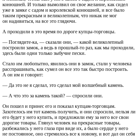
конюшней. И только вымолвил он свое желание, как сидел
уже в замке с садом и королевской конюшней, и все было
таким прекрасным и великолепным, что никак не мог
он надивиться, на все это глядючи.
А проходили в это время по дороге купцы-торговцы.
— Поглядите-ка, — сказали они, — какой великолепный
построили замок, а ведь в прошлый-то раз, как мы проходили,
здесь были одни только зыбучие пески.
Стало им любопытно, явились они в замок, стали у человека
расспрашивать, как сумел он все это так быстро построить.
А он им и говорит:
— Да это не я сделал, это сделал мой волшебный камень.
— А что это за камень такой? — спросили они.
Он пошел и принес его и показал купцам-торговцам.
Захотелось им тот камень получить, и они спросили, нельзя ли
его будет у него купить, и предложили ему за него все свои
дорогие товары. Глянул человек на прекрасные товары,
разбежались у него глаза при виде их, а было сердце у него
не постоянное, оно стремилось все к новому, и вот дал он себя