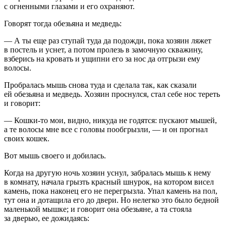
с огненными глазами и его охраняют.
Говорят тогда обезьяна и медведь:
— А ты еще раз ступай туда да подожди, пока хозяин ляжет
в постель и уснет, а потом пролезь в замочную скважину,
взберись на кровать и ущипни его за нос да отгрызи ему
волосы.
Пробралась мышь снова туда и сделала так, как сказали
ей обезьяна и медведь. Хозяин проснулся, стал себе нос тереть
и говорит:
— Кошки-то мои, видно, никуда не годятся: пускают мышей,
а те волосы мне все с головы пообгрызли, — и он прогнал
своих кошек.
Вот мышь своего и добилась.
Когда на другую ночь хозяин уснул, забралась мышь к нему
в комнату, начала грызть красный шнурок, на котором висел
камень, пока наконец его не перегрызла. Упал камень на пол,
тут она и дотащила его до двери. Но нелегко это было бедной
маленькой мышке; и говорит она обезьяне, а та стояла
за дверью, ее дожидаясь: