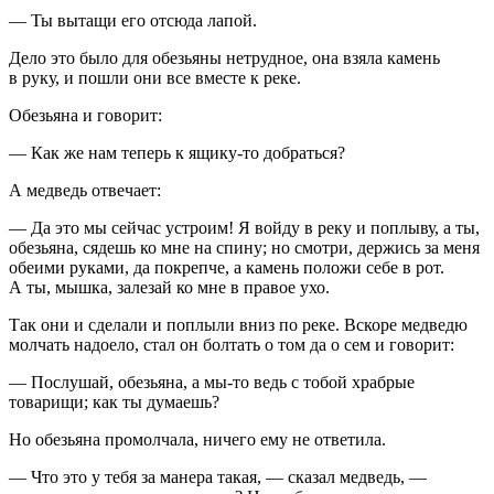
— Ты вытащи его отсюда лапой.
Дело это было для обезьяны нетрудное, она взяла камень
в руку, и пошли они все вместе к реке.
Обезьяна и говорит:
— Как же нам теперь к ящику-то добраться?
А медведь отвечает:
— Да это мы сейчас устроим! Я войду в реку и поплыву, а ты,
обезьяна, сядешь ко мне на спину; но смотри, держись за меня
обеими руками, да покрепче, а камень положи себе в рот.
А ты, мышка, залезай ко мне в правое ухо.
Так они и сделали и поплыли вниз по реке. Вскоре медведю
молчать надоело, стал он болтать о том да о сем и говорит:
— Послушай, обезьяна, а мы-то ведь с тобой храбрые
товарищи; как ты думаешь?
Но обезьяна промолчала, ничего ему не ответила.
— Что это у тебя за манера такая, — сказал медведь, —