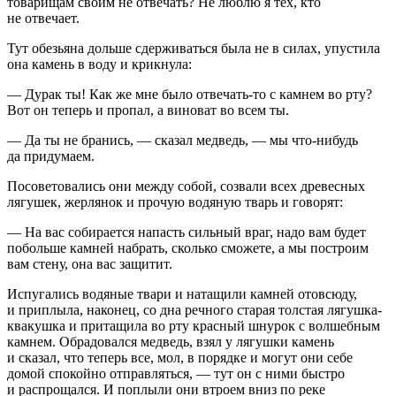
товарищам своим не отвечать? Не люблю я тех, кто
не отвечает.
Тут обезьяна дольше сдерживаться была не в силах, упустила
она камень в воду и крикнула:
— Дурак ты! Как же мне было отвечать-то с камнем во рту?
Вот он теперь и пропал, а виноват во всем ты.
— Да ты не бранись, — сказал медведь, — мы что-нибудь
да придумаем.
Посоветовались они между собой, созвали всех древесных
лягушек, жерлянок и прочую водяную тварь и говорят:
— На вас собирается напасть сильный враг, надо вам будет
побольше камней набрать, сколько сможете, а мы построим
вам стену, она вас защитит.
Испугались водяные твари и натащили камней отовсюду,
и приплыла, наконец, со дна речного старая толстая лягушка-
квакушка и притащила во рту красный шнурок с волшебным
камнем. Обрадовался медведь, взял у лягушки камень
и сказал, что теперь все, мол, в порядке и могут они себе
домой спокойно отправляться, — тут он с ними быстро
и распрощался. И поплыли они втроем вниз по реке