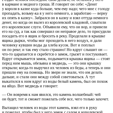
в кармане и медного гроша. И говорит он себе: «Денег
у короля в казне куда больше, чем ему надо; чего мне с голоду
пропадать, возьму-ка я у него немного, а заработаю — верну
их опять в казну». Забрался он в казну и взял оттуда немного
денег, но когда он вылез из королевской кладовой, схватили
его королевские слуги. Объявили ему, что он вор, и привели
его на суд, а так как совершил он неправое дело, то присудили
посадить его в ящик и бросить в реку. Проделали в крышке
ящика дырки, чтобы мог проходить в него воздух, и дали
человеку кувшин воды да хлеба кусок. Вот и поплыл
он по реке; и так ему стало страшно! Но вдруг слышит он —
что-то царапается и скребется о замок, грызет и постукивает.
Вдруг открывается замок, подымается крышка ящика — стоят
перед ним мышь, обезьяна и медведь, — это они крышку
открыли; когда-то выручил их человек из беды, а теперь и они
пришли ему на помощь. Но звери не знали, что им делать
дальше, и стали они между собой советоваться. А тут
выкатился к ним вдруг из воды белый камень, был он похож
на яйцо. Вот медведь и говорит:
— Он вовремя к нам явился, это камень волшебный: чей
он будет, тот и сможет пожелать себе все, чего только захочет.
Вытащил человек из воды этот камень, взял его в руку
и пожелал, чтобы был у него замок с садом и королевской