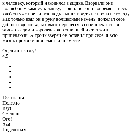
к человеку, который находился в ящике. Взорвали они
волшебным камнем крышку, — явились они вовремя — весь
хлеб он уже поел и всю воду выпил и чуть не пропал с голоду.
Как только взял он в руку волшебный камень, пожелал себе
доброго здоровья, так вмиг перенесся в свой прекрасный
замок с садом и королевскою конюшней и стал жить
припеваючи. А троих зверей он оставил при себе, и всю
жизнь прожили они счастливо вместе.
Оцените сказку!
4.5
162
голоса
Полезно
Вау!
Смешно
Ого!
Хм!
Поделиться