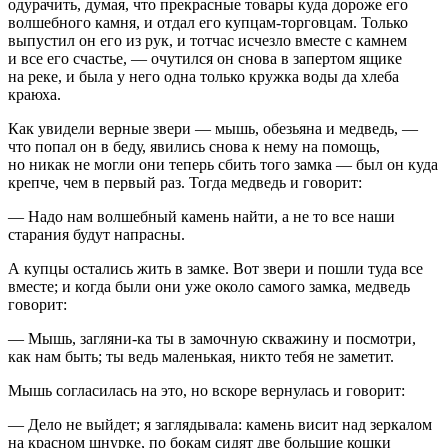
одурачить, думая, что прекрасные товары куда дороже его
волшебного камня, и отдал его купцам-торговцам. Только
выпустил он его из рук, и тотчас исчезло вместе с камнем
и все его счастье, — очутился он снова в запертом ящике
на реке, и была у него одна только кружка воды да хлеба
краюха.
Как увидели верные звери — мышь, обезьяна и медведь, —
что попал он в беду, явились снова к нему на помощь,
но никак не могли они теперь сбить того замка — был он куда
крепче, чем в первый раз. Тогда медведь и говорит:
— Надо нам волшебный камень найти, а не то все наши
старания будут напрасны.
А купцы остались жить в замке. Вот звери и пошли туда все
вместе; и когда были они уже около самого замка, медведь
говорит:
— Мышь, загляни-ка ты в замочную скважину и посмотри,
как нам быть; ты ведь маленькая, никто тебя не заметит.
Мышь согласилась на это, но вскоре вернулась и говорит:
— Дело не выйдет; я заглядывала: камень висит над зеркалом
на красном шнурке, по бокам сидят две большие кошки