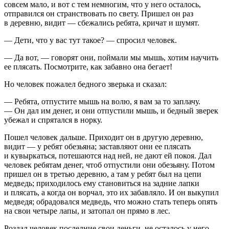
совсем мало, и вот с тем немногим, что у него осталось,
отправился он странствовать по свету. Пришел он раз
в деревню, видит — сбежались ребята, кричат и шумят.
— Дети, что у вас тут такое? — спросил человек.
— Да вот, — говорят они, поймали мы мышь, хотим научить
ее плясать. Посмотрите, как забавно она бегает!
Но человек пожалел бедного зверька и сказал:
— Ребята, отпустите мышь на волю, я вам за то заплачу.
— Он дал им денег, и они отпустили мышь, и бедный зверек
убежал и спрятался в норку.
Пошел человек дальше. Приходит он в другую деревню,
видит — у ребят обезьяна; заставляют они ее плясать
и кувыркаться, потешаются над ней, не дают ей покоя. Дал
человек ребятам денег, чтоб отпустили они обезьяну. Потом
пришел он в третью деревню, а там у ребят был на цепи
медведь; приходилось ему становиться на задние лапки
и плясать, а когда он ворчал, это их забавляло. И он выкупил
медведя; обрадовался медведь, что можно стать теперь опять
на свои четыре лапы, и затопал он прямо в лес.
Роздал человек последние свои деньги, не осталось у него