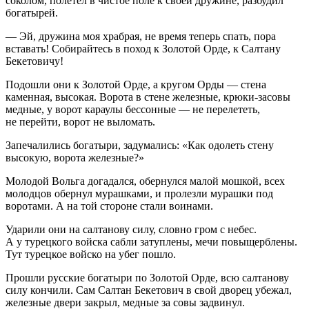
соколом, полетел в чистое поле к своей дружине, разбудил
богатырей.
— Эй, дружина моя храбрая, не время теперь спать, пора
вставать! Собирайтесь в поход к Золотой Орде, к Салтану
Бекетовичу!
Подошли они к Золотой Орде, а кругом Орды — стена
каменная, высокая. Ворота в стене железные, крюки-засовы
медные, у ворот караулы бессонные — не перелететь,
не перейти, ворот не выломать.
Запечалились богатыри, задумались: «Как одолеть стену
высокую, ворота железные?»
Молодой Вольга догадался, обернулся малой мошкой, всех
молодцов обернул мурашками, и пролезли мурашки под
воротами. А на той стороне стали воинами.
Ударили они на салтанову силу, словно гром с небес.
А у турецкого войска сабли затуплены, мечи повыщерблены.
Тут турецкое войско на убег пошло.
Прошли русские богатыри по Золотой Орде, всю салтанову
силу кончили. Сам Салтан Бекетович в свой дворец убежал,
железные двери закрыл, медные за совы задвинул.