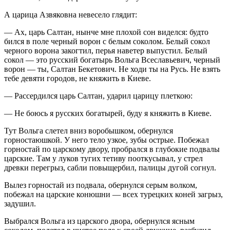
А царица Азвяковна невесело глядит:
— Ах, царь Салтан, нынче мне плохой сон виделся: будто
бился в поле черный ворон с белым соколом. Белый сокол
черного ворона закогтил, перья наветер выпустил. Белый
сокол — это русский богатырь Вольга Всеславьевич, черный
ворон — ты, Салтан Бекетович. Не ходи ты на Русь. Не взять
тебе девяти городов, не княжить в Киеве.
— Рассердился царь Салтан, ударил царицу плеткою:
— Не боюсь я русских богатырей, буду я княжить в Киеве.
Тут Вольга слетел вниз воробышком, обернулся
горностаюшкой. У него тело узкое, зубы острые. Побежал
горностай по царскому двору, пробрался в глубокие подвалы
царские. Там у луков тугих тетиву пооткусывал, у стрел
древки перегрыз, сабли повыщербил, палицы дугой согнул.
Вылез горностай из подвала, обернулся серым волком,
побежал на царские конюшни — всех турецких коней загрыз,
задушил.
Выбрался Вольга из царского двора, обернулся ясным