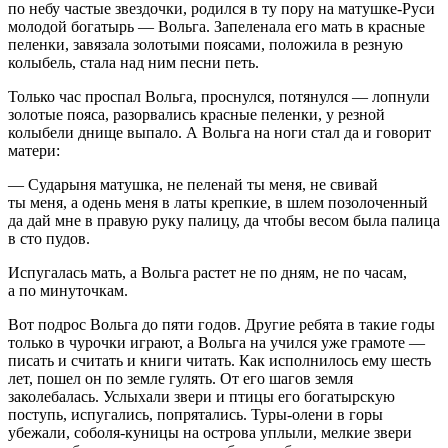
по небу частые звездочки, родился в ту пору на матушке-Руси
молодой богатырь — Вольга. Запеленала его мать в красные
пеленки, завязала золотыми поясами, положила в резную
колыбель, стала над ним песни петь.
Только час проспал Вольга, проснулся, потянулся — лопнули
золотые пояса, разорвались красные пеленки, у резной
колыбели днище выпало. А Вольга на ноги стал да и говорит
матери:
— Сударыня матушка, не пеленай ты меня, не свивай
ты меня, а одень меня в латы крепкие, в шлем позолоченный
да дай мне в правую руку палицу, да чтобы весом была палица
в сто пудов.
Испугалась мать, а Вольга растет не по дням, не по часам,
а по минуточкам.
Вот подрос Вольга до пяти годов. Другие ребята в такие годы
только в чурочки играют, а Вольга на учился уже грамоте —
писать и считать и книги читать. Как исполнилось ему шесть
лет, пошел он по земле гулять. От его шагов земля
заколебалась. Услыхали звери и птицы его богатырскую
поступь, испугались, попрятались. Туры-олени в горы
убежали, соболя-куницы на острова уплыли, мелкие звери