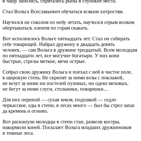
в чащу забились, спрятались рыбы в глубокие места.
Стал Вольга Всеславьевич обучаться всяким хитростям.
Научился он соколом по небу летать, научился серым волком
обертываться, оленем по горам скакать.
Вот исполнилось Вольге пятнадцать лет. Стал он собирать
себе товарищей. Набрал дружину в двадцать девять
человек, — сам Вольга в дружине тридцатый. Всем молодцам
по пятнадцати лет, все могучие богатыри. У них кони
быстрые, стрелы меткие, мечи острые.
Собрал свою дружину Вольга и поехал с ней в чистое поле,
в широкую степь. Не скрипят за ними возы с поклажей,
не везут за ними ни постелей пуховых, ни одеял меховых,
не бегут за ними слуги, стольники, поварники…
Для них периной — сухая земля, подушкой — седло
черкасское, еды в степи, в лесах много — был бы стрел запас
да кремень и огниво.
Вот раскинули молодцы в степи стан, развели костры,
накормили коней. Посылает Вольга младших дружинников
в темные леса.