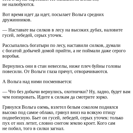
не налюбуются.
Вот время идет да идет, посылает Вольга средних
дружинников.
— Наставьте вы силков в лесу на высоких дубах, наловите
гусей, лебедей, серых уточек.
Рассыпались богатыри по лесу, наставили силков, думали
с богатой добычей домой прийти, а не поймали даже серого
воробья.
Вернулись они в стан невеселы, ниже плеч буйны головы
повесили. От Вольги глаза прячут, отворачиваются.
А Вольга над ними посмеивается:
— Что без добычи вернулись, охотнички? Ну, ладно, будет вам
чем попировать. Идите к силкам да смотрите зорко.
Грянулся Вольга оземь, взлетел белым соколом поднялся
высоко под самое облако, грянул вниз на всякую птицу
поднебесную. Бьет он гусей, лебедей, серых уточек: только
пух от них летит, словно снегом землю кроет. Кого сам
не побил, того в силки загнал.