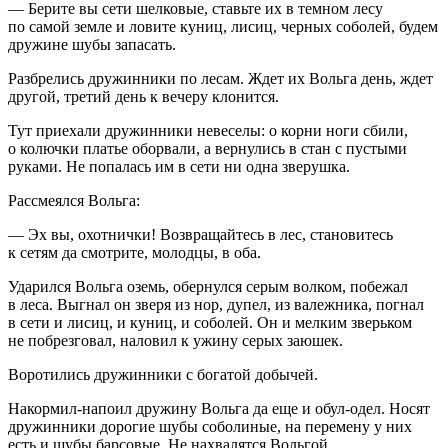
— Берите вы сети шелковые, ставьте их в темном лесу
по самой земле и ловите куниц, лисиц, черных соболей, будем
дружине шубы запасать.
Разбрелись дружинники по лесам. Ждет их Вольга день, ждет
другой, третий день к вечеру клонится.
Тут приехали дружинники невеселы: о корни ноги сбили,
о колючки платье оборвали, а вернулись в стан с пустыми
руками. Не попалась им в сети ни одна зверушка.
Рассмеялся Вольга:
— Эх вы, охотнички! Возвращайтесь в лес, становитесь
к сетям да смотрите, молодцы, в оба.
Ударился Вольга оземь, обернулся серым волком, побежал
в леса. Выгнал он зверя из нор, дупел, из валежника, погнал
в сети и лисиц, и куниц, и соболей. Он и мелким зверьком
не побрезговал, наловил к ужину серых заюшек.
Воротились дружинники с богатой добычей.
Накормил-напоил дружину Вольга да еще и обул-одел. Носят
дружинники дорогие шубы соболиные, на перемену у них
есть и шубы барсовые. Не нахвалятся Вольгой,