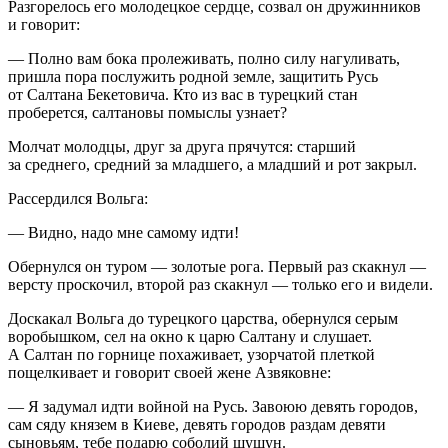
Разгорелось его молодецкое сердце, созвал он дружинников
и говорит:
— Полно вам бока пролеживать, полно силу нагуливать,
пришла пора послужить родной земле, защитить Русь
от Салтана Бекетовича. Кто из вас в турецкий стан
проберется, салтановы помыслы узнает?
Молчат молодцы, друг за друга прячутся: старший
за среднего, средний за младшего, а младший и рот закрыл.
Рассердился Вольга:
— Видно, надо мне самому идти!
Обернулся он туром — золотые рога. Первый раз скакнул —
версту проскочил, второй раз скакнул — только его и видели.
Доскакал Вольга до турецкого царства, обернулся серым
воробышком, сел на окно к царю Салтану и слушает.
А Салтан по горнице похаживает, узорчатой плеткой
пощелкивает и говорит своей жене Азвяковне:
— Я задумал идти войной на Русь. Завоюю девять городов,
сам сяду князем в Киеве, девять городов раздам девяти
сыновьям, тебе подарю соболий шушун.