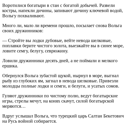
Воротилися богатыри в стан с богатой добычей. Развели
костры, напекли дичины, запивают дичину ключевой водой,
Вольгу похваливают.
Много ли, мало ли времени прошло, посылает сно­ва Вольга
своих дружинников:
— Стройте вы лодки дубовые, вейте невода шелковые,
поплавки берите чистого золота, выезжайте вы в синее море,
ловите семгу, белугу, севрюжину.
Ловили дружинники десять дней, а не поймали и мелкого
ершика.
Обернулся Вольга зубастой щукой, нырнул в море, выгнал
рыбу из глубоких ям, загнал в невода шелковые. Привезли
молодцы полные лодки и семги, и белуги, и усатых сомов.
Гуляют дружинники по чистому полю, ведут богатырские
игры, стрелы мечут, на конях скачут, силой богатырской
меряются…
Вдруг услышал Вольга, что турецкий царь Салтан Бекетович
на Русь войной собирается.