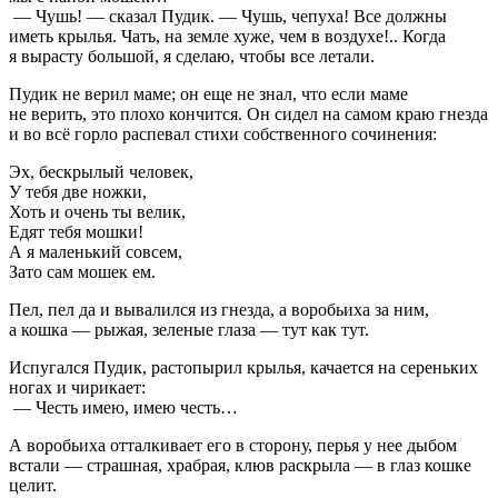
— Чушь! — сказал Пудик. — Чушь, чепуха! Все должны
иметь крылья. Чать, на земле хуже, чем в воздухе!.. Когда
я вырасту большой, я сделаю, чтобы все летали.
Пудик не верил маме; он еще не знал, что если маме
не верить, это плохо кончится. Он сидел на самом краю гнезда
и во всё горло распевал стихи собственного сочинения:
Эх, бескрылый человек,
У тебя две ножки,
Хоть и очень ты велик,
Едят тебя мошки!
А я маленький совсем,
Зато сам мошек ем.
Пел, пел да и вывалился из гнезда, а воробьиха за ним,
а кошка — рыжая, зеленые глаза — тут как тут.
Испугался Пудик, растопырил крылья, качается на сереньких
ногах и чирикает:
— Честь имею, имею честь…
А воробьиха отталкивает его в сторону, перья у нее дыбом
встали — страшная, храбрая, клюв раскрыла — в глаз кошке
целит.