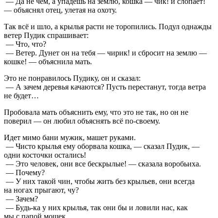
— Да не чем, а упадешь на землю, кошка — чик! и слопает!
— объяснял отец, улетая на охоту.
Так всё и шло, а крылья расти не торопились. Подул однажды
ветер Пудик спрашивает:
— Что, что?
— Ветер. Дунет он на тебя — чирик! и сбросит на землю —
кошке! — объяснила мать.
Это не понравилось Пудику, он и сказал:
— А зачем деревья качаются? Пусть перестанут, тогда ветра
не будет…
Пробовала мать объяснить ему, что это не так, но он не
поверил — он любил объяснять всё по-своему.
Идет мимо бани мужик, машет руками.
— Чисто крылья ему оборвала кошка, — сказал Пудик, —
одни косточки остались!
— Это человек, они все бескрылые! — сказала воробьиха.
— Почему?
— У них такой чин, чтобы жить без крыльев, они всегда
на ногах прыгают, чу?
— Зачем?
— Будь-ка у них крылья, так они бы и ловили нас, как
мы с папой мошек…