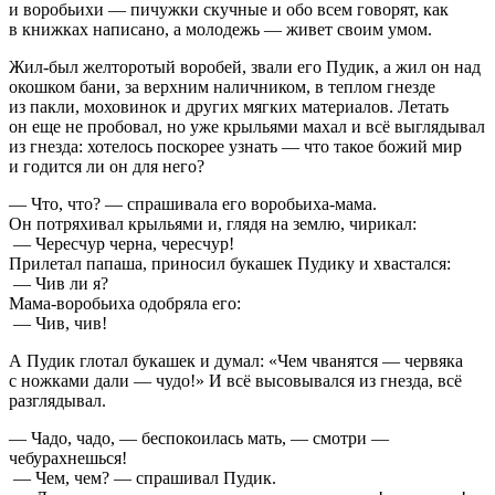
и воробьихи — пичужки скучные и обо всем говорят, как
в книжках написано, а молодежь — живет своим умом.
Жил-был желторотый воробей, звали его Пудик, а жил он над
окошком бани, за верхним наличником, в теплом гнезде
из пакли, моховинок и других мягких материалов. Летать
он еще не пробовал, но уже крыльями махал и всё выглядывал
из гнезда: хотелось поскорее узнать — что такое божий мир
и годится ли он для него?
— Что, что? — спрашивала его воробьиха-мама.
Он потряхивал крыльями и, глядя на землю, чирикал:
— Чересчур черна, чересчур!
Прилетал папаша, приносил букашек Пудику и хвастался:
— Чив ли я?
Мама-воробьиха одобряла его:
— Чив, чив!
А Пудик глотал букашек и думал: «Чем чванятся — червяка
с ножками дали — чудо!» И всё высовывался из гнезда, всё
разглядывал.
— Чадо, чадо, — беспокоилась мать, — смотри —
чебурахнешься!
— Чем, чем? — спрашивал Пудик.