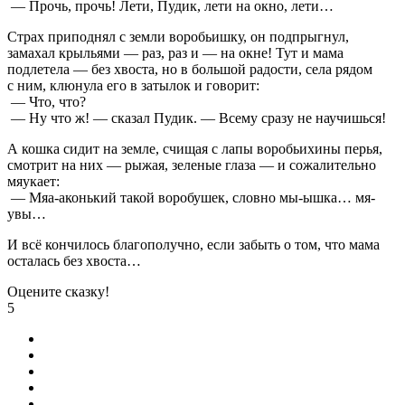
— Прочь, прочь! Лети, Пудик, лети на окно, лети…
Страх приподнял с земли воробьишку, он подпрыгнул,
замахал крыльями — раз, раз и — на окне! Тут и мама
подлетела — без хвоста, но в большой радости, села рядом
с ним, клюнула его в затылок и говорит:
— Что, что?
— Ну что ж! — сказал Пудик. — Всему сразу не научишься!
А кошка сидит на земле, счищая с лапы воробьихины перья,
смотрит на них — рыжая, зеленые глаза — и сожалительно
мяукает:
— Мяа-аконький такой воробушек, словно мы-ышка… мя-
увы…
И всё кончилось благополучно, если забыть о том, что мама
осталась без хвоста…
Оцените сказку!
5